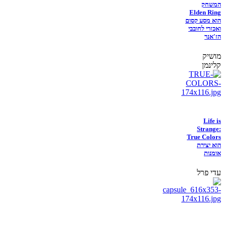
המשחק
Elden Ring
הוא מסע קסום
ואכזרי לחובבי
הז'אנר
מושיק
קלינמן
Life is
Strange:
True Colors
הוא יצירת
אומנות
עדי פרל