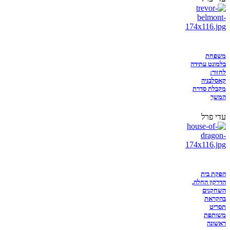
משפחת
בלמונט עתידה
לחזור:
קאסלבניה
מקבלת סדרת
המשך
עדי פרל
הפקת בית
הדרקון החלה,
השחקנים
בהקראת
תסריט
משותפת
ראשונה