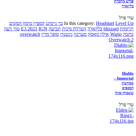
פורש מחברת
בליזארד
עדי פרל
Level Up
Headstart
In this category:
בר גיימינג
קמפיין מימון המונים
תרומות
blizzard
בליזארד
הטרדה מינית
תביעה
IGN
E3 2021
טור דעה
כתבה
Wario
אילון מאסק
מערכון
נינטנדו
סופר מריו
overwatch
Overwatch 2
Diablo
Immortal –
מסחטת
הכספים
ששברה אותי
עדי פרל