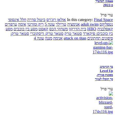
Titan תמשיך
ב-2022
עדי פרל
Final Space
In this category:
אולאן רוג'רס
ביטול סדרה
חלל אינסופי
נטפליקס
adult swim
אנימציה
טריילר
עונה 5
ריק ומורטי
אימה
ערפדים
קאסלבניה
HBO
בית הדרקון
משחקי הכס
קאסט
מסע בין כוכבים
מסע
בין כוכבים: פיקארד
סטאר טרק
סטאר טרק: דיסקוברי
סטאר טרק:
סיפונים תחתונים
attack on titan
אנימה
מנגה
עונה 4
בר הגיימינג
Level Up
בסכנת סגירה,
כך תוכלו לעזור
עדי פרל