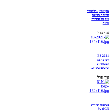
אקטיוויז'ן-בליזארד
חוטפת תביעת
ענק על הטרדה
מינית
עדי פרל
E3 2021 –
רשימת כל
המשחקים
שיופיעו באירוע
עדי פרל
בעקבות תקרית
IGN: על