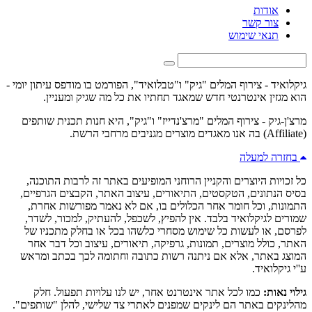
אודות
צור קשר
תנאי שימוש
גיקלואיד - צירוף המלים "גיק" ו"טבלואיד", הפורמט בו מודפס עיתון יומי -
הוא מגזין אינטרנטי חדש שמאגד תחתיו את כל מה שגיק ומעניין.
מרצ'ן-גיק - צירוף המלים "מרצ'נדייז" ו"גיק", היא חנות תכנית שותפים
(Affiliate) בה אנו מאגדים מוצרים מגניבים מרחבי הרשת.
בחזרה למעלה
כל זכויות היוצרים והקניין הרוחני המופיעים באתר זה לרבות התוכנה,
בסיס הנתונים, הטקסטים, התיאורים, עיצוב האתר, הקבצים הגרפיים,
התמונות, וכל חומר אחר הכלולים בו, אם לא נאמר מפורשות אחרת,
שמורים לגיקלואיד בלבד. אין להפיץ, לשכפל, להעתיק, למכור, לשדר,
לפרסם, או לעשות כל שימוש מסחרי כלשהו בכל או בחלק מתכניו של
האתר, כולל מוצרים, תמונות, גרפיקה, תיאורים, עיצוב וכל דבר אחר
המוצג באתר, אלא אם ניתנה רשות כתובה וחתומה לכך בכתב ומראש
ע''י גיקלואיד.
גילוי נאות:
כמו לכל אתר אינטרנט אחר, יש לנו עלויות תפעול. חלק
מהלינקים באתר הם לינקים שמפנים לאתרי צד שלישי, להלן "שותפים".