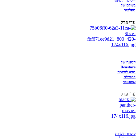
– סיפור קפקאי
בעולם של
מפלצות
עדי פרל
המנגה של
Beastars
תגיע לסיומה
בתחילת
אוקטובר
עדי פרל
לזכרו: חוברות