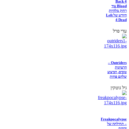
Back 4
Blood עוד
רחוק מלהיות
היורש של Left
4 Dead
עדי פרל
Outriders –
הרעיונות
טובים, הביצוע
שלהם פחות
גיל גוטקין
Freakpocalypse
– תחילתה של
ידידות