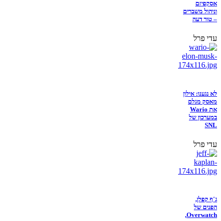
אסקפיזם
וניהול משברים
– טור דעה
עדי פרל
לא נגענו: אילון
מאסק מגלם
את Wario
במערכון של
SNL
עדי פרל
ג'ף קפלן,
הפנים של
Overwatch,