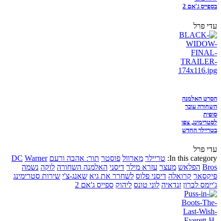
בספייס ג'אם 2
עדי פרל
הסרט האלמנה
השחורה עובר
סופית
לסטרימינג, צפו
בטריילר החדש
עדי פרל
In this category:
טריילר
מארוול
פוסטר
תור: אהבה ורעם
Warner
DC
Bros
הפלאש
מעצר
עזרא מילר
דיסני
האלמנה השחורה
לוקה
נשמה
פיקסאר
קרואלה
דיסני פלוס
לשחרר את גיא
שאנג-צ'י
שירות סטרימינג
ג'יימס לברון
זנדאיה
לוני טונס
ליהוק
ספייס ג'אם 2