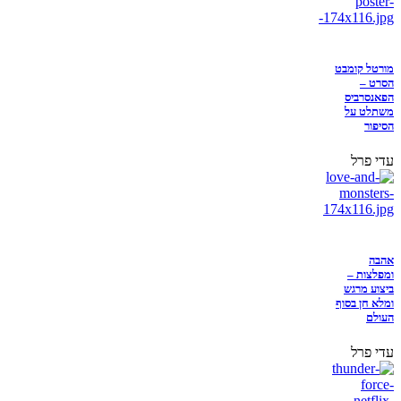
מורטל קומבט
הסרט –
הפאנסרביס
משתלט על
הסיפור
עדי פרל
אהבה
ומפלצות –
ביצוע מרגש
ומלא חן בסוף
העולם
עדי פרל