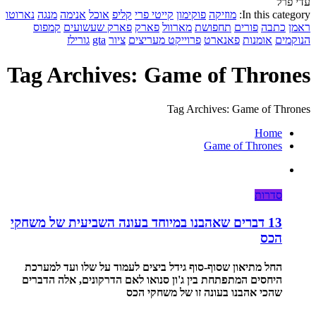
עדי פרל
In this category:
מוזיקה
פוקימון
קייטי פרי
קליפ
אוכל
אנימה
מנגה
נארוטו
ראמן
כתבה
פורים
תחפושת
מארוול
פארק
פארק שעשועים
קמפוס
הנוקמים
אומנות
פאנארט
פרוייקט מעריצים
ציור
gta
גורילז
Tag Archives: Game of Thrones
Tag Archives: Game of Thrones
Home
Game of Thrones
סדרות
13 דברים שאהבנו במיוחד בעונה השביעית של משחקי
הכס
החל מתיאון שסוף-סוף גידל ביצים לעמוד על שלו ועד למערכת
היחסים המתפתחת בין ג'ון סנואו לאם הדרקונים, אלה הדברים
שהכי אהבנו בעונה זו של משחקי הכס