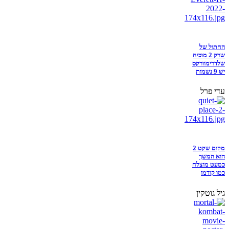
החתול של
שרק 2 מוכיח
שלדרימוורקס
יש 9 נשמות
עדי פרל
מקום שקט 2
הוא המשך
כמעט מוצלח
כמו קודמו
גיל גוטקין