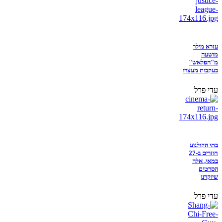
עזרא מילר
מושעה
מ"הפלאש"
בעקבות מעצרו
עדי פרל
בתי הקולנוע
חוזרים ב-27
במאי, אלה
הסרטים
שיוקרנו
עדי פרל