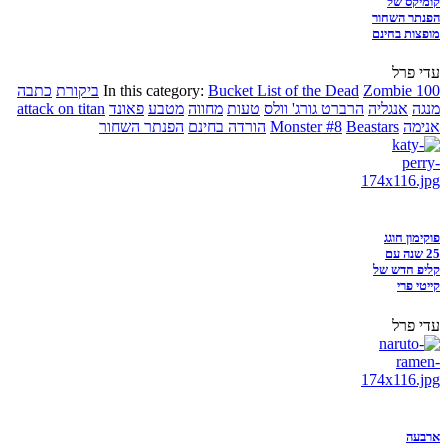
קומיקס של
הפנתר השחור
מופצות בחינם
עדי פרל
Zombie 100
Bucket List of the Dead
In this category:
ביקורת
כתבה
מנגה
אנגליה
הרברט גורג' וולס
טעות
מחווה
מטבע
פאונד
attack on titan
אנימה
Beastars
Monster #8
הורדה בחינם
הפנתר השחור
פוקימון חוגג
25 שנה עם
קליפ חדש של
קייטי פרי
עדי פרל
ארבעה