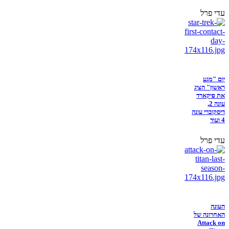
עדי פרל
יום "מגע
ראשון" הציג
את פיקארד
עונה 2,
דיסקוברי עונה
4 ועוד
עדי פרל
העונה
האחרונה של
Attack on