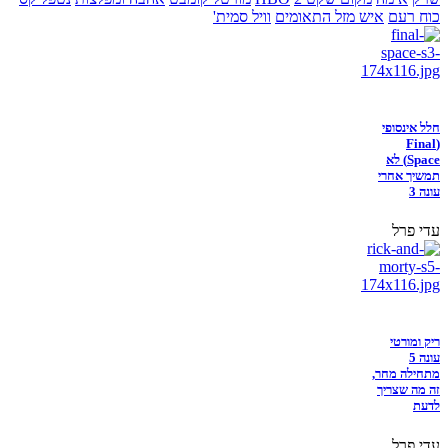
כוח רעם
איש מזל התאומים
וויל סמית'
חלל אינסופי
(Final
Space) לא
תמשיך אחרי
עונה 3
עדי פרל
ריק ומורטי
עונה 5
מתחילה מחר,
זה מה שצריך
לדעת
עדי פרל