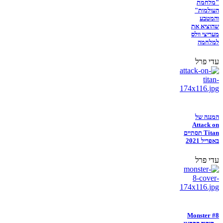
"מלחמת
העולמות"
והמטבע
שהוציא את
מעריצי וולס
למלחמה
עדי פרל
המנגה של
Attack on
Titan תסתיים
באפריל 2021
עדי פרל
Monster #8