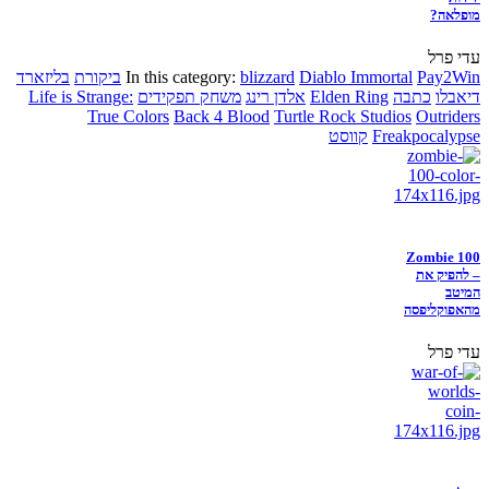
מופלאה?
עדי פרל
Pay2Win
Diablo Immortal
blizzard
In this category:
ביקורת
בליזארד
דיאבלו
כתבה
Elden Ring
אלדן רינג
משחק תפקידים
Life is Strange:
True Colors
Back 4 Blood
Turtle Rock Studios
Outriders
Freakpocalypse
קווסט
Zombie 100
– להפיק את
המיטב
מהאפוקליפסה
עדי פרל