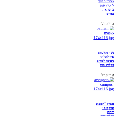
מתכונים איך
להכין ראמן
בהשראת
נארוטו
עדי פרל
נשף מסיכות:
איך לאלתר
מסיכה לפורים
בקלות ובזול
עדי פרל
פארק "קמפוס
הנוקמים"
יפתח