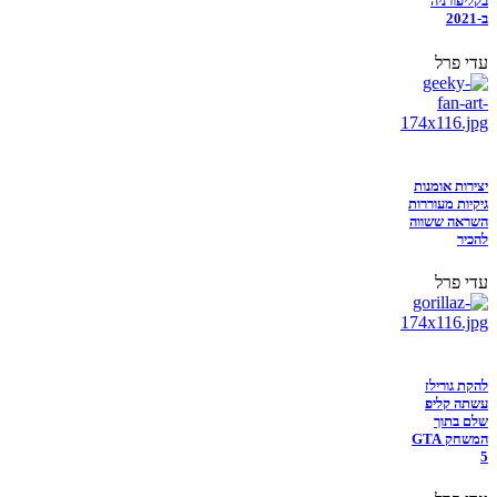
בקליפורניה
ב-2021
עדי פרל
יצירות אומנות
גיקיות מעוררות
השראה ששווה
להכיר
עדי פרל
להקת גורילז
עשתה קליפ
שלם בתוך
המשחק GTA
5