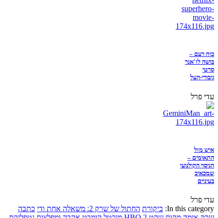
כוח רעם –
בושה לז'אנר
סרטי
גיבורי-העל
עדי פרל
איש מזל
התאומים –
הניסוי הקולנועי
שמכאיב
בעיניים
עדי פרל
In this category:
ביקורת
החתול של שרק 2: משאלה אחת ודי
כתבה
שרק
אימה
מקום שקט 2
HBO
מורטל קומבט
אהבה ומפלצות
נטפליקס