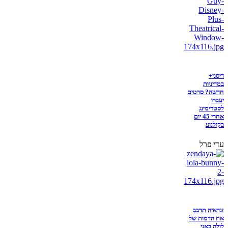
דיסני+
במדיניות
חדשה? סרטים
יעברו
לסטרימינג
אחרי 45 יום
בקולנוע
עדי פרל
זנדאיה תדבב
את הדמות של
לולה באני