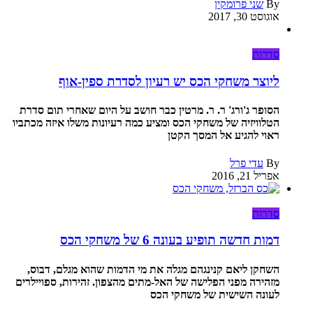
By
שני פרומקין
אוגוסט 30, 2017
סדרות
ליוצר משחקי הכס יש רעיון לסדרת ספין-אוף
הסופר ג'ורג' ר. ר. מרטין כבר חושב על היום שאחרי תום סדרת
הטלוויזיה של משחקי הכס ומציע כמה רעיונות משלו איזה מכתביו
ראוי להגיע אל המסך הקטן
By
עדי פרל
אפריל 21, 2016
סדרות
דמות חדשה תופיע בעונה 6 של משחקי הכס
השחקן ליאם קנינגהם מגלה את מי הדמות שהוא מגלם, דבוס,
מזהירה מפני הפלישה של האל-מתים מהצפון. זהירות, ספויילרים
לעונה השישית של משחקי הכס