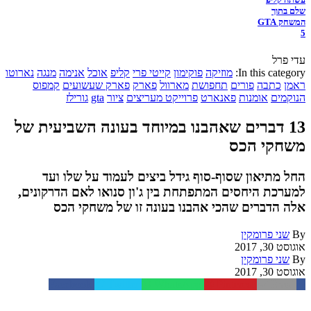
שלם בתוך
המשחק GTA
5
עדי פרל
In this category:
מוזיקה
פוקימון
קייטי פרי
קליפ
אוכל
אנימה
מנגה
נארוטו
ראמן
כתבה
פורים
תחפושת
מארוול
פארק
פארק שעשועים
קמפוס
הנוקמים
אומנות
פאנארט
פרוייקט מעריצים
ציור
gta
גורילז
13 דברים שאהבנו במיוחד בעונה השביעית של
משחקי הכס
החל מתיאון שסוף-סוף גידל ביצים לעמוד על שלו ועד
למערכת היחסים המתפתחת בין ג'ון סנואו לאם הדרקונים,
אלה הדברים שהכי אהבנו בעונה זו של משחקי הכס
By
שני פרומקין
אוגוסט 30, 2017
By
שני פרומקין
אוגוסט 30, 2017
Facebook
Twitter
WhatsApp
Pinterest
Email