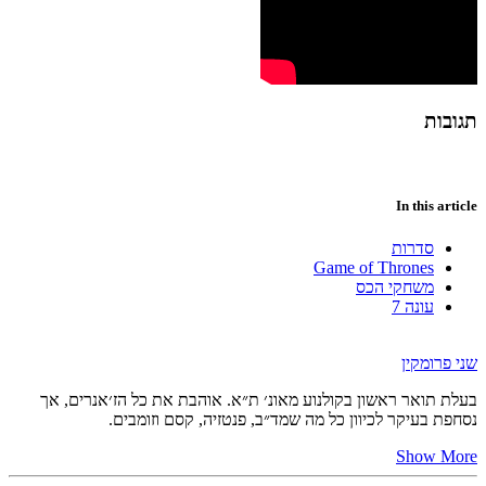
תגובות
In this article
סדרות
Game of Thrones
משחקי הכס
עונה 7
שני פרומקין
בעלת תואר ראשון בקולנוע מאונ׳ ת״א. אוהבת את כל הז׳אנרים, אך
נסחפת בעיקר לכיוון כל מה שמד״ב, פנטזיה, קסם וזומבים.
Show More