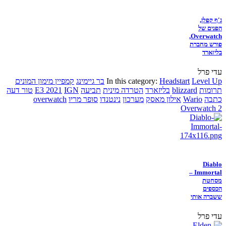
ג'ף קפלן,
הפנים של
Overwatch,
פורש מחברת
בליזארד
עדי פרל
Level Up
Headstart
In this category:
בר גיימינג
קמפיין מימון המונים
תרומות
blizzard
בליזארד
הטרדה מינית
תביעה
IGN
E3 2021
טור דעה
כתבה
Wario
אילון מאסק
מערכון
נינטנדו
סופר מריו
overwatch
Overwatch 2
Diablo
Immortal –
מסחטת
הכספים
ששברה אותי
עדי פרל