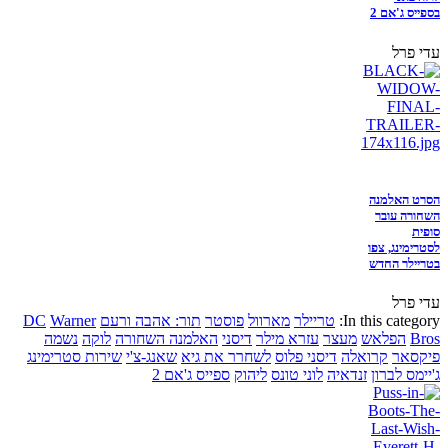
בספייס ג'אם 2
עדי פרל
הסרט האלמנה
השחורה עובר
סופית
לסטרימינג, צפו
בטריילר החדש
עדי פרל
In this category:
טריילר
מארוול
פוסטר
תור: אהבה ורעם
Warner
DC
Bros
הפלאש
מעצר
עזרא מילר
דיסני
האלמנה השחורה
לוקה
נשמה
פיקסאר
קרואלה
דיסני פלוס
לשחרר את גיא
שאנג-צ'י
שירות סטרימינג
ג'יימס לברון
זנדאיה
לוני טונס
ליהוק
ספייס ג'אם 2