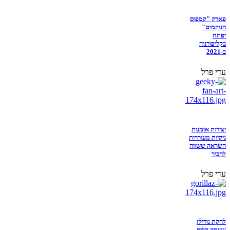
פארק "קמפוס
הנוקמים"
יפתח
בקליפורניה
ב-2021
עדי פרל
יצירות אומנות
גיקיות מעוררות
השראה ששווה
להכיר
עדי פרל
להקת גורילז
עשתה קליפ