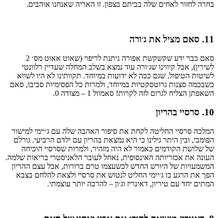
בחרה
לחזור
לאחים
שלה
בביתם
בצפון
.
זו
האריה
שאנחנו
אוהבים
.
11.
סאם
מציל
את
ג׳ורה
סאם
כבר
ידע
שקשקשת
אפורה
ניתנת
לריפוי
(
שאוט
אאוט
מס׳
2
לשירין
),
אבל
קיווינו
שג׳ורה
עוד
נמצא
בשלב
המחלה
שעדיין
רלוונטי
לשיטות
הטיפול
,
שגם
ככה
לא
ידועות
במיוחד
.
תקוותינו
לא
היו
לשווא
כשבכמה
סצנות
גרוטסקטיות
במיוחד
,
ולמרות
כל
הפסימיות
סביבו
,
סאם
השאפתן
הצליח
לגרום
לזה
לקרות
!
סאמוול
1 –
מצודה
0.
10.
סרסיי
בהריון
המלכה
סרסיי
החליטה
לקחת
את
סיפור
האהבה
שלה
עם
ג׳יימי
למישור
הפומבי
,
ובין
היתר
גילינו
כי
היא
נמצאת
בהריון
עם
ילדם
הרביעי
.
גורלם
של
שלושת
הקודמים
כאמור
לא
היה
מזהיר
,
ולמרות
שסרסיי
הוכיחה
העונה
את
אכזריותה
האינסופית
,
נאחל
לעובר
הלאניסטרי
בריאות
שלמה
.
המשמעויות
של
היורש
החדש
לכשעצמו
טרם
ברורות
,
אבל
עצם
ההריון
הפך
את
הרגע
בו
ג׳יימי
החליט
לנטוש
את
סרסיי
ולצאת
להלחם
בצבא
המתים
יחד
עם
טיריון
,
דאינריז
וג׳ון
–
להרבה
יותר
עוצמתי
.