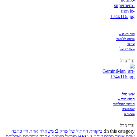
כוח רעם –
בושה לז'אנר
סרטי
גיבורי-העל
עדי פרל
איש מזל
התאומים –
הניסוי הקולנועי
שמכאיב
בעיניים
עדי פרל
In this category:
ביקורת
החתול של שרק 2: משאלה אחת ודי
כתבה
שרק
אימה
מקום שקט 2
HBO
מורטל קומבט
אהבה ומפלצות
נטפליקס