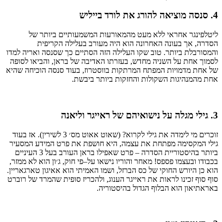
4.
סנסה
מוציאה
להורג
את
לורד
בייליש
ליטלפינגר
אחראי
ללא
מעט
מהמאורעות
המשמעותיים
ביותר
של
הסדרה
,
אך
בעונה
האחרונה
הוא
היה
מעורב
בעלילה
הקריפית
והמסורבלת
ביותר
.
טוב
שקו
העלילה
הזה
הסתיים
כך
שסנסה
ואריה
למדו
לסמוך
אחת
על
השניה
מחדש
,
בעזרתו
האדיבה
של
בראן
,
והביאו
לסופה
של
אחת
מדמויות
המפתח
המרתקות
בווסטרוז
,
בעוד
סנסה
הוכיחה
שהיא
אחת
מהמנהיגות
השקולות
והחזקות
ביותר
ביבשת
.
3.
גילי
מגלה
על
נישואיהם
של
ראייגר
וליאנה
זוכרים
מי
לימדה
את
גילי
לקרוא
? (
שאוט
אאוט
מס׳
3
לשירין
).
אז
בעוד
גילי
המקסימה
מפתחת
את
עצמה
,
היא
חושפת
את
פרט
המידע
המסעיר
ביותר
בהיסטוריית
הסדרה
–
פרט
שאפילו
בראן
העורב
בעל
3
העיניים
בכבודו
ובעצמו
פספס
!
מאחר
והוריו
נישאו
על
–
פי
חוק
,
ג׳ון
הוא
לא
ממזר
,
הוא
כן
היורש
החוקי
של
כס
הברזל
,
ושמו
האמיתי
הוא
אאיגון
טארגאריין
.
סוף
סוף
זכינו
לראות
את
ראייגר
הענוג
,
ולהכריז
סופית
שהמרד
של
רוברט
באראתיאון
הוא
הבלוף
הגדול
בהיסטוריה
.