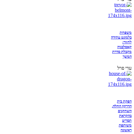
משפחת
בלמונט עתידה
לחזור:
קאסלבניה
מקבלת סדרת
המשך
עדי פרל
הפקת בית
הדרקון החלה,
השחקנים
בהקראת
תסריט
משותפת
ראשונה