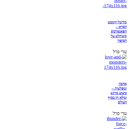
מורטל קומבט
הסרט –
הפאנסרביס
משתלט על
הסיפור
עדי פרל
אהבה
ומפלצות –
ביצוע מרגש
ומלא חן בסוף
העולם
עדי פרל