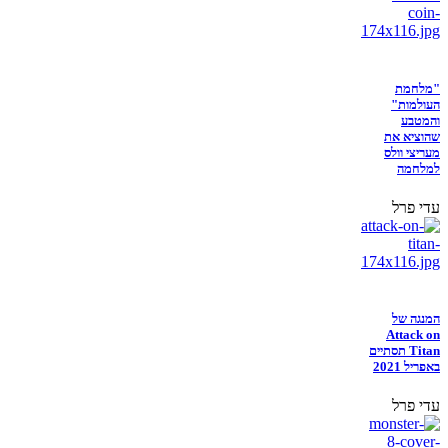
"מלחמת
העולמות"
והמטבע
שהוציא את
מעריצי וולס
למלחמה
עדי פרל
המנגה של
Attack on
Titan תסתיים
באפריל 2021
עדי פרל