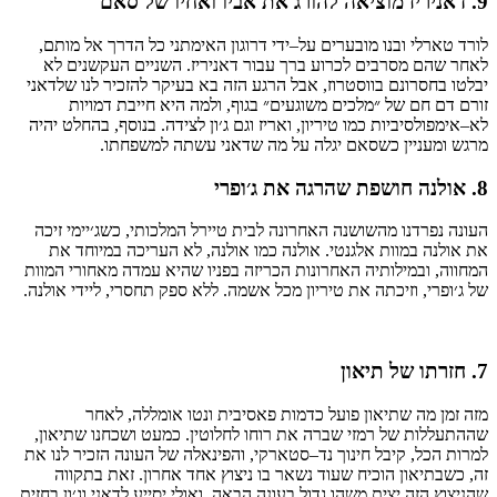
9.
דאניריז
מוציאה
להורג
את
אביו
ואחיו
של
סאם
לורד
טארלי
ובנו
מובערים
על
–
ידי
דרוגון
האימתני
כל
הדרך
אל
מותם
,
לאחר
שהם
מסרבים
לכרוע
ברך
עבור
דאניריז
.
השניים
העקשנים
לא
יבלטו
בחסרונם
בווסטרוז
,
אבל
הרגע
הזה
בא
בעיקר
להזכיר
לנו
שלדאני
זורם
דם
חם
של
״מלכים
משוגעים״
בגוף
,
ולמה
היא
חייבת
דמויות
לא
–
אימפולסיביות
כמו
טיריון
,
ואריז
וגם
ג׳ון
לצידה
.
בנוסף
,
בהחלט
יהיה
מרגש
ומעניין
כשסאם
יגלה
על
מה
שדאני
עשתה
למשפחתו
.
8.
אולנה
חושפת
שהרגה
את
ג׳ופרי
העונה
נפרדנו
מהשושנה
האחרונה
לבית
טיירל
המלכותי
,
כשג׳יימי
זיכה
את
אולנה
במוות
אלגנטי
.
אולנה
כמו
אולנה
,
לא
העריכה
במיוחד
את
המחווה
,
ובמילותיה
האחרונות
הכריזה
בפניו
שהיא
עמדה
מאחורי
המוות
של
ג׳ופרי
,
וזיכתה
את
טיריון
מכל
אשמה
.
ללא
ספק
תחסרי
,
ליידי
אולנה
.
7.
חזרתו
של
תיאון
מזה
זמן
מה
שתיאון
פועל
כדמות
פאסיבית
ונטו
אומללה
,
לאחר
שההתעללות
של
רמזי
שברה
את
רוחו
לחלוטין
.
כמעט
ושכחנו
שתיאון
,
למרות
הכל
,
קיבל
חינוך
נד
–
סטארקי
,
והפינאלה
של
העונה
הזכיר
לנו
את
זה
,
כשבתיאון
הוכיח
שעוד
נשאר
בו
ניצוץ
אחד
אחרון
.
זאת
בתקווה
שהניצוץ
הזה
יצית
משהו
גדול
בעונה
הבאה
,
ואולי
יסייע
לדאני
וג׳ון
בחזית