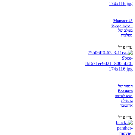
Monster #8
– סיפור קפקאי
בעולם של
מפלצות
עדי פרל
המנגה של
Beastars
תגיע לסיומה
בתחילת
אוקטובר
עדי פרל