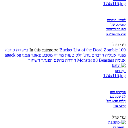
לזכרו: חוברות
קומיקס של
הפנתר השחור
מופצות בחינם
עדי פרל
Zombie 100
Bucket List of the Dead
In this category:
ביקורת
כתבה
מנגה
אנגליה
הרברט גורג' וולס
טעות
מחווה
מטבע
פאונד
attack on titan
אנימה
Beastars
Monster #8
הורדה בחינם
הפנתר השחור
פוקימון חוגג
25 שנה עם
קליפ חדש של
קייטי פרי
עדי פרל