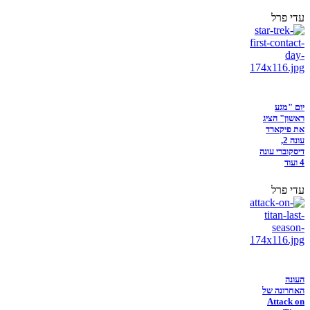
עדי פרל
יום "מגע
ראשון" הציג
את פיקארד
עונה 2,
דיסקוברי עונה
4 ועוד
עדי פרל
העונה
האחרונה של
Attack on