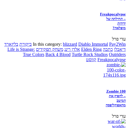
Freakpocalypse
– תחילתה של
ידידות
מופלאה?
עדי פרל
Pay2Win
Diablo Immortal
blizzard
In this category:
ביקורת
בליזארד
דיאבלו
כתבה
Elden Ring
אלדן רינג
משחק תפקידים
Life is Strange:
True Colors
Back 4 Blood
Turtle Rock Studios
Outriders
Freakpocalypse
קווסט
Zombie 100
– להפיק את
המיטב
מהאפוקליפסה
עדי פרל