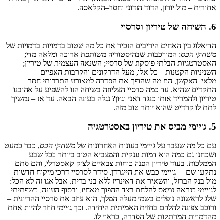
אחורית
–
מול
יורון
,
הדוד
הזדוני
וחסר
–
הקלאסה
.
6.
השיחה
של
טיריון
וסרסיי
הדיאלוג
בין
האחים
היריבים
הזכיר
את
כל
מה
שטוב
בדמויות
בדמויות של
משחקי
הכס
:
המורכבות
שבהיסטוריה
משותפת
ארוכה
ומלאה
מדי
;
האסטרטגיות
הבלתי
פוסקת
של
סרסיי
;
השנאה
העצמית
של
טיריון
;
השניניות
הקטנות
–
כל
אלו
,
מעל
הדרקונים
והקרבות
האפיים
מלאי
–
האקשן
,
הם
מה
שהופך
את
הסדרה
למאורע
התרבותי
חסר
התקדים
שהיא
.
עד
כמה
סרסיי
הצליחה
בשיחה
הזו
להשפיע
על
אהובנו
טיריון
ולהמריד
אותו
כנגד
דאני
וג׳ון
?
נגלה
בעונה
הבאה
.
עד
אז
–
נמשיך
לתת
לו
קרדיט
שהוא
יותר
טוב
מזה
.
5.
ג׳יימי
מביס
את
טיריון
באסטרטגיה
עם
כל
מה
שעבר
על
ג׳יימי
בעונות
האחרונות של
משחקי הכס
,
כבר
כמעט
ושכחנו
גם
כמה
הוא
דמות
ענקית
והמצביא
הטוב
ביותר
בכל
שבע
הממלכות
.
בעוד
טיריון
הפנה
כוחות
צבאיים
לצוק
קאסטרלי
,
והם
סתם
נתקעו
שם
–
ג׳יימי
כבש
את
הייגרדן
,
סידר
לסרסיי
דרכי
מיקוח
חדשות
מול
בנק
הברזל
,
והשאיר
את
דאינריז
ללא
בני
ברית
.
אבל
אגו
זה
לא
הכל
:
לג׳יימי
כנראה
נמאס
להלחם
בצד
ההפוך
מאחיו
,
ובסוף
העונה
,
כשפתיתי
שלג
לראשונה
נופלים
בשמי
מעלה
המלך
,
הוא
עוזב
את
סרסיי
ההריונית
–
ורוכב
צפונה
להלחם
בחזית
האמיתית
היחידה
.
וכך
ג׳יימי
חוזר
להיות
אחת
מהדמויות
המרתקות
של
הסדרה
,
כראוי
לו
.