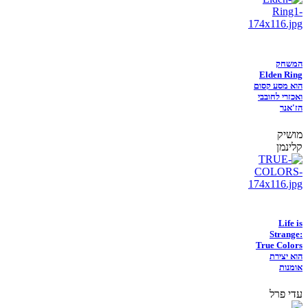
המשחק
Elden Ring
הוא מסע קסום
ואכזרי לחובבי
הז'אנר
מושיק
קלינמן
Life is
Strange:
True Colors
הוא יצירת
אומנות
עדי פרל