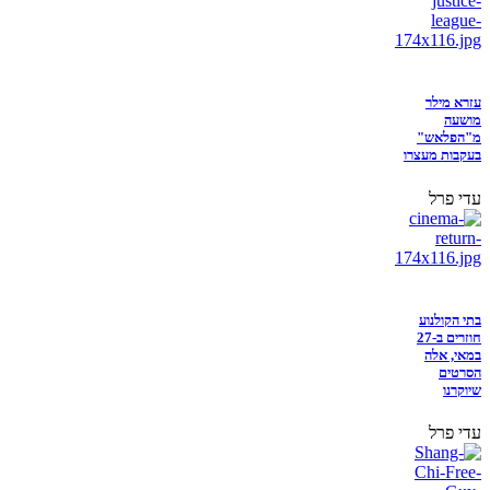
עזרא מילר
מושעה
מ"הפלאש"
בעקבות מעצרו
עדי פרל
בתי הקולנוע
חוזרים ב-27
במאי, אלה
הסרטים
שיוקרנו
עדי פרל