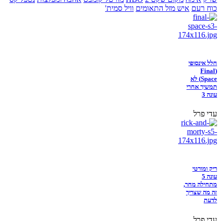
כוח רעם
איש מזל התאומים
וויל סמית'
חלל אינסופי
(Final
Space) לא
תמשיך אחרי
עונה 3
עדי פרל
ריק ומורטי
עונה 5
מתחילה מחר,
זה מה שצריך
לדעת
עדי פרל