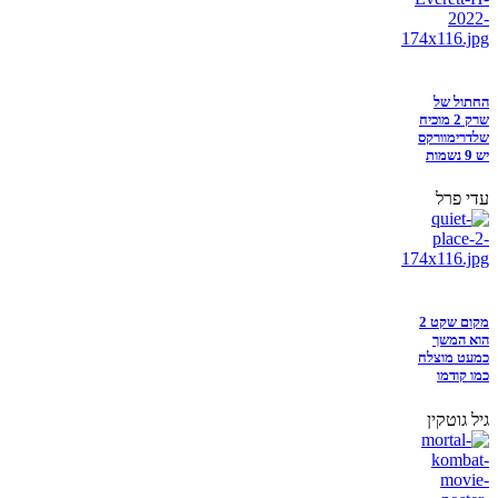
החתול של
שרק 2 מוכיח
שלדרימוורקס
יש 9 נשמות
עדי פרל
מקום שקט 2
הוא המשך
כמעט מוצלח
כמו קודמו
גיל גוטקין