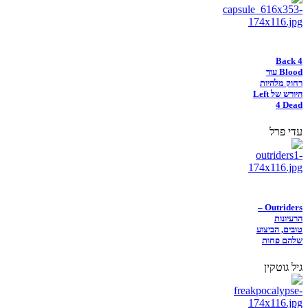
Back 4
Blood עוד
רחוק מלהיות
היורש של Left
4 Dead
עדי פרל
Outriders –
הרעיונות
טובים, הביצוע
שלהם פחות
גיל גוטקין