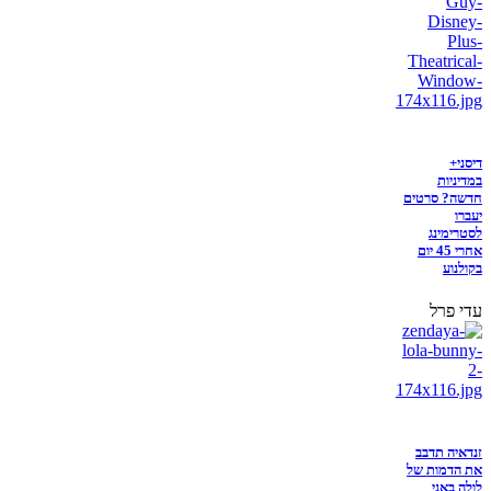
דיסני+
במדיניות
חדשה? סרטים
יעברו
לסטרימינג
אחרי 45 יום
בקולנוע
עדי פרל
זנדאיה תדבב
את הדמות של
לולה באני