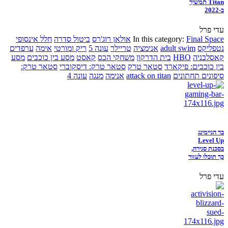
Titan תמשיך
ב-2022
עדי פרל
Final Space
In this category:
אולאן רוג'רס
ביטול סדרה
חלל אינסופי
נטפליקס
adult swim
אנימציה
טריילר
עונה 5
ריק ומורטי
אימה
ערפדים
קאסלבניה
HBO
בית הדרקון
משחקי הכס
קאסט
מסע בין כוכבים
מסע
בין כוכבים: פיקארד
סטאר טרק
סטאר טרק: דיסקוברי
סטאר טרק:
סיפונים תחתונים
attack on titan
אנימה
מנגה
עונה 4
בר הגיימינג
Level Up
בסכנת סגירה,
כך תוכלו לעזור
עדי פרל