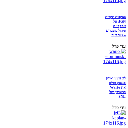
בעקבות תקרית
IGN: על
אסקפיזם
וניהול משברים
– טור דעה
עדי פרל
לא נגענו: אילון
מאסק מגלם
את Wario
במערכון של
SNL
עדי פרל