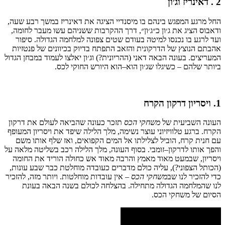
2 .
דאינריז
וג׳ון
החל
מרגע
המפגש
בינהם
בו
מיסנדיי
הציגה
את
דאינריז
במשך
רבע
שעה
,
ודאבוס
הציג
את
ג׳ון
כ״ג׳ון״
,
דרך
ההקרבות
ששניהם
עשו
מעבר
לחומה
,
ועד
לרגע
בו
נכנסו
למיטה
בעודם
שטים
צפונה
למלחמה
הגדולה
.
סיפור
אהבתם
הנוצץ
של
הדרקונית
והזאב
התפתח
בדיוק
בכיוונים
של
פנטזיות
המעריצים
.
בעונה
הבאה
דאני
(
ההריונית
?)
וג׳ון
יאלצו
לעמוד
במבחן
הגדול
ביותר
שלהם
–
כשיגלו
שג׳ון
הוא
–
הוא
היורש
החוקי
לכס
.
1.
ויסריון דרקון הקרח
העונה
השביעית
של
משחקי
הכס
תזכר
כעונה
שהביאה
לעולם את
דרקון
הקרח
.
ברגע
טלוויזיוני
עוצר
נשימה
,
מלך
הלילה
שיפד
את
ויסריון
המעופף
עם
חנית
קרח
,
הוביל
לצלילתו
אל
המים
הקפואים
,
ואז
שלף
אותו
משם
והפך
אותו
לדרקון
–
זומבי
.
בסוף
העונה
,
מלך
הלילה
רכב
בשליטה מלאה
על
ויסריון,
שבמעט
מאוד
מאמץ
והרבה
מאוד
אש
כחולה
הוריד
את
החומה
(
הכותל
הצפוני
?),
עליה
כולם
מדברים
כעובדה
מוחלטת
כבר
שבע
עונות
,
כדי
להזכיר
לנו
שב
משחקי
הכס
–
אין
עובדות
מוחלטות
. ויותר מזה, להזכיר
לנו שהמלחמה הגדולה מתחילה.
בהצלחה
לכולם
בשנה
הבאה
בעונת
הסיום
של משחקי הכס.