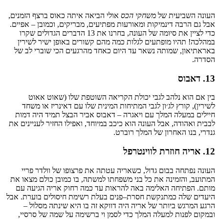
העונה
השביעית
של
משחקי
הכס
אולי
הביאה
איתה
כאוס
ברצף
הזמנים
,
אבל
גם
הרבה
דינמיקות
ומאורעות
מפתיעים
,
מבריקים
,
וכמובן
–
אפיים
.
כדי לציין את סיומה של העונה,
בחרנו
את
13
הדברים
הגדולים
שקרו
במהלכה
!
תהיו
מופתעים
לגלות
כמה
מהם
קשורים
באופן
ישיר
לשירין
באראתיאון
,
שמותה
נשאר
עד
היום
כאחד
מהרגעים
הכי
שוברי
לב
של
הסדרה
.
13.
דאבוס
בין
אם
הוא
נלהב
לגבי
יכולת
הקריאה
השוטפת
שלו
(
שאוט
אאוט
לשירין
),
קורץ
לג׳ון
לגבי
המתיחות
המינית
שלו
עם
דאינריז
או
משחד
חיילים
במעלה
המלך
עם
ויאגרה
–
דאבוס
אביר הבצל
תמיד
היה
דמות
לבבית
ואהודה
,
אבל
העונה
הוא
כיכב
במיוחד
,
ואפילו
החזיר
לעניינים
את
גנדרי
,
בנו
האחרון
של
המלך
רוברט
.
12.
אריה
חוזרת
לווינטרפל
העונה
נפתחה
בבום
גדול
,
כשאריה
עטתה
את
פרצופו
של
וולדר
פריי
המתועב
,
והזמינה
את
כל
בני
משפחתו
למשתה
,
בו
כמובן
כולם
מצאו
את
מותם
.
הפתיחה
האלימה
באה
להראות
עד
כמה
רחוק
אריה
הגיעה
עם
היעדים
שלה
כמתנקשת
חסרת
–
פנים
בעלת
רשימת
חיסולים
בוערת
.
אבל
הרגע
המרגש
ביותר
של
אריה
היה
דווקא
זה
בו
היא
שינתה
מסלול
–
ובמקום
לפנות
למעלה
המלך
כדי
לסמן
וי
ברשימה
על
שמה
של
סרסיי
,