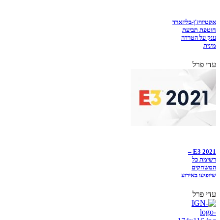
אקטיוויז'ן-בליזארד
חוטפת תביעת
ענק על הטרדה
מינית
עדי פרל
E3 2021 –
רשימת כל
המשחקים
שיופיעו באירוע
עדי פרל