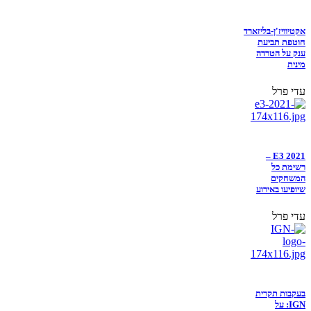
אקטיוויז'ן-בליזארד
חוטפת תביעת
ענק על הטרדה
מינית
עדי פרל
E3 2021 –
רשימת כל
המשחקים
שיופיעו באירוע
עדי פרל
בעקבות תקרית
IGN: על