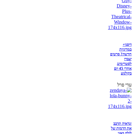
דיסני+
במדיניות
חדשה? סרטים
יעברו
לסטרימינג
אחרי 45 יום
בקולנוע
עדי פרל
זנדאיה תדבב
את הדמות של
לולה באני