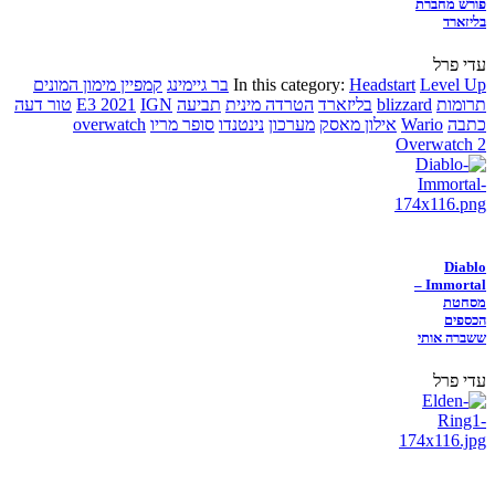
פורש מחברת
בליזארד
עדי פרל
Level Up
Headstart
In this category:
בר גיימינג
קמפיין מימון המונים
תרומות
blizzard
בליזארד
הטרדה מינית
תביעה
IGN
E3 2021
טור דעה
כתבה
Wario
אילון מאסק
מערכון
נינטנדו
סופר מריו
overwatch
Overwatch 2
Diablo
Immortal –
מסחטת
הכספים
ששברה אותי
עדי פרל