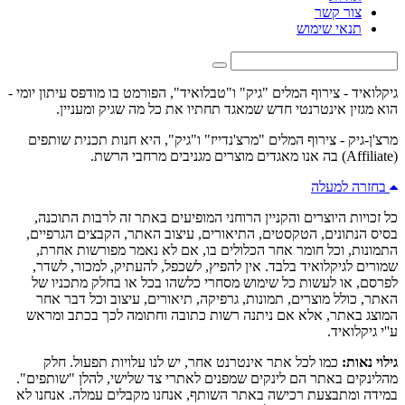
צור קשר
תנאי שימוש
גיקלואיד - צירוף המלים "גיק" ו"טבלואיד", הפורמט בו מודפס עיתון יומי -
הוא מגזין אינטרנטי חדש שמאגד תחתיו את כל מה שגיק ומעניין.
מרצ'ן-גיק - צירוף המלים "מרצ'נדייז" ו"גיק", היא חנות תכנית שותפים
(Affiliate) בה אנו מאגדים מוצרים מגניבים מרחבי הרשת.
בחזרה למעלה
כל זכויות היוצרים והקניין הרוחני המופיעים באתר זה לרבות התוכנה,
בסיס הנתונים, הטקסטים, התיאורים, עיצוב האתר, הקבצים הגרפיים,
התמונות, וכל חומר אחר הכלולים בו, אם לא נאמר מפורשות אחרת,
שמורים לגיקלואיד בלבד. אין להפיץ, לשכפל, להעתיק, למכור, לשדר,
לפרסם, או לעשות כל שימוש מסחרי כלשהו בכל או בחלק מתכניו של
האתר, כולל מוצרים, תמונות, גרפיקה, תיאורים, עיצוב וכל דבר אחר
המוצג באתר, אלא אם ניתנה רשות כתובה וחתומה לכך בכתב ומראש
ע''י גיקלואיד.
גילוי נאות:
כמו לכל אתר אינטרנט אחר, יש לנו עלויות תפעול. חלק
מהלינקים באתר הם לינקים שמפנים לאתרי צד שלישי, להלן "שותפים".
במידה ומתבצעת רכישה באתר השותף, אנחנו מקבלים עמלה. אנחנו לא