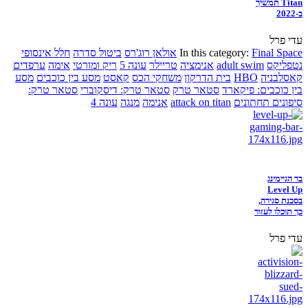
Titan תמשיך
ב-2022
עדי פרל
Final Space
In this category:
אולאן רוג'רס
ביטול סדרה
חלל אינסופי
נטפליקס
adult swim
אנימציה
טריילר
עונה 5
ריק ומורטי
אימה
ערפדים
קאסלבניה
HBO
בית הדרקון
משחקי הכס
קאסט
מסע בין כוכבים
מסע
בין כוכבים: פיקארד
סטאר טרק
סטאר טרק: דיסקוברי
סטאר טרק:
סיפונים תחתונים
attack on titan
אנימה
מנגה
עונה 4
בר הגיימינג
Level Up
בסכנת סגירה,
כך תוכלו לעזור
עדי פרל