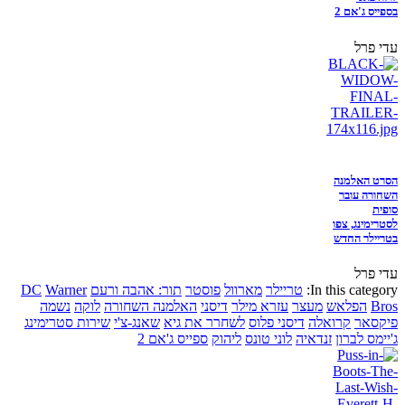
בספייס ג'אם 2
עדי פרל
הסרט האלמנה
השחורה עובר
סופית
לסטרימינג, צפו
בטריילר החדש
עדי פרל
In this category:
טריילר
מארוול
פוסטר
תור: אהבה ורעם
Warner
DC
Bros
הפלאש
מעצר
עזרא מילר
דיסני
האלמנה השחורה
לוקה
נשמה
פיקסאר
קרואלה
דיסני פלוס
לשחרר את גיא
שאנג-צ'י
שירות סטרימינג
ג'יימס לברון
זנדאיה
לוני טונס
ליהוק
ספייס ג'אם 2