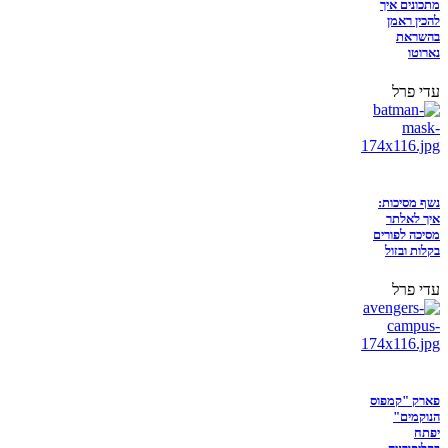
מתכונים איך
להכין ראמן
בהשראת
נארוטו
עדי פרל
נשף מסיכות:
איך לאלתר
מסיכה לפורים
בקלות ובזול
עדי פרל
פארק "קמפוס
הנוקמים"
יפתח