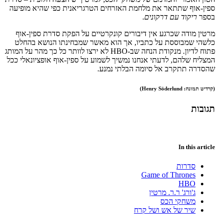
ספין-אוף שתתאר את מלחמת האזרחים הטרגריאנית כפי שהיא מופיעה
בספר
ריקוד עם דרקונים
.
מרטין מודה שכרגע אין דיבורים קונקרטיים על הפקת סדרת ספין-אוף
כלשהי שמבוססת על כתביו, אך הוא מאשר שמבחינתו הנושא בהחלט
פתוח לדיון. מנקודת הנחה שב-HBO לא ירצו לוותר כל כך מהר על המותג
המצליח שלהם, לדעתי אנחנו נמשיך לשמוע על ספין-אוף אופציונאלי ככל
שהסדרה תתקרב אל סיומה הבלתי נמנע.
(קרדיט תמונה: Henry Söderlund)
תגובות
In this article
סדרות
Game of Thrones
HBO
ג'ורג' ר.ר. מרטין
משחקי הכס
שיר של אש ושל קרח