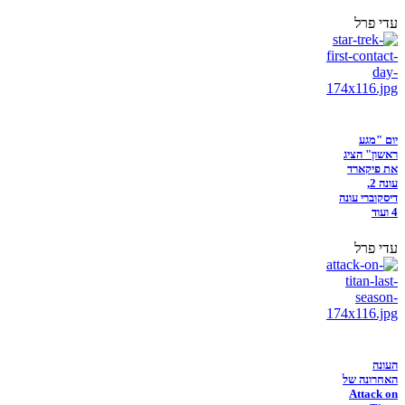
עדי פרל
יום "מגע
ראשון" הציג
את פיקארד
עונה 2,
דיסקוברי עונה
4 ועוד
עדי פרל
העונה
האחרונה של
Attack on