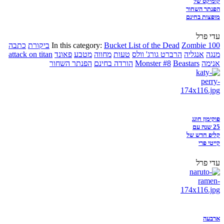
קומיקס של
הפנתר השחור
מופצות בחינם
עדי פרל
Zombie 100
Bucket List of the Dead
In this category:
ביקורת
כתבה
מנגה
אנגליה
הרברט גורג' וולס
טעות
מחווה
מטבע
פאונד
attack on titan
אנימה
Beastars
Monster #8
הורדה בחינם
הפנתר השחור
פוקימון חוגג
25 שנה עם
קליפ חדש של
קייטי פרי
עדי פרל
ארבעה