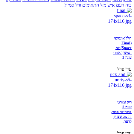
כוח רעם
איש מזל התאומים
וויל סמית'
חלל אינסופי
(Final
Space) לא
תמשיך אחרי
עונה 3
עדי פרל
ריק ומורטי
עונה 5
מתחילה מחר,
זה מה שצריך
לדעת
עדי פרל