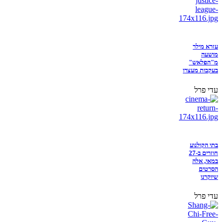
עזרא מילר
מושעה
מ"הפלאש"
בעקבות מעצרו
עדי פרל
בתי הקולנוע
חוזרים ב-27
במאי, אלה
הסרטים
שיוקרנו
עדי פרל