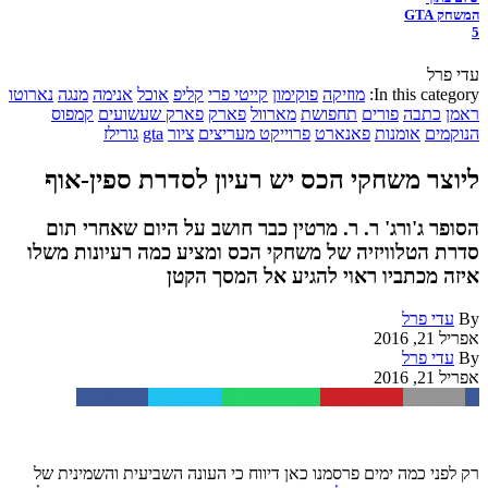
המשחק GTA
5
עדי פרל
In this category:
מוזיקה
פוקימון
קייטי פרי
קליפ
אוכל
אנימה
מנגה
נארוטו
ראמן
כתבה
פורים
תחפושת
מארוול
פארק
פארק שעשועים
קמפוס
הנוקמים
אומנות
פאנארט
פרוייקט מעריצים
ציור
gta
גורילז
ליוצר משחקי הכס יש רעיון לסדרת ספין-אוף
הסופר ג'ורג' ר. ר. מרטין כבר חושב על היום שאחרי תום
סדרת הטלוויזיה של משחקי הכס ומציע כמה רעיונות משלו
איזה מכתביו ראוי להגיע אל המסך הקטן
By
עדי פרל
אפריל 21, 2016
By
עדי פרל
אפריל 21, 2016
Facebook
Twitter
WhatsApp
Pinterest
Email
רק לפני כמה ימים פרסמנו כאן דיווח כי העונה השביעית והשמינית של