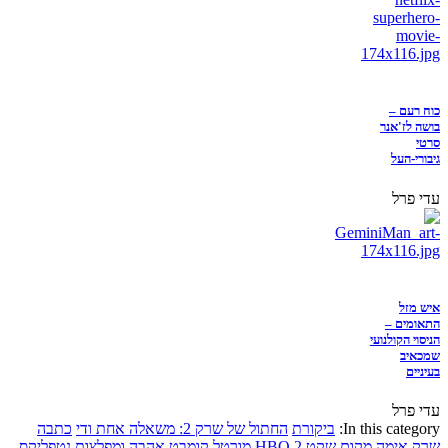
כוח רעם –
בושה לז'אנר
סרטי
גיבורי-העל
עדי פרל
איש מזל
התאומים –
הניסוי הקולנועי
שמכאיב
בעיניים
עדי פרל
In this category:
ביקורת
החתול של שרק 2: משאלה אחת ודי
כתבה
שרק
אימה
מקום שקט 2
HBO
מורטל קומבט
אהבה ומפלצות
נטפליקס