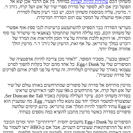
משחקי הכס
עתידות להיות קצרות
במיוחד. בין אם הדבר אכן יצא אל
הפועל ובין אם לא, לסופר של סדרת ספרי
שיר של אש ושל קרח
, ג'ורג' ר.
ר. מרטין, עליה מבוססת
משחקי הכס
, יש כבר רעיון משלו לסדרת
ספין-אוף שתעלה על המסך עם תום הסדרה המרכזית.
מעריצי הסדרה כבר הספיקו להשתעשע ברעיונות לגבי ספין-אוף אפשרי
של
משחקי הכס
, כמו עלילה חדשה שתתמקד בצאצאי מי שישרוד עד סוף
הסדרה, או דווקא ללכת אחורה על ציר הזמן ולהראות את המרד של
רוברט במלך טרגריאן. על אף זאת, הרעיון של ג'ורג' ר.ר. מרטין הולך
אחורה אפילו יותר.
"באופן טבעי", מסביר הסופר, "לאחר מכן צריכה להיות אדפטציה של
הסיפורים שלי על Dunk ו-Egg. כל אחד מהם יכול בקלות להפוך לסרט
עצמאי באורך של שעתיים לטלוויזיה. זה עדיף על פני לפרק אותם לפרקים
של סדרה שבועית".
מרטין מתייחס אל סדרה של סיפורים שמתרחשים באותו עולם של
שיר
של אש ושל קרח
, אך מתרחשים כ-90 שנה לפני האירועים שראינו
בסדרה
משחקי הכס
. עיקר העלילה עוסקת באביר Ser Duncan the Tall,
שמצטרף למשמר המלך יחד עם נושא כליו הצעיר, Egg. מה שמעניין הוא
ש-Egg עתיד להפוך להיות המלך אגון טרגריאן. כרגע קיימים שלושה
סיפורים בסדרה כאשר מרטין מתכנן להוציא כמה נוספים בעתיד.
הסיפורים על Dunk ו-Egg נחשבים יחסית "ידידותיים" יותר ומרכז הכובד
הוא על ההרפתקאות שעוברים השניים, אבל אם ב-HBO ירצו לשמור על
הטון האכזרי והמדמם של
משחקי הכס
, למרטין יש הצעה חלופית – סדרת