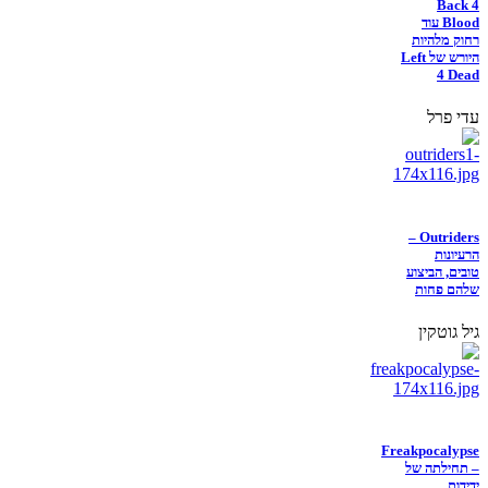
Back 4
Blood עוד
רחוק מלהיות
היורש של Left
4 Dead
עדי פרל
Outriders –
הרעיונות
טובים, הביצוע
שלהם פחות
גיל גוטקין
Freakpocalypse
– תחילתה של
ידידות