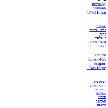
משפחת
בלמונט עתידה
לחזור:
קאסלבניה
מקבלת סדרת
המשך
עדי פרל
הפקת בית
הדרקון החלה,
השחקנים
בהקראת
תסריט
משותפת
ראשונה