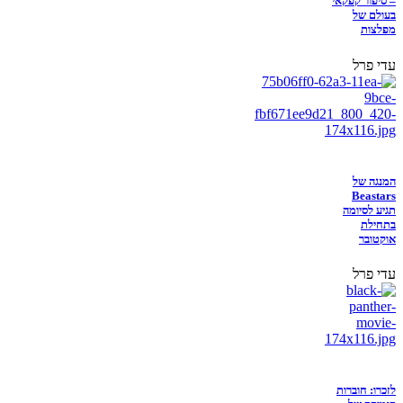
– סיפור קפקאי
בעולם של
מפלצות
עדי פרל
המנגה של
Beastars
תגיע לסיומה
בתחילת
אוקטובר
עדי פרל
לזכרו: חוברות