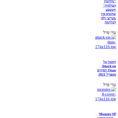
"מלחמת
העולמות"
והמטבע
שהוציא את
מעריצי וולס
למלחמה
עדי פרל
המנגה של
Attack on
Titan תסתיים
באפריל 2021
עדי פרל
Monster #8