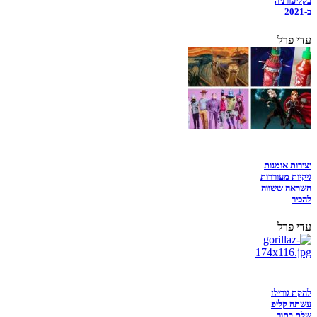
בקליפורניה
ב-2021
עדי פרל
יצירות אומנות
גיקיות מעוררות
השראה ששווה
להכיר
עדי פרל
להקת גורילז
עשתה קליפ
שלם בתוך