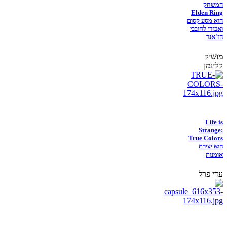
המשחק
Elden Ring
הוא מסע קסום
ואכזרי לחובבי
הז'אנר
מושיק
קלינמן
Life is
Strange:
True Colors
הוא יצירת
אומנות
עדי פרל