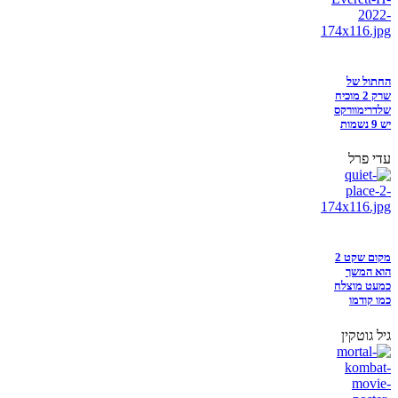
החתול של
שרק 2 מוכיח
שלדרימוורקס
יש 9 נשמות
עדי פרל
מקום שקט 2
הוא המשך
כמעט מוצלח
כמו קודמו
גיל גוטקין