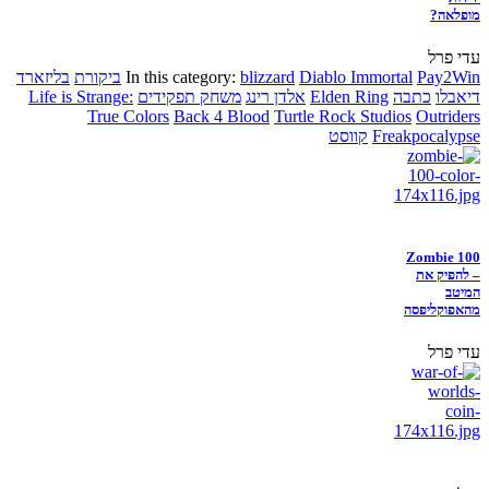
מופלאה?
עדי פרל
Pay2Win
Diablo Immortal
blizzard
In this category:
ביקורת
בליזארד
דיאבלו
כתבה
Elden Ring
אלדן רינג
משחק תפקידים
Life is Strange:
True Colors
Back 4 Blood
Turtle Rock Studios
Outriders
Freakpocalypse
קווסט
Zombie 100
– להפיק את
המיטב
מהאפוקליפסה
עדי פרל