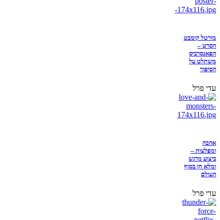
מורטל קומבט
הסרט –
הפאנסרביס
משתלט על
הסיפור
עדי פרל
אהבה
ומפלצות –
ביצוע מרגש
ומלא חן בסוף
העולם
עדי פרל