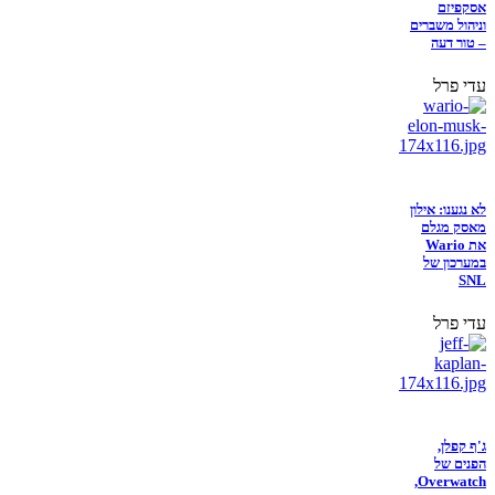
אסקפיזם
וניהול משברים
– טור דעה
עדי פרל
לא נגענו: אילון
מאסק מגלם
את Wario
במערכון של
SNL
עדי פרל
ג'ף קפלן,
הפנים של
Overwatch,