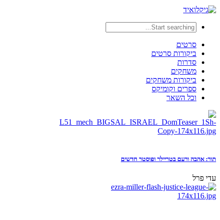
סרטים
ביקורות סרטים
סדרות
משחקים
ביקורות משחקים
ספרים וקומיקס
וכל השאר
תור: אהבה ורעם בטריילר ופוסטר חדשים
עדי פרל