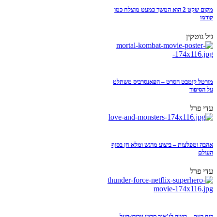
מקום שקט 2 הוא המשך כמעט מוצלח כמו
קודמו
גיל גוטקין
מורטל קומבט הסרט – הפאנסרביס משתלט
על הסיפור
עדי פרל
אהבה ומפלצות – ביצוע מרגש ומלא חן בסוף
העולם
עדי פרל
כוח רעם – בושה לז'אנר סרטי גיבורי-העל