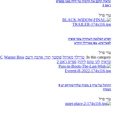
זנדאיה תדבב את הדמות של לולה באני בספייס
ג'אם 2
עדי פרל
הסרט האלמנה השחורה עובר סופית
לסטרימינג, צפו בטריילר החדש
עדי פרל
In this category:
טריילר
מארוול
פוסטר
תור: אהבה ורעם
Warner Bros
DC
זנדאיה
לוני טונס
ליהוק
ספייס ג'אם 2
החתול של שרק 2 מוכיח שלדרימוורקס יש 9
נשמות
עדי פרל