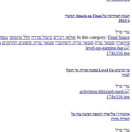
העונה האחרונה של Attack on Titan תמשיך
ב-2022
עדי פרל
Final Space
In this category:
אולאן רוג'רס
ביטול סדרה
חלל אינסופי
נטפל
פיקארד
סטאר טרק
סטאר טרק: דיסקוברי
סטאר טרק: סיפונים תחתונים
n
בר הגיימינג Level Up בסכנת סגירה, כך תוכלו
לעזור
עדי פרל
אקטיוויז'ן-בליזארד חוטפת תביעת ענק על
הטרדה מינית
עדי פרל