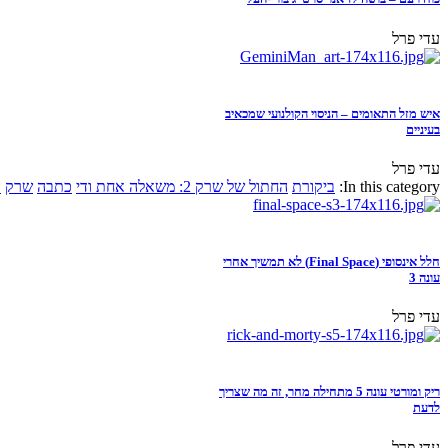
עדי פרל
איש מזל התאומים – הניסוי הקולנועי שמכאיב
בעיניים
עדי פרל
In this category:
ביקורת
החתול של שרק 2: משאלה אחת ודי
כתבה
שרק
א
חלל אינסופי (Final Space) לא תמשיך אחרי
עונה 3
עדי פרל
ריק ומורטי עונה 5 מתחילה מחר, זה מה שצריך
לדעת
עדי פרל