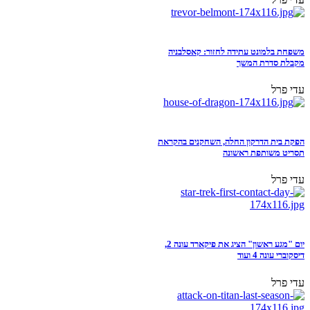
משפחת בלמונט עתידה לחזור: קאסלבניה
מקבלת סדרת המשך
עדי פרל
הפקת בית הדרקון החלה, השחקנים בהקראת
תסריט משותפת ראשונה
עדי פרל
יום "מגע ראשון" הציג את פיקארד עונה 2,
דיסקוברי עונה 4 ועוד
עדי פרל