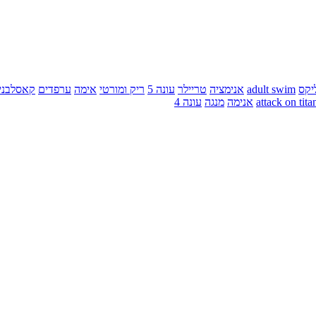
יקס
adult swim
אנימציה
טריילר
עונה 5
ריק ומורטי
אימה
ערפדים
קאסלבני
attack on tita
אנימה
מנגה
עונה 4