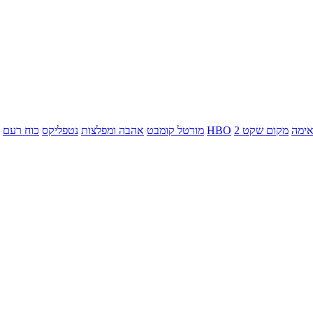
ימה
מקום שקט 2
HBO
מורטל קומבט
אהבה ומפלצות
נטפליקס
כוח רעם