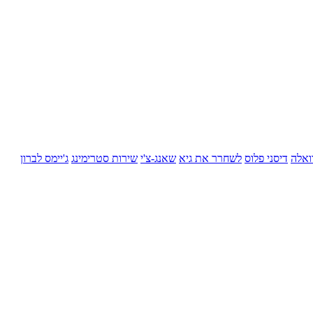
ואלה
דיסני פלוס
לשחרר את גיא
שאנג-צ'י
שירות סטרימינג
ג'יימס לברון