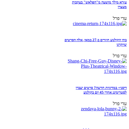
עזרא מילר מושעה מ"הפלאש" בעקבות
מעצרו
עדי פרל
בתי הקולנוע חוזרים ב-27 במאי, אלה הסרטים
שיוקרנו
עדי פרל
דיסני+ במדיניות חדשה? סרטים יעברו
לסטרימינג אחרי 45 יום בקולנוע
עדי פרל