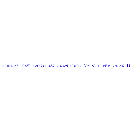
הפלאש
מעצר
עזרא מילר
דיסני
האלמנה השחורה
לוקה
נשמה
פיקסאר
קר