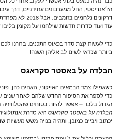
כבר
נהיה
כמעט
בלתי
אפשרי
לעקוב
אחרי
כל
הטו
הז׳אנריסטי
,
החל
ממערבונים
עתידניים
,
דרך
עיבו
דרקונים
נלחמים
בזומבים
.
אבל
2018
לא
מפחדת
עוד
ועוד
סדרות
חדשות
שילחמו
על
מקומן
בליבו
ש
כדי
לעשות
קצת
סדר
בכאוס
התכנים
,
בחרנו
לכם
ביותר
שכדאי
לשים
לב
אליהן השנה
!
הבלדה
על
באסטר
סקראגס
כשאפילו
צמד
הבמאים
האייקוני
,
האחים
כהן
,
פוני
כדי
לספר
את
הסיפור
החדש
שלהם
לאחר
שנים
ש
הגדול
בלבד
–
אפשר
להיות
בטוחים
שהטלוויזיה
נ
הבלדה
על
באסטר
סקראגס
היא
סדרת
אנתולוגיה
יכתוב
ויביים
כמובן
,
ותהיה
בנויה
משש
מעשיות
שונ
הקאסט
יכלול
את
ג׳יימס
פרנקו
(
בתזמון
מושמץ
ב