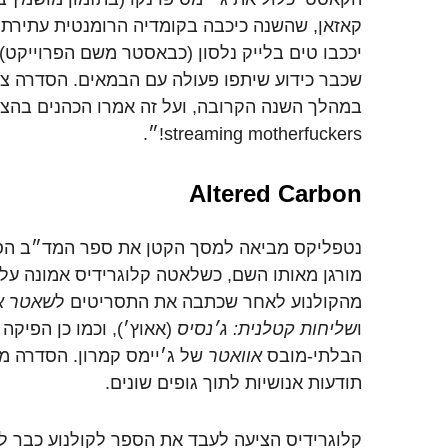
קאזאן
,
שהשנה
כיכבה
בקומדיה
הרומנטית
עתירת
יככבו
טים
בלייק
נלסון
(
כבאסטר
משם
הפרוייקט
)
שכבר
כידוע
שיתפו
פעולה
עם
הבמאים
.
הסדרה
צפ
במהלך
השנה
הקרובה
,
ועל
זה
אמרו
הכהנים
בהצה
streaming motherfuckers!
״
.
Altered Carbon
נטפליקס
מביאה
למסך
הקטן
את
ספר
המד״ב
הס
מורגן
מאותו
השם
,
כשלאטה
קלוגרידיס
אמונה
על
מהקולנוע
לאחר
שכתבה
את
התסריטים
ל
שאטר
א
ו
שליחות
קטלנית
:
ג׳נסיס
(
אאוץ׳
),
וכמו
כן
הפיקה
הבלתי-מובס
אוואטר
של
ג׳יימס
קמרון
.
הסדרה
מ
תודעות
אנושיות
לתוך
גופים
שונים
.
קלוגרידיס
הציעה
לעבד
את
הספר
לקולנוע
כבר
ל