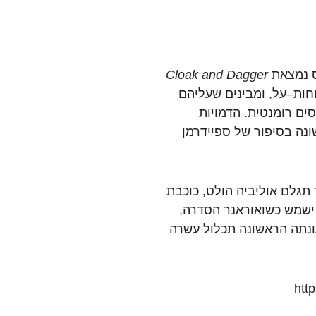
נמצאת
Cloak and Dagger
חות
–
על
, ו
מבינים
שעליהם
סים
רומנטית
. הדמויות
ונה
בסיפור
של
ספיידרמן
תגלם
אוליביה
הולט
,
כוכבת
ישמש
כשואוראנר
הסדרה
,
ונתה
הראשונה
תכלול
עשרה
htt