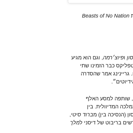
Beasts of No Nation
ון
ו
פיוצ׳רמה
,
וגם
הוא
מגיע
פליקס
כבר
הזמינו
שתי
.
גריינינג
אמר
שהסדרה
ידיוטים״
.
,
שותפה
למסע
האלף
מלכה
המדיוולית
.
בין
ון
(הנסיכה
בין
)
מ
ברוד
סיטי
,
שים
בריבוט
של
דיסני
ל
מלך