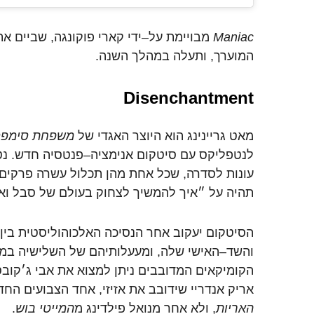
Maniac
מבויימת
על
–
ידי
קארי
פוקונגה
,
שביים
את
המוערך
,
ותעלה
במהלך
השנה
.
Disenchantment
מאט
גריינינג
הוא
היוצר
האגדי
של
משפחת
סימפס
לנטפליקס
עם
סיטקום
אנימציה
–
פנטסיה
חדש
.
נט
עונות
לסדרה
,
שכל
אחת
מהן
תכלול
עשרה
פרקים
תהיה
על
״איך
להמשיך
לצחוק
בעולם
של
סבל
וא
הסיטקום
יעקוב
אחר
הנסיכה
האלכוהוליסטית
בין
והשד
–
האישי
שלה
,
ומעעלותיהם
של
השלישיה
במ
הקומיקאים
המדובבים
ניתן
למצוא
את
אבי
ג׳קובס
אריק
אנדריי
שידובב
את
אזיזי
,
אחד
הצבועים
החד
האריות
,
ולא
אחר
מנואל
פילדינג
מ
המייטי
בוש
.