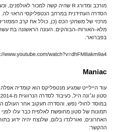
מורכב
ומדורג
R
שהיה
קשה
למכור
לאולפנים
,
וכע
הסדרה
העתידנית
במרחב
הנטפליקסי
הראוי
לה
.
מרכזי
של
משחקי
הכס
(
כן
,
כולל
את
קרב
הממזרים
מלא
–
האורות
–
הבוהקים
.
העונה
הראשונה
בת
עשר
בפברואר
.
s://www.youtube.com/watch?v=dhFM8akm9a4
Maniac
עוד
היילייט
שמגיע
מנטפליקס
הוא
קומדיה
אפלה
סטון
וג׳ונה
היל
,
כעיבוד
לסדרה
הנרווגית
מ
-2014.
במוסד
לחולי
נפש
,
והסדרה
תעקוב
אחר
העולם
הפ
תמונות
של
סטון
מחופשת
לאלפית
כבר
עלו
לפני
האחרונים,
ו
אורלנדו
בלום
,
שלנצח
יהיה
ידוע
בתור
ההקשר
: