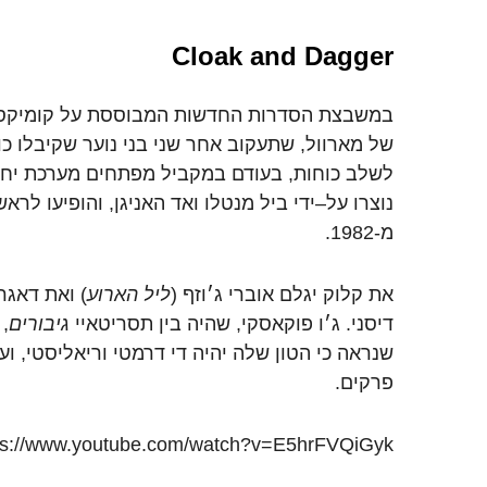
Cloak and Dagger
במשבצת
הסדרות
החדשות
המבוססת
על
קומיקס
של
מארוול
,
שתעקוב
אחר
שני
בני
נוער
שקיבלו
כו
לשלב
כוחות
,
בעודם
במקביל
מפתחים
מערכת
יח
נוצרו
על
–
ידי
ביל
מנטלו
ואד
האניגן
,
והופיעו
לראש
מ
-1982.
את
קלוק
יגלם
אוברי
ג׳וזף
(
ליל
הארוע
)
ואת
דאגר
דיסני
.
ג׳ו
פוקאסקי
,
שהיה
בין
תסריטאיי
גיבורים
,
שנראה
כי
הטון
שלה
יהיה
די
דרמטי
וריאליסטי
,
וע
פרקים
.
ps://www.youtube.com/watch?v=E5hrFVQiGyk