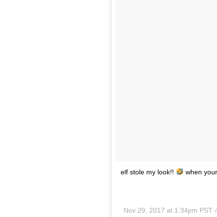
elf stole my look!!
when your
Nov 29, 2017 at 1:34pm PST