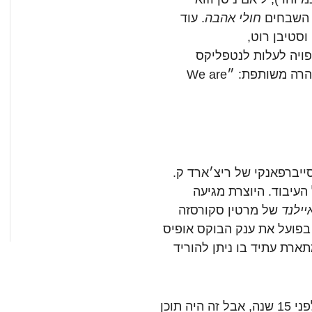
השבחים
חולי
אהבה
.
עוד
וסטיבן
רוט
,
ויה
לעלות
לנטפליקס
רה
משותפת
:
״
We are
ייברפאנקי
של
ריצ׳ארד
ק
.
העיבוד
.
היוצרת
מגיעה
יילנד
של
מרטין
סקורסזה
בפועל
את
ענק
הבוקס אופיס
תארת
עתיד
בו
ניתן
להוריד
פני
15
שנה
,
אבל
זה
היה
תוכן