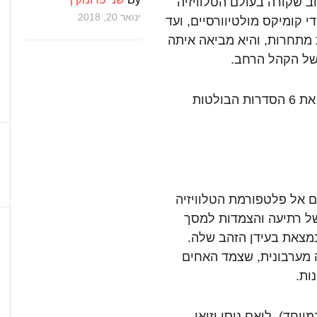
ב
שקורה
בעולם
הטלוויזיה
ינואר 20, 2018
די
קומיקס
מולטיוורסיים
,
ועד
מתחרות
,
והיא
מביאה
איתה
ל
הקהל
הרחב
.
את
6
הסדרות
הבולטות
ם
אל
פלטפורמת
הטלוויזיה
ל
רתיעה
והצמדות
למסך
מצאת
בעידן
הזהב
שלה
.
מערבונית
,
שצמד
האחים
ות
.
מיוחד
),
ליאם
ניסן
וזואי