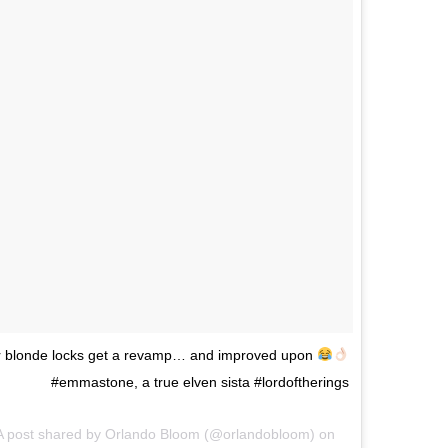
 blonde locks get a revamp… and improved upon
#emmastone, a true elven sista #lordoftherings
A post shared by
Orlando Bloom
(@orlandobloom) on