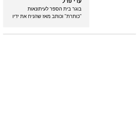
עדי פרל
בוגר בית הספר לעיתונאות
"כותרת" וכותב מאז שהניח את ידיו
לראשונה על מקלדת. מכור לאנימה
ויודע לצטט את "בחזרה לעתיד"
מתוך שינה. המייסד והעורך הראשי
של גיקלואיד.