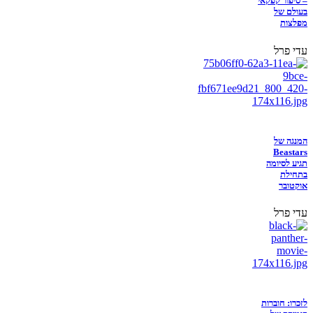
– סיפור קפקאי
בעולם של
מפלצות
עדי פרל
המנגה של
Beastars
תגיע לסיומה
בתחילת
אוקטובר
עדי פרל
לזכרו: חוברות