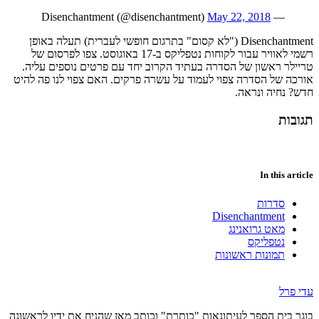
May 22, 2018
— Disenchantment (@disenchantment)
Disenchantment ("לא קסום" בתרגום חופשי לעברית) תעלה באופן
רשמי לאוויר עבור לקוחות נטפליקס ב-17 באוגוסט. צפו לפרסום של
טריילר ראשון של הסדרה בעתיד הקרוב יחד עם פרטים נוספים עליה.
אורכה של הסדרה צפוי לעמוד על עשרה פרקים. האם צפוי לנו פה להיט
חדש? נחיה ונראה.
תגובות
In this article
סדרות
Disenchantment
מאט גרואנינג
נטפליקס
תמונות ראשונות
עדי פרל
בוגר בית הספר לעיתונאות "כותרת" וכותב מאז שהניח את ידיו לראשונה