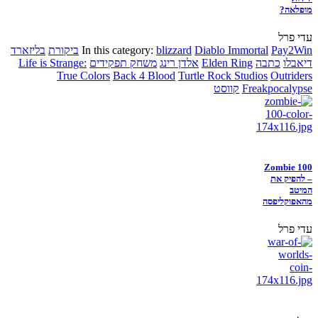
מופלאה?
עדי פרל
Pay2Win
Diablo Immortal
blizzard
In this category:
ביקורת
בליזארד
דיאבלו
כתבה
Elden Ring
אלדן רינג
משחק תפקידים
Life is Strange:
True Colors
Back 4 Blood
Turtle Rock Studios
Outriders
Freakpocalypse
קווסט
Zombie 100
– להפיק את
המיטב
מהאפוקליפסה
עדי פרל