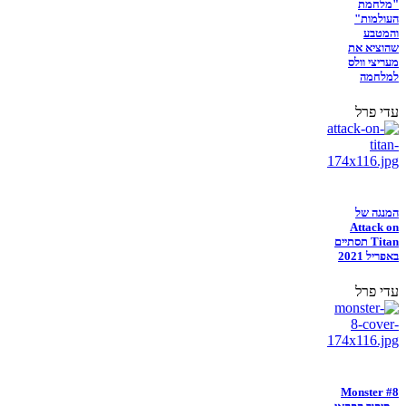
"מלחמת
העולמות"
והמטבע
שהוציא את
מעריצי וולס
למלחמה
עדי פרל
המנגה של
Attack on
Titan תסתיים
באפריל 2021
עדי פרל
Monster #8