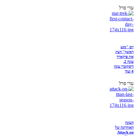
עדי פרל
יום "מגע
ראשון" הציג
את פיקארד
עונה 2,
דיסקוברי עונה
4 ועוד
עדי פרל
העונה
האחרונה של
Attack on