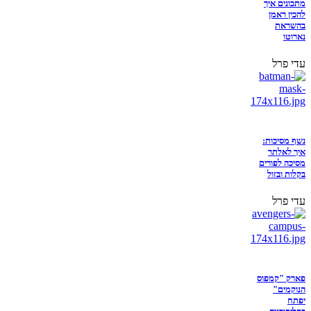
מתכונים איך
להכין ראמן
בהשראת
נארוטו
עדי פרל
נשף מסיכות:
איך לאלתר
מסיכה לפורים
בקלות ובזול
עדי פרל
פארק "קמפוס
הנוקמים"
יפתח