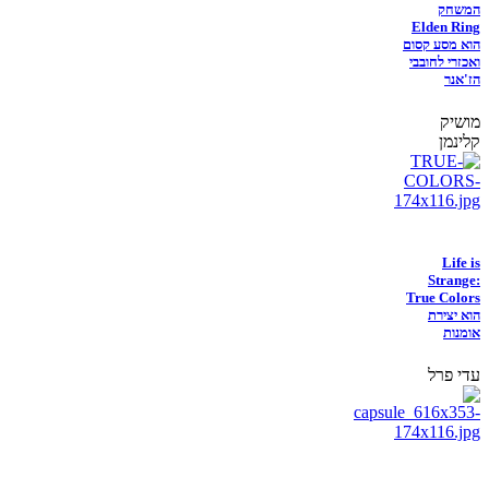
המשחק
Elden Ring
הוא מסע קסום
ואכזרי לחובבי
הז'אנר
מושיק
קלינמן
Life is
Strange:
True Colors
הוא יצירת
אומנות
עדי פרל