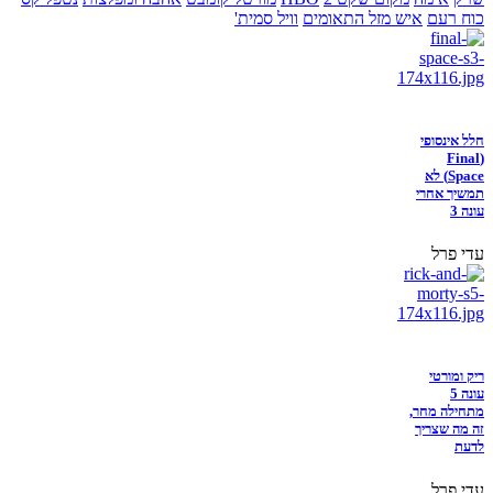
כוח רעם
איש מזל התאומים
וויל סמית'
חלל אינסופי
(Final
Space) לא
תמשיך אחרי
עונה 3
עדי פרל
ריק ומורטי
עונה 5
מתחילה מחר,
זה מה שצריך
לדעת
עדי פרל