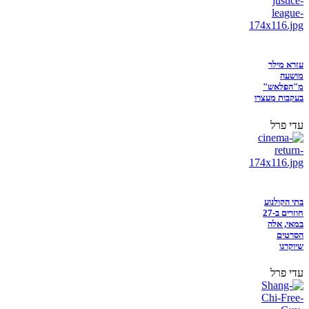
עזרא מילר
מושעה
מ"הפלאש"
בעקבות מעצרו
עדי פרל
בתי הקולנוע
חוזרים ב-27
במאי, אלה
הסרטים
שיוקרנו
עדי פרל