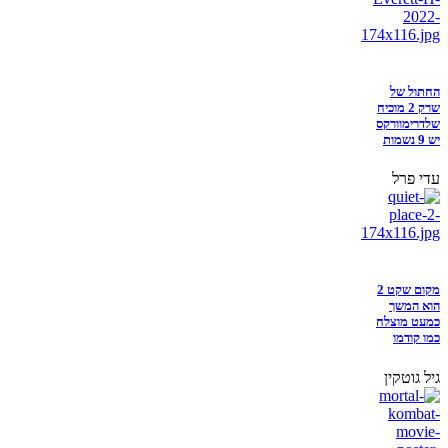
החתול של
שרק 2 מוכיח
שלדרימוורקס
יש 9 נשמות
עדי פרל
מקום שקט 2
הוא המשך
כמעט מוצלח
כמו קודמו
גיל גוטקין