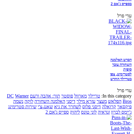
בספייס ג'אם 2
עדי פרל
הסרט האלמנה
השחורה עובר
סופית
לסטרימינג, צפו
בטריילר החדש
עדי פרל
In this category:
טריילר
מארוול
פוסטר
תור: אהבה ורעם
Warner
DC
Bros
הפלאש
מעצר
עזרא מילר
דיסני
האלמנה השחורה
לוקה
נשמה
פיקסאר
קרואלה
דיסני פלוס
לשחרר את גיא
שאנג-צ'י
שירות סטרימינג
ג'יימס לברון
זנדאיה
לוני טונס
ליהוק
ספייס ג'אם 2