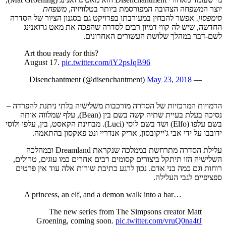
יוצר המשפחה הצהובה המפורסמת ביותר בטלוויזיה,
משפחת
סימפסון.
אפשר להבחין במעורבתו בפרויקט גם בסגנון הציור של הסדרה
החדשה, שיש לה קווי דמיון רבים לסדרה שהפכה את מאט גרואנינג
לשם-דבר במהלך שלושת העשורים האחרונים.
Art thou ready for this?
August 17.
pic.twitter.com/iY2psJqB96
May 23, 2018
— Disenchantment (@disenchantment)
הדמויות המרכזיות של הסדרה מורכבות משלישיה בלתי ניתנת להפרדה –
נסיכה בעלת בעיית שתיה קשה בשם בין (Bean), עלף שמלווה אותה
בשם עלפו (Elfo) ושד בשם לוסי (Luci). מבחינת הקאסט, בין, עלפו ולוסי
ידובבו על ידי אבי ג'ייקובסון, אריק אנדריי ונט פאקסון בהתאמה.
עלילת הסדרה מתרחשת בממלכה שנקראת Dreamland ובמהלכה
השלישיה הזו תיתקל ביצורים קסומים רבים אחרים כמו עוגים, טרולים,
רוחות וגם כמה בני אדם. נכון לרגע כתיבת שורות אלה עוד אין פרטים
ספציפיים לגבי העלילה.
A princess, an elf, and a demon walk into a bar…
The new series from The Simpsons creator Matt
Groening, coming soon.
pic.twitter.com/vruQ0na4tJ