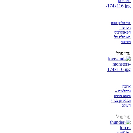
מורטל קומבט
הסרט –
הפאנסרביס
משתלט על
הסיפור
עדי פרל
אהבה
ומפלצות –
ביצוע מרגש
ומלא חן בסוף
העולם
עדי פרל