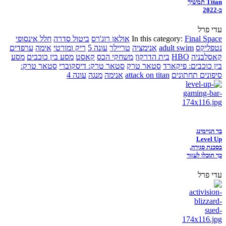
Titan תמשיך
ב-2022
עדי פרל
Final Space
In this category:
אולאן רוג'רס
ביטול סדרה
חלל אינסופי
נטפליקס
adult swim
אנימציה
טריילר
עונה 5
ריק ומורטי
אימה
ערפדים
קאסלבניה
HBO
בית הדרקון
משחקי הכס
קאסט
מסע בין כוכבים
מסע
בין כוכבים: פיקארד
סטאר טרק
סטאר טרק: דיסקוברי
סטאר טרק:
סיפונים תחתונים
attack on titan
אנימה
מנגה
עונה 4
בר הגיימינג
Level Up
בסכנת סגירה,
כך תוכלו לעזור
עדי פרל