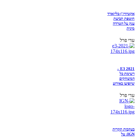
אקטיוויז'ן-בליזארד
חוטפת תביעת
ענק על הטרדה
מינית
עדי פרל
E3 2021 –
רשימת כל
המשחקים
שיופיעו באירוע
עדי פרל
בעקבות תקרית
IGN: על