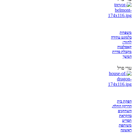
משפחת
בלמונט עתידה
לחזור:
קאסלבניה
מקבלת סדרת
המשך
עדי פרל
הפקת בית
הדרקון החלה,
השחקנים
בהקראת
תסריט
משותפת
ראשונה