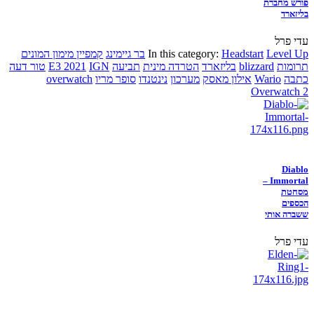
פורש מחברת
בליזארד
עדי פרל
Level Up
Headstart
In this category:
בר גיימינג
קמפיין מימון המונים
תרומות
blizzard
בליזארד
הטרדה מינית
תביעה
IGN
E3 2021
טור דעה
כתבה
Wario
אילון מאסק
מערכון
נינטנדו
סופר מריו
overwatch
Overwatch 2
Diablo
Immortal –
מסחטת
הכספים
ששברה אותי
עדי פרל