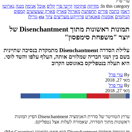
עדי פרל
In this category:
מוזיקה
פוקימון
קייטי פרי
קליפ
אוכל
אנימה
מנגה
נארוטו
ראמן
כתבה
פורים
תחפושת
מארוול
פארק
פארק שעשועים
קמפוס
הנוקמים
אומנות
פאנארט
פרוייקט מעריצים
ציור
gta
גורילז
תמונות ראשונות מתוך Disenchantment של
יוצר "משפחת סימפסון"
עלילת הסדרה Disenchantment מתמקדת בנסיכה שתיינית
בשם בין ושני חבריה שמלווים אותה, העלף עלפו והשד לוסי.
היא תעלה בנטפליקס באוגוסט הקרוב
By
עדי פרל
מאי 27, 2018
By
עדי פרל
מאי 27, 2018
Facebook
Twitter
WhatsApp
Pinterest
Email
ערוץ הטוויטר של סדרת האנימציה Disenchantment הפיץ תמונות
ראשונות מתוך הסדרה, שאמורה לעלות אצל נטפליקס.
מי שעומד מאחורי Disenchantment הוא מאט גרואנינג (Mat Groening),