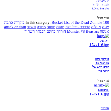
קומיקס של
הפנתר השחור
מופצות בחינם
עדי פרל
Zombie 100
Bucket List of the Dead
In this category:
ביקורת
כתבה
מנגה
אנגליה
הרברט גורג' וולס
טעות
מחווה
מטבע
פאונד
attack on titan
אנימה
Beastars
Monster #8
הורדה בחינם
הפנתר השחור
פוקימון חוגג
25 שנה עם
קליפ חדש של
קייטי פרי
עדי פרל
ארבעה