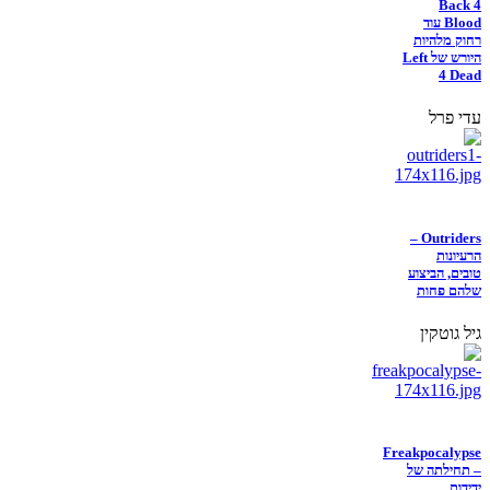
Back 4
Blood עוד
רחוק מלהיות
היורש של Left
4 Dead
עדי פרל
Outriders –
הרעיונות
טובים, הביצוע
שלהם פחות
גיל גוטקין
Freakpocalypse
– תחילתה של
ידידות