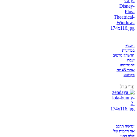
דיסני+
במדיניות
חדשה? סרטים
יעברו
לסטרימינג
אחרי 45 יום
בקולנוע
עדי פרל
זנדאיה תדבב
את הדמות של
לולה באני