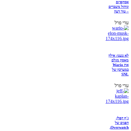
אסקפיזם
וניהול משברים
– טור דעה
עדי פרל
לא נגענו: אילון
מאסק מגלם
את Wario
במערכון של
SNL
עדי פרל
ג'ף קפלן,
הפנים של
Overwatch,