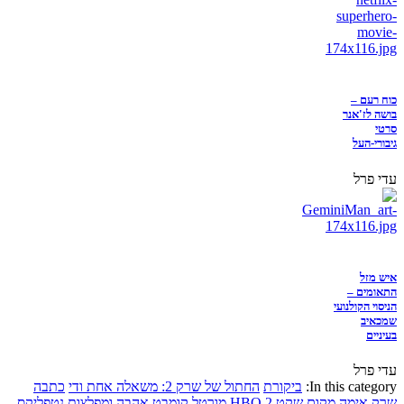
כוח רעם –
בושה לז'אנר
סרטי
גיבורי-העל
עדי פרל
איש מזל
התאומים –
הניסוי הקולנועי
שמכאיב
בעיניים
עדי פרל
In this category:
ביקורת
החתול של שרק 2: משאלה אחת ודי
כתבה
שרק
אימה
מקום שקט 2
HBO
מורטל קומבט
אהבה ומפלצות
נטפליקס