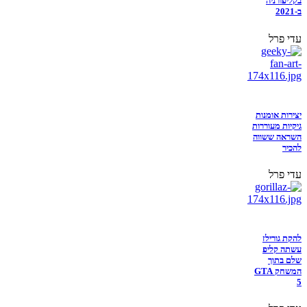
בקליפורניה
ב-2021
עדי פרל
יצירות אומנות
גיקיות מעוררות
השראה ששווה
להכיר
עדי פרל
להקת גורילז
עשתה קליפ
שלם בתוך
המשחק GTA
5