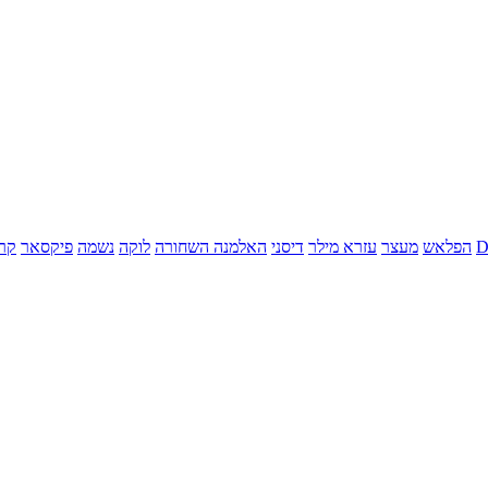
הפלאש
מעצר
עזרא מילר
דיסני
האלמנה השחורה
לוקה
נשמה
פיקסאר
קר