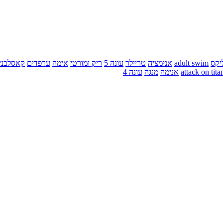
יקס
adult swim
אנימציה
טריילר
עונה 5
ריק ומורטי
אימה
ערפדים
קאסלבני
attack on tita
אנימה
מנגה
עונה 4