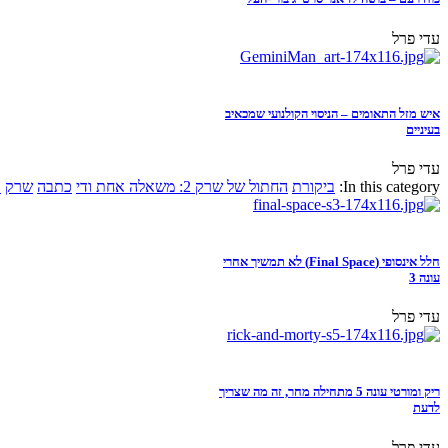
עדי פרל
איש מזל התאומים – הניסוי הקולנועי שמכאיב
בעיניים
עדי פרל
In this category:
ביקורת
החתול של שרק 2: משאלה אחת ודי
כתבה
שרק
א
חלל אינסופי (Final Space) לא תמשיך אחרי
עונה 3
עדי פרל
ריק ומורטי עונה 5 מתחילה מחר, זה מה שצריך
לדעת
עדי פרל