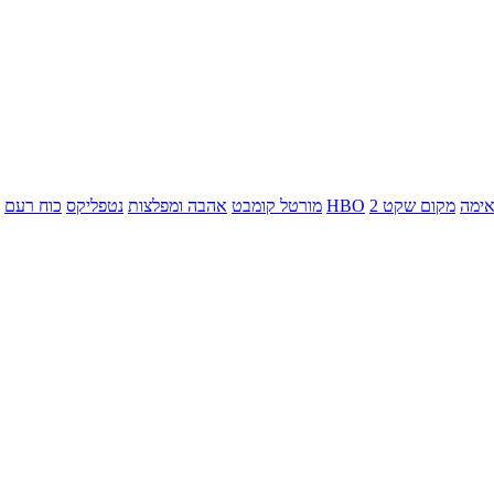
ימה
מקום שקט 2
HBO
מורטל קומבט
אהבה ומפלצות
נטפליקס
כוח רעם