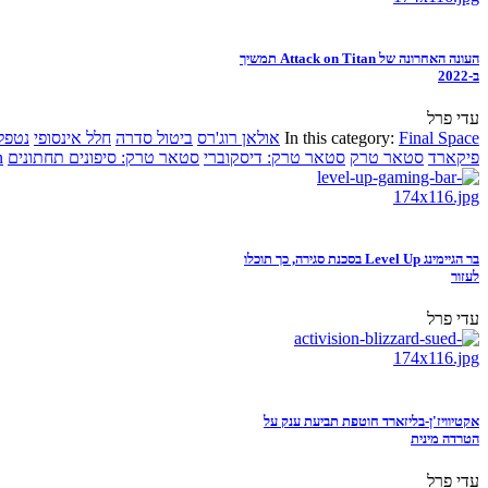
העונה האחרונה של Attack on Titan תמשיך
ב-2022
עדי פרל
Final Space
In this category:
אולאן רוג'רס
ביטול סדרה
חלל אינסופי
נטפל
פיקארד
סטאר טרק
סטאר טרק: דיסקוברי
סטאר טרק: סיפונים תחתונים
n
בר הגיימינג Level Up בסכנת סגירה, כך תוכלו
לעזור
עדי פרל
אקטיוויז'ן-בליזארד חוטפת תביעת ענק על
הטרדה מינית
עדי פרל