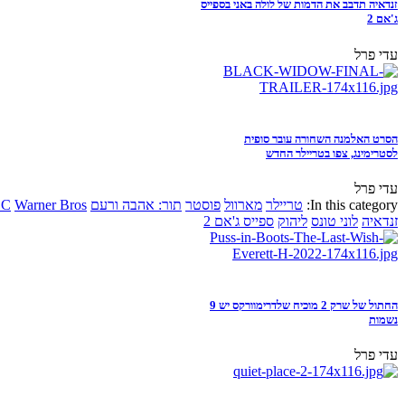
זנדאיה תדבב את הדמות של לולה באני בספייס
ג'אם 2
עדי פרל
הסרט האלמנה השחורה עובר סופית
לסטרימינג, צפו בטריילר החדש
עדי פרל
In this category:
טריילר
מארוול
פוסטר
תור: אהבה ורעם
Warner Bros
DC
זנדאיה
לוני טונס
ליהוק
ספייס ג'אם 2
החתול של שרק 2 מוכיח שלדרימוורקס יש 9
נשמות
עדי פרל