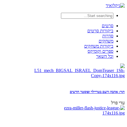
סרטים
ביקורות סרטים
סדרות
משחקים
ביקורות משחקים
ספרים וקומיקס
וכל השאר
תור: אהבה ורעם בטריילר ופוסטר חדשים
עדי פרל