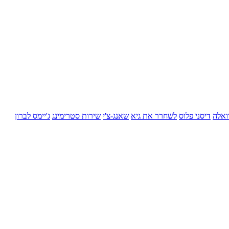
ואלה
דיסני פלוס
לשחרר את גיא
שאנג-צ'י
שירות סטרימינג
ג'יימס לברון