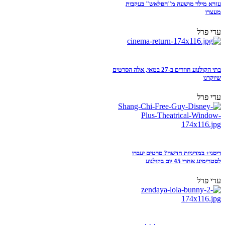
עזרא מילר מושעה מ"הפלאש" בעקבות
מעצרו
עדי פרל
בתי הקולנוע חוזרים ב-27 במאי, אלה הסרטים
שיוקרנו
עדי פרל
דיסני+ במדיניות חדשה? סרטים יעברו
לסטרימינג אחרי 45 יום בקולנוע
עדי פרל