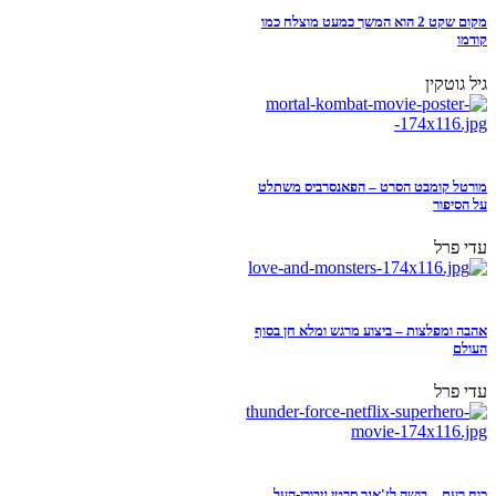
מקום שקט 2 הוא המשך כמעט מוצלח כמו
קודמו
גיל גוטקין
מורטל קומבט הסרט – הפאנסרביס משתלט
על הסיפור
עדי פרל
אהבה ומפלצות – ביצוע מרגש ומלא חן בסוף
העולם
עדי פרל
כוח רעם – בושה לז'אנר סרטי גיבורי-העל