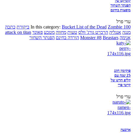
קומיקס של
הפנתר השחור
מופצות בחינם
עדי פרל
Zombie 100
Bucket List of the Dead
In this category:
ביקורת
כתבה
מנגה
אנגליה
הרברט גורג' וולס
טעות
מחווה
מטבע
פאונד
attack on titan
אנימה
Beastars
Monster #8
הורדה בחינם
הפנתר השחור
פוקימון חוגג
25 שנה עם
קליפ חדש של
קייטי פרי
עדי פרל
ארבעה