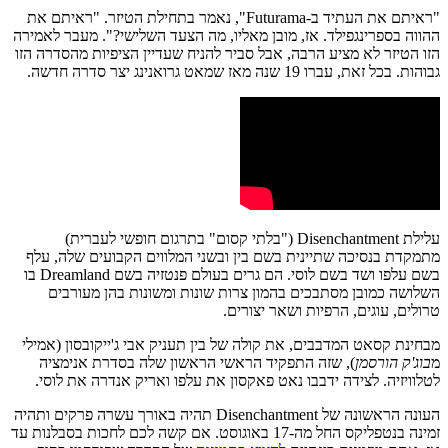
"ראיתם את העתיד ב-Futurama", נאמר בתחילת הטיזר. "ראיתם את
ההווה בספרינגפילד. אז, מובן מאליו, מה הצעד השלישי?". מעבר לאמירה
הזו הטיזר לא מציע הרבה, אבל סביר להניח שעדיין הציפיות מהסדרה הזו
גבוהות. בכל זאת, עברו 19 שנה מאז שמאט גרואנינג יצר סדרה חדשה.
עלילת Disenchantment ("בלתי קסום" בתרגום חופשי לעברית)
מתמקדת בנסיכה שתיינית בשם בין ובשני המלווים הקבועים שלה, עלף
בשם עלפו ושד בשם לוסי. הם גרים בעולם פנטזיה בשם Dreamland בו
השלושה כמובן מסתבכים בהמון צרות שונות ומשונות בהן מעורבים
טרולים, עוגים, הרפיות ושאר יצורים.
מבחינת קסאט המדבבים, את קולה של בין תעניק אבי ג'ייקובסון (אמילי
מ
בוג'ק הורסמן
), שזה התפקיד הראשי הראשון שלה בסדרת אנימציה
לטלוויזיה. לצידה ידבבו נאט פאקסון את עלפו ואריק אנדרה את לוסי.
העונה הראשונה של Disenchantment תהיה באורך עשרה פרקים ותהיה
זמינה בנטפליקס החל מה-17 באוגוסט. אם קשה לכם לחכות בסבלנות עד