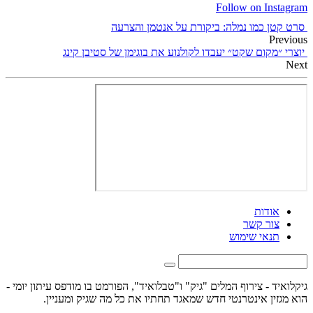
Follow on Instagram
סרט קטן כמו נמלה: ביקורת על אנטמן והצרעה
Previous
יוצרי ״מקום שקט״ יעבדו לקולנוע את בוגימן של סטיבן קינג
Next
אודות
צור קשר
תנאי שימוש
גיקלואיד - צירוף המלים "גיק" ו"טבלואיד", הפורמט בו מודפס עיתון יומי -
הוא מגזין אינטרנטי חדש שמאגד תחתיו את כל מה שגיק ומעניין.