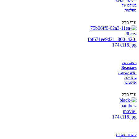
– סיפור קפקאי
בעולם של
מפלצות
עדי פרל
המנגה של
Beastars
תגיע לסיומה
בתחילת
אוקטובר
עדי פרל
לזכרו: חוברות