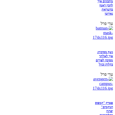
מתכונים איך
להכין ראמן
בהשראת
נארוטו
עדי פרל
נשף מסיכות:
איך לאלתר
מסיכה לפורים
בקלות ובזול
עדי פרל
פארק "קמפוס
הנוקמים"
יפתח