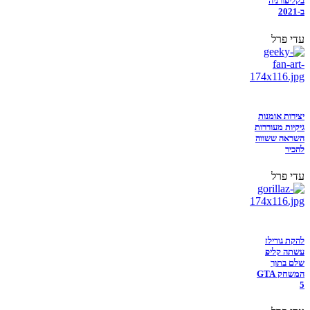
בקליפורניה
ב-2021
עדי פרל
יצירות אומנות
גיקיות מעוררות
השראה ששווה
להכיר
עדי פרל
להקת גורילז
עשתה קליפ
שלם בתוך
המשחק GTA
5