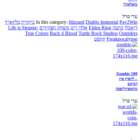
מופלאה?
עדי פרל
Pay2Win
Diablo Immortal
blizzard
In this category:
ביקורת
בליזארד
דיאבלו
כתבה
Elden Ring
אלדן רינג
משחק תפקידים
Life is Strange:
True Colors
Back 4 Blood
Turtle Rock Studios
Outriders
Freakpocalypse
קווסט
Zombie 100
– להפיק את
המיטב
מהאפוקליפסה
עדי פרל