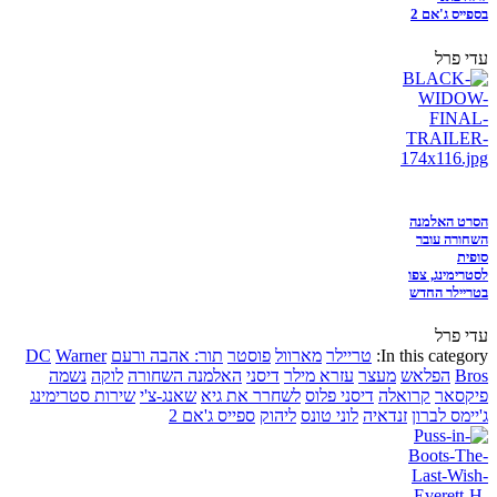
בספייס ג'אם 2
עדי פרל
הסרט האלמנה
השחורה עובר
סופית
לסטרימינג, צפו
בטריילר החדש
עדי פרל
In this category:
טריילר
מארוול
פוסטר
תור: אהבה ורעם
Warner
DC
Bros
הפלאש
מעצר
עזרא מילר
דיסני
האלמנה השחורה
לוקה
נשמה
פיקסאר
קרואלה
דיסני פלוס
לשחרר את גיא
שאנג-צ'י
שירות סטרימינג
ג'יימס לברון
זנדאיה
לוני טונס
ליהוק
ספייס ג'אם 2