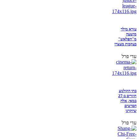
עזרא מילר
מושעה
מ"הפלאש"
בעקבות מעצרו
עדי פרל
בתי הקולנוע
חוזרים ב-27
במאי, אלה
הסרטים
שיוקרנו
עדי פרל