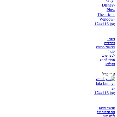
דיסני+
במדיניות
חדשה? סרטים
יעברו
לסטרימינג
אחרי 45 יום
בקולנוע
עדי פרל
זנדאיה תדבב
את הדמות של
לולה באני