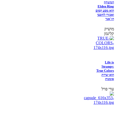
המשחק
Elden Ring
הוא מסע קסום
ואכזרי לחובבי
הז'אנר
מושיק
קלינמן
Life is
Strange:
True Colors
הוא יצירת
אומנות
עדי פרל