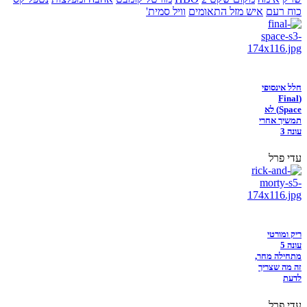
כוח רעם
איש מזל התאומים
וויל סמית'
חלל אינסופי
(Final
Space) לא
תמשיך אחרי
עונה 3
עדי פרל
ריק ומורטי
עונה 5
מתחילה מחר,
זה מה שצריך
לדעת
עדי פרל