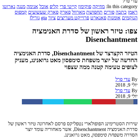
עדי פרל
In this category:
מוזיקה
פוקימון
קייטי פרי
קליפ
אוכל
אנימה
מנגה
נארוטו
ראמן
כתבה
פורים
תחפושת
מארוול
פארק
פארק שעשועים
קמפוס
הנוקמים
אומנות
פאנארט
פרוייקט מעריצים
ציור
gta
גורילז
צפו: טיזר ראשון של סדרת האנימציה
Disenchantment
הטיזר הקצרצר של Disenchantment, סדרת האנימציה
החדשה של יוצר משפחת סימפסון מאט גרואנינג, מעניק
לצופים טעימה קטנה ממה שצפוי
By
עדי פרל
יולי 9, 2018
By
עדי פרל
יולי 9, 2018
Facebook
Twitter
WhatsApp
Pinterest
Email
שירות הסטרימינג הפופולארי נטפליקס פרסם לאחרונה טיזר ראשון של
סדרת האנימציה Disenchantment, אשר מאחוריה עומד יוצר
הסדרה
משפחת סימפסון
, מאט גרואנינג.