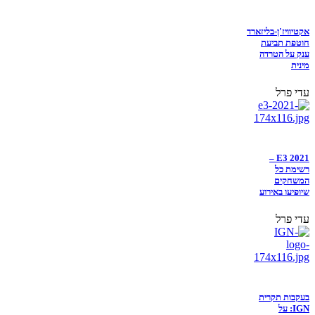
אקטיוויז'ן-בליזארד
חוטפת תביעת
ענק על הטרדה
מינית
עדי פרל
E3 2021 –
רשימת כל
המשחקים
שיופיעו באירוע
עדי פרל
בעקבות תקרית
IGN: על