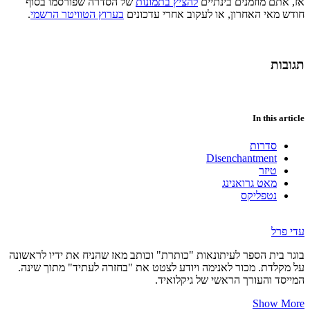
אז, אתם מוזמנים בינתיים
להציץ בתמונות
של הסדרה שפורסמו בסוף
חודש מאי האחרון, או לעקוב אחרי עדכונים
בערוץ הטוויטר הרשמי
.
תגובות
In this article
סדרות
Disenchantment
טיזר
מאט גרואנינג
נטפליקס
עדי פרל
בוגר בית הספר לעיתונאות "כותרת" וכותב מאז שהניח את ידיו לראשונה
על מקלדת. מכור לאנימה ויודע לצטט את "בחזרה לעתיד" מתוך שינה.
המייסד והעורך הראשי של גיקלואיד.
Show More