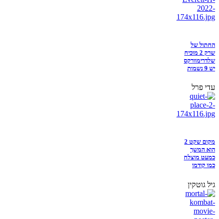
החתול של
שרק 2 מוכיח
שלדרימוורקס
יש 9 נשמות
עדי פרל
מקום שקט 2
הוא המשך
כמעט מוצלח
כמו קודמו
גיל גוטקין