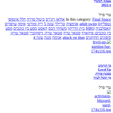
Titan תמשיך
ב-2022
עדי פרל
Final Space
In this category:
אולאן רוג'רס
ביטול סדרה
חלל אינסופי
נטפליקס
adult swim
אנימציה
טריילר
עונה 5
ריק ומורטי
אימה
ערפדים
קאסלבניה
HBO
בית הדרקון
משחקי הכס
קאסט
מסע בין כוכבים
מסע
בין כוכבים: פיקארד
סטאר טרק
סטאר טרק: דיסקוברי
סטאר טרק:
סיפונים תחתונים
attack on titan
אנימה
מנגה
עונה 4
בר הגיימינג
Level Up
בסכנת סגירה,
כך תוכלו לעזור
עדי פרל