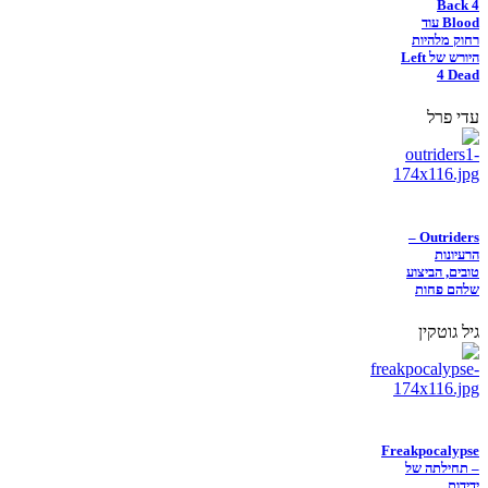
Back 4
Blood עוד
רחוק מלהיות
היורש של Left
4 Dead
עדי פרל
Outriders –
הרעיונות
טובים, הביצוע
שלהם פחות
גיל גוטקין
Freakpocalypse
– תחילתה של
ידידות