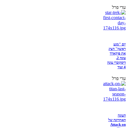
עדי פרל
יום "מגע
ראשון" הציג
את פיקארד
עונה 2,
דיסקוברי עונה
4 ועוד
עדי פרל
העונה
האחרונה של
Attack on