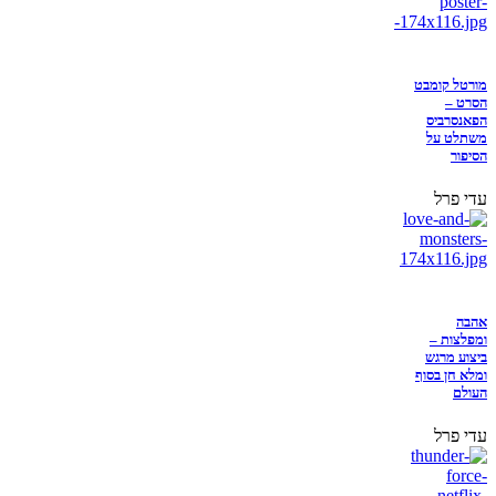
מורטל קומבט
הסרט –
הפאנסרביס
משתלט על
הסיפור
עדי פרל
אהבה
ומפלצות –
ביצוע מרגש
ומלא חן בסוף
העולם
עדי פרל