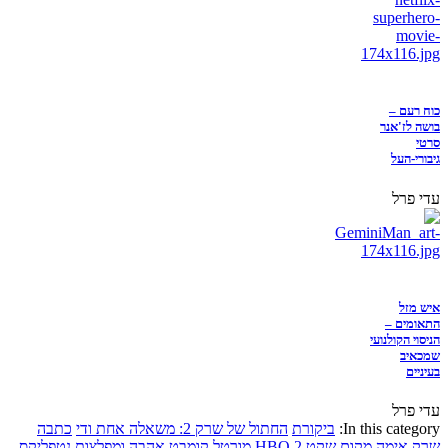
כוח רעם –
בושה לז'אנר
סרטי
גיבורי-העל
עדי פרל
איש מזל
התאומים –
הניסוי הקולנועי
שמכאיב
בעיניים
עדי פרל
In this category:
ביקורת
החתול של שרק 2: משאלה אחת ודי
כתבה
שרק
אימה
מקום שקט 2
HBO
מורטל קומבט
אהבה ומפלצות
נטפליקס