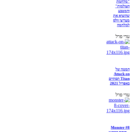
"מלחמת
העולמות"
והמטבע
שהוציא את
מעריצי וולס
למלחמה
עדי פרל
המנגה של
Attack on
Titan תסתיים
באפריל 2021
עדי פרל
Monster #8