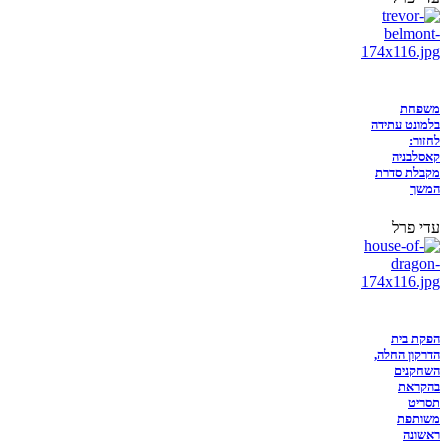
משפחת
בלמונט עתידה
לחזור:
קאסלבניה
מקבלת סדרת
המשך
עדי פרל
הפקת בית
הדרקון החלה,
השחקנים
בהקראת
תסריט
משותפת
ראשונה