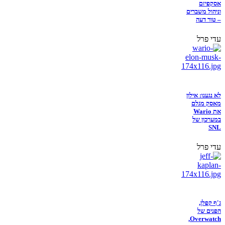
אסקפיזם
וניהול משברים
– טור דעה
עדי פרל
לא נגענו: אילון
מאסק מגלם
את Wario
במערכון של
SNL
עדי פרל
ג'ף קפלן,
הפנים של
Overwatch,