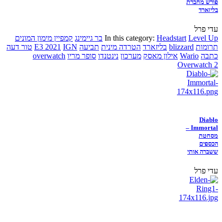
פורש מחברת
בליזארד
עדי פרל
Level Up
Headstart
In this category:
בר גיימינג
קמפיין מימון המונים
תרומות
blizzard
בליזארד
הטרדה מינית
תביעה
IGN
E3 2021
טור דעה
כתבה
Wario
אילון מאסק
מערכון
נינטנדו
סופר מריו
overwatch
Overwatch 2
Diablo
Immortal –
מסחטת
הכספים
ששברה אותי
עדי פרל