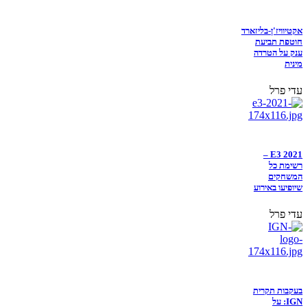
אקטיוויז'ן-בליזארד
חוטפת תביעת
ענק על הטרדה
מינית
עדי פרל
E3 2021 –
רשימת כל
המשחקים
שיופיעו באירוע
עדי פרל
בעקבות תקרית
IGN: על