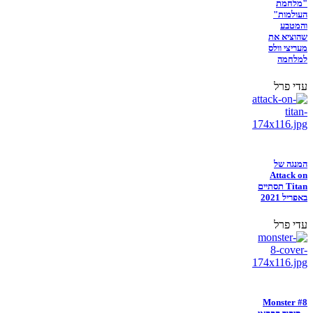
"מלחמת
העולמות"
והמטבע
שהוציא את
מעריצי וולס
למלחמה
עדי פרל
המנגה של
Attack on
Titan תסתיים
באפריל 2021
עדי פרל
Monster #8