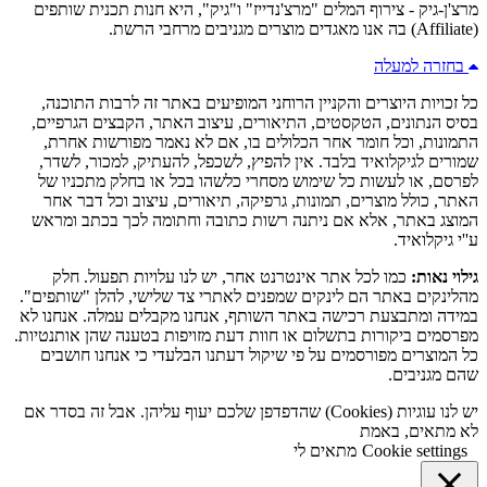
מרצ'ן-גיק - צירוף המלים "מרצ'נדייז" ו"גיק", היא חנות תכנית שותפים
(Affiliate) בה אנו מאגדים מוצרים מגניבים מרחבי הרשת.
בחזרה למעלה
כל זכויות היוצרים והקניין הרוחני המופיעים באתר זה לרבות התוכנה,
בסיס הנתונים, הטקסטים, התיאורים, עיצוב האתר, הקבצים הגרפיים,
התמונות, וכל חומר אחר הכלולים בו, אם לא נאמר מפורשות אחרת,
שמורים לגיקלואיד בלבד. אין להפיץ, לשכפל, להעתיק, למכור, לשדר,
לפרסם, או לעשות כל שימוש מסחרי כלשהו בכל או בחלק מתכניו של
האתר, כולל מוצרים, תמונות, גרפיקה, תיאורים, עיצוב וכל דבר אחר
המוצג באתר, אלא אם ניתנה רשות כתובה וחתומה לכך בכתב ומראש
ע''י גיקלואיד.
גילוי נאות:
כמו לכל אתר אינטרנט אחר, יש לנו עלויות תפעול. חלק
מהלינקים באתר הם לינקים שמפנים לאתרי צד שלישי, להלן "שותפים".
במידה ומתבצעת רכישה באתר השותף, אנחנו מקבלים עמלה. אנחנו לא
מפרסמים ביקורות בתשלום או חוות דעת מזויפות בטענה שהן אותנטיות.
כל המוצרים מפורסמים על פי שיקול דעתנו הבלעדי כי אנחנו חושבים
שהם מגניבים.
יש לנו עוגיות (Cookies) שהדפדפן שלכם יעוף עליהן. אבל זה בסדר אם
לא מתאים, באמת
Cookie settings
מתאים לי