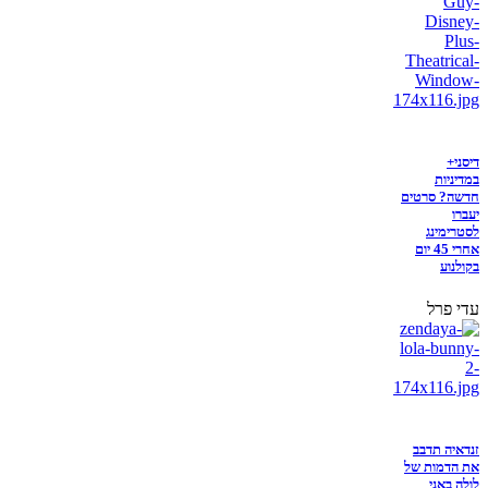
דיסני+
במדיניות
חדשה? סרטים
יעברו
לסטרימינג
אחרי 45 יום
בקולנוע
עדי פרל
זנדאיה תדבב
את הדמות של
לולה באני