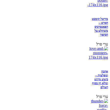
מורטל קומבט
הסרט –
הפאנסרביס
משתלט על
הסיפור
עדי פרל
אהבה
ומפלצות –
ביצוע מרגש
ומלא חן בסוף
העולם
עדי פרל