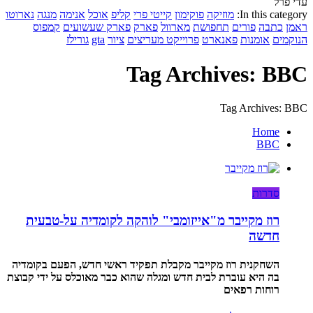
עדי פרל
In this category:
מוזיקה
פוקימון
קייטי פרי
קליפ
אוכל
אנימה
מנגה
נארוטו
ראמן
כתבה
פורים
תחפושת
מארוול
פארק
פארק שעשועים
קמפוס
הנוקמים
אומנות
פאנארט
פרוייקט מעריצים
ציור
gta
גורילז
Tag Archives: BBC
Tag Archives: BBC
Home
BBC
סדרות
רוז מקייבר מ"אייזומבי" לוהקה לקומדיה על-טבעית
חדשה
השחקנית רוז מקייבר מקבלת תפקיד ראשי חדש, הפעם בקומדיה
בה היא עוברת לבית חדש ומגלה שהוא כבר מאוכלס על ידי קבוצת
רוחות רפאים