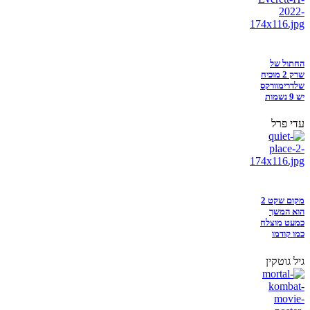
החתול של
שרק 2 מוכיח
שלדרימוורקס
יש 9 נשמות
עדי פרל
מקום שקט 2
הוא המשך
כמעט מוצלח
כמו קודמו
גיל גוטקין