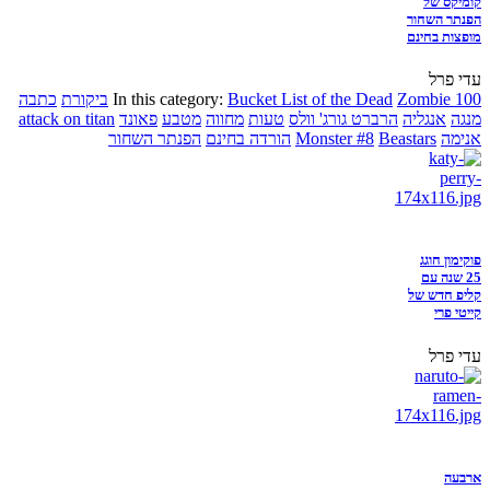
קומיקס של
הפנתר השחור
מופצות בחינם
עדי פרל
Zombie 100
Bucket List of the Dead
In this category:
ביקורת
כתבה
מנגה
אנגליה
הרברט גורג' וולס
טעות
מחווה
מטבע
פאונד
attack on titan
אנימה
Beastars
Monster #8
הורדה בחינם
הפנתר השחור
פוקימון חוגג
25 שנה עם
קליפ חדש של
קייטי פרי
עדי פרל
ארבעה