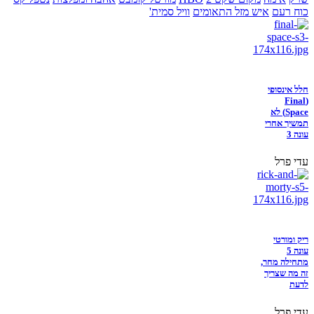
כוח רעם
איש מזל התאומים
וויל סמית'
חלל אינסופי
(Final
Space) לא
תמשיך אחרי
עונה 3
עדי פרל
ריק ומורטי
עונה 5
מתחילה מחר,
זה מה שצריך
לדעת
עדי פרל