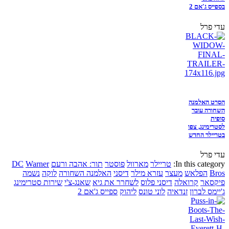
בספייס ג'אם 2
עדי פרל
הסרט האלמנה
השחורה עובר
סופית
לסטרימינג, צפו
בטריילר החדש
עדי פרל
In this category:
טריילר
מארוול
פוסטר
תור: אהבה ורעם
Warner
DC
Bros
הפלאש
מעצר
עזרא מילר
דיסני
האלמנה השחורה
לוקה
נשמה
פיקסאר
קרואלה
דיסני פלוס
לשחרר את גיא
שאנג-צ'י
שירות סטרימינג
ג'יימס לברון
זנדאיה
לוני טונס
ליהוק
ספייס ג'אם 2