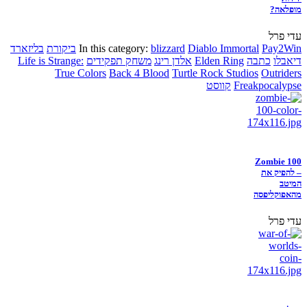
מופלאה?
עדי פרל
Pay2Win
Diablo Immortal
blizzard
In this category:
ביקורת
בליזארד
דיאבלו
כתבה
Elden Ring
אלדן רינג
משחק תפקידים
Life is Strange:
True Colors
Back 4 Blood
Turtle Rock Studios
Outriders
Freakpocalypse
קווסט
Zombie 100
– להפיק את
המיטב
מהאפוקליפסה
עדי פרל