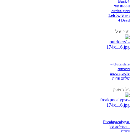
Back 4
Blood עוד
רחוק מלהיות
היורש של Left
4 Dead
עדי פרל
Outriders –
הרעיונות
טובים, הביצוע
שלהם פחות
גיל גוטקין
Freakpocalypse
– תחילתה של
ידידות