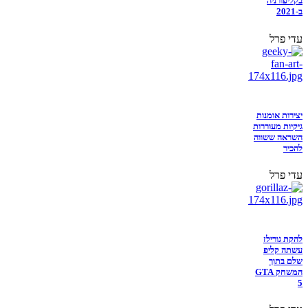
בקליפורניה
ב-2021
עדי פרל
יצירות אומנות
גיקיות מעוררות
השראה ששווה
להכיר
עדי פרל
להקת גורילז
עשתה קליפ
שלם בתוך
המשחק GTA
5