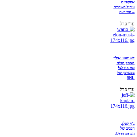
אסקפיזם
וניהול משברים
– טור דעה
עדי פרל
לא נגענו: אילון
מאסק מגלם
את Wario
במערכון של
SNL
עדי פרל
ג'ף קפלן,
הפנים של
Overwatch,