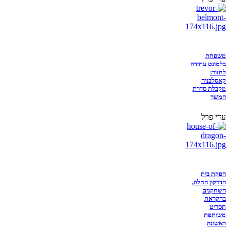
משפחת
בלמונט עתידה
לחזור:
קאסלבניה
מקבלת סדרת
המשך
עדי פרל
הפקת בית
הדרקון החלה,
השחקנים
בהקראת
תסריט
משותפת
ראשונה