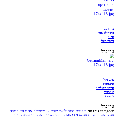
כוח רעם –
בושה לז'אנר
סרטי
גיבורי-העל
עדי פרל
איש מזל
התאומים –
הניסוי הקולנועי
שמכאיב
בעיניים
עדי פרל
In this category:
ביקורת
החתול של שרק 2: משאלה אחת ודי
כתבה
שרק
אימה
מקום שקט 2
HBO
מורטל קומבט
אהבה ומפלצות
נטפליקס