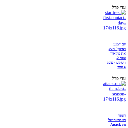
עדי פרל
יום "מגע
ראשון" הציג
את פיקארד
עונה 2,
דיסקוברי עונה
4 ועוד
עדי פרל
העונה
האחרונה של
Attack on