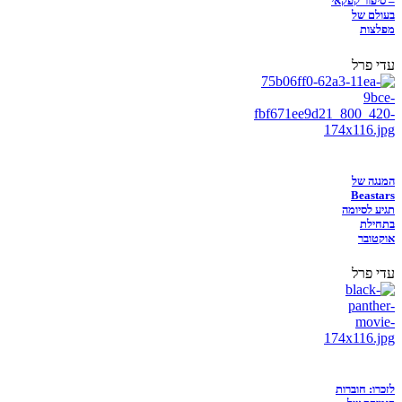
– סיפור קפקאי
בעולם של
מפלצות
עדי פרל
המנגה של
Beastars
תגיע לסיומה
בתחילת
אוקטובר
עדי פרל
לזכרו: חוברות