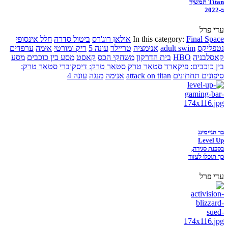
Titan תמשיך
ב-2022
עדי פרל
Final Space
In this category:
אולאן רוג'רס
ביטול סדרה
חלל אינסופי
נטפליקס
adult swim
אנימציה
טריילר
עונה 5
ריק ומורטי
אימה
ערפדים
קאסלבניה
HBO
בית הדרקון
משחקי הכס
קאסט
מסע בין כוכבים
מסע
בין כוכבים: פיקארד
סטאר טרק
סטאר טרק: דיסקוברי
סטאר טרק:
סיפונים תחתונים
attack on titan
אנימה
מנגה
עונה 4
בר הגיימינג
Level Up
בסכנת סגירה,
כך תוכלו לעזור
עדי פרל