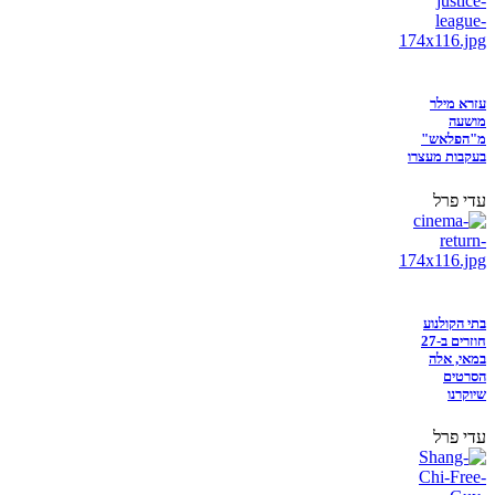
עזרא מילר
מושעה
מ"הפלאש"
בעקבות מעצרו
עדי פרל
בתי הקולנוע
חוזרים ב-27
במאי, אלה
הסרטים
שיוקרנו
עדי פרל