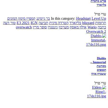
פורש מחברת
בליזארד
עדי פרל
Level Up
Headstart
In this category:
בר גיימינג
קמפיין מימון המונים
תרומות
blizzard
בליזארד
הטרדה מינית
תביעה
IGN
E3 2021
טור דעה
כתבה
Wario
אילון מאסק
מערכון
נינטנדו
סופר מריו
overwatch
Overwatch 2
Diablo
Immortal –
מסחטת
הכספים
ששברה אותי
עדי פרל