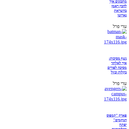
מתכונים איך
להכין ראמן
בהשראת
נארוטו
עדי פרל
נשף מסיכות:
איך לאלתר
מסיכה לפורים
בקלות ובזול
עדי פרל
פארק "קמפוס
הנוקמים"
יפתח