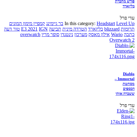
פורש מחברת
בליזארד
עדי פרל
Level Up
Headstart
In this category:
בר גיימינג
קמפיין מימון המונים
תרומות
blizzard
בליזארד
הטרדה מינית
תביעה
IGN
E3 2021
טור דעה
כתבה
Wario
אילון מאסק
מערכון
נינטנדו
סופר מריו
overwatch
Overwatch 2
Diablo
Immortal –
מסחטת
הכספים
ששברה אותי
עדי פרל