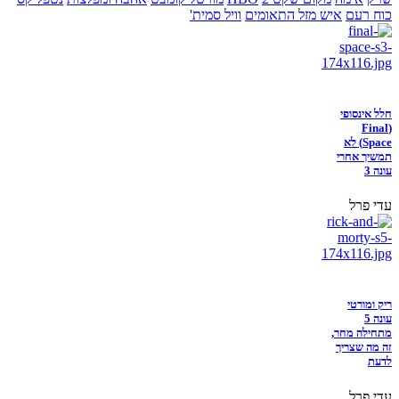
כוח רעם
איש מזל התאומים
וויל סמית'
חלל אינסופי
(Final
Space) לא
תמשיך אחרי
עונה 3
עדי פרל
ריק ומורטי
עונה 5
מתחילה מחר,
זה מה שצריך
לדעת
עדי פרל