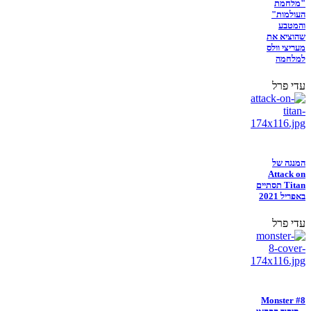
"מלחמת
העולמות"
והמטבע
שהוציא את
מעריצי וולס
למלחמה
עדי פרל
המנגה של
Attack on
Titan תסתיים
באפריל 2021
עדי פרל
Monster #8