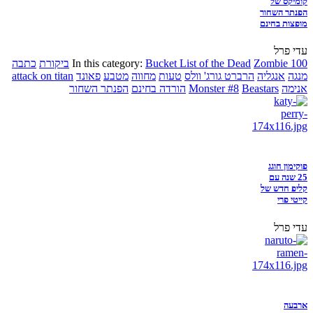
קומיקס של
הפנתר השחור
מופצות בחינם
עדי פרל
Zombie 100
Bucket List of the Dead
In this category:
ביקורת
כתבה
מנגה
אנגליה
הרברט גורג' וולס
טעות
מחווה
מטבע
פאונד
attack on titan
אנימה
Beastars
Monster #8
הורדה בחינם
הפנתר השחור
פוקימון חוגג
25 שנה עם
קליפ חדש של
קייטי פרי
עדי פרל
ארבעה