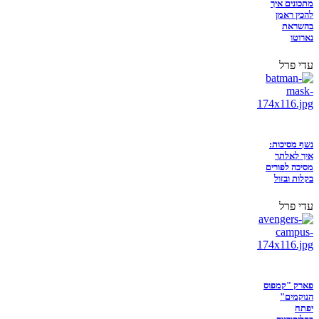
מתכונים איך
להכין ראמן
בהשראת
נארוטו
עדי פרל
נשף מסיכות:
איך לאלתר
מסיכה לפורים
בקלות ובזול
עדי פרל
פארק "קמפוס
הנוקמים"
יפתח