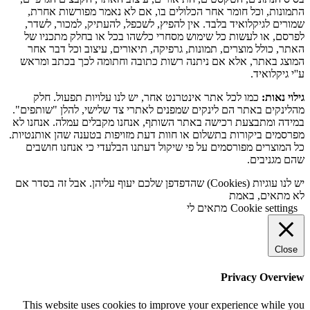
התמונות, וכל חומר אחר הכלולים בו, אם לא נאמר מפורשות אחרת,
שמורים לגיקלואיד בלבד. אין להפיץ, לשכפל, להעתיק, למכור, לשדר,
לפרסם, או לעשות כל שימוש מסחרי כלשהו בכל או בחלק מתכניו של
האתר, כולל מוצרים, תמונות, גרפיקה, תיאורים, עיצוב וכל דבר אחר
המוצג באתר, אלא אם ניתנה רשות כתובה וחתומה לכך בכתב ומראש
ע''י גיקלואיד.
גילוי נאות:
כמו לכל אתר אינטרנט אחר, יש לנו עלויות תפעול. חלק
מהלינקים באתר הם לינקים שמפנים לאתרי צד שלישי, להלן "שותפים".
במידה ומתבצעת רכישה באתר השותף, אנחנו מקבלים עמלה. אנחנו לא
מפרסמים ביקורות בתשלום או חוות דעת מזויפות בטענה שהן אותנטיות.
כל המוצרים מפורסמים על פי שיקול דעתנו הבלעדי כי אנחנו חושבים
שהם מגניבים.
יש לנו עוגיות (Cookies) שהדפדפן שלכם יעוף עליהן. אבל זה בסדר אם
לא מתאים, באמת
Cookie settings
מתאים לי
Close
Privacy Overview
This website uses cookies to improve your experience while you