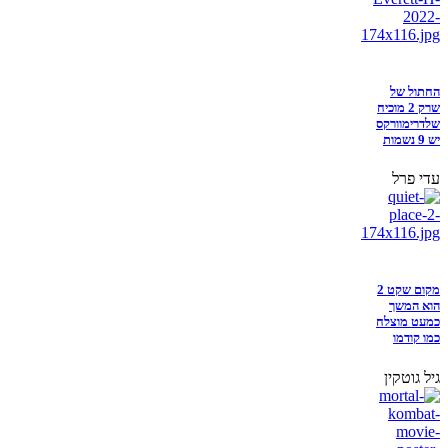
החתול של
שרק 2 מוכיח
שלדרימוורקס
יש 9 נשמות
עדי פרל
מקום שקט 2
הוא המשך
כמעט מוצלח
כמו קודמו
גיל גוטקין