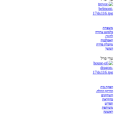
משפחת
בלמונט עתידה
לחזור:
קאסלבניה
מקבלת סדרת
המשך
עדי פרל
הפקת בית
הדרקון החלה,
השחקנים
בהקראת
תסריט
משותפת
ראשונה