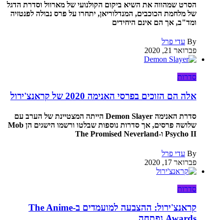
הסרט שמהווה את השיא ביקום הקולנועי של מארוול וסדרת הדגל
של מלחמת הכוכבים, המנדלוריאן, יתחרו על פרס נבולה לפנטזיה
ומד"ב, אך הם אינם היחידים
By
עדי פרל
פברואר 21, 2020
סדרות
אלה הם הזוכים בפרסי האנימה 2020 של קראנצ'ירול
סדרת האנימה Demon Slayer הייתה המצטיינת של הערב עם
שלושה פרסים, אך סדרות נוספות שבלטו ורשמו הישגים הן Mob
Psycho II ו-The Promised Neverland
By
עדי פרל
פברואר 17, 2020
סדרות
קראנצ'ירול: ההצבעה למועמדים ב-The Anime
Awards נפתחה