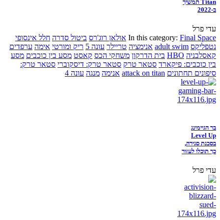
Titan תמשיך
ב-2022
עדי פרל
Final Space
In this category:
אולאן רוג'רס
ביטול סדרה
חלל אינסופי
נטפליקס
adult swim
אנימציה
טריילר
עונה 5
ריק ומורטי
אימה
ערפדים
קאסלבניה
HBO
בית הדרקון
משחקי הכס
קאסט
מסע בין כוכבים
מסע
בין כוכבים: פיקארד
סטאר טרק
סטאר טרק: דיסקוברי
סטאר טרק:
סיפונים תחתונים
attack on titan
אנימה
מנגה
עונה 4
בר הגיימינג
Level Up
בסכנת סגירה,
כך תוכלו לעזור
עדי פרל