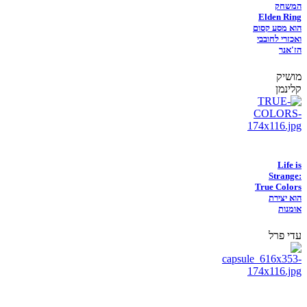
המשחק
Elden Ring
הוא מסע קסום
ואכזרי לחובבי
הז'אנר
מושיק
קלינמן
Life is
Strange:
True Colors
הוא יצירת
אומנות
עדי פרל