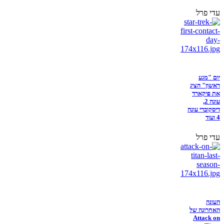
עדי פרל
יום "מגע
ראשון" הציג
את פיקארד
עונה 2,
דיסקוברי עונה
4 ועוד
עדי פרל
העונה
האחרונה של
Attack on