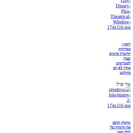
דיסני+
במדיניות
חדשה? סרטים
יעברו
לסטרימינג
אחרי 45 יום
בקולנוע
עדי פרל
זנדאיה תדבב
את הדמות של
לולה באני