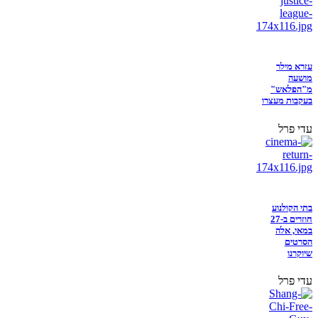
עזרא מילר
מושעה
מ"הפלאש"
בעקבות מעצרו
עדי פרל
בתי הקולנוע
חוזרים ב-27
במאי, אלה
הסרטים
שיוקרנו
עדי פרל