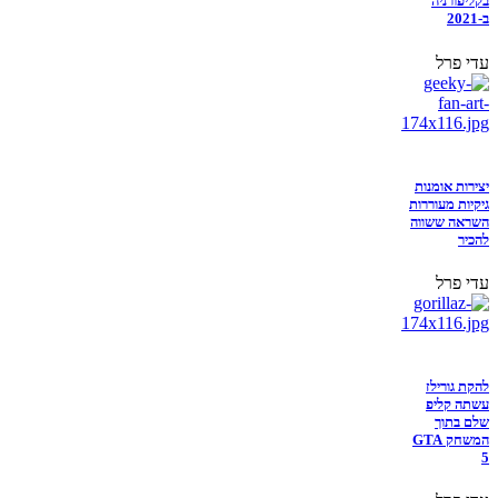
בקליפורניה
ב-2021
עדי פרל
יצירות אומנות
גיקיות מעוררות
השראה ששווה
להכיר
עדי פרל
להקת גורילז
עשתה קליפ
שלם בתוך
המשחק GTA
5