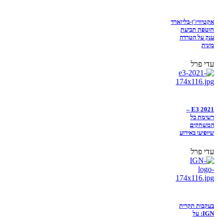
אקטיוויז'ן-בליזארד
חוטפת תביעת
ענק על הטרדה
מינית
עדי פרל
E3 2021 –
רשימת כל
המשחקים
שיופיעו באירוע
עדי פרל
בעקבות תקרית
IGN: על