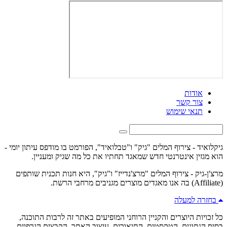
אודות
צור קשר
תנאי שימוש
גיקלואיד - צירוף המלים "גיק" ו"טבלואיד", הפורמט בו מודפס עיתון יומי -
הוא מגזין אינטרנטי חדש שמאגד תחתיו את כל מה שגיק ומעניין.
מרצ'ן-גיק - צירוף המלים "מרצ'נדייז" ו"גיק", היא חנות תכנית שותפים
(Affiliate) בה אנו מאגדים מוצרים מגניבים מרחבי הרשת.
בחזרה למעלה
כל זכויות היוצרים והקניין הרוחני המופיעים באתר זה לרבות התוכנה,
בסיס הנתונים, הטקסטים, התיאורים, עיצוב האתר, הקבצים הגרפיים,