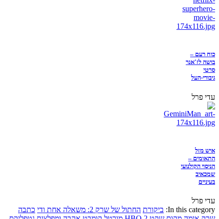
כוח רעם –
בושה לז'אנר
סרטי
גיבורי-העל
עדי פרל
איש מזל
התאומים –
הניסוי הקולנועי
שמכאיב
בעיניים
עדי פרל
In this category:
ביקורת
החתול של שרק 2: משאלה אחת ודי
כתבה
שרק
אימה
מקום שקט 2
HBO
מורטל קומבט
אהבה ומפלצות
נטפליקס