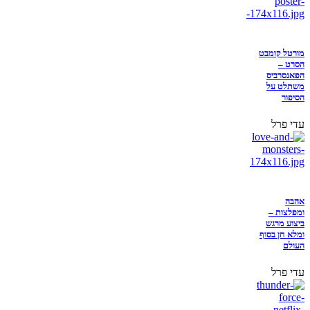
מורטל קומבט
הסרט –
הפאנסרביס
משתלט על
הסיפור
עדי פרל
אהבה
ומפלצות –
ביצוע מרגש
ומלא חן בסוף
העולם
עדי פרל