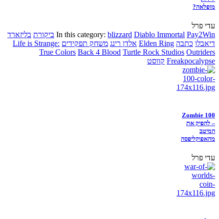
מופלאה?
עדי פרל
Pay2Win
Diablo Immortal
blizzard
In this category:
ביקורת
בליזארד
דיאבלו
כתבה
Elden Ring
אלדן רינג
משחק תפקידים
Life is Strange:
True Colors
Back 4 Blood
Turtle Rock Studios
Outriders
Freakpocalypse
קווסט
Zombie 100
– להפיק את
המיטב
מהאפוקליפסה
עדי פרל