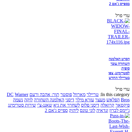
בספייס ג'אם 2
עדי פרל
הסרט האלמנה
השחורה עובר
סופית
לסטרימינג, צפו
בטריילר החדש
עדי פרל
In this category:
טריילר
מארוול
פוסטר
תור: אהבה ורעם
Warner
DC
Bros
הפלאש
מעצר
עזרא מילר
דיסני
האלמנה השחורה
לוקה
נשמה
פיקסאר
קרואלה
דיסני פלוס
לשחרר את גיא
שאנג-צ'י
שירות סטרימינג
ג'יימס לברון
זנדאיה
לוני טונס
ליהוק
ספייס ג'אם 2