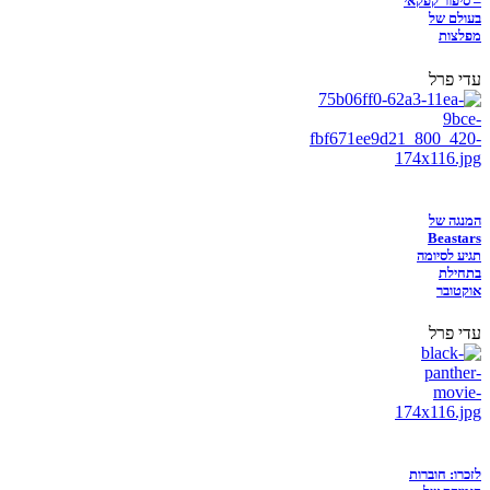
– סיפור קפקאי
בעולם של
מפלצות
עדי פרל
המנגה של
Beastars
תגיע לסיומה
בתחילת
אוקטובר
עדי פרל
לזכרו: חוברות