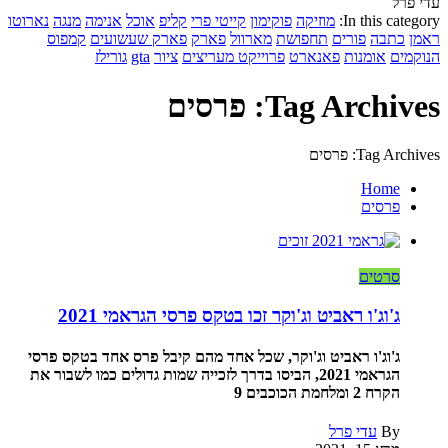
עדי פרל
In this category:
מוזיקה
פוקימון
קייטי פרי
קליפ
אוכל
אנימה
מנגה
נארוטו
ראמן
כתבה
פורים
תחפושת
מארוול
פארק
פארק שעשועים
קמפוס
הנוקמים
אומנות
פאנארט
פרוייקט מעריצים
ציור
gta
גורילז
Tag Archives: פרסים
Tag Archives: פרסים
Home
פרסים
סרטים
ג'וג'ו ראביט וג'וקר זכו בטקס פרסי הגראמי 2021
ג'וג'ו ראביט וג'וקר, שכל אחד מהם קיבל פרס אחד בטקס פרסי
הגראמי 2021, הביסו בדרך לזכייה שמות גדולים כמו לשבור את
הקרח 2 ומלחמת הכוכבים 9
By
עדי פרל