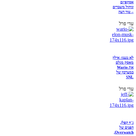
אסקפיזם
וניהול משברים
– טור דעה
עדי פרל
לא נגענו: אילון
מאסק מגלם
את Wario
במערכון של
SNL
עדי פרל
ג'ף קפלן,
הפנים של
Overwatch,