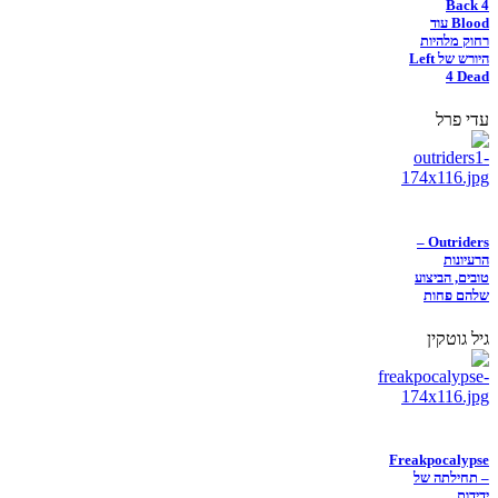
Back 4
Blood עוד
רחוק מלהיות
היורש של Left
4 Dead
עדי פרל
Outriders –
הרעיונות
טובים, הביצוע
שלהם פחות
גיל גוטקין
Freakpocalypse
– תחילתה של
ידידות