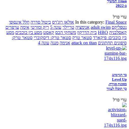
Titan תמשיך
ב-2022
עדי פרל
Final Space
In this category:
אולאן רוג'רס
ביטול סדרה
חלל אינסופי
נטפליקס
adult swim
אנימציה
טריילר
עונה 5
ריק ומורטי
אימה
ערפדים
קאסלבניה
HBO
בית הדרקון
משחקי הכס
קאסט
מסע בין כוכבים
מסע
בין כוכבים: פיקארד
סטאר טרק
סטאר טרק: דיסקוברי
סטאר טרק:
סיפונים תחתונים
attack on titan
אנימה
מנגה
עונה 4
בר הגיימינג
Level Up
בסכנת סגירה,
כך תוכלו לעזור
עדי פרל