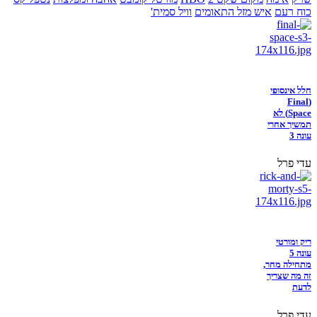
כוח רעם
איש מזל התאומים
וויל סמית'
חלל אינסופי
(Final
Space) לא
תמשיך אחרי
עונה 3
עדי פרל
ריק ומורטי
עונה 5
מתחילה מחר,
זה מה שצריך
לדעת
עדי פרל