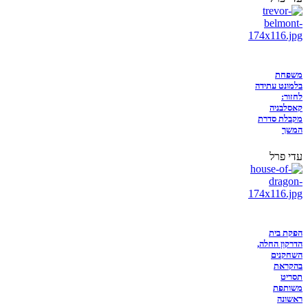
משפחת
בלמונט עתידה
לחזור:
קאסלבניה
מקבלת סדרת
המשך
עדי פרל
הפקת בית
הדרקון החלה,
השחקנים
בהקראת
תסריט
משותפת
ראשונה