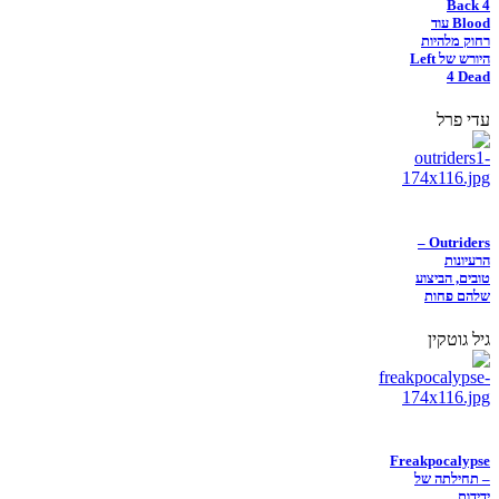
Back 4
Blood עוד
רחוק מלהיות
היורש של Left
4 Dead
עדי פרל
Outriders –
הרעיונות
טובים, הביצוע
שלהם פחות
גיל גוטקין
Freakpocalypse
– תחילתה של
ידידות