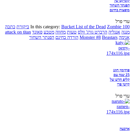
קומיקס של
הפנתר השחור
מופצות בחינם
עדי פרל
Zombie 100
Bucket List of the Dead
In this category:
ביקורת
כתבה
מנגה
אנגליה
הרברט גורג' וולס
טעות
מחווה
מטבע
פאונד
attack on titan
אנימה
Beastars
Monster #8
הורדה בחינם
הפנתר השחור
פוקימון חוגג
25 שנה עם
קליפ חדש של
קייטי פרי
עדי פרל
ארבעה