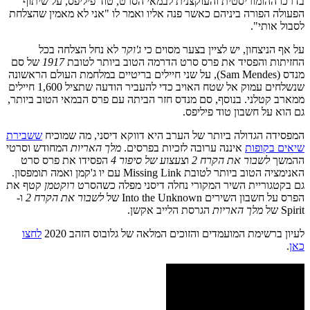
בדרכו ההומוריסטית והעוקצנית לבמאי הסרט, טוד פיליפס, על שיתוף
הפעולה הפורה ביניהם כאשר פנה אליו ואמר לו "אני לא מאמין שהצלחת
לסבול אותי".
על אף הניצחון, יש לציין בצער מסוים כי
ג'וקר
לא נחל הצלחה בכל
החזיתות והפסיד את פרס סרט הדרמה הטוב ביותר לטובת
1917
של סם
מנדס (Sam Mendes), על שני חיילים בריטיים במלחמת העולם הראשונה
שנשלחים עמוק אל שטח האויב כדי להעביר הודעה שתציל 1,600 חיילים
ממארב קטלני. בנוסף, סם מנדס חזר הביתה עם פרס הבמאי הטוב ביותר,
גם הוא על חשבון טוד פיליפס.
המפסידה הגדולה ביותר של הערב היא דווקא דיסני, מה שמוכיח
ששבירת
שיאים בקופות
איננה ערובה לזכיות בפרסים.
מלך האריות
המחודש וסרטי
ההמשך
לשבור את הקרח 2
ו
צעצוע של סיפור 4
הפסידו את פרס סרט
האנימציה הטוב ביותר לטובת Missing Link עם יו ג'קמן ואמה תומפסון.
גם בקטגוריית השיר המקורי נחלה דיסני מפלה כשהסרט
רוקטמן
קטף את
הפרס על חשבון השירים Into the Unknown של
לשבור את הקרח 2
ו-
Spirit של
מלך האריות
הגרסת הלייב אקשן.
לעיון ברשימת המועמדים והזוכים המלאה של גלובוס הזהב 2020
לחצו
כאן
.