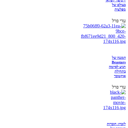
– סיפור קפקאי
בעולם של
מפלצות
עדי פרל
המנגה של
Beastars
תגיע לסיומה
בתחילת
אוקטובר
עדי פרל
לזכרו: חוברות