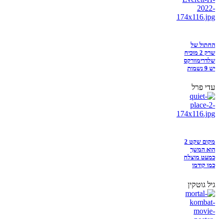
החתול של
שרק 2 מוכיח
שלדרימוורקס
יש 9 נשמות
עדי פרל
מקום שקט 2
הוא המשך
כמעט מוצלח
כמו קודמו
גיל גוטקין