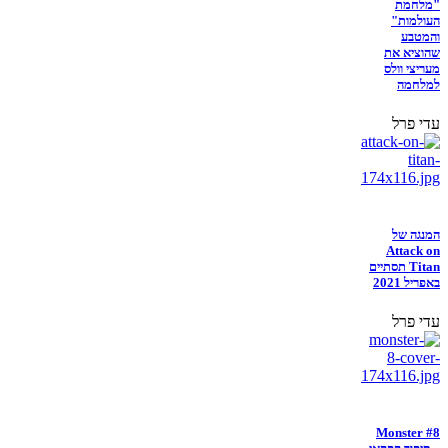
"מלחמת
העולמות"
והמטבע
שהוציא את
מעריצי וולס
למלחמה
עדי פרל
המנגה של
Attack on
Titan תסתיים
באפריל 2021
עדי פרל
Monster #8