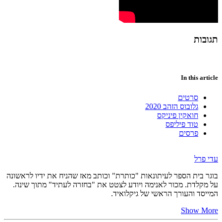
תגובות
In this article
סרטים
גלובוס הזהב 2020
חואקין פיניקס
טוד פיליפס
פרסים
עדי פרל
בוגר בית הספר לעיתונאות "כותרת" וכותב מאז שהניח את ידיו לראשונה
על מקלדת. מכור לאנימה ויודע לצטט את "בחזרה לעתיד" מתוך שינה.
המייסד והעורך הראשי של גיקלואיד.
Show More