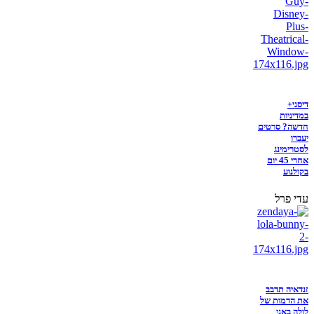
דיסני+
במדיניות
חדשה? סרטים
יעברו
לסטרימינג
אחרי 45 יום
בקולנוע
עדי פרל
זנדאיה תדבב
את הדמות של
לולה באני