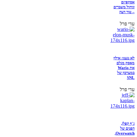
אסקפיזם
וניהול משברים
– טור דעה
עדי פרל
לא נגענו: אילון
מאסק מגלם
את Wario
במערכון של
SNL
עדי פרל
ג'ף קפלן,
הפנים של
Overwatch,