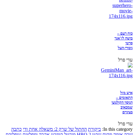
כוח רעם –
בושה לז'אנר
סרטי
גיבורי-העל
עדי פרל
איש מזל
התאומים –
הניסוי הקולנועי
שמכאיב
בעיניים
עדי פרל
In this category:
ביקורת
החתול של שרק 2: משאלה אחת ודי
כתבה
שרק
אימה
מקום שקט 2
HBO
מורטל קומבט
אהבה ומפלצות
נטפליקס