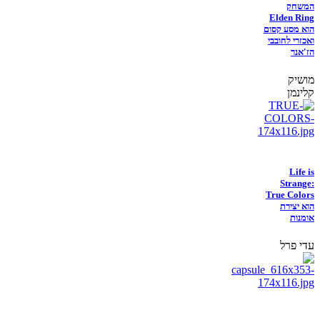
המשחק
Elden Ring
הוא מסע קסום
ואכזרי לחובבי
הז'אנר
מושיק
קלינמן
Life is
Strange:
True Colors
הוא יצירת
אומנות
עדי פרל