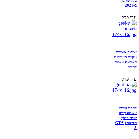
בקליפורניה
ב-2021
עדי פרל
יצירות אומנות
גיקיות מעוררות
השראה ששווה
להכיר
עדי פרל
להקת גורילז
עשתה קליפ
שלם בתוך
המשחק GTA
5