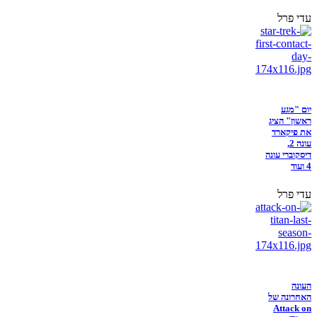
עדי פרל
יום "מגע
ראשון" הציג
את פיקארד
עונה 2,
דיסקוברי עונה
4 ועוד
עדי פרל
העונה
האחרונה של
Attack on