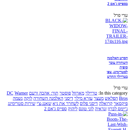
בספייס ג'אם 2
עדי פרל
הסרט האלמנה
השחורה עובר
סופית
לסטרימינג, צפו
בטריילר החדש
עדי פרל
In this category:
טריילר
מארוול
פוסטר
תור: אהבה ורעם
Warner
DC
Bros
הפלאש
מעצר
עזרא מילר
דיסני
האלמנה השחורה
לוקה
נשמה
פיקסאר
קרואלה
דיסני פלוס
לשחרר את גיא
שאנג-צ'י
שירות סטרימינג
ג'יימס לברון
זנדאיה
לוני טונס
ליהוק
ספייס ג'אם 2