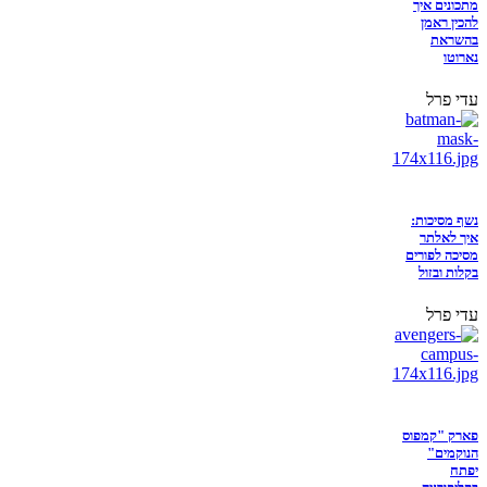
מתכונים איך
להכין ראמן
בהשראת
נארוטו
עדי פרל
נשף מסיכות:
איך לאלתר
מסיכה לפורים
בקלות ובזול
עדי פרל
פארק "קמפוס
הנוקמים"
יפתח