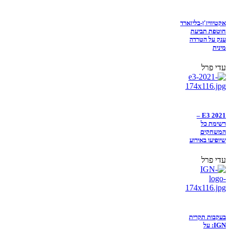
אקטיוויז'ן-בליזארד
חוטפת תביעת
ענק על הטרדה
מינית
עדי פרל
E3 2021 –
רשימת כל
המשחקים
שיופיעו באירוע
עדי פרל
בעקבות תקרית
IGN: על