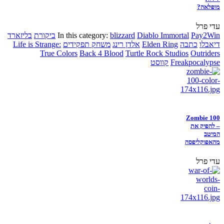
מופלאה?
עדי פרל
Pay2Win
Diablo Immortal
blizzard
In this category:
ביקורת
בליזארד
דיאבלו
כתבה
Elden Ring
אלדן רינג
משחק תפקידים
Life is Strange:
True Colors
Back 4 Blood
Turtle Rock Studios
Outriders
Freakpocalypse
קווסט
Zombie 100
– להפיק את
המיטב
מהאפוקליפסה
עדי פרל