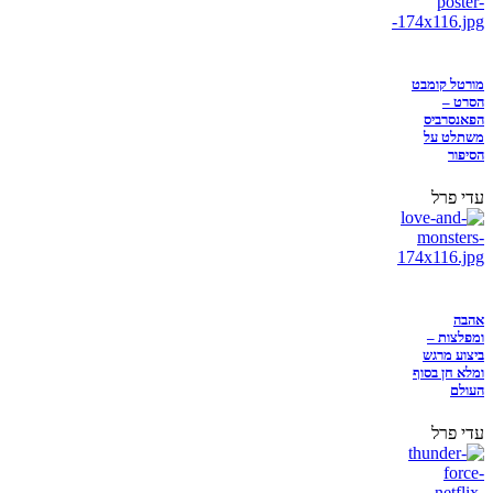
מורטל קומבט
הסרט –
הפאנסרביס
משתלט על
הסיפור
עדי פרל
אהבה
ומפלצות –
ביצוע מרגש
ומלא חן בסוף
העולם
עדי פרל