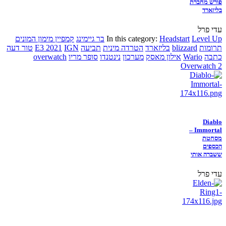
פורש מחברת
בליזארד
עדי פרל
Level Up
Headstart
In this category:
בר גיימינג
קמפיין מימון המונים
תרומות
blizzard
בליזארד
הטרדה מינית
תביעה
IGN
E3 2021
טור דעה
כתבה
Wario
אילון מאסק
מערכון
נינטנדו
סופר מריו
overwatch
Overwatch 2
Diablo
Immortal –
מסחטת
הכספים
ששברה אותי
עדי פרל