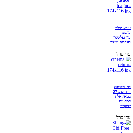
עזרא מילר
מושעה
מ"הפלאש"
בעקבות מעצרו
עדי פרל
בתי הקולנוע
חוזרים ב-27
במאי, אלה
הסרטים
שיוקרנו
עדי פרל