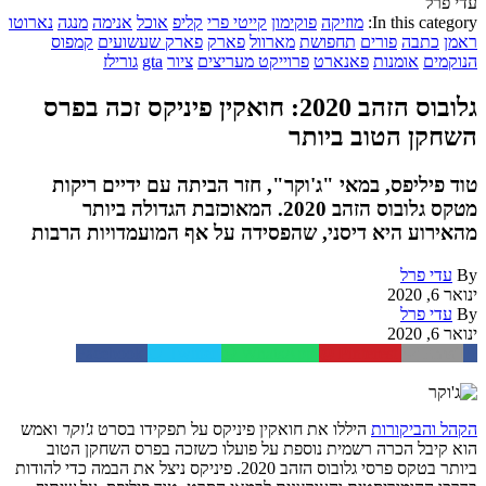
עדי פרל
In this category:
מוזיקה
פוקימון
קייטי פרי
קליפ
אוכל
אנימה
מנגה
נארוטו
ראמן
כתבה
פורים
תחפושת
מארוול
פארק
פארק שעשועים
קמפוס
הנוקמים
אומנות
פאנארט
פרוייקט מעריצים
ציור
gta
גורילז
גלובוס הזהב 2020: חואקין פיניקס זכה בפרס
השחקן הטוב ביותר
טוד פיליפס, במאי "ג'וקר", חזר הביתה עם ידיים ריקות
מטקס גלובוס הזהב 2020. המאוכזבת הגדולה ביותר
מהאירוע היא דיסני, שהפסידה על אף המועמדויות הרבות
By
עדי פרל
ינואר 6, 2020
By
עדי פרל
ינואר 6, 2020
Facebook
Twitter
WhatsApp
Pinterest
Email
הקהל והביקורות
היללו את חואקין פיניקס על תפקידו בסרט
ג'וקר
ואמש
הוא קיבל הכרה רשמית נוספת על פועלו כשזכה בפרס השחקן הטוב
ביותר בטקס פרסי גלובוס הזהב 2020. פיניקס ניצל את הבמה כדי להודות