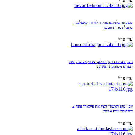
משפחת בלמונט עתידה לחזור: קאסלבניה
מקבלת סדרת המשך
עדי פרל
הפקת בית הדרקון החלה, השחקנים בהקראת
תסריט משותפת ראשונה
עדי פרל
יום "מגע ראשון" הציג את פיקארד עונה 2,
דיסקוברי עונה 4 ועוד
עדי פרל