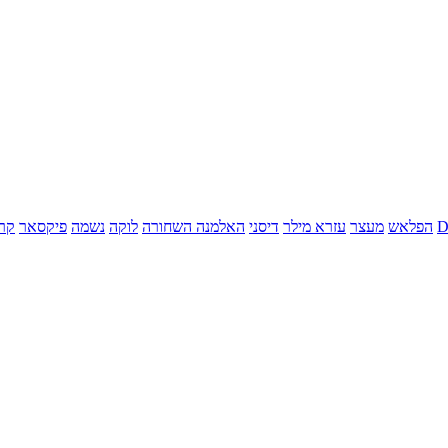
הפלאש
מעצר
עזרא מילר
דיסני
האלמנה השחורה
לוקה
נשמה
פיקסאר
קר