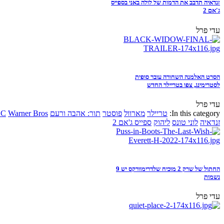
זנדאיה תדבב את הדמות של לולה באני בספייס
ג'אם 2
עדי פרל
הסרט האלמנה השחורה עובר סופית
לסטרימינג, צפו בטריילר החדש
עדי פרל
In this category:
טריילר
מארוול
פוסטר
תור: אהבה ורעם
Warner Bros
DC
זנדאיה
לוני טונס
ליהוק
ספייס ג'אם 2
החתול של שרק 2 מוכיח שלדרימוורקס יש 9
נשמות
עדי פרל