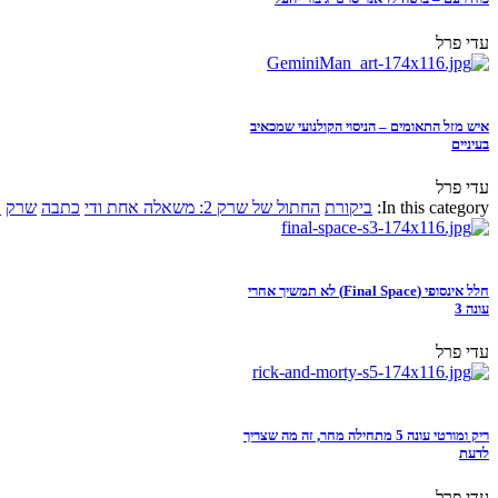
עדי פרל
איש מזל התאומים – הניסוי הקולנועי שמכאיב
בעיניים
עדי פרל
In this category:
ביקורת
החתול של שרק 2: משאלה אחת ודי
כתבה
שרק
א
חלל אינסופי (Final Space) לא תמשיך אחרי
עונה 3
עדי פרל
ריק ומורטי עונה 5 מתחילה מחר, זה מה שצריך
לדעת
עדי פרל