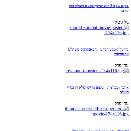
מקום שקט 2 הוא המשך כמעט מוצלח כמו
קודמו
גיל גוטקין
מורטל קומבט הסרט – הפאנסרביס משתלט
על הסיפור
עדי פרל
אהבה ומפלצות – ביצוע מרגש ומלא חן בסוף
העולם
עדי פרל
כוח רעם – בושה לז'אנר סרטי גיבורי-העל