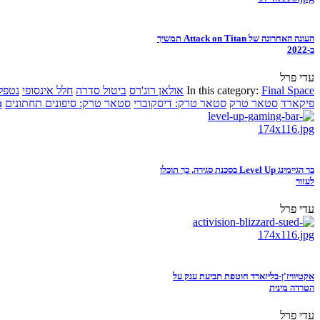
העונה האחרונה של Attack on Titan תמשיך
ב-2022
עדי פרל
Final Space
In this category:
אולאן רוג'רס
ביטול סדרה
חלל אינסופי
נטפל
פיקארד
סטאר טרק
סטאר טרק: דיסקוברי
סטאר טרק: סיפונים תחתונים
n
בר הגיימינג Level Up בסכנת סגירה, כך תוכלו
לעזור
עדי פרל
אקטיוויז'ן-בליזארד חוטפת תביעת ענק על
הטרדה מינית
עדי פרל