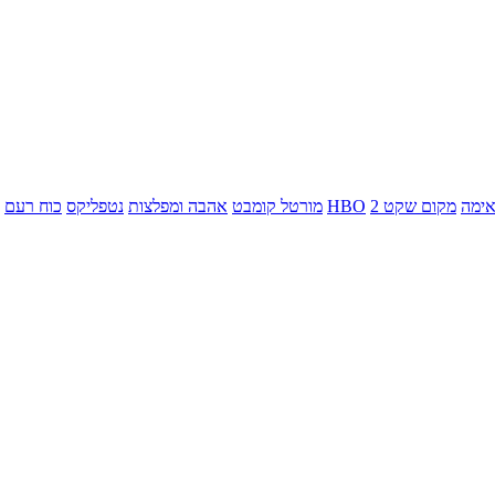
ימה
מקום שקט 2
HBO
מורטל קומבט
אהבה ומפלצות
נטפליקס
כוח רעם