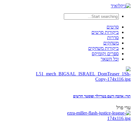
סרטים
ביקורות סרטים
סדרות
משחקים
ביקורות משחקים
ספרים וקומיקס
וכל השאר
תור: אהבה ורעם בטריילר ופוסטר חדשים
עדי פרל