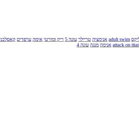
יקס
adult swim
אנימציה
טריילר
עונה 5
ריק ומורטי
אימה
ערפדים
קאסלבני
attack on tita
אנימה
מנגה
עונה 4