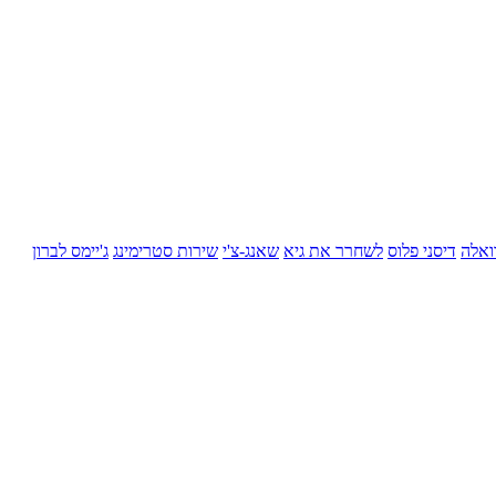
ואלה
דיסני פלוס
לשחרר את גיא
שאנג-צ'י
שירות סטרימינג
ג'יימס לברון