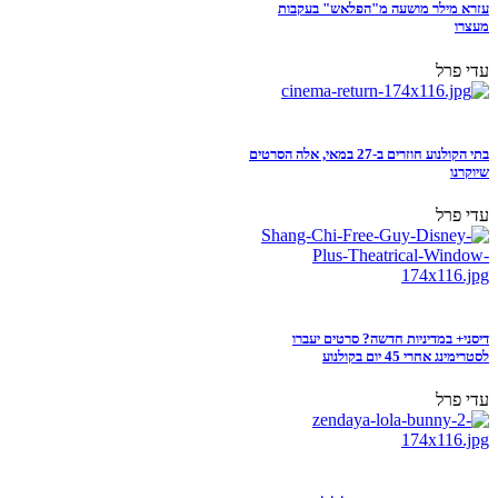
עזרא מילר מושעה מ"הפלאש" בעקבות
מעצרו
עדי פרל
בתי הקולנוע חוזרים ב-27 במאי, אלה הסרטים
שיוקרנו
עדי פרל
דיסני+ במדיניות חדשה? סרטים יעברו
לסטרימינג אחרי 45 יום בקולנוע
עדי פרל