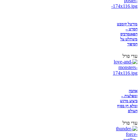
מורטל קומבט
הסרט –
הפאנסרביס
משתלט על
הסיפור
עדי פרל
אהבה
ומפלצות –
ביצוע מרגש
ומלא חן בסוף
העולם
עדי פרל