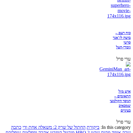
כוח רעם –
בושה לז'אנר
סרטי
גיבורי-העל
עדי פרל
איש מזל
התאומים –
הניסוי הקולנועי
שמכאיב
בעיניים
עדי פרל
In this category:
ביקורת
החתול של שרק 2: משאלה אחת ודי
כתבה
שרק
אימה
מקום שקט 2
HBO
מורטל קומבט
אהבה ומפלצות
נטפליקס