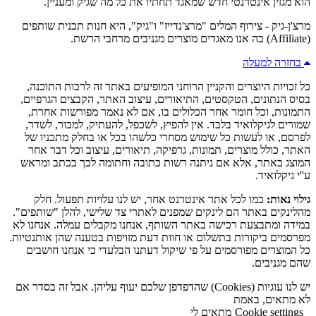
הוא מגזין אינטרנטי חדש שמאגד תחתיו את כל מה שגיק ומעניין.
מרצ'ן-גיק - צירוף המלים "מרצ'נדייז" ו"גיק", היא חנות תכנית שותפים
(Affiliate) בה אנו מאגדים מוצרים מגניבים מרחבי הרשת.
בחזרה למעלה
כל זכויות היוצרים והקניין הרוחני המופיעים באתר זה לרבות התוכנה,
בסיס הנתונים, הטקסטים, התיאורים, עיצוב האתר, הקבצים הגרפיים,
התמונות, וכל חומר אחר הכלולים בו, אם לא נאמר מפורשות אחרת,
שמורים לגיקלואיד בלבד. אין להפיץ, לשכפל, להעתיק, למכור, לשדר,
לפרסם, או לעשות כל שימוש מסחרי כלשהו בכל או בחלק מתכניו של
האתר, כולל מוצרים, תמונות, גרפיקה, תיאורים, עיצוב וכל דבר אחר
המוצג באתר, אלא אם ניתנה רשות כתובה וחתומה לכך בכתב ומראש
ע''י גיקלואיד.
גילוי נאות:
כמו לכל אתר אינטרנט אחר, יש לנו עלויות תפעול. חלק
מהלינקים באתר הם לינקים שמפנים לאתרי צד שלישי, להלן "שותפים".
במידה ומתבצעת רכישה באתר השותף, אנחנו מקבלים עמלה. אנחנו לא
מפרסמים ביקורות בתשלום או חוות דעת מזויפות בטענה שהן אותנטיות.
כל המוצרים מפורסמים על פי שיקול דעתנו הבלעדי כי אנחנו חושבים
שהם מגניבים.
יש לנו עוגיות (Cookies) שהדפדפן שלכם יעוף עליהן. אבל זה בסדר אם
לא מתאים, באמת
Cookie settings
מתאים לי