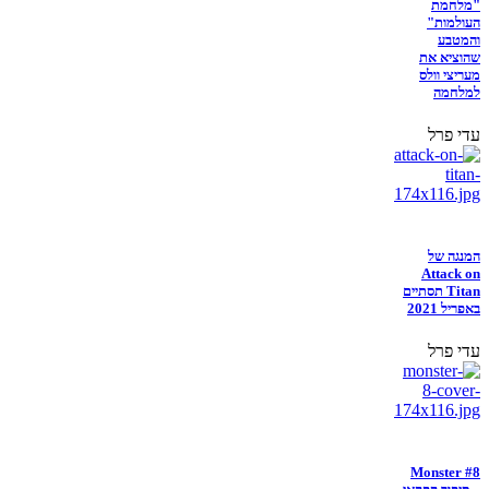
"מלחמת
העולמות"
והמטבע
שהוציא את
מעריצי וולס
למלחמה
עדי פרל
המנגה של
Attack on
Titan תסתיים
באפריל 2021
עדי פרל
Monster #8