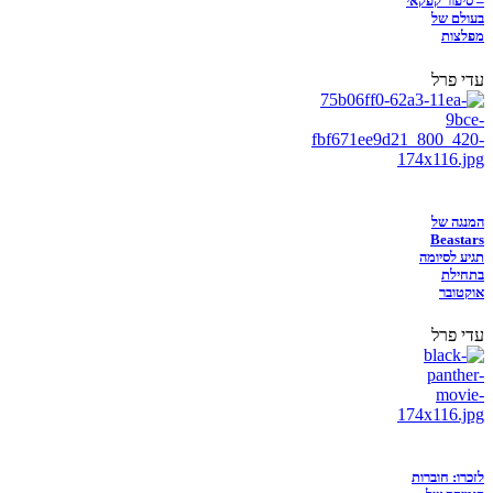
– סיפור קפקאי
בעולם של
מפלצות
עדי פרל
המנגה של
Beastars
תגיע לסיומה
בתחילת
אוקטובר
עדי פרל
לזכרו: חוברות