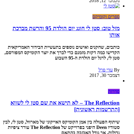
נובמבר 12, 2018
ספרים וקומיקס
מזל טוב: סטן לי חוגג יום הולדת 95 והרשת מברכת
אותו
כותבים, שחקנים ואישים נוספים בתעשיית הבידור האמריקאית
הקדישו כמה דקות מזמנם כדי לברך את יוצר הקומיקס המפורסם,
סטן לי, לרגל יום הולדת ה-95 השבוע
By
עדי פרל
דצמבר 30, 2017
סדרות
The Reflection – לא תישא את שם סטן לי לשווא
[התרשמות ראשונית]
שיתוף הפעולה בין אמן הקומיקס האייקוני של מארוול, סטן לי, לבין
סטודיו Deen היפני בפרוייקט של The Reflection עורר ציפיות
גדולות, אך גודל האכזבה בהתאם