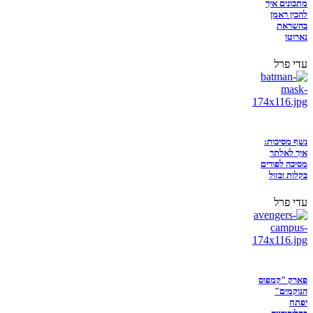
מתכונים איך
להכין ראמן
בהשראת
נארוטו
עדי פרל
נשף מסיכות:
איך לאלתר
מסיכה לפורים
בקלות ובזול
עדי פרל
פארק "קמפוס
הנוקמים"
יפתח