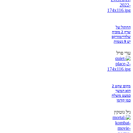
החתול של
שרק 2 מוכיח
שלדרימוורקס
יש 9 נשמות
עדי פרל
מקום שקט 2
הוא המשך
כמעט מוצלח
כמו קודמו
גיל גוטקין