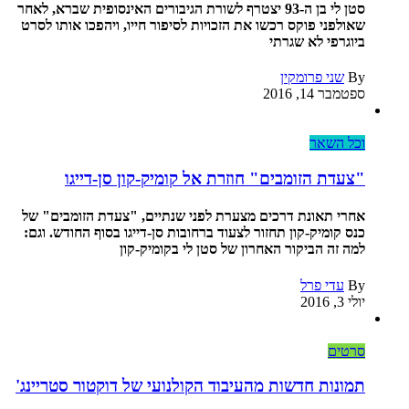
סטן לי בן ה-93 יצטרף לשורת הגיבורים האינסופית שברא, לאחר
שאולפני פוקס רכשו את הזכויות לסיפור חייו, ויהפכו אותו לסרט
ביוגרפי לא שגרתי
By
שני פרומקין
ספטמבר 14, 2016
וכל השאר
"צעדת הזומבים" חוזרת אל קומיק-קון סן-דייגו
אחרי תאונת דרכים מצערת לפני שנתיים, "צעדת הזומבים" של
כנס קומיק-קון תחזור לצעוד ברחובות סן-דייגו בסוף החודש. וגם:
למה זה הביקור האחרון של סטן לי בקומיק-קון
By
עדי פרל
יולי 3, 2016
סרטים
תמונות חדשות מהעיבוד הקולנועי של דוקטור סטריינג'