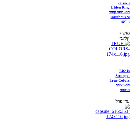
המשחק
Elden Ring
הוא מסע קסום
ואכזרי לחובבי
הז'אנר
מושיק
קלינמן
Life is
Strange:
True Colors
הוא יצירת
אומנות
עדי פרל