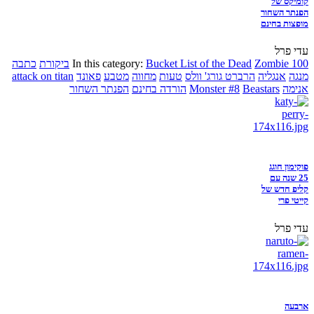
קומיקס של
הפנתר השחור
מופצות בחינם
עדי פרל
Zombie 100
Bucket List of the Dead
In this category:
ביקורת
כתבה
מנגה
אנגליה
הרברט גורג' וולס
טעות
מחווה
מטבע
פאונד
attack on titan
אנימה
Beastars
Monster #8
הורדה בחינם
הפנתר השחור
פוקימון חוגג
25 שנה עם
קליפ חדש של
קייטי פרי
עדי פרל
ארבעה