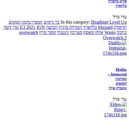
פורש מחברת
בליזארד
עדי פרל
Level Up
Headstart
In this category:
בר גיימינג
קמפיין מימון המונים
תרומות
blizzard
בליזארד
הטרדה מינית
תביעה
IGN
E3 2021
טור דעה
כתבה
Wario
אילון מאסק
מערכון
נינטנדו
סופר מריו
overwatch
Overwatch 2
Diablo
Immortal –
מסחטת
הכספים
ששברה אותי
עדי פרל