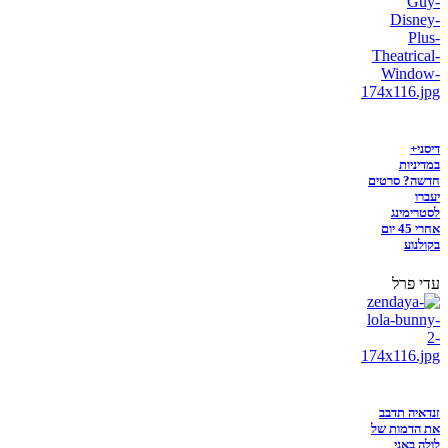
דיסני+
במדיניות
חדשה? סרטים
יעברו
לסטרימינג
אחרי 45 יום
בקולנוע
עדי פרל
זנדאיה תדבב
את הדמות של
לולה באני