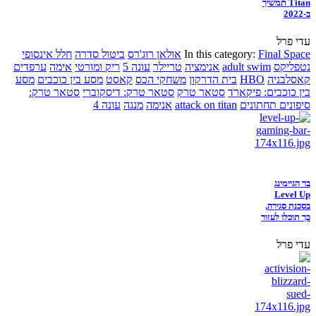
Titan תמשיך
ב-2022
עדי פרל
Final Space
In this category:
אולאן רוג'רס
ביטול סדרה
חלל אינסופי
נטפליקס
adult swim
אנימציה
טריילר
עונה 5
ריק ומורטי
אימה
ערפדים
קאסלבניה
HBO
בית הדרקון
משחקי הכס
קאסט
מסע בין כוכבים
מסע
בין כוכבים: פיקארד
סטאר טרק
סטאר טרק: דיסקוברי
סטאר טרק:
סיפונים תחתונים
attack on titan
אנימה
מנגה
עונה 4
בר הגיימינג
Level Up
בסכנת סגירה,
כך תוכלו לעזור
עדי פרל