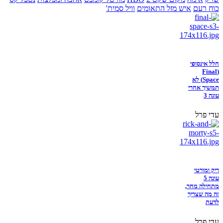
כוח רעם
איש מזל התאומים
וויל סמית'
חלל אינסופי
(Final
Space) לא
תמשיך אחרי
עונה 3
עדי פרל
ריק ומורטי
עונה 5
מתחילה מחר,
זה מה שצריך
לדעת
עדי פרל