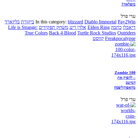
מופלאה?
עדי פרל
Pay2Win
Diablo Immortal
blizzard
In this category:
ביקורת
בליזארד
דיאבלו
כתבה
Elden Ring
אלדן רינג
משחק תפקידים
Life is Strange:
True Colors
Back 4 Blood
Turtle Rock Studios
Outriders
Freakpocalypse
קווסט
Zombie 100
– להפיק את
המיטב
מהאפוקליפסה
עדי פרל