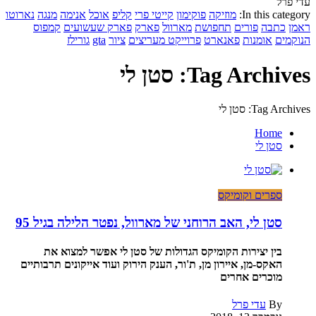
עדי פרל
In this category:
מוזיקה
פוקימון
קייטי פרי
קליפ
אוכל
אנימה
מנגה
נארוטו
ראמן
כתבה
פורים
תחפושת
מארוול
פארק
פארק שעשועים
קמפוס
הנוקמים
אומנות
פאנארט
פרוייקט מעריצים
ציור
gta
גורילז
Tag Archives: סטן לי
Tag Archives: סטן לי
Home
סטן לי
ספרים וקומיקס
סטן לי, האב הרוחני של מארוול, נפטר הלילה בגיל 95
בין יצירות הקומיקס הגדולות של סטן לי אפשר למצוא את
האקס-מן, איירון מן, ת'ור, הענק הירוק ועוד אייקונים תרבותיים
מוכרים אחרים
By
עדי פרל