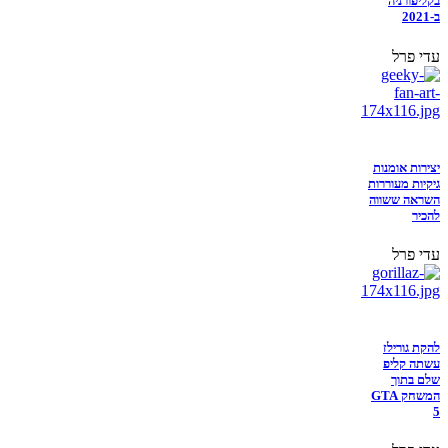
בקליפורניה
ב-2021
עדי פרל
יצירות אומנות
גיקיות מעוררות
השראה ששווה
להכיר
עדי פרל
להקת גורילז
עשתה קליפ
שלם בתוך
המשחק GTA
5