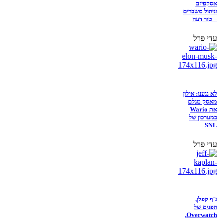
אסקפיזם
וניהול משברים
– טור דעה
עדי פרל
לא נגענו: אילון
מאסק מגלם
את Wario
במערכון של
SNL
עדי פרל
ג'ף קפלן,
הפנים של
Overwatch,