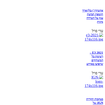
אקטיוויז'ן-בליזארד
חוטפת תביעת
ענק על הטרדה
מינית
עדי פרל
E3 2021 –
רשימת כל
המשחקים
שיופיעו באירוע
עדי פרל
בעקבות תקרית
IGN: על