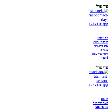
עדי פרל
יום "מגע
ראשון" הציג
את פיקארד
עונה 2,
דיסקוברי עונה
4 ועוד
עדי פרל
העונה
האחרונה של
Attack on