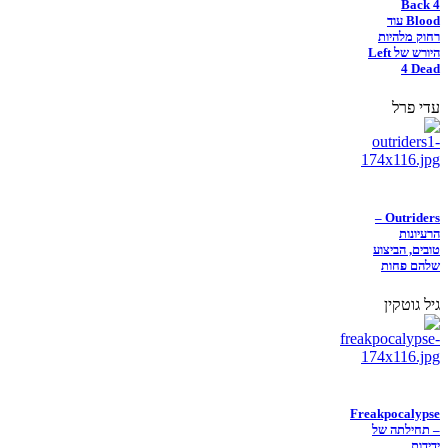
Back 4
Blood עוד
רחוק מלהיות
היורש של Left
4 Dead
עדי פרל
Outriders –
הרעיונות
טובים, הביצוע
שלהם פחות
גיל גוטקין
Freakpocalypse
– תחילתה של
ידידות