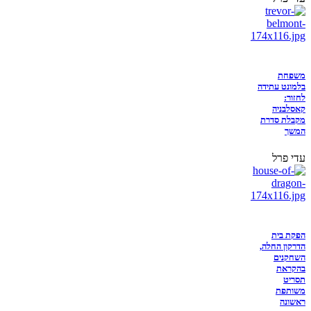
משפחת
בלמונט עתידה
לחזור:
קאסלבניה
מקבלת סדרת
המשך
עדי פרל
הפקת בית
הדרקון החלה,
השחקנים
בהקראת
תסריט
משותפת
ראשונה