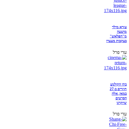
עזרא מילר
מושעה
מ"הפלאש"
בעקבות מעצרו
עדי פרל
בתי הקולנוע
חוזרים ב-27
במאי, אלה
הסרטים
שיוקרנו
עדי פרל