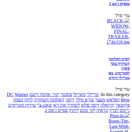
בספייס ג'אם 2
עדי פרל
הסרט האלמנה
השחורה עובר
סופית
לסטרימינג, צפו
בטריילר החדש
עדי פרל
In this category:
טריילר
מארוול
פוסטר
תור: אהבה ורעם
Warner
DC
Bros
הפלאש
מעצר
עזרא מילר
דיסני
האלמנה השחורה
לוקה
נשמה
פיקסאר
קרואלה
דיסני פלוס
לשחרר את גיא
שאנג-צ'י
שירות סטרימינג
ג'יימס לברון
זנדאיה
לוני טונס
ליהוק
ספייס ג'אם 2