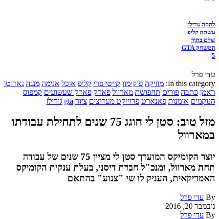
להקת גורילז
עשתה קליפ
שלם בתוך
המשחק GTA
5
עדי פרל
In this category:
מוזיקה
פוקימון
קייטי פרי
קליפ
אוכל
אנימה
מנגה
נארוטו
ראמן
כתבה
פורים
תחפושת
מארוול
פארק
פארק שעשועים
קמפוס
הנוקמים
אומנות
פאנארט
פרוייקט מעריצים
ציור
gta
גורילז
מזל טוב: סטן לי חוגג 75 שנים לתחילת עבודתו
במארוול
יוצר הקומיקס המוערך סטן לי מציין 75 שנים של עבודה
תחת מארוול, ומנכ"ל חברת דיסני, בעלת ענקית הקומיקס
האמריקאית, העניק לו שי "צנוע" בהתאם
By
עדי פרל
נובמבר 20, 2016
By
עדי פרל