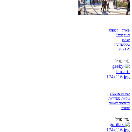
פארק "קמפוס
הנוקמים"
יפתח
בקליפורניה
ב-2021
עדי פרל
יצירות אומנות
גיקיות מעוררות
השראה ששווה
להכיר
עדי פרל