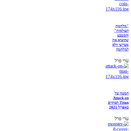
"מלחמת
העולמות"
והמטבע
שהוציא את
מעריצי וולס
למלחמה
עדי פרל
המנגה של
Attack on
Titan תסתיים
באפריל 2021
עדי פרל