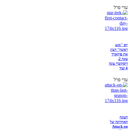
עדי פרל
יום "מגע
ראשון" הציג
את פיקארד
עונה 2,
דיסקוברי עונה
4 ועוד
עדי פרל
העונה
האחרונה של
Attack on