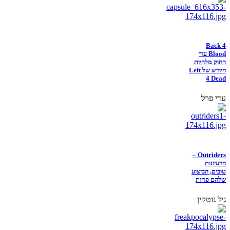
Back 4
Blood עוד
רחוק מלהיות
היורש של Left
4 Dead
עדי פרל
Outriders –
הרעיונות
טובים, הביצוע
שלהם פחות
גיל גוטקין