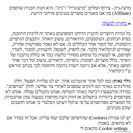
מרצ'ן-גיק - צירוף המלים "מרצ'נדייז" ו"גיק", היא חנות תכנית שותפים
(Affiliate) בה אנו מאגדים מוצרים מגניבים מרחבי הרשת.
בחזרה למעלה
כל זכויות היוצרים והקניין הרוחני המופיעים באתר זה לרבות התוכנה,
בסיס הנתונים, הטקסטים, התיאורים, עיצוב האתר, הקבצים הגרפיים,
התמונות, וכל חומר אחר הכלולים בו, אם לא נאמר מפורשות אחרת,
שמורים לגיקלואיד בלבד. אין להפיץ, לשכפל, להעתיק, למכור, לשדר,
לפרסם, או לעשות כל שימוש מסחרי כלשהו בכל או בחלק מתכניו של
האתר, כולל מוצרים, תמונות, גרפיקה, תיאורים, עיצוב וכל דבר אחר
המוצג באתר, אלא אם ניתנה רשות כתובה וחתומה לכך בכתב ומראש
ע''י גיקלואיד.
גילוי נאות:
כמו לכל אתר אינטרנט אחר, יש לנו עלויות תפעול. חלק
מהלינקים באתר הם לינקים שמפנים לאתרי צד שלישי, להלן "שותפים".
במידה ומתבצעת רכישה באתר השותף, אנחנו מקבלים עמלה. אנחנו לא
מפרסמים ביקורות בתשלום או חוות דעת מזויפות בטענה שהן אותנטיות.
כל המוצרים מפורסמים על פי שיקול דעתנו הבלעדי כי אנחנו חושבים
שהם מגניבים.
יש לנו עוגיות (Cookies) שהדפדפן שלכם יעוף עליהן. אבל זה בסדר אם
לא מתאים, באמת
Cookie settings
מתאים לי