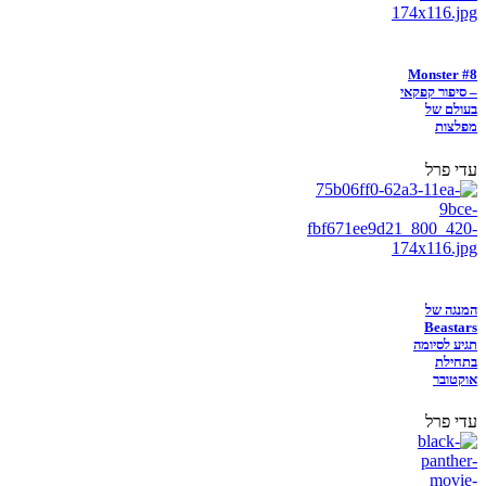
Monster #8
– סיפור קפקאי
בעולם של
מפלצות
עדי פרל
המנגה של
Beastars
תגיע לסיומה
בתחילת
אוקטובר
עדי פרל