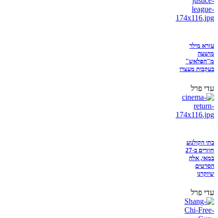
עזרא מילר
מושעה
מ"הפלאש"
בעקבות מעצרו
עדי פרל
בתי הקולנוע
חוזרים ב-27
במאי, אלה
הסרטים
שיוקרנו
עדי פרל