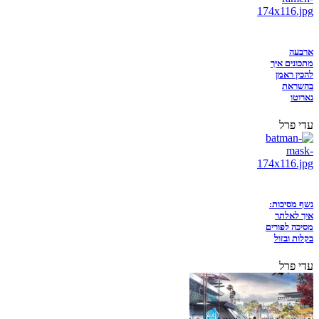
ארבעה
מתכונים איך
להכין ראמן
בהשראת
נארוטו
עדי פרל
נשף מסיכות:
איך לאלתר
מסיכה לפורים
בקלות ובזול
עדי פרל