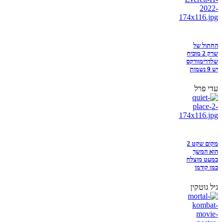
החתול של
שרק 2 מוכיח
שלדרימוורקס
יש 9 נשמות
עדי פרל
מקום שקט 2
הוא המשך
כמעט מוצלח
כמו קודמו
גיל גוטקין