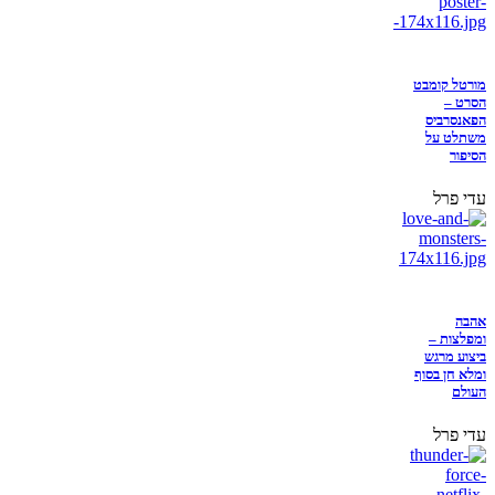
מורטל קומבט
הסרט –
הפאנסרביס
משתלט על
הסיפור
עדי פרל
אהבה
ומפלצות –
ביצוע מרגש
ומלא חן בסוף
העולם
עדי פרל