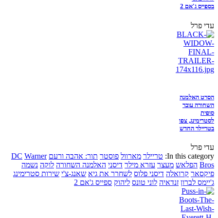
בספייס ג'אם 2
עדי פרל
הסרט האלמנה
השחורה עובר
סופית
לסטרימינג, צפו
בטריילר החדש
עדי פרל
In this category:
טריילר
מארוול
פוסטר
תור: אהבה ורעם
Warner
DC
Bros
הפלאש
מעצר
עזרא מילר
דיסני
האלמנה השחורה
לוקה
נשמה
פיקסאר
קרואלה
דיסני פלוס
לשחרר את גיא
שאנג-צ'י
שירות סטרימינג
ג'יימס לברון
זנדאיה
לוני טונס
ליהוק
ספייס ג'אם 2