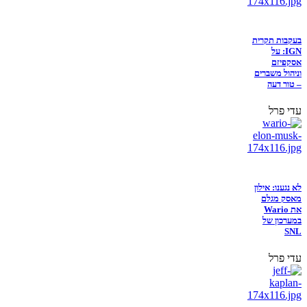
בעקבות תקרית
IGN: על
אסקפיזם
וניהול משברים
– טור דעה
עדי פרל
לא נגענו: אילון
מאסק מגלם
את Wario
במערכון של
SNL
עדי פרל