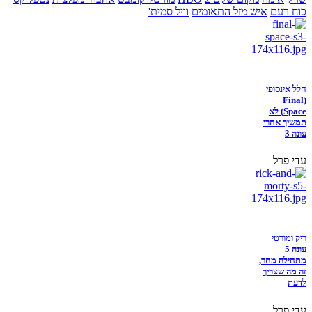
כוח רעם
איש מזל התאומים
וויל סמית'
חלל אינסופי
(Final
Space) לא
תמשיך אחרי
עונה 3
עדי פרל
ריק ומורטי
עונה 5
מתחילה מחר,
זה מה שצריך
לדעת
עדי פרל