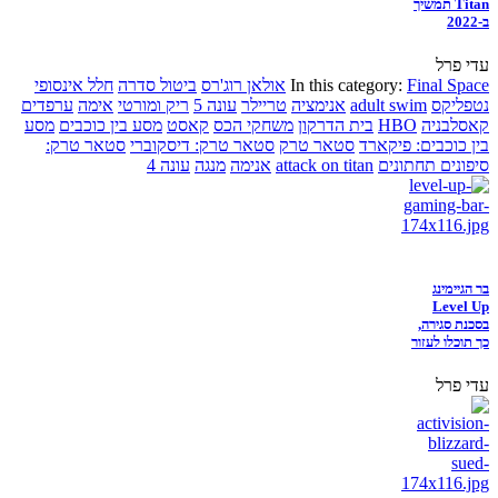
Titan תמשיך
ב-2022
עדי פרל
Final Space
In this category:
אולאן רוג'רס
ביטול סדרה
חלל אינסופי
נטפליקס
adult swim
אנימציה
טריילר
עונה 5
ריק ומורטי
אימה
ערפדים
קאסלבניה
HBO
בית הדרקון
משחקי הכס
קאסט
מסע בין כוכבים
מסע
בין כוכבים: פיקארד
סטאר טרק
סטאר טרק: דיסקוברי
סטאר טרק:
סיפונים תחתונים
attack on titan
אנימה
מנגה
עונה 4
בר הגיימינג
Level Up
בסכנת סגירה,
כך תוכלו לעזור
עדי פרל