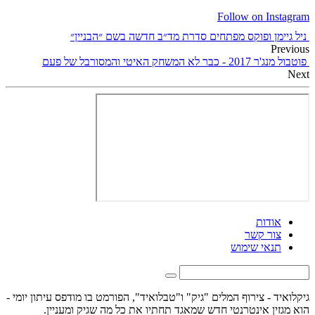
Follow on Instagram
ניל גיימן ופוקס מפתחים סדרת מד״ב חדשה בשם ״הבניין״
Previous
פוטבול מנג'ר 2017 - כבר לא המשחק האיטי והמסורבל של פעם
Next
אודות
צור קשר
תנאי שימוש
גיקלואיד - צירוף המלים "גיק" ו"טבלואיד", הפורמט בו מודפס עיתון יומי -
הוא מגזין אינטרנטי חדש שמאגד תחתיו את כל מה שגיק ומעניין.