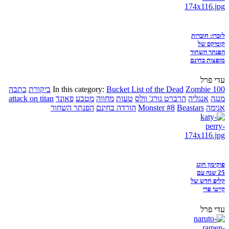
לזכרו: חוברות
קומיקס של
הפנתר השחור
מופצות בחינם
עדי פרל
Zombie 100
Bucket List of the Dead
In this category:
ביקורת
כתבה
מנגה
אנגליה
הרברט גורג' וולס
טעות
מחווה
מטבע
פאונד
attack on titan
אנימה
Beastars
Monster #8
הורדה בחינם
הפנתר השחור
פוקימון חוגג
25 שנה עם
קליפ חדש של
קייטי פרי
עדי פרל