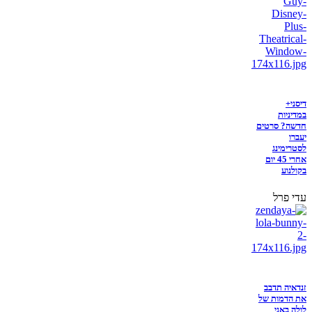
דיסני+
במדיניות
חדשה? סרטים
יעברו
לסטרימינג
אחרי 45 יום
בקולנוע
עדי פרל
זנדאיה תדבב
את הדמות של
לולה באני