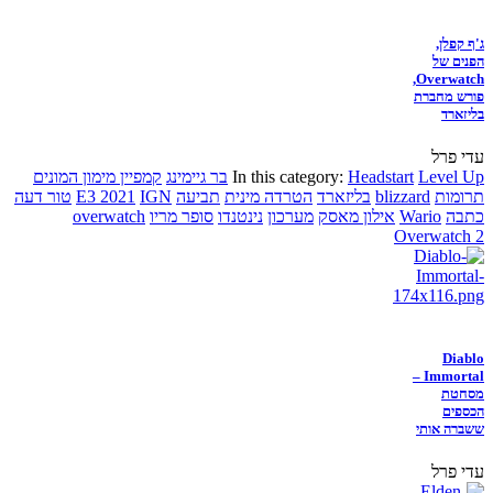
ג'ף קפלן,
הפנים של
Overwatch,
פורש מחברת
בליזארד
עדי פרל
Level Up
Headstart
In this category:
בר גיימינג
קמפיין מימון המונים
תרומות
blizzard
בליזארד
הטרדה מינית
תביעה
IGN
E3 2021
טור דעה
כתבה
Wario
אילון מאסק
מערכון
נינטנדו
סופר מריו
overwatch
Overwatch 2
Diablo
Immortal –
מסחטת
הכספים
ששברה אותי
עדי פרל