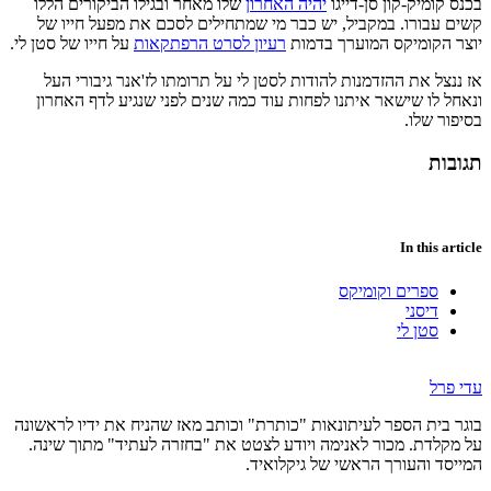
בכנס קומיק-קון סן-דייגו
יהיה האחרון
שלו מאחר ובגילו הביקורים הללו
קשים עבורו. במקביל, יש כבר מי שמתחילים לסכם את מפעל חייו של
יוצר הקומיקס המוערך בדמות
רעיון לסרט הרפתקאות
על חייו של סטן לי.
אז ננצל את ההזדמנות להודות לסטן לי על תרומתו לז'אנר גיבורי העל
ונאחל לו שישאר איתנו לפחות עוד כמה שנים לפני שנגיע לדף האחרון
בסיפור שלו.
תגובות
In this article
ספרים וקומיקס
דיסני
סטן לי
עדי פרל
בוגר בית הספר לעיתונאות "כותרת" וכותב מאז שהניח את ידיו לראשונה
על מקלדת. מכור לאנימה ויודע לצטט את "בחזרה לעתיד" מתוך שינה.
המייסד והעורך הראשי של גיקלואיד.