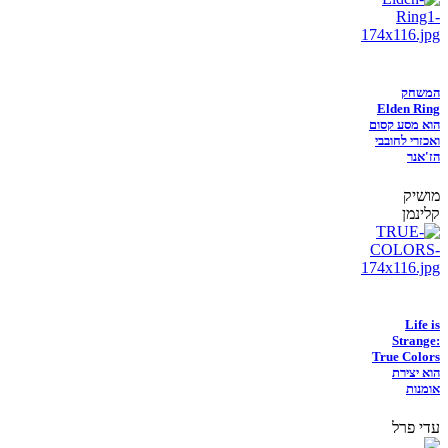
המשחק
Elden Ring
הוא מסע קסום
ואכזרי לחובבי
הז'אנר
מושיק
קלינמן
Life is
Strange:
True Colors
הוא יצירת
אומנות
עדי פרל