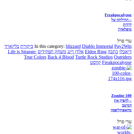
Freakpocalypse
– תחילתה של
ידידות
מופלאה?
עדי פרל
Pay2Win
Diablo Immortal
blizzard
In this category:
ביקורת
בליזארד
דיאבלו
כתבה
Elden Ring
אלדן רינג
משחק תפקידים
Life is Strange:
True Colors
Back 4 Blood
Turtle Rock Studios
Outriders
Freakpocalypse
קווסט
Zombie 100
– להפיק את
המיטב
מהאפוקליפסה
עדי פרל