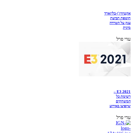
אקטיוויז'ן-בליזארד
חוטפת תביעת
ענק על הטרדה
מינית
עדי פרל
E3 2021 –
רשימת כל
המשחקים
שיופיעו באירוע
עדי פרל