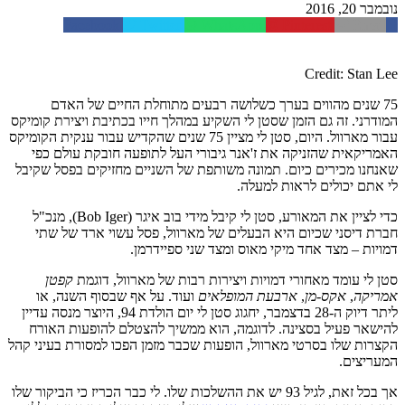
נובמבר 20, 2016
Facebook
Twitter
WhatsApp
Pinterest
Email
Credit: Stan Lee
75 שנים מהווים בערך כשלושה רבעים מתוחלת החיים של האדם
המודרני. זה גם הזמן שסטן לי השקיע במהלך חייו בכתיבת ויצירת קומיקס
עבור מארוול. היום, סטן לי מציין 75 שנים שהקדיש עבור ענקית הקומיקס
האמריקאית שהזניקה את ז'אנר גיבורי העל לתופעה חובקת עולם כפי
שאנחנו מכירים כיום. תמונה משותפת של השניים מחזיקים בפסל שקיבל
לי אתם יכולים לראות למעלה.
כדי לציין את המאורע, סטן לי קיבל מידי בוב איגר (Bob Iger), מנכ"ל
חברת דיסני שכיום היא הבעלים של מארוול, פסל עשוי ארד של שתי
דמויות – מצד אחד מיקי מאוס ומצד שני ספיידרמן.
סטן לי עומד מאחורי דמויות ויצירות רבות של מארוול, דוגמת
קפטן
אמריקה
,
אקס-מן
,
ארבעת המופלאים
ועוד. על אף שבסוף השנה, או
ליתר דיוק ה-28 בדצמבר, יחגוג סטן לי יום הולדת 94, היוצר מנסה עדיין
להישאר פעיל בסצינה. לדוגמה, הוא ממשיך להצטלם להופעות האורח
הקצרות שלו בסרטי מארוול, הופעות שכבר מזמן הפכו למסורת בעיני קהל
המעריצים.
אך בכל זאת, לגיל 93 יש את ההשלכות שלו. לי כבר הכריז כי הביקור שלו