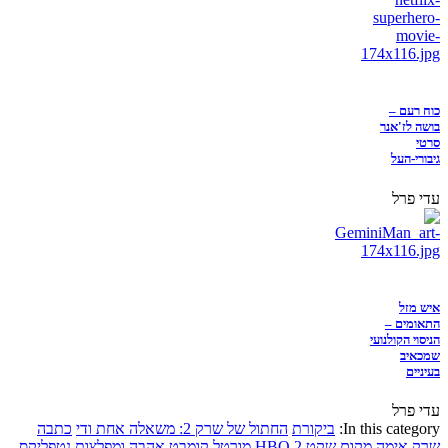
כוח רעם –
בושה לז'אנר
סרטי
גיבורי-העל
עדי פרל
איש מזל
התאומים –
הניסוי הקולנועי
שמכאיב
בעיניים
עדי פרל
In this category:
ביקורת
החתול של שרק 2: משאלה אחת ודי
כתבה
שרק
אימה
מקום שקט 2
HBO
מורטל קומבט
אהבה ומפלצות
נטפליקס