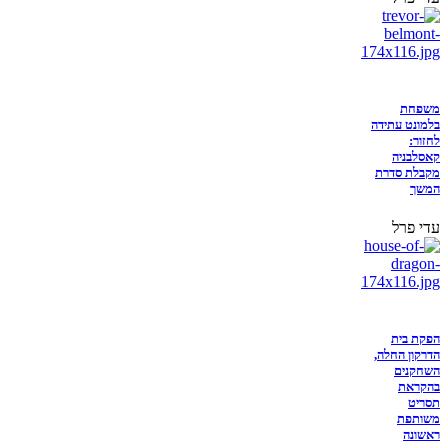
משפחת
בלמונט עתידה
לחזור:
קאסלבניה
מקבלת סדרת
המשך
עדי פרל
הפקת בית
הדרקון החלה,
השחקנים
בהקראת
תסריט
משותפת
ראשונה