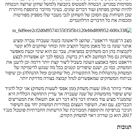
מסוימות במגרש, הבטחה לסטטוס בקבוצה (למשל שחקן שרוצה הבטחה
להיות שחקן מפתח) ועוד דברים שונים. בעיניי מדובר בתוספת מיותרת
שכן השיחות עם הסוכן של השחקן לגבי מעבר שלו מספיק מפורטות
ומכסות את כל הדברים הרלוונטיים.
מצב ה"פנטזי דראפט", שהוצג לראשונה בשנה שעברה עברה ומציע
אתגר שונה בו כל מאמן מקבל תקציב זהה ובוחר שחקנים ללא קשר
לקבוצות בהן הם משחקים במציאות, עבר גם הוא שינוי וכעת מאפשר
משחק גם מול המחשב ולא רק ברשת. בנוסף לכך יש אפשרות לבצע
דראפט נוסף באמצע העונה בשביל ליצור קצת יותר דרמה וכן לרענן את
המשחק. כמו כן, ישנם שיפורים קטנים בכל מה שנוגע לדינמיקה של
המשחק (התנהלות מול התקשורת, מול שחקנים ומול ההנהלה) וכן שיפור
בניתוח המשחקים שמאפשרים לנהל קבוצה בצורה מדויקת יותר.
אחרי כיותר מ-19 שעות משחק (זמן אפסי לשעות משחק) אני יכול להגיד
שיש שיפור מהמשחק של שנה שעברה אך עדיין התחושה הכללית היא
שהמנג'ר מציע עוד מאותו דבר (לא דבר רע אם תשאלו את המעריצים
הכבדים). עם זאת, השיפור העצום במהירות המשחק יחד עם השיפור
הניכר בגרפיקה והתוספת המבורכת של הרשתות החברתיות
פוטבול מנג'ר
2017
הוא כן שדרוג ראוי למשחק הקודם.
תגובות