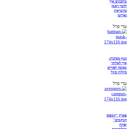
מתכונים איך
להכין ראמן
בהשראת
נארוטו
עדי פרל
נשף מסיכות:
איך לאלתר
מסיכה לפורים
בקלות ובזול
עדי פרל
פארק "קמפוס
הנוקמים"
יפתח