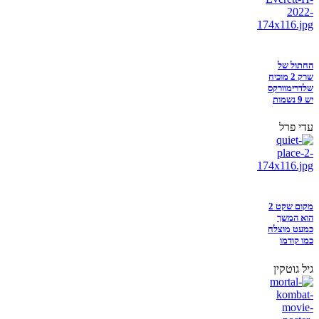
החתול של
שרק 2 מוכיח
שלדרימוורקס
יש 9 נשמות
עדי פרל
מקום שקט 2
הוא המשך
כמעט מוצלח
כמו קודמו
גיל גוטקין