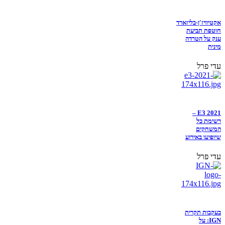
אקטיוויז'ן-בליזארד
חוטפת תביעת
ענק על הטרדה
מינית
עדי פרל
E3 2021 –
רשימת כל
המשחקים
שיופיעו באירוע
עדי פרל
בעקבות תקרית
IGN: על