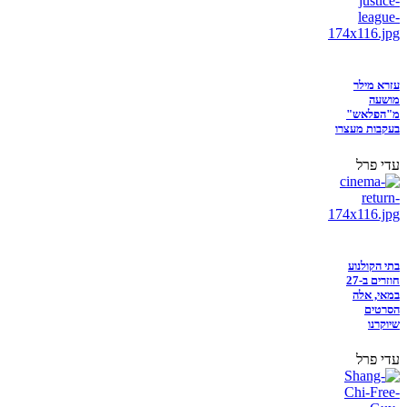
עזרא מילר
מושעה
מ"הפלאש"
בעקבות מעצרו
עדי פרל
בתי הקולנוע
חוזרים ב-27
במאי, אלה
הסרטים
שיוקרנו
עדי פרל