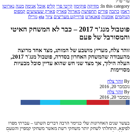
עדי פרל
In this category:
מוזיקה
פוקימון
קייטי פרי
קליפ
אוכל
אנימה
מנגה
נארוטו
ראמן
כתבה
פורים
תחפושת
מארוול
פארק
פארק שעשועים
קמפוס
הנוקמים
אומנות
פאנארט
פרוייקט מעריצים
ציור
gta
גורילז
פוטבול מנג'ר 2017 – כבר לא המשחק האיטי
והמסורבל של פעם
זוהר צלח, מעריץ מושבע של המותג, מצד אחד מרוצה
מהעבודה שהמשחק האחרון בסדרה, פוטבול מנג'ר 2017,
העלה הילוך, אך מצד שני חש שהוא עדיין סובל מבעיות
מסויימות
By
זוהר צלח
נובמבר 20, 2016
By
זוהר צלח
נובמבר 20, 2016
Facebook
Twitter
WhatsApp
Pinterest
Email
בעשר שנים האחרונות שלי כגיימר הרבה דברים השתנו – עברתי מפרו
לפיפא, התחלתי לשחק יותר משחקי רשת מאשר משחקי קמפיין והטעם