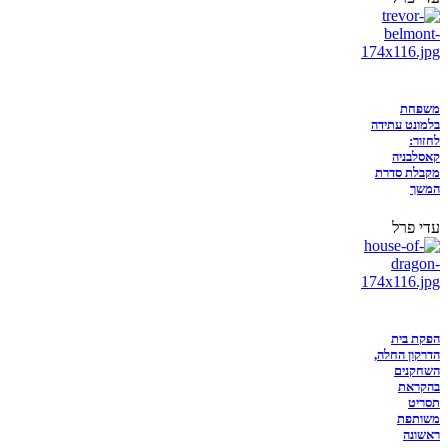
משפחת
בלמונט עתידה
לחזור:
קאסלבניה
מקבלת סדרת
המשך
עדי פרל
הפקת בית
הדרקון החלה,
השחקנים
בהקראת
תסריט
משותפת
ראשונה