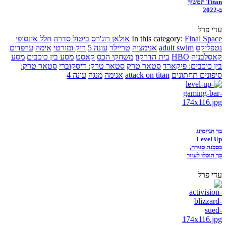
Titan תמשיך
ב-2022
עדי פרל
Final Space
In this category:
אולאן רוג'רס
ביטול סדרה
חלל אינסופי
נטפליקס
adult swim
אנימציה
טריילר
עונה 5
ריק ומורטי
אימה
ערפדים
קאסלבניה
HBO
בית הדרקון
משחקי הכס
קאסט
מסע בין כוכבים
מסע
בין כוכבים: פיקארד
סטאר טרק
סטאר טרק: דיסקוברי
סטאר טרק:
סיפונים תחתונים
attack on titan
אנימה
מנגה
עונה 4
בר הגיימינג
Level Up
בסכנת סגירה,
כך תוכלו לעזור
עדי פרל