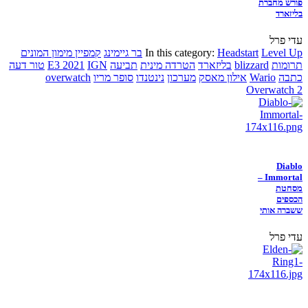
פורש מחברת
בליזארד
עדי פרל
Level Up
Headstart
In this category:
בר גיימינג
קמפיין מימון המונים
תרומות
blizzard
בליזארד
הטרדה מינית
תביעה
IGN
E3 2021
טור דעה
כתבה
Wario
אילון מאסק
מערכון
נינטנדו
סופר מריו
overwatch
Overwatch 2
Diablo
Immortal –
מסחטת
הכספים
ששברה אותי
עדי פרל