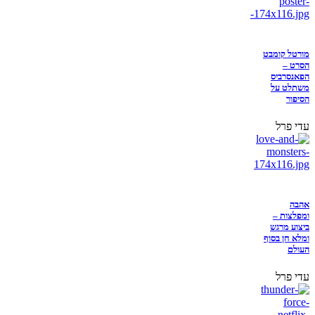
מורטל קומבט
הסרט –
הפאנסרביס
משתלט על
הסיפור
עדי פרל
אהבה
ומפלצות –
ביצוע מרגש
ומלא חן בסוף
העולם
עדי פרל