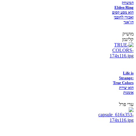
המשחק
Elden Ring
הוא מסע קסום
ואכזרי לחובבי
הז'אנר
מושיק
קלינמן
Life is
Strange:
True Colors
הוא יצירת
אומנות
עדי פרל