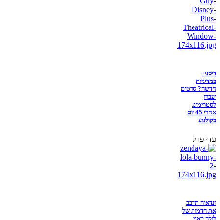
דיסני+
במדיניות
חדשה? סרטים
יעברו
לסטרימינג
אחרי 45 יום
בקולנוע
עדי פרל
זנדאיה תדבב
את הדמות של
לולה באני