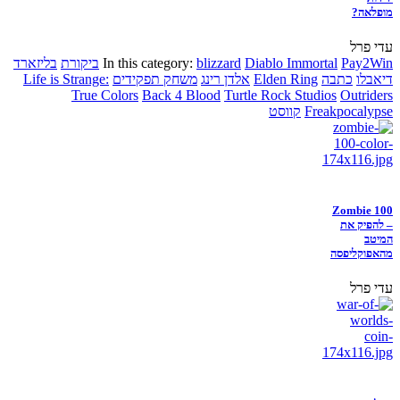
מופלאה?
עדי פרל
Pay2Win
Diablo Immortal
blizzard
In this category:
ביקורת
בליזארד
דיאבלו
כתבה
Elden Ring
אלדן רינג
משחק תפקידים
Life is Strange:
True Colors
Back 4 Blood
Turtle Rock Studios
Outriders
Freakpocalypse
קווסט
Zombie 100
– להפיק את
המיטב
מהאפוקליפסה
עדי פרל