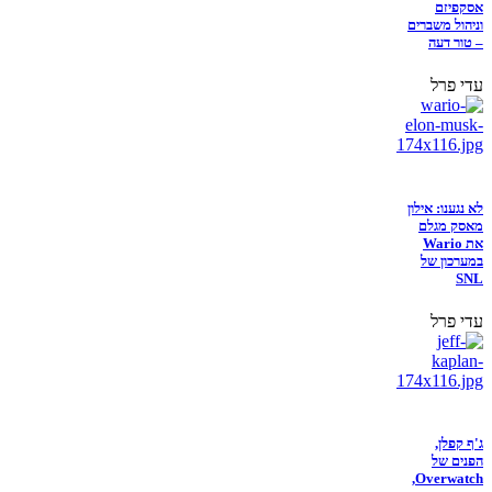
אסקפיזם
וניהול משברים
– טור דעה
עדי פרל
לא נגענו: אילון
מאסק מגלם
את Wario
במערכון של
SNL
עדי פרל
ג'ף קפלן,
הפנים של
Overwatch,