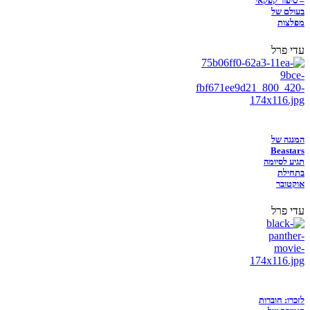
– סיפור קפקאי
בעולם של
מפלצות
עדי פרל
המנגה של
Beastars
תגיע לסיומה
בתחילת
אוקטובר
עדי פרל
לזכרו: חוברות