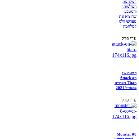
"מלחמת
העולמות"
והמטבע
שהוציא את
מעריצי וולס
למלחמה
עדי פרל
המנגה של
Attack on
Titan תסתיים
באפריל 2021
עדי פרל
Monster #8