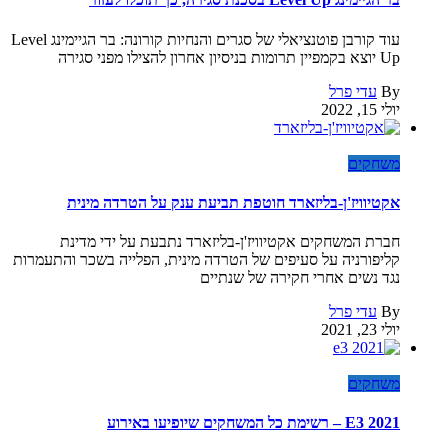
עוד קורבן פוטנציאלי של סגרים והנחיות קורונה: בר הגיימינג Level
Up יוצא בקמפיין תרומות בניסיון אחרון להצילו מפני סגירה
By
עדי פרל
יולי 15, 2022
משחקים
אקטיוויז'ן-בליזארד חוטפת תביעת ענק על הטרדה מינית
חברת המשחקים אקטיוויז'ן-בליזארד נתבעת על ידי מדינת
קליפורניה על סעיפים של הטרדה מינית, הפלייה בשכר והתעמרות
נגד נשים אחרי חקירה של שנתיים
By
עדי פרל
יולי 23, 2021
משחקים
E3 2021 – רשימת כל המשחקים שיופיעו באירוע