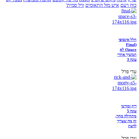
כוח רעם
איש מזל התאומים
וויל סמית'
חלל אינסופי
(Final
Space) לא
תמשיך אחרי
עונה 3
עדי פרל
ריק ומורטי
עונה 5
מתחילה מחר,
זה מה שצריך
לדעת
עדי פרל