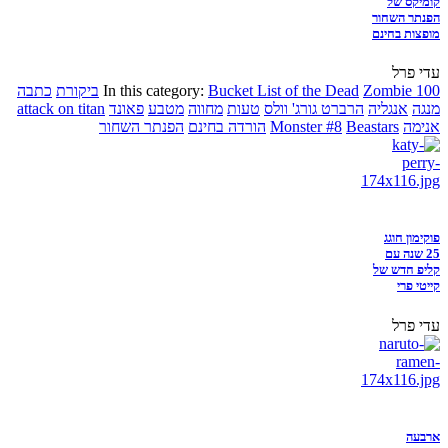
קומיקס של
הפנתר השחור
מופצות בחינם
עדי פרל
Zombie 100
Bucket List of the Dead
In this category:
ביקורת
כתבה
מנגה
אנגליה
הרברט גורג' וולס
טעות
מחווה
מטבע
פאונד
attack on titan
אנימה
Beastars
Monster #8
הורדה בחינם
הפנתר השחור
פוקימון חוגג
25 שנה עם
קליפ חדש של
קייטי פרי
עדי פרל
ארבעה