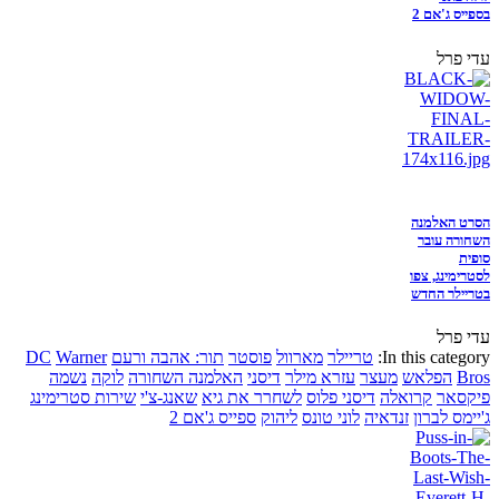
בספייס ג'אם 2
עדי פרל
הסרט האלמנה
השחורה עובר
סופית
לסטרימינג, צפו
בטריילר החדש
עדי פרל
In this category:
טריילר
מארוול
פוסטר
תור: אהבה ורעם
Warner
DC
Bros
הפלאש
מעצר
עזרא מילר
דיסני
האלמנה השחורה
לוקה
נשמה
פיקסאר
קרואלה
דיסני פלוס
לשחרר את גיא
שאנג-צ'י
שירות סטרימינג
ג'יימס לברון
זנדאיה
לוני טונס
ליהוק
ספייס ג'אם 2