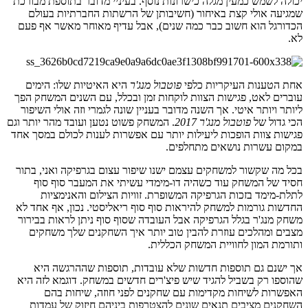
יכולה לשמש כמעין מגלה כישרונות נוסף. בעיניי מדובר בתוספת מבורכת
שמגיעה אולי קצת באיחור (חשיבותן של הרשתות החברתיות בעולם
הכדורגל הוא חשוב כבר כמה שנים), אבל עדיף מאוחר מאשר אף פעם
לא.
אחת הטענות העיקריות כלפי
פוטבול מנג'ר
היא האיטיות שלו: הימים
עוברים לאט, פגישות הצוות לוקחות זמן ובכלל, עם השנים המשחק הפך
ליותר ויותר איטי. אך השנה מדובר בעניין שונה לגמרי וזה אולי השיפור
הכי גדול של
פוטבול מנג'ר 2017
. המשחק פשוט נטען ועובד מהר יותר וגם
פגישות צוות הופכות ליעילות יותר עם אפשרות לענות לכולם במסך אחד
במקום עשרות נושאים מתחלפים.
בכל מה שקשור למשחקים עצמם ישנו שיפור עצום בגרפיקה ואני, בתור
חסיד של המשחק עוד כשהיה דו-מימדי עשיתי את המעבר סוף סוף
לתלת-מימד בזכות הגרפיקה המשופרת. זוויות הצילום והאנימציות
החדשות גורמות למשחק להיראות סוף סוף ריאליסטי. נכון, אף אחד לא
משחק מנג'ר בגלל הגרפיקה אבל העובדה שסוף סוף ניתן לראות בבירור
מצבים ומהלכים עוזרת להבין טוב יותר איך השחקנים שלך משחקים
ותורמת המון לחוויית המשחק הכללית.
אך ישנם גם תוספות חדשות שלא עובדות, תוספות שההרגשה היא
שהוספו רק בשביל להגיד שיש פיצ'רים חדשים במשחק. דוגמא לזה היא
האפשרות לשיחות מקדימות עם שחקנים לפני חוזה, שיחות בהם
השחקנים מציבים תנאים שונים להצטרפות ביניהם חיזוק של עמדות