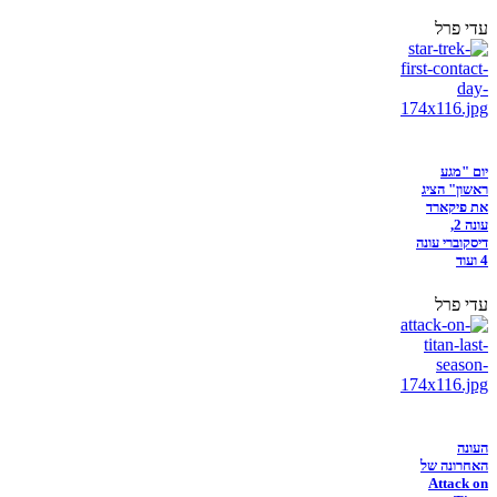
עדי פרל
יום "מגע
ראשון" הציג
את פיקארד
עונה 2,
דיסקוברי עונה
4 ועוד
עדי פרל
העונה
האחרונה של
Attack on