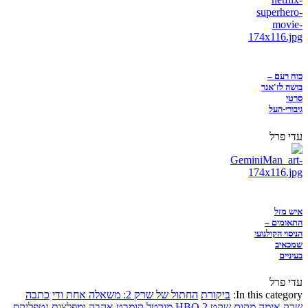
כוח רעם –
בושה לז'אנר
סרטי
גיבורי-העל
עדי פרל
איש מזל
התאומים –
הניסוי הקולנועי
שמכאיב
בעיניים
עדי פרל
In this category:
ביקורת
החתול של שרק 2: משאלה אחת ודי
כתבה
שרק
אימה
מקום שקט 2
HBO
מורטל קומבט
אהבה ומפלצות
נטפליקס