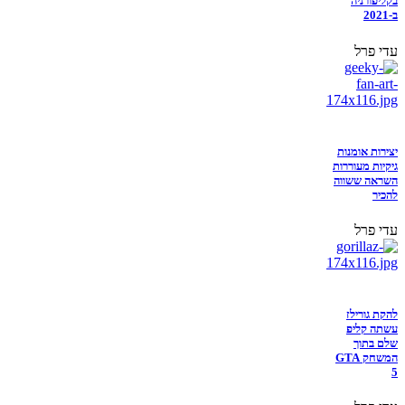
בקליפורניה
ב-2021
עדי פרל
יצירות אומנות
גיקיות מעוררות
השראה ששווה
להכיר
עדי פרל
להקת גורילז
עשתה קליפ
שלם בתוך
המשחק GTA
5