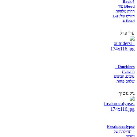
Back 4
Blood עוד
רחוק מלהיות
היורש של Left
4 Dead
עדי פרל
Outriders –
הרעיונות
טובים, הביצוע
שלהם פחות
גיל גוטקין
Freakpocalypse
– תחילתה של
ידידות