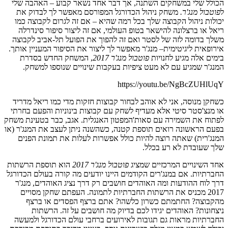
הכולל שלי במשחקים השתנה, אך דבר אחד נשאר קבוע – האהבה שלי
ל
פוטבול מנג'ר.
משחק ניהול הכדורגל המפורסם מאפשר לך לבדוק את
יכולות ניהול הקבוצה שלך בכל רמה שהיא – אם זה לגרום לקבוצה כמו
ריאל או ברצלונה להישאר בטופ העולמי, אם זה ליצור סיפור סינדרלה
משלך בדומה לזה של לסטר ואם זה להפוך את הפועל תל-אביב לקבוצה
אירופאית ליגיטימית– מנג'ר מאפשר לך ליצור את הסיפור המעניין אותך.
בימים אלה מגיע לחנויות
פוטבול מנג'ר 2017
, המשחק החדש בסדרת
המנג'ר שמגיע עם לא מעט ציפיות בעקבות שינויים שנוספו למשחק.
https://youtu.be/NgBcZUHlUqY
כשחקן מנוסה, אני לא אוהב לבחור קבוצות חזקות מדי כמו ריאל מדריד
או מנצ'סטר סיטי אלא מעדיף לשחק עם קבוצות בינוניות והפעם בחרתי
לפתוח את השמירה עם סאות'המפטון האנגלית. אגב, כבר בטעינת משחק
בפעם הראשונה רואים תוספת קטנה, כשהשנה ניתן לעצב את המנג'ר (או
המנג'רית) שאתה רוצה להיות כולל אפשרות לעלות את תמונת הפנים
שלך שעובדת לא רע בכלל.
אחד השינויים המרכזיים שמציג
פוטבול מנג'ר 2017
הוא תוספת הרשתות
החברתיות. אם במנג'רים הקודמים היינו יודעים מה קורה בעולם הכדורגל
דרך לוח ההודעות ומה האוהדים חושבים רק דרך נציג האוהדים, מנג'ר
2017 מכניס את הרשתות החברתיות לתמונה. העפתם שחקן מסויים
מהקבוצה? החתמתם כשרון כלשהו? אתם ברצף הפסדים או ברצף
ניצחונות? האוהדים יגידו לכם בדיוק מה חושבים על זה. הרשתות
החברתיות מראות גם תגובות לאירועים ברחבי עולם הכדורגל ולמעשה