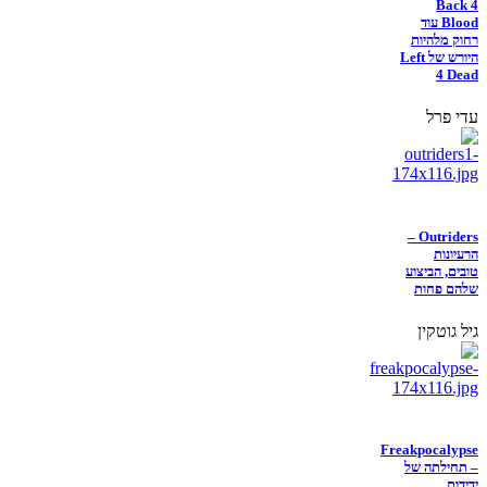
Back 4
Blood עוד
רחוק מלהיות
היורש של Left
4 Dead
עדי פרל
Outriders –
הרעיונות
טובים, הביצוע
שלהם פחות
גיל גוטקין
Freakpocalypse
– תחילתה של
ידידות