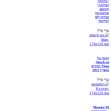
"מלחמת
העולמות"
והמטבע
שהוציא את
מעריצי וולס
למלחמה
עדי פרל
המנגה של
Attack on
Titan תסתיים
באפריל 2021
עדי פרל
Monster #8