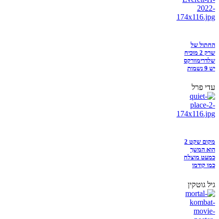
החתול של
שרק 2 מוכיח
שלדרימוורקס
יש 9 נשמות
עדי פרל
מקום שקט 2
הוא המשך
כמעט מוצלח
כמו קודמו
גיל גוטקין