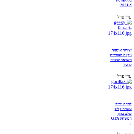
בקליפורניה
ב-2021
עדי פרל
יצירות אומנות
גיקיות מעוררות
השראה ששווה
להכיר
עדי פרל
להקת גורילז
עשתה קליפ
שלם בתוך
המשחק GTA
5