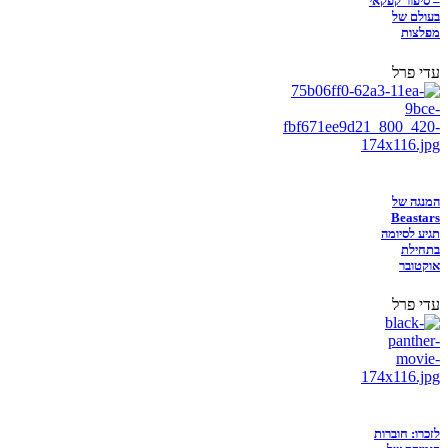
– סיפור קפקאי
בעולם של
מפלצות
עדי פרל
המנגה של
Beastars
תגיע לסיומה
בתחילת
אוקטובר
עדי פרל
לזכרו: חוברות