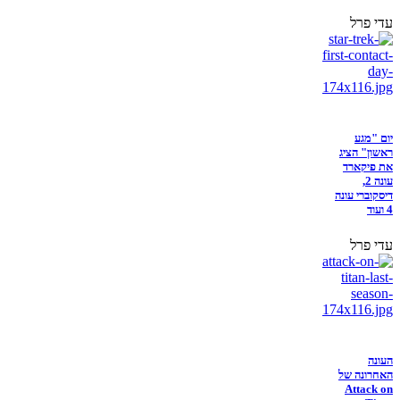
עדי פרל
יום "מגע
ראשון" הציג
את פיקארד
עונה 2,
דיסקוברי עונה
4 ועוד
עדי פרל
העונה
האחרונה של
Attack on