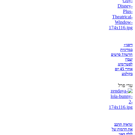
דיסני+
במדיניות
חדשה? סרטים
יעברו
לסטרימינג
אחרי 45 יום
בקולנוע
עדי פרל
זנדאיה תדבב
את הדמות של
לולה באני