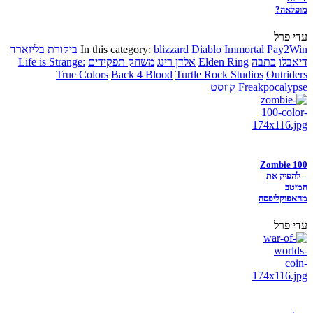
מופלאה?
עדי פרל
Pay2Win
Diablo Immortal
blizzard
In this category:
ביקורת
בליזארד
דיאבלו
כתבה
Elden Ring
אלדן רינג
משחק תפקידים
Life is Strange:
True Colors
Back 4 Blood
Turtle Rock Studios
Outriders
Freakpocalypse
קווסט
Zombie 100
– להפיק את
המיטב
מהאפוקליפסה
עדי פרל