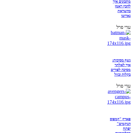
מתכונים איך
להכין ראמן
בהשראת
נארוטו
עדי פרל
נשף מסיכות:
איך לאלתר
מסיכה לפורים
בקלות ובזול
עדי פרל
פארק "קמפוס
הנוקמים"
יפתח