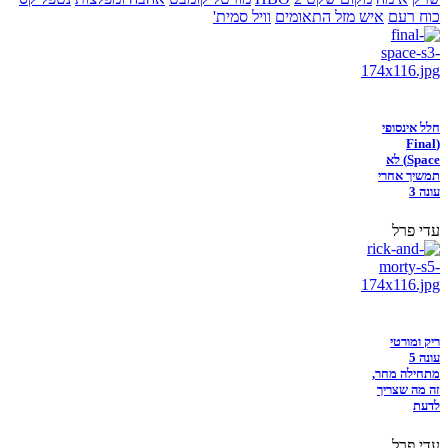
כוח רעם
איש מזל התאומים
וויל סמית'
חלל אינסופי
(Final
Space) לא
תמשיך אחרי
עונה 3
עדי פרל
ריק ומורטי
עונה 5
מתחילה מחר,
זה מה שצריך
לדעת
עדי פרל