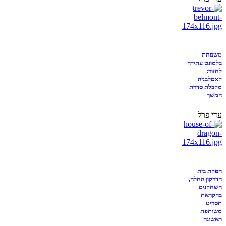
משפחת
בלמונט עתידה
לחזור:
קאסלבניה
מקבלת סדרת
המשך
עדי פרל
הפקת בית
הדרקון החלה,
השחקנים
בהקראת
תסריט
משותפת
ראשונה