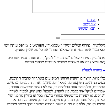
אודות
צור קשר
תנאי שימוש
גיקלואיד - צירוף המלים "גיק" ו"טבלואיד", הפורמט בו מודפס עיתון יומי -
הוא מגזין אינטרנטי חדש שמאגד תחתיו את כל מה שגיק ומעניין.
מרצ'ן-גיק - צירוף המלים "מרצ'נדייז" ו"גיק", היא חנות תכנית שותפים
(Affiliate) בה אנו מאגדים מוצרים מגניבים מרחבי הרשת.
בחזרה למעלה
כל זכויות היוצרים והקניין הרוחני המופיעים באתר זה לרבות התוכנה,
בסיס הנתונים, הטקסטים, התיאורים, עיצוב האתר, הקבצים הגרפיים,
התמונות, וכל חומר אחר הכלולים בו, אם לא נאמר מפורשות אחרת,
שמורים לגיקלואיד בלבד. אין להפיץ, לשכפל, להעתיק, למכור, לשדר,
לפרסם, או לעשות כל שימוש מסחרי כלשהו בכל או בחלק מתכניו של
האתר, כולל מוצרים, תמונות, גרפיקה, תיאורים, עיצוב וכל דבר אחר
המוצג באתר, אלא אם ניתנה רשות כתובה וחתומה לכך בכתב ומראש