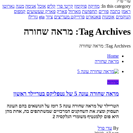
עדי פרל
In this category:
מוזיקה
פוקימון
קייטי פרי
קליפ
אוכל
אנימה
מנגה
נארוטו
ראמן
כתבה
פורים
תחפושת
מארוול
פארק
פארק שעשועים
קמפוס
הנוקמים
אומנות
פאנארט
פרוייקט מעריצים
ציור
gta
גורילז
Tag Archives: מראה שחורה
Tag Archives: מראה שחורה
Home
מראה שחורה
סדרות
מראה שחורה עונה 5 של נטפליקס בטריילר ראשון
הטריילר של מראה שחורה עונה 5 רומז על הנושאים בהם העונה
תעסוק ומציג את השחקנים המרכזיים שמשתתפים בה, אחת מהן
היא פום קלמנטיף משומרי הגלקסיה 2
By
עדי פרל