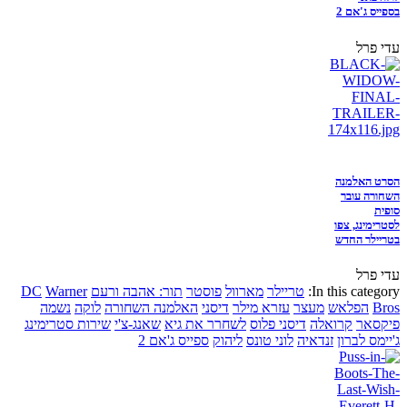
בספייס ג'אם 2
עדי פרל
הסרט האלמנה
השחורה עובר
סופית
לסטרימינג, צפו
בטריילר החדש
עדי פרל
In this category:
טריילר
מארוול
פוסטר
תור: אהבה ורעם
Warner
DC
Bros
הפלאש
מעצר
עזרא מילר
דיסני
האלמנה השחורה
לוקה
נשמה
פיקסאר
קרואלה
דיסני פלוס
לשחרר את גיא
שאנג-צ'י
שירות סטרימינג
ג'יימס לברון
זנדאיה
לוני טונס
ליהוק
ספייס ג'אם 2