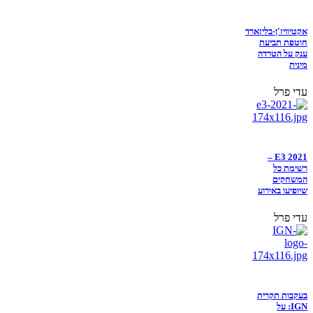
אקטיוויז'ן-בליזארד
חוטפת תביעת
ענק על הטרדה
מינית
עדי פרל
E3 2021 –
רשימת כל
המשחקים
שיופיעו באירוע
עדי פרל
בעקבות תקרית
IGN: על