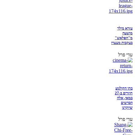
עזרא מילר
מושעה
מ"הפלאש"
בעקבות מעצרו
עדי פרל
בתי הקולנוע
חוזרים ב-27
במאי, אלה
הסרטים
שיוקרנו
עדי פרל