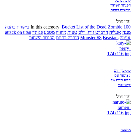
קומיקס של
הפנתר השחור
מופצות בחינם
עדי פרל
Zombie 100
Bucket List of the Dead
In this category:
ביקורת
כתבה
מנגה
אנגליה
הרברט גורג' וולס
טעות
מחווה
מטבע
פאונד
attack on titan
אנימה
Beastars
Monster #8
הורדה בחינם
הפנתר השחור
פוקימון חוגג
25 שנה עם
קליפ חדש של
קייטי פרי
עדי פרל
ארבעה