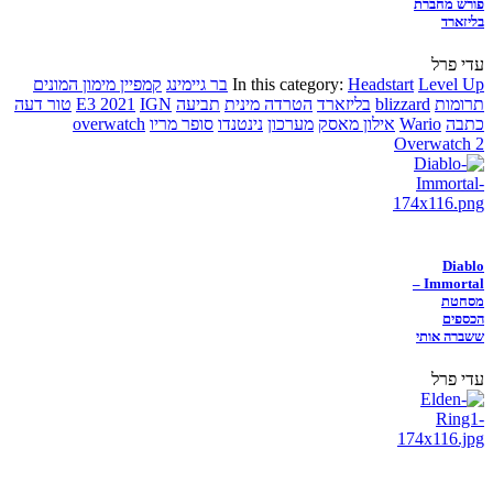
פורש מחברת
בליזארד
עדי פרל
Level Up
Headstart
In this category:
בר גיימינג
קמפיין מימון המונים
תרומות
blizzard
בליזארד
הטרדה מינית
תביעה
IGN
E3 2021
טור דעה
כתבה
Wario
אילון מאסק
מערכון
נינטנדו
סופר מריו
overwatch
Overwatch 2
Diablo
Immortal –
מסחטת
הכספים
ששברה אותי
עדי פרל