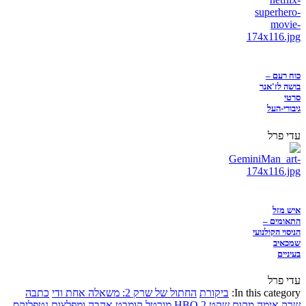
כוח רעם –
בושה לז'אנר
סרטי
גיבורי-העל
עדי פרל
איש מזל
התאומים –
הניסוי הקולנועי
שמכאיב
בעיניים
עדי פרל
In this category:
ביקורת
החתול של שרק 2: משאלה אחת ודי
כתבה
שרק
אימה
מקום שקט 2
HBO
מורטל קומבט
אהבה ומפלצות
נטפליקס