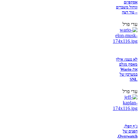
אסקפיזם
וניהול משברים
– טור דעה
עדי פרל
לא נגענו: אילון
מאסק מגלם
את Wario
במערכון של
SNL
עדי פרל
ג'ף קפלן,
הפנים של
Overwatch,