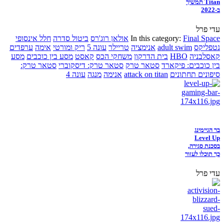
Titan תמשיך
ב-2022
עדי פרל
Final Space
In this category:
אולאן רוג'רס
ביטול סדרה
חלל אינסופי
נטפליקס
adult swim
אנימציה
טריילר
עונה 5
ריק ומורטי
אימה
ערפדים
קאסלבניה
HBO
בית הדרקון
משחקי הכס
קאסט
מסע בין כוכבים
מסע
בין כוכבים: פיקארד
סטאר טרק
סטאר טרק: דיסקוברי
סטאר טרק:
סיפונים תחתונים
attack on titan
אנימה
מנגה
עונה 4
בר הגיימינג
Level Up
בסכנת סגירה,
כך תוכלו לעזור
עדי פרל