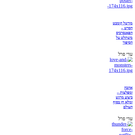
מורטל קומבט
הסרט –
הפאנסרביס
משתלט על
הסיפור
עדי פרל
אהבה
ומפלצות –
ביצוע מרגש
ומלא חן בסוף
העולם
עדי פרל