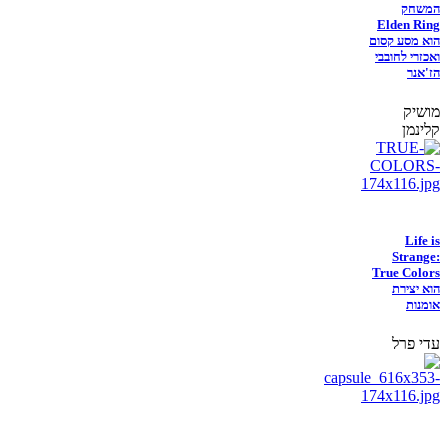
המשחק
Elden Ring
הוא מסע קסום
ואכזרי לחובבי
הז'אנר
מושיק
קלינמן
Life is
Strange:
True Colors
הוא יצירת
אומנות
עדי פרל