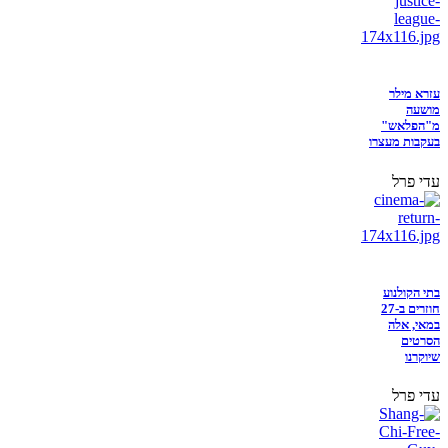
עזרא מילר
מושעה
מ"הפלאש"
בעקבות מעצרו
עדי פרל
בתי הקולנוע
חוזרים ב-27
במאי, אלה
הסרטים
שיוקרנו
עדי פרל