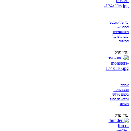
מורטל קומבט
הסרט –
הפאנסרביס
משתלט על
הסיפור
עדי פרל
אהבה
ומפלצות –
ביצוע מרגש
ומלא חן בסוף
העולם
עדי פרל