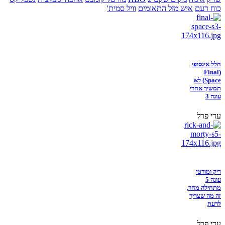
כוח רעם
איש מזל התאומים
וויל סמית'
חלל אינסופי
(Final
Space) לא
תמשיך אחרי
עונה 3
עדי פרל
ריק ומורטי
עונה 5
מתחילה מחר,
זה מה שצריך
לדעת
עדי פרל