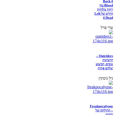
Back 4
Blood עוד
רחוק מלהיות
היורש של Left
4 Dead
עדי פרל
Outriders –
הרעיונות
טובים, הביצוע
שלהם פחות
גיל גוטקין
Freakpocalypse
– תחילתה של
ידידות