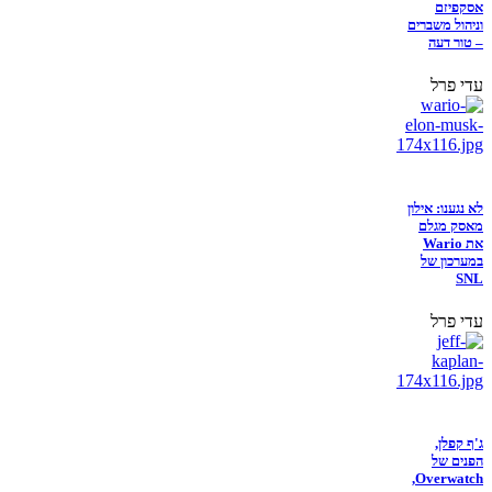
אסקפיזם
וניהול משברים
– טור דעה
עדי פרל
לא נגענו: אילון
מאסק מגלם
את Wario
במערכון של
SNL
עדי פרל
ג'ף קפלן,
הפנים של
Overwatch,