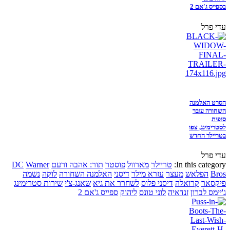
בספייס ג'אם 2
עדי פרל
הסרט האלמנה
השחורה עובר
סופית
לסטרימינג, צפו
בטריילר החדש
עדי פרל
In this category:
טריילר
מארוול
פוסטר
תור: אהבה ורעם
Warner
DC
Bros
הפלאש
מעצר
עזרא מילר
דיסני
האלמנה השחורה
לוקה
נשמה
פיקסאר
קרואלה
דיסני פלוס
לשחרר את גיא
שאנג-צ'י
שירות סטרימינג
ג'יימס לברון
זנדאיה
לוני טונס
ליהוק
ספייס ג'אם 2