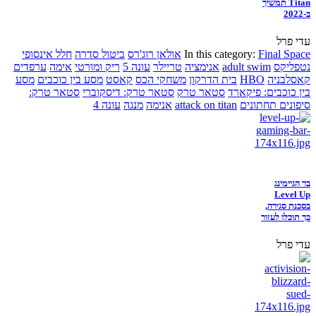
Titan תמשיך
ב-2022
עדי פרל
Final Space
In this category:
אולאן רוג'רס
ביטול סדרה
חלל אינסופי
נטפליקס
adult swim
אנימציה
טריילר
עונה 5
ריק ומורטי
אימה
ערפדים
קאסלבניה
HBO
בית הדרקון
משחקי הכס
קאסט
מסע בין כוכבים
מסע
בין כוכבים: פיקארד
סטאר טרק
סטאר טרק: דיסקוברי
סטאר טרק:
סיפונים תחתונים
attack on titan
אנימה
מנגה
עונה 4
בר הגיימינג
Level Up
בסכנת סגירה,
כך תוכלו לעזור
עדי פרל