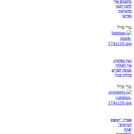
מתכונים איך
להכין ראמן
בהשראת
נארוטו
עדי פרל
נשף מסיכות:
איך לאלתר
מסיכה לפורים
בקלות ובזול
עדי פרל
פארק "קמפוס
הנוקמים"
יפתח