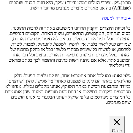
מרצ'ן-גיק - צירוף המלים "מרצ'נדייז" ו"גיק", היא חנות תכנית שותפים
(Affiliate) בה אנו מאגדים מוצרים מגניבים מרחבי הרשת.
בחזרה למעלה
כל זכויות היוצרים והקניין הרוחני המופיעים באתר זה לרבות התוכנה,
בסיס הנתונים, הטקסטים, התיאורים, עיצוב האתר, הקבצים הגרפיים,
התמונות, וכל חומר אחר הכלולים בו, אם לא נאמר מפורשות אחרת,
שמורים לגיקלואיד בלבד. אין להפיץ, לשכפל, להעתיק, למכור, לשדר,
לפרסם, או לעשות כל שימוש מסחרי כלשהו בכל או בחלק מתכניו של
האתר, כולל מוצרים, תמונות, גרפיקה, תיאורים, עיצוב וכל דבר אחר
המוצג באתר, אלא אם ניתנה רשות כתובה וחתומה לכך בכתב ומראש
ע''י גיקלואיד.
גילוי נאות:
כמו לכל אתר אינטרנט אחר, יש לנו עלויות תפעול. חלק
מהלינקים באתר הם לינקים שמפנים לאתרי צד שלישי, להלן "שותפים".
במידה ומתבצעת רכישה באתר השותף, אנחנו מקבלים עמלה. אנחנו לא
מפרסמים ביקורות בתשלום או חוות דעת מזויפות בטענה שהן אותנטיות.
כל המוצרים מפורסמים על פי שיקול דעתנו הבלעדי כי אנחנו חושבים
שהם מגניבים.
Close