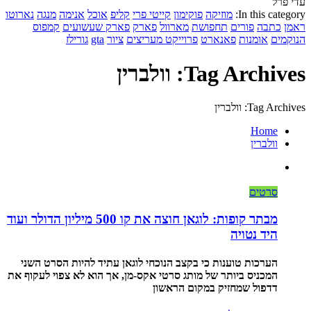
עדי פרל
In this category:
מוזיקה
פוקימון
קייטי פרי
קליפ
אוכל
אנימה
מנגה
נארוטו
ראמן
כתבה
פורים
תחפושת
מארוול
פארק
פארק שעשועים
קמפוס
הנוקמים
אומנות
פאנארט
פרוייקט מעריצים
ציור
gta
גורילז
Tag Archives: וולברין
Tag Archives: וולברין
Home
וולברין
סרטים
מבתר קופות: לוגאן חוצה את קו 500 מיליון הדולר ועוד
היד נטויה
הערכות טוענות כי בקצב הנוכחי לוגאן עתיד להיות הסרט השני
המכניס ביותר של מותג סרטי אקס-מן, אך הוא לא צפוי לעקוף את
דדפול שמחזיק במקום הראשון