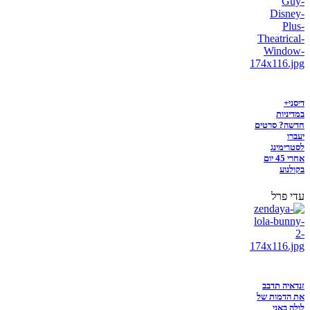
דיסני+
במדיניות
חדשה? סרטים
יעברו
לסטרימינג
אחרי 45 יום
בקולנוע
עדי פרל
זנדאיה תדבב
את הדמות של
לולה באני