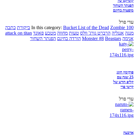
קומיקס של
הפנתר השחור
מופצות בחינם
עדי פרל
Zombie 100
Bucket List of the Dead
In this category:
ביקורת
כתבה
מנגה
אנגליה
הרברט גורג' וולס
טעות
מחווה
מטבע
פאונד
attack on titan
אנימה
Beastars
Monster #8
הורדה בחינם
הפנתר השחור
פוקימון חוגג
25 שנה עם
קליפ חדש של
קייטי פרי
עדי פרל
ארבעה