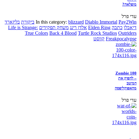
מופלאה?
עדי פרל
Pay2Win
Diablo Immortal
blizzard
In this category:
ביקורת
בליזארד
דיאבלו
כתבה
Elden Ring
אלדן רינג
משחק תפקידים
Life is Strange:
True Colors
Back 4 Blood
Turtle Rock Studios
Outriders
Freakpocalypse
קווסט
Zombie 100
– להפיק את
המיטב
מהאפוקליפסה
עדי פרל