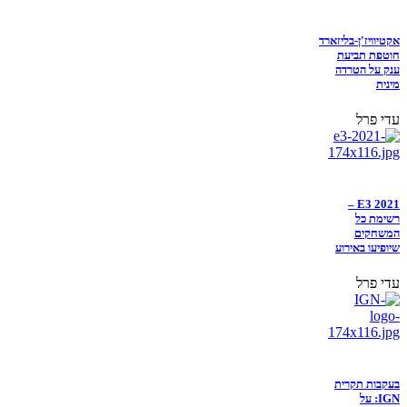
אקטיוויז'ן-בליזארד
חוטפת תביעת
ענק על הטרדה
מינית
עדי פרל
E3 2021 –
רשימת כל
המשחקים
שיופיעו באירוע
עדי פרל
בעקבות תקרית
IGN: על