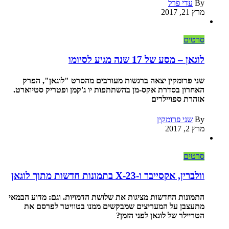
By
עדי פרל
מרץ 21, 2017
סרטים
לוגאן – מסע של 17 שנה מגיע לסיומו
שני פרומקין יצאה ברגשות מעורבים מהסרט "לוגאן", הפרק
האחרון בסדרת אקס-מן בהשתתפות יו ג'קמן ופטריק סטיוארט.
אזהרת ספויילרים
By
שני פרומקין
מרץ 2, 2017
סרטים
וולברין, אקסייבר ו-X-23 בתמונות חדשות מתוך לוגאן
התמונות החדשות מציגות את שלושת הדמויות. וגם: מדוע הבמאי
מתעצבן על המעריצים שמבקשים ממנו בטוויטר לפרסם את
הטריילר של לוגאן לפני הזמן?