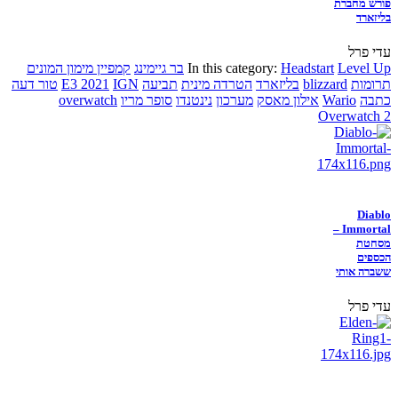
פורש מחברת
בליזארד
עדי פרל
Level Up
Headstart
In this category:
בר גיימינג
קמפיין מימון המונים
תרומות
blizzard
בליזארד
הטרדה מינית
תביעה
IGN
E3 2021
טור דעה
כתבה
Wario
אילון מאסק
מערכון
נינטנדו
סופר מריו
overwatch
Overwatch 2
Diablo
Immortal –
מסחטת
הכספים
ששברה אותי
עדי פרל