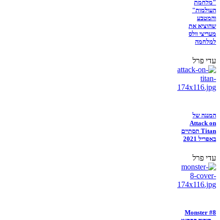
"מלחמת
העולמות"
והמטבע
שהוציא את
מעריצי וולס
למלחמה
עדי פרל
המנגה של
Attack on
Titan תסתיים
באפריל 2021
עדי פרל
Monster #8