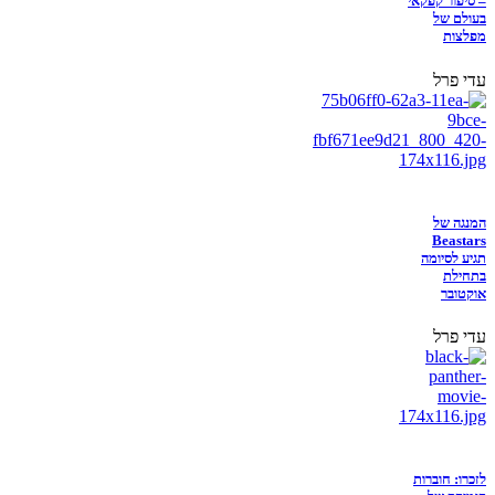
– סיפור קפקאי
בעולם של
מפלצות
עדי פרל
המנגה של
Beastars
תגיע לסיומה
בתחילת
אוקטובר
עדי פרל
לזכרו: חוברות