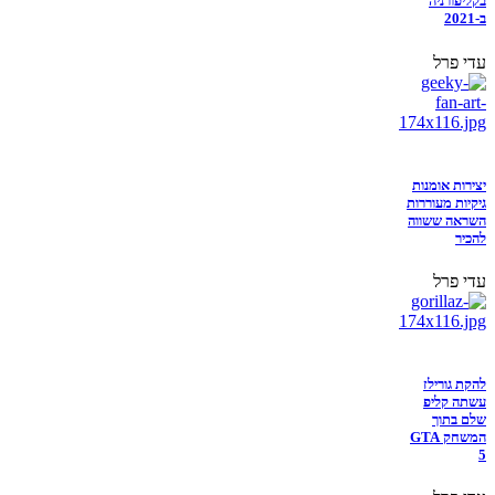
בקליפורניה
ב-2021
עדי פרל
יצירות אומנות
גיקיות מעוררות
השראה ששווה
להכיר
עדי פרל
להקת גורילז
עשתה קליפ
שלם בתוך
המשחק GTA
5