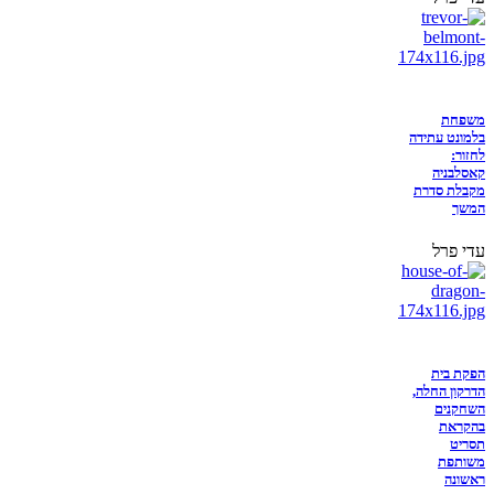
משפחת
בלמונט עתידה
לחזור:
קאסלבניה
מקבלת סדרת
המשך
עדי פרל
הפקת בית
הדרקון החלה,
השחקנים
בהקראת
תסריט
משותפת
ראשונה