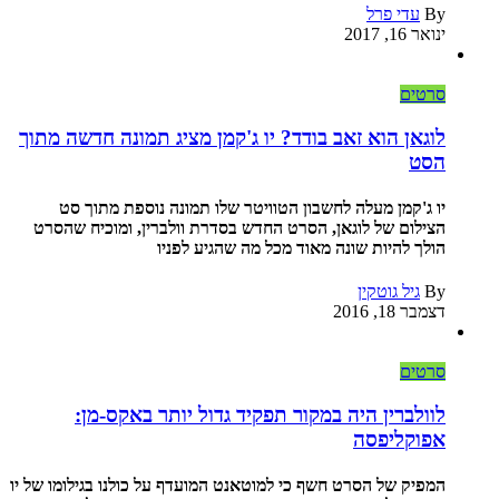
By
עדי פרל
ינואר 16, 2017
סרטים
לוגאן הוא זאב בודד? יו ג'קמן מציג תמונה חדשה מתוך
הסט
יו ג'קמן מעלה לחשבון הטוויטר שלו תמונה נוספת מתוך סט
הצילום של לוגאן, הסרט החדש בסדרת וולברין, ומוכיח שהסרט
הולך להיות שונה מאוד מכל מה שהגיע לפניו
By
גיל גוטקין
דצמבר 18, 2016
סרטים
לוולברין היה במקור תפקיד גדול יותר באקס-מן:
אפוקליפסה
המפיק של הסרט חשף כי למוטאנט המועדף על כולנו בגילומו של יו