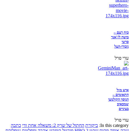
כוח רעם –
בושה לז'אנר
סרטי
גיבורי-העל
עדי פרל
איש מזל
התאומים –
הניסוי הקולנועי
שמכאיב
בעיניים
עדי פרל
In this category:
ביקורת
החתול של שרק 2: משאלה אחת ודי
כתבה
שרק
אימה
מקום שקט 2
HBO
מורטל קומבט
אהבה ומפלצות
נטפליקס