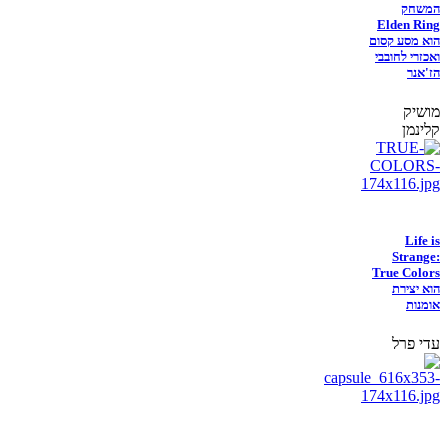
המשחק
Elden Ring
הוא מסע קסום
ואכזרי לחובבי
הז'אנר
מושיק
קלינמן
Life is
Strange:
True Colors
הוא יצירת
אומנות
עדי פרל