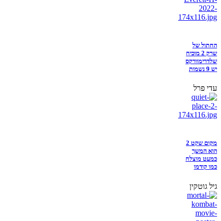
החתול של
שרק 2 מוכיח
שלדרימוורקס
יש 9 נשמות
עדי פרל
מקום שקט 2
הוא המשך
כמעט מוצלח
כמו קודמו
גיל גוטקין