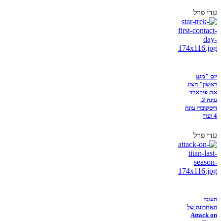
עדי פרל
יום "מגע
ראשון" הציג
את פיקארד
עונה 2,
דיסקוברי עונה
4 ועוד
עדי פרל
העונה
האחרונה של
Attack on