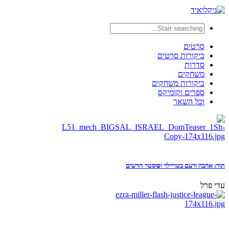
סרטים
ביקורות סרטים
סדרות
משחקים
ביקורות משחקים
ספרים וקומיקס
וכל השאר
תור: אהבה ורעם בטריילר ופוסטר חדשים
עדי פרל