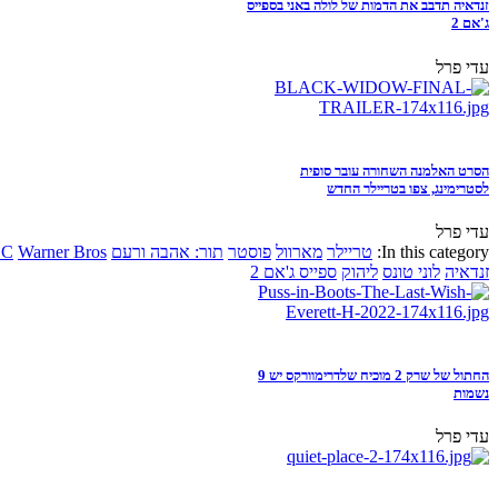
זנדאיה תדבב את הדמות של לולה באני בספייס
ג'אם 2
עדי פרל
הסרט האלמנה השחורה עובר סופית
לסטרימינג, צפו בטריילר החדש
עדי פרל
In this category:
טריילר
מארוול
פוסטר
תור: אהבה ורעם
Warner Bros
DC
זנדאיה
לוני טונס
ליהוק
ספייס ג'אם 2
החתול של שרק 2 מוכיח שלדרימוורקס יש 9
נשמות
עדי פרל