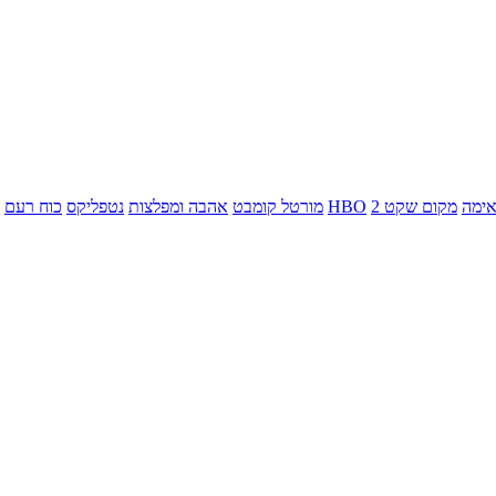
ימה
מקום שקט 2
HBO
מורטל קומבט
אהבה ומפלצות
נטפליקס
כוח רעם