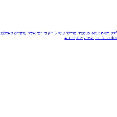
יקס
adult swim
אנימציה
טריילר
עונה 5
ריק ומורטי
אימה
ערפדים
קאסלבני
attack on tita
אנימה
מנגה
עונה 4