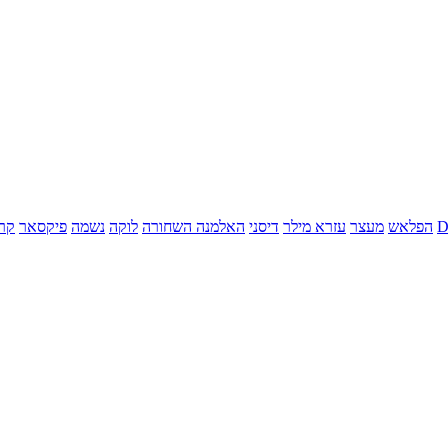
הפלאש
מעצר
עזרא מילר
דיסני
האלמנה השחורה
לוקה
נשמה
פיקסאר
קר