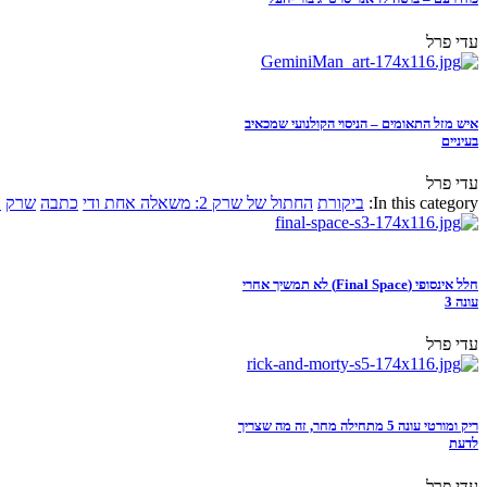
עדי פרל
איש מזל התאומים – הניסוי הקולנועי שמכאיב
בעיניים
עדי פרל
In this category:
ביקורת
החתול של שרק 2: משאלה אחת ודי
כתבה
שרק
א
חלל אינסופי (Final Space) לא תמשיך אחרי
עונה 3
עדי פרל
ריק ומורטי עונה 5 מתחילה מחר, זה מה שצריך
לדעת
עדי פרל