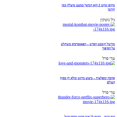
מקום שקט 2 הוא המשך כמעט מוצלח כמו
קודמו
גיל גוטקין
מורטל קומבט הסרט – הפאנסרביס משתלט
על הסיפור
עדי פרל
אהבה ומפלצות – ביצוע מרגש ומלא חן בסוף
העולם
עדי פרל
כוח רעם – בושה לז'אנר סרטי גיבורי-העל