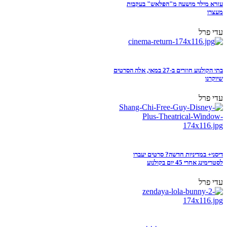
עזרא מילר מושעה מ"הפלאש" בעקבות
מעצרו
עדי פרל
בתי הקולנוע חוזרים ב-27 במאי, אלה הסרטים
שיוקרנו
עדי פרל
דיסני+ במדיניות חדשה? סרטים יעברו
לסטרימינג אחרי 45 יום בקולנוע
עדי פרל