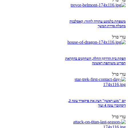
משפחת בלמונט עתידה לחזור: קאסלבניה
מקבלת סדרת המשך
עדי פרל
הפקת בית הדרקון החלה, השחקנים בהקראת
תסריט משותפת ראשונה
עדי פרל
יום "מגע ראשון" הציג את פיקארד עונה 2,
דיסקוברי עונה 4 ועוד
עדי פרל