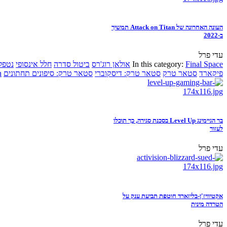
העונה האחרונה של Attack on Titan תמשיך
ב-2022
עדי פרל
Final Space
In this category:
אולאן רוג'רס
ביטול סדרה
חלל אינסופי
נטפל
פיקארד
סטאר טרק
סטאר טרק: דיסקוברי
סטאר טרק: סיפונים תחתונים
n
בר הגיימינג Level Up בסכנת סגירה, כך תוכלו
לעזור
עדי פרל
אקטיוויז'ן-בליזארד חוטפת תביעת ענק על
הטרדה מינית
עדי פרל