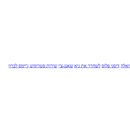
ואלה
דיסני פלוס
לשחרר את גיא
שאנג-צ'י
שירות סטרימינג
ג'יימס לברון