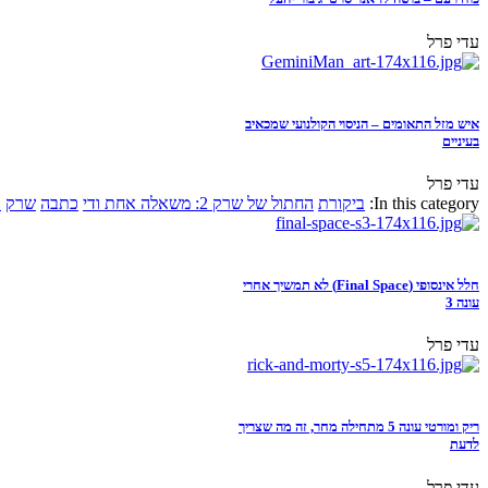
עדי פרל
איש מזל התאומים – הניסוי הקולנועי שמכאיב
בעיניים
עדי פרל
In this category:
ביקורת
החתול של שרק 2: משאלה אחת ודי
כתבה
שרק
א
חלל אינסופי (Final Space) לא תמשיך אחרי
עונה 3
עדי פרל
ריק ומורטי עונה 5 מתחילה מחר, זה מה שצריך
לדעת
עדי פרל