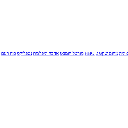
ימה
מקום שקט 2
HBO
מורטל קומבט
אהבה ומפלצות
נטפליקס
כוח רעם