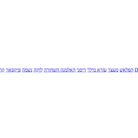
הפלאש
מעצר
עזרא מילר
דיסני
האלמנה השחורה
לוקה
נשמה
פיקסאר
קר