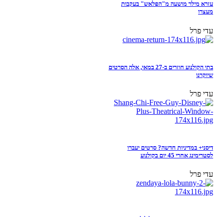
עזרא מילר מושעה מ"הפלאש" בעקבות
מעצרו
עדי פרל
בתי הקולנוע חוזרים ב-27 במאי, אלה הסרטים
שיוקרנו
עדי פרל
דיסני+ במדיניות חדשה? סרטים יעברו
לסטרימינג אחרי 45 יום בקולנוע
עדי פרל