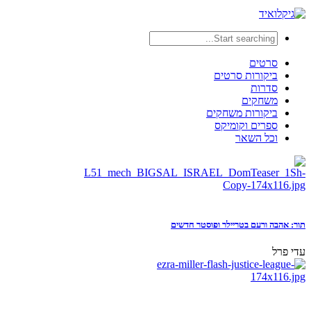
סרטים
ביקורות סרטים
סדרות
משחקים
ביקורות משחקים
ספרים וקומיקס
וכל השאר
תור: אהבה ורעם בטריילר ופוסטר חדשים
עדי פרל