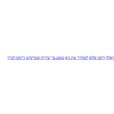
ואלה
דיסני פלוס
לשחרר את גיא
שאנג-צ'י
שירות סטרימינג
ג'יימס לברון