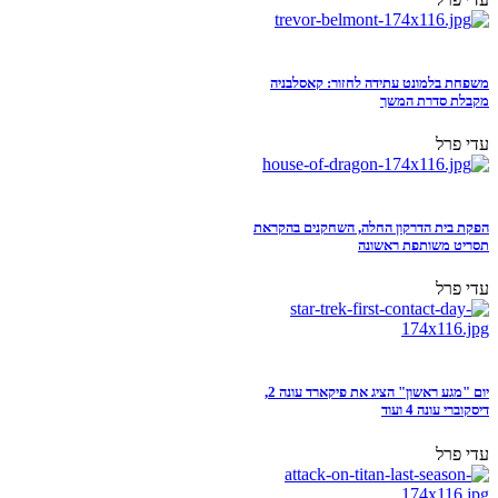
משפחת בלמונט עתידה לחזור: קאסלבניה
מקבלת סדרת המשך
עדי פרל
הפקת בית הדרקון החלה, השחקנים בהקראת
תסריט משותפת ראשונה
עדי פרל
יום "מגע ראשון" הציג את פיקארד עונה 2,
דיסקוברי עונה 4 ועוד
עדי פרל