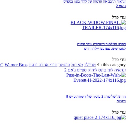
זנדאיה תדבב את הדמות של לולה באני בספייס
ג'אם 2
עדי פרל
הסרט האלמנה השחורה עובר סופית
לסטרימינג, צפו בטריילר החדש
עדי פרל
In this category:
טריילר
מארוול
פוסטר
תור: אהבה ורעם
Warner Bros
DC
זנדאיה
לוני טונס
ליהוק
ספייס ג'אם 2
החתול של שרק 2 מוכיח שלדרימוורקס יש 9
נשמות
עדי פרל