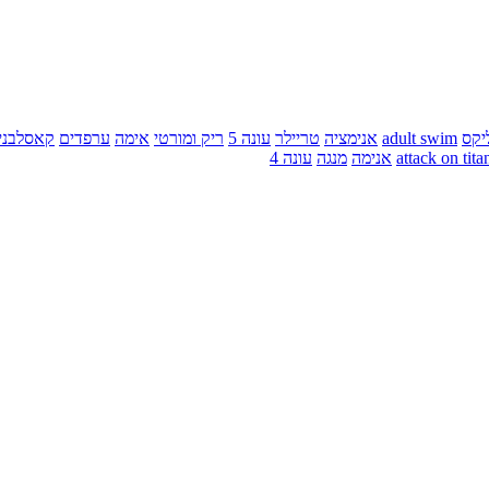
יקס
adult swim
אנימציה
טריילר
עונה 5
ריק ומורטי
אימה
ערפדים
קאסלבני
attack on tita
אנימה
מנגה
עונה 4