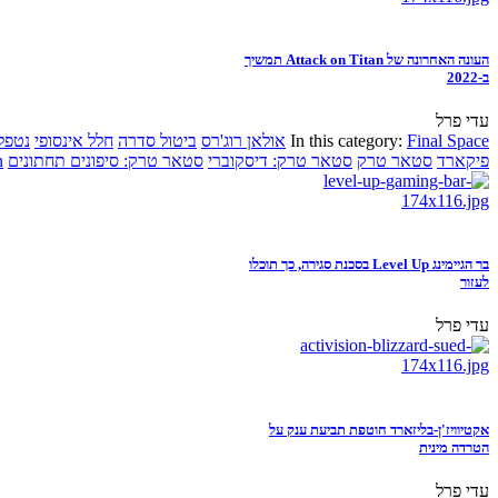
העונה האחרונה של Attack on Titan תמשיך
ב-2022
עדי פרל
Final Space
In this category:
אולאן רוג'רס
ביטול סדרה
חלל אינסופי
נטפל
פיקארד
סטאר טרק
סטאר טרק: דיסקוברי
סטאר טרק: סיפונים תחתונים
n
בר הגיימינג Level Up בסכנת סגירה, כך תוכלו
לעזור
עדי פרל
אקטיוויז'ן-בליזארד חוטפת תביעת ענק על
הטרדה מינית
עדי פרל