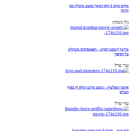
מקום שקט 2 הוא המשך כמעט מוצלח כמו
קודמו
גיל גוטקין
מורטל קומבט הסרט – הפאנסרביס משתלט
על הסיפור
עדי פרל
אהבה ומפלצות – ביצוע מרגש ומלא חן בסוף
העולם
עדי פרל
כוח רעם – בושה לז'אנר סרטי גיבורי-העל