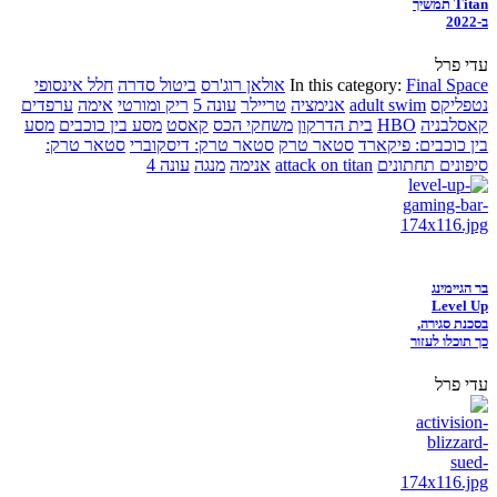
Titan תמשיך
ב-2022
עדי פרל
Final Space
In this category:
אולאן רוג'רס
ביטול סדרה
חלל אינסופי
נטפליקס
adult swim
אנימציה
טריילר
עונה 5
ריק ומורטי
אימה
ערפדים
קאסלבניה
HBO
בית הדרקון
משחקי הכס
קאסט
מסע בין כוכבים
מסע
בין כוכבים: פיקארד
סטאר טרק
סטאר טרק: דיסקוברי
סטאר טרק:
סיפונים תחתונים
attack on titan
אנימה
מנגה
עונה 4
בר הגיימינג
Level Up
בסכנת סגירה,
כך תוכלו לעזור
עדי פרל