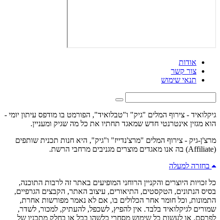
אודות
צור קשר
תנאי שימוש
גיקלואיד - צירוף המלים "גיק" ו"טבלואיד", הפורמט בו מודפס עיתון יומי -
הוא מגזין אינטרנטי חדש שמאגד תחתיו את כל מה שגיק ומעניין.
מרצ'ן-גיק - צירוף המלים "מרצ'נדייז" ו"גיק", היא חנות תכנית שותפים
(Affiliate) בה אנו מאגדים מוצרים מגניבים מרחבי הרשת.
בחזרה למעלה
כל זכויות היוצרים והקניין הרוחני המופיעים באתר זה לרבות התוכנה,
בסיס הנתונים, הטקסטים, התיאורים, עיצוב האתר, הקבצים הגרפיים,
התמונות, וכל חומר אחר הכלולים בו, אם לא נאמר מפורשות אחרת,
שמורים לגיקלואיד בלבד. אין להפיץ, לשכפל, להעתיק, למכור, לשדר,
לפרסם, או לעשות כל שימוש מסחרי כלשהו בכל או בחלק מתכניו של