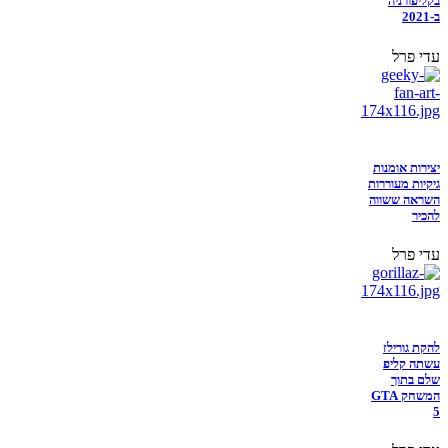
בקליפורניה
ב-2021
עדי פרל
יצירות אומנות
גיקיות מעוררות
השראה ששווה
להכיר
עדי פרל
להקת גורילז
עשתה קליפ
שלם בתוך
המשחק GTA
5