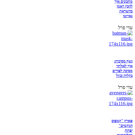
מתכונים איך
להכין ראמן
בהשראת
נארוטו
עדי פרל
נשף מסיכות:
איך לאלתר
מסיכה לפורים
בקלות ובזול
עדי פרל
פארק "קמפוס
הנוקמים"
יפתח