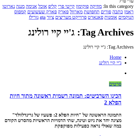
עדי פרל
In this category:
מוזיקה
פוקימון
קייטי פרי
קליפ
אוכל
אנימה
מנגה
נארוטו
ראמן
כתבה
פורים
תחפושת
מארוול
פארק
פארק שעשועים
קמפוס
הנוקמים
אומנות
פאנארט
פרוייקט מעריצים
ציור
gta
גורילז
Tag Archives: ג'יי קיי רולינג
Tag Archives: ג'יי קיי רולינג
Home
ג'יי קיי רולינג
סרטים
הכינו השרביטים: תמונה רשמית ראשונה מתוך חיות
הפלא 2
התמונה הראשונה של "חיות הפלא 2: פשעיו של גרינדלוולד"
מציגה יחד את ניוט וטינה, שתי הדמויות הראשיות מהסרט הקודם
במה שאולי נראה כפעילות מפוקפקת