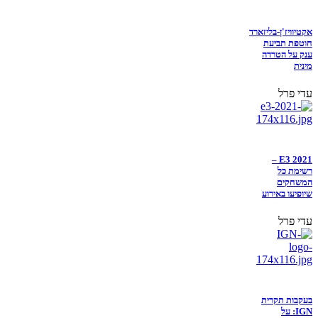
אקטיוויז'ן-בליזארד
חוטפת תביעת
ענק על הטרדה
מינית
עדי פרל
E3 2021 –
רשימת כל
המשחקים
שיופיעו באירוע
עדי פרל
בעקבות תקרית
IGN: על