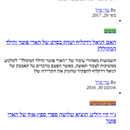
By
עדי פרל
מאי 29, 2017
סרטים
האם דניאל רדקליף ישחק בסרט של הארי פוטר והילד
המקולל?
השמועות מאחורי עיבוד של "הארי פוטר והילד המקולל" לקולנוע
ממשיכות לצבור תאוצה, כאשר הפעם מדברים על קאמבק של
דניאל רדקליף לתפקיד שהזניק את הקריירה שלו
By
עדי פרל
אוגוסט 30, 2016
ספרים וקומיקס
ג'יי קיי רולינג תוציא שלושה ספרי ספין-אוף של הארי
פוטר