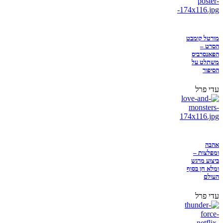
מורטל קומבט
הסרט –
הפאנסרביס
משתלט על
הסיפור
עדי פרל
אהבה
ומפלצות –
ביצוע מרגש
ומלא חן בסוף
העולם
עדי פרל