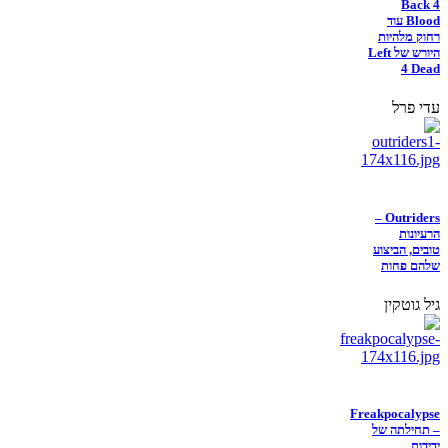
Back 4
Blood עוד
רחוק מלהיות
היורש של Left
4 Dead
עדי פרל
Outriders –
הרעיונות
טובים, הביצוע
שלהם פחות
גיל גוטקין
Freakpocalypse
– תחילתה של
ידידות