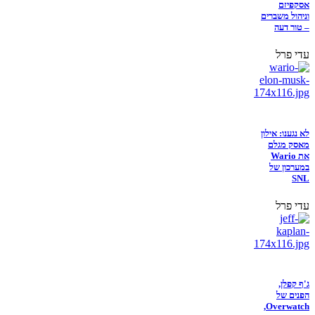
אסקפיזם
וניהול משברים
– טור דעה
עדי פרל
לא נגענו: אילון
מאסק מגלם
את Wario
במערכון של
SNL
עדי פרל
ג'ף קפלן,
הפנים של
Overwatch,