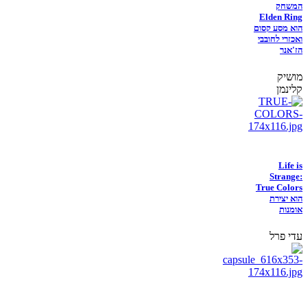
המשחק
Elden Ring
הוא מסע קסום
ואכזרי לחובבי
הז'אנר
מושיק
קלינמן
Life is
Strange:
True Colors
הוא יצירת
אומנות
עדי פרל