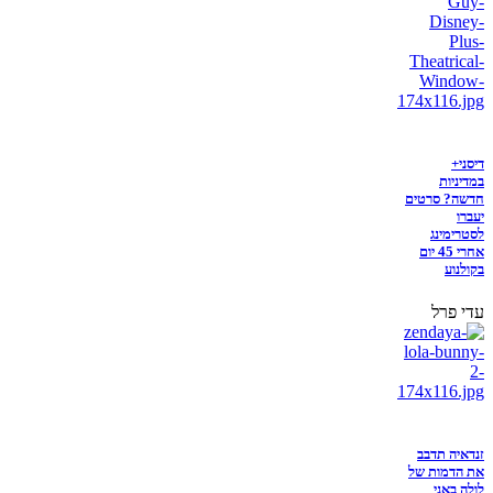
דיסני+
במדיניות
חדשה? סרטים
יעברו
לסטרימינג
אחרי 45 יום
בקולנוע
עדי פרל
זנדאיה תדבב
את הדמות של
לולה באני