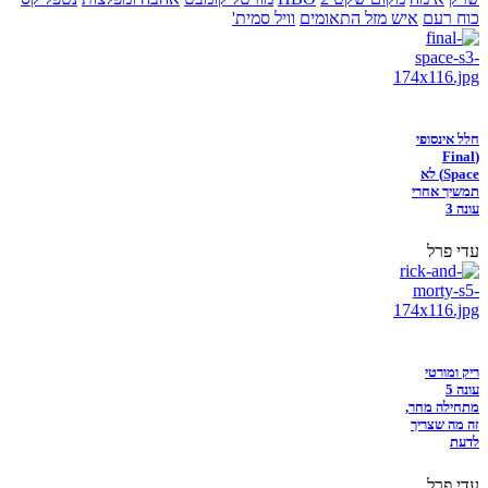
כוח רעם
איש מזל התאומים
וויל סמית'
חלל אינסופי
(Final
Space) לא
תמשיך אחרי
עונה 3
עדי פרל
ריק ומורטי
עונה 5
מתחילה מחר,
זה מה שצריך
לדעת
עדי פרל