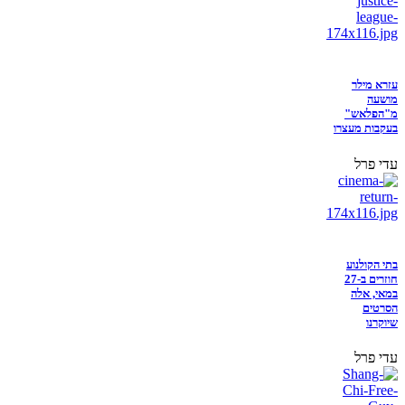
עזרא מילר
מושעה
מ"הפלאש"
בעקבות מעצרו
עדי פרל
בתי הקולנוע
חוזרים ב-27
במאי, אלה
הסרטים
שיוקרנו
עדי פרל