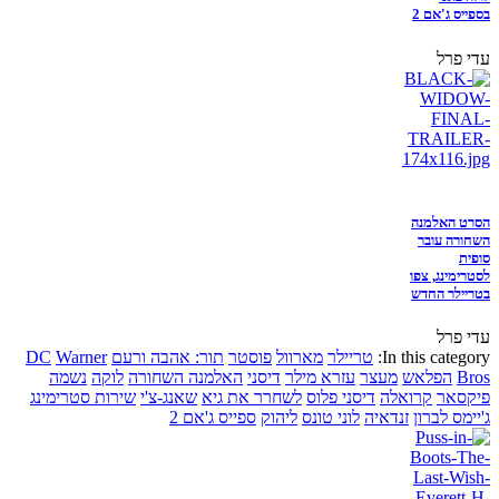
בספייס ג'אם 2
עדי פרל
הסרט האלמנה
השחורה עובר
סופית
לסטרימינג, צפו
בטריילר החדש
עדי פרל
In this category:
טריילר
מארוול
פוסטר
תור: אהבה ורעם
Warner
DC
Bros
הפלאש
מעצר
עזרא מילר
דיסני
האלמנה השחורה
לוקה
נשמה
פיקסאר
קרואלה
דיסני פלוס
לשחרר את גיא
שאנג-צ'י
שירות סטרימינג
ג'יימס לברון
זנדאיה
לוני טונס
ליהוק
ספייס ג'אם 2