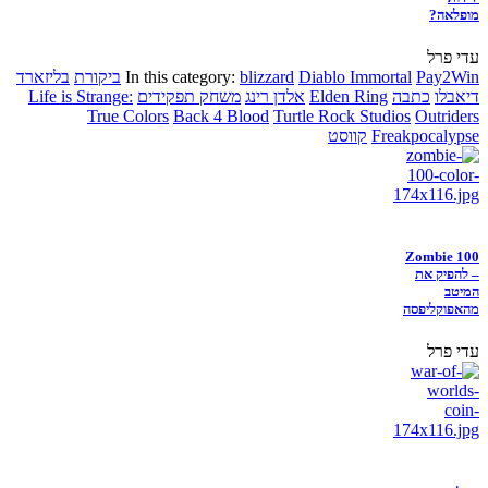
מופלאה?
עדי פרל
Pay2Win
Diablo Immortal
blizzard
In this category:
ביקורת
בליזארד
דיאבלו
כתבה
Elden Ring
אלדן רינג
משחק תפקידים
Life is Strange:
True Colors
Back 4 Blood
Turtle Rock Studios
Outriders
Freakpocalypse
קווסט
Zombie 100
– להפיק את
המיטב
מהאפוקליפסה
עדי פרל