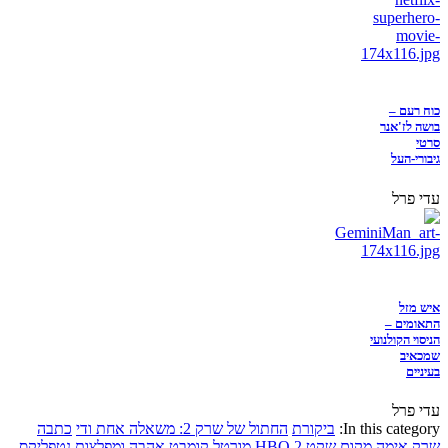
כוח רעם –
בושה לז'אנר
סרטי
גיבורי-העל
עדי פרל
איש מזל
התאומים –
הניסוי הקולנועי
שמכאיב
בעיניים
עדי פרל
In this category:
ביקורת
החתול של שרק 2: משאלה אחת ודי
כתבה
שרק
אימה
מקום שקט 2
HBO
מורטל קומבט
אהבה ומפלצות
נטפליקס