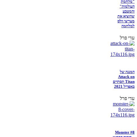
"מלחמת
העולמות"
והמטבע
שהוציא את
מעריצי וולס
למלחמה
עדי פרל
המנגה של
Attack on
Titan תסתיים
באפריל 2021
עדי פרל
Monster #8