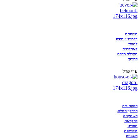
משפחת
בלמונט עתידה
לחזור:
קאסלבניה
מקבלת סדרת
המשך
עדי פרל
הפקת בית
הדרקון החלה,
השחקנים
בהקראת
תסריט
משותפת
ראשונה