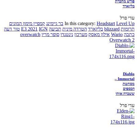
פורש מחברת
בליזארד
עדי פרל
Level Up
Headstart
In this category:
בר גיימינג
קמפיין מימון המונים
תרומות
blizzard
בליזארד
הטרדה מינית
תביעה
IGN
E3 2021
טור דעה
כתבה
Wario
אילון מאסק
מערכון
נינטנדו
סופר מריו
overwatch
Overwatch 2
Diablo
Immortal –
מסחטת
הכספים
ששברה אותי
עדי פרל