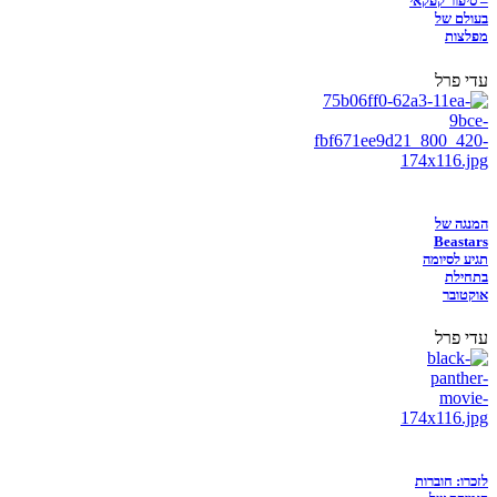
– סיפור קפקאי
בעולם של
מפלצות
עדי פרל
המנגה של
Beastars
תגיע לסיומה
בתחילת
אוקטובר
עדי פרל
לזכרו: חוברות