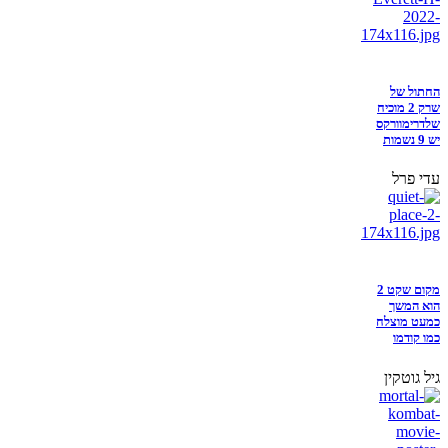
החתול של
שרק 2 מוכיח
שלדרימוורקס
יש 9 נשמות
עדי פרל
מקום שקט 2
הוא המשך
כמעט מוצלח
כמו קודמו
גיל גוטקין