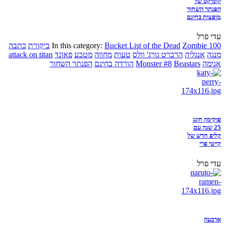
קומיקס של
הפנתר השחור
מופצות בחינם
עדי פרל
Zombie 100
Bucket List of the Dead
In this category:
ביקורת
כתבה
מנגה
אנגליה
הרברט גורג' וולס
טעות
מחווה
מטבע
פאונד
attack on titan
אנימה
Beastars
Monster #8
הורדה בחינם
הפנתר השחור
פוקימון חוגג
25 שנה עם
קליפ חדש של
קייטי פרי
עדי פרל
ארבעה