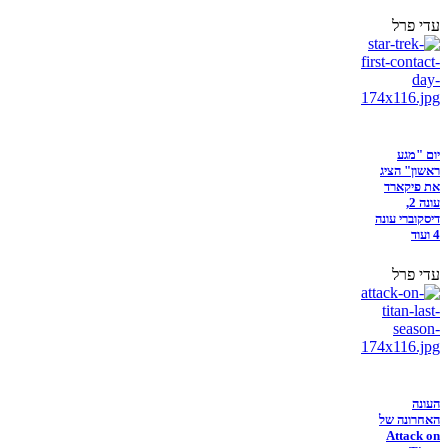
עדי פרל
יום "מגע
ראשון" הציג
את פיקארד
עונה 2,
דיסקוברי עונה
4 ועוד
עדי פרל
העונה
האחרונה של
Attack on