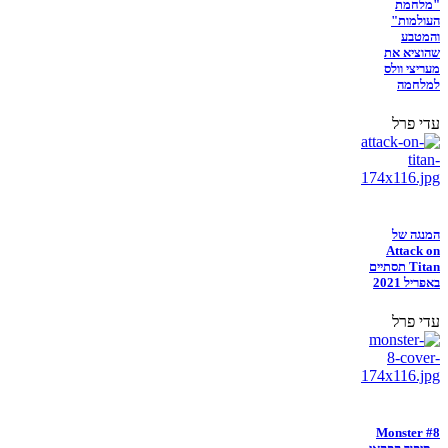
"מלחמת
העולמות"
והמטבע
שהוציא את
מעריצי וולס
למלחמה
עדי פרל
המנגה של
Attack on
Titan תסתיים
באפריל 2021
עדי פרל
Monster #8