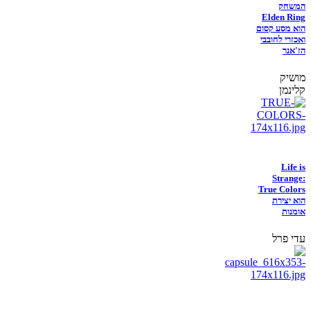
המשחק
Elden Ring
הוא מסע קסום
ואכזרי לחובבי
הז'אנר
מושיק
קלינמן
Life is
Strange:
True Colors
הוא יצירת
אומנות
עדי פרל