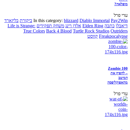
מופלאה?
עדי פרל
Pay2Win
Diablo Immortal
blizzard
In this category:
ביקורת
בליזארד
דיאבלו
כתבה
Elden Ring
אלדן רינג
משחק תפקידים
Life is Strange:
True Colors
Back 4 Blood
Turtle Rock Studios
Outriders
Freakpocalypse
קווסט
Zombie 100
– להפיק את
המיטב
מהאפוקליפסה
עדי פרל