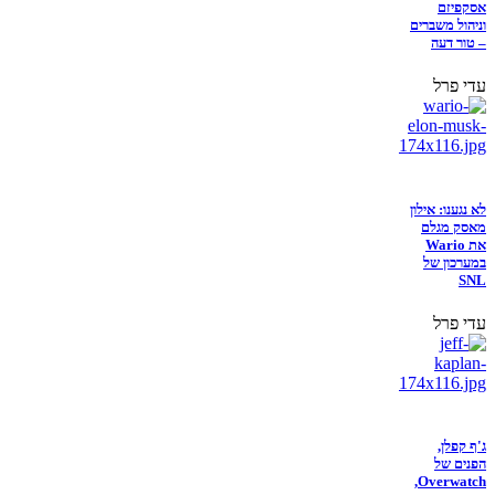
אסקפיזם
וניהול משברים
– טור דעה
עדי פרל
לא נגענו: אילון
מאסק מגלם
את Wario
במערכון של
SNL
עדי פרל
ג'ף קפלן,
הפנים של
Overwatch,