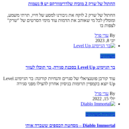
החתול של שרק 2 מוכיח שלדרימוורקס יש 9 נשמות
החתול של שרק 2 לוקח את גיבורנו למסע של חייו, תרתי משמע,
ומומלץ לכל מי שאוהב את הדמות עוד מימי הסרטים של "שרק"
לצפות בו
By
עדי פרל
יוני 8, 2023
משחקים
בר הגיימינג Level Up בסכנת סגירה, כך תוכלו לעזור
עוד קורבן פוטנציאלי של סגרים והנחיות קורונה: בר הגיימינג Level
Up יוצא בקמפיין תרומות בניסיון אחרון להצילו מפני סגירה
By
עדי פרל
יולי 15, 2022
ביקורות משחקים
Diablo Immortal – מסחטת הכספים ששברה אותי