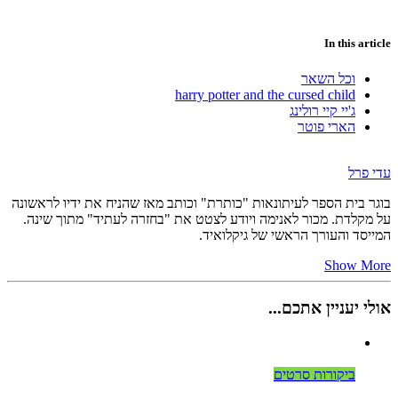
In this article
וכל השאר
harry potter and the cursed child
ג'יי קיי רולינג
הארי פוטר
עדי פרל
בוגר בית הספר לעיתונאות "כותרת" וכותב מאז שהניח את ידיו לראשונה
על מקלדת. מכור לאנימה ויודע לצטט את "בחזרה לעתיד" מתוך שינה.
המייסד והעורך הראשי של גיקלואיד.
Show More
אולי יעניין אתכם...
ביקורות סרטים