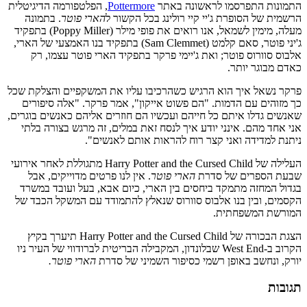
התמונות התפרסמו לראשונה באתר
Pottermore
, הפלטפורמה הדיגיטלית
הרשמית של הסופרת ג'יי קיי רולינג בכל הקשור ל
הארי פוטר
. בתמונה
מעלה, מימין לשמאל, אנו רואים את פופי מילר (Poppy Miller) בתפקיד
ג'יני פוטר, סאם קלמט (Sam Clemmet) בתפקיד בנו האמצעי של הארי,
אלבוס סוורוס פוטר; ואת ג'יימי פרקר בתפקיד הארי פוטר עצמו, רק
כאדם מבוגר יותר.
פרקר נשאל איך הוא הרגיש כשהרכיבו עליו את המשקפיים והצלקת שכל
כך מזוהים עם הדמות. "הם פשוט אייקון", אמר פרקר. "אלה סיפורים
שאנשים גדלו איתם כל חייהם ועכשיו הם חוזרים אליהם כאנשים בוגרים,
אני אחד מהם. אינני יודע איך לנסח זאת במלים, זה מרגש בצורה בלתי
ניתנת למדידה ואני קצר רוח להראות אותם לאנשים".
העלילה של Harry Potter and the Cursed Child מתגוללת לאחר אירועי
שבעת הספרים של סדרת
הארי פוטר
. אין לנו פרטים מדוייקים, אבל
בגדול המחזה מתמקד ביחסים בין הארי, כיום אבא, בעל ועובד במשרד
הקסמים, ובין בנו אלבוס סוורוס שנאלץ להתמודד עם המשקל הכבד של
המורשת המשפחתית.
הצגת הבכורה של Harry Potter and the Cursed Child תיערך בקיץ
הקרוב ב-West End שבלונדון, המקבילה הבריטית לברודווי של העיר ניו
יורק, ונחשב באופן רשמי כסיפור השמיני של סדרת
הארי פוטר.
תגובות