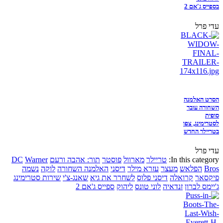
בספייס ג'אם 2
עדי פרל
הסרט האלמנה
השחורה עובר
סופית
לסטרימינג, צפו
בטריילר החדש
עדי פרל
In this category:
טריילר
מארוול
פוסטר
תור: אהבה ורעם
Warner
DC
Bros
הפלאש
מעצר
עזרא מילר
דיסני
האלמנה השחורה
לוקה
נשמה
פיקסאר
קרואלה
דיסני פלוס
לשחרר את גיא
שאנג-צ'י
שירות סטרימינג
ג'יימס לברון
זנדאיה
לוני טונס
ליהוק
ספייס ג'אם 2