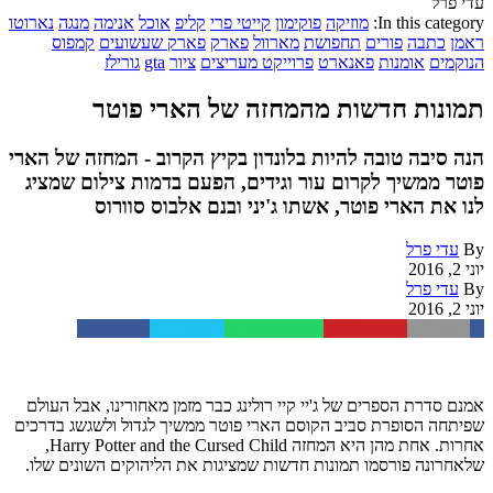
עדי פרל
In this category:
מוזיקה
פוקימון
קייטי פרי
קליפ
אוכל
אנימה
מנגה
נארוטו
ראמן
כתבה
פורים
תחפושת
מארוול
פארק
פארק שעשועים
קמפוס
הנוקמים
אומנות
פאנארט
פרוייקט מעריצים
ציור
gta
גורילז
תמונות חדשות מהמחזה של הארי פוטר
הנה סיבה טובה להיות בלונדון בקיץ הקרוב - המחזה של הארי
פוטר ממשיך לקרום עור וגידים, הפעם בדמות צילום שמציג
לנו את הארי פוטר, אשתו ג'יני ובנם אלבוס סוורוס
By
עדי פרל
יוני 2, 2016
By
עדי פרל
יוני 2, 2016
Facebook
Twitter
WhatsApp
Pinterest
Email
אמנם סדרת הספרים של ג'יי קיי רולינג כבר מזמן מאחורינו, אבל העולם
שפיתחה הסופרת סביב הקוסם הארי פוטר ממשיך לגדול ולשגשג בדרכים
אחרות. אחת מהן היא המחזה Harry Potter and the Cursed Child,
שלאחרונה פורסמו תמונות חדשות שמציגות את הליהוקים השונים שלו.