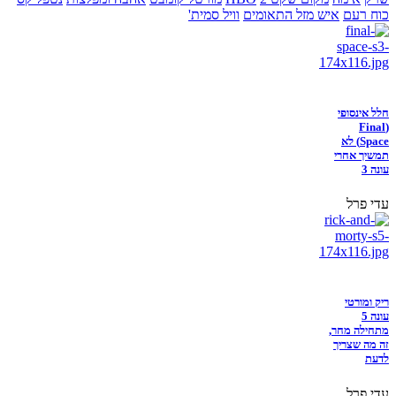
כוח רעם
איש מזל התאומים
וויל סמית'
חלל אינסופי
(Final
Space) לא
תמשיך אחרי
עונה 3
עדי פרל
ריק ומורטי
עונה 5
מתחילה מחר,
זה מה שצריך
לדעת
עדי פרל