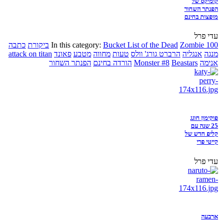
קומיקס של
הפנתר השחור
מופצות בחינם
עדי פרל
Zombie 100
Bucket List of the Dead
In this category:
ביקורת
כתבה
מנגה
אנגליה
הרברט גורג' וולס
טעות
מחווה
מטבע
פאונד
attack on titan
אנימה
Beastars
Monster #8
הורדה בחינם
הפנתר השחור
פוקימון חוגג
25 שנה עם
קליפ חדש של
קייטי פרי
עדי פרל
ארבעה