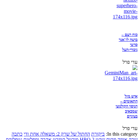
כוח רעם –
בושה לז'אנר
סרטי
גיבורי-העל
עדי פרל
איש מזל
התאומים –
הניסוי הקולנועי
שמכאיב
בעיניים
עדי פרל
In this category:
ביקורת
החתול של שרק 2: משאלה אחת ודי
כתבה
שרק
אימה
מקום שקט 2
HBO
מורטל קומבט
אהבה ומפלצות
נטפליקס