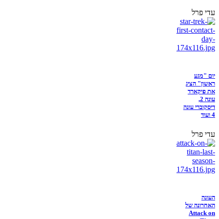
עדי פרל
יום "מגע
ראשון" הציג
את פיקארד
עונה 2,
דיסקוברי עונה
4 ועוד
עדי פרל
העונה
האחרונה של
Attack on