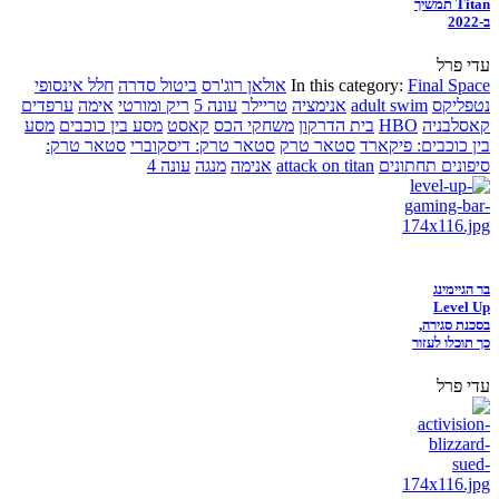
Titan תמשיך
ב-2022
עדי פרל
Final Space
In this category:
אולאן רוג'רס
ביטול סדרה
חלל אינסופי
נטפליקס
adult swim
אנימציה
טריילר
עונה 5
ריק ומורטי
אימה
ערפדים
קאסלבניה
HBO
בית הדרקון
משחקי הכס
קאסט
מסע בין כוכבים
מסע
בין כוכבים: פיקארד
סטאר טרק
סטאר טרק: דיסקוברי
סטאר טרק:
סיפונים תחתונים
attack on titan
אנימה
מנגה
עונה 4
בר הגיימינג
Level Up
בסכנת סגירה,
כך תוכלו לעזור
עדי פרל