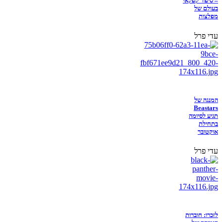
– סיפור קפקאי
בעולם של
מפלצות
עדי פרל
המנגה של
Beastars
תגיע לסיומה
בתחילת
אוקטובר
עדי פרל
לזכרו: חוברות