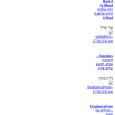
Back 4
Blood עוד
רחוק מלהיות
היורש של Left
4 Dead
עדי פרל
Outriders –
הרעיונות
טובים, הביצוע
שלהם פחות
גיל גוטקין
Freakpocalypse
– תחילתה של
ידידות