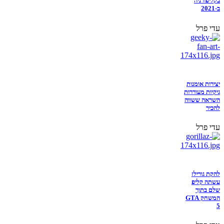
בקליפורניה
ב-2021
עדי פרל
יצירות אומנות
גיקיות מעוררות
השראה ששווה
להכיר
עדי פרל
להקת גורילז
עשתה קליפ
שלם בתוך
המשחק GTA
5