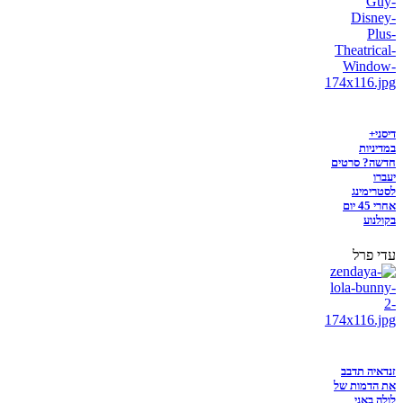
דיסני+
במדיניות
חדשה? סרטים
יעברו
לסטרימינג
אחרי 45 יום
בקולנוע
עדי פרל
זנדאיה תדבב
את הדמות של
לולה באני