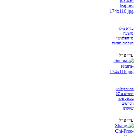
עזרא מילר
מושעה
מ"הפלאש"
בעקבות מעצרו
עדי פרל
בתי הקולנוע
חוזרים ב-27
במאי, אלה
הסרטים
שיוקרנו
עדי פרל