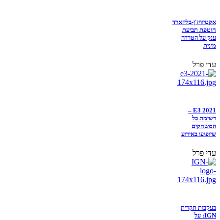
אקטיוויז'ן-בליזארד
חוטפת תביעת
ענק על הטרדה
מינית
עדי פרל
E3 2021 –
רשימת כל
המשחקים
שיופיעו באירוע
עדי פרל
בעקבות תקרית
IGN: על