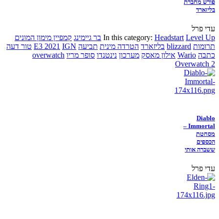
פורש מחברת
בליזארד
עדי פרל
Level Up
Headstart
In this category:
בר גיימינג
קמפיין מימון המונים
תרומות
blizzard
בליזארד
הטרדה מינית
תביעה
IGN
E3 2021
טור דעה
כתבה
Wario
אילון מאסק
מערכון
נינטנדו
סופר מריו
overwatch
Overwatch 2
Diablo
Immortal –
מסחטת
הכספים
ששברה אותי
עדי פרל