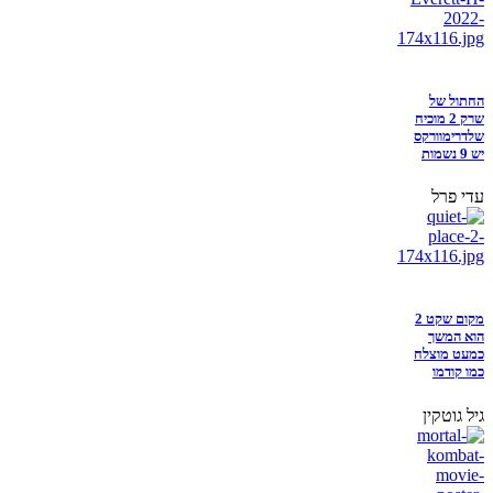
החתול של
שרק 2 מוכיח
שלדרימוורקס
יש 9 נשמות
עדי פרל
מקום שקט 2
הוא המשך
כמעט מוצלח
כמו קודמו
גיל גוטקין