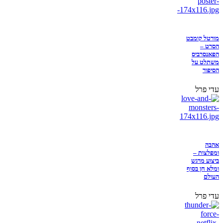
מורטל קומבט
הסרט –
הפאנסרביס
משתלט על
הסיפור
עדי פרל
אהבה
ומפלצות –
ביצוע מרגש
ומלא חן בסוף
העולם
עדי פרל