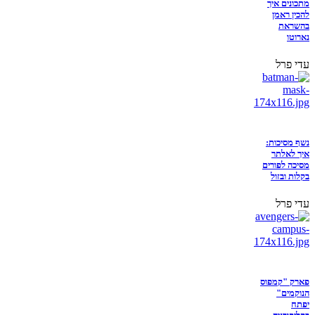
מתכונים איך
להכין ראמן
בהשראת
נארוטו
עדי פרל
נשף מסיכות:
איך לאלתר
מסיכה לפורים
בקלות ובזול
עדי פרל
פארק "קמפוס
הנוקמים"
יפתח