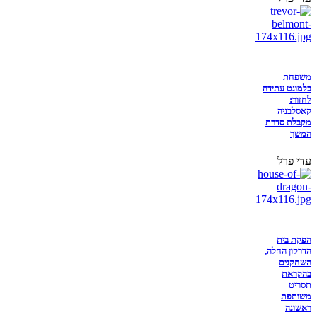
משפחת
בלמונט עתידה
לחזור:
קאסלבניה
מקבלת סדרת
המשך
עדי פרל
הפקת בית
הדרקון החלה,
השחקנים
בהקראת
תסריט
משותפת
ראשונה