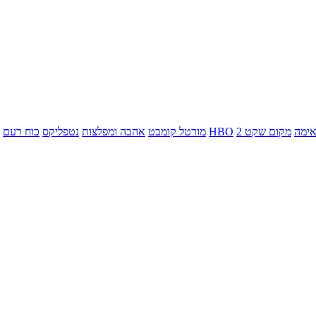
ימה
מקום שקט 2
HBO
מורטל קומבט
אהבה ומפלצות
נטפליקס
כוח רעם