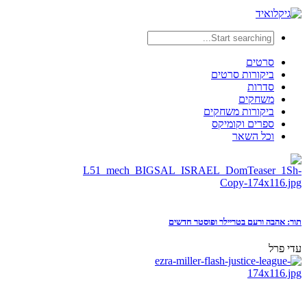
סרטים
ביקורות סרטים
סדרות
משחקים
ביקורות משחקים
ספרים וקומיקס
וכל השאר
תור: אהבה ורעם בטריילר ופוסטר חדשים
עדי פרל