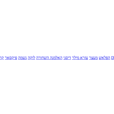
הפלאש
מעצר
עזרא מילר
דיסני
האלמנה השחורה
לוקה
נשמה
פיקסאר
קר