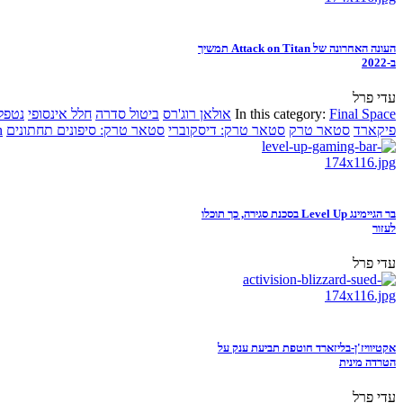
העונה האחרונה של Attack on Titan תמשיך
ב-2022
עדי פרל
Final Space
In this category:
אולאן רוג'רס
ביטול סדרה
חלל אינסופי
נטפל
פיקארד
סטאר טרק
סטאר טרק: דיסקוברי
סטאר טרק: סיפונים תחתונים
n
בר הגיימינג Level Up בסכנת סגירה, כך תוכלו
לעזור
עדי פרל
אקטיוויז'ן-בליזארד חוטפת תביעת ענק על
הטרדה מינית
עדי פרל