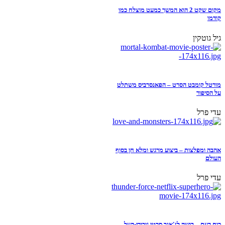
מקום שקט 2 הוא המשך כמעט מוצלח כמו
קודמו
גיל גוטקין
מורטל קומבט הסרט – הפאנסרביס משתלט
על הסיפור
עדי פרל
אהבה ומפלצות – ביצוע מרגש ומלא חן בסוף
העולם
עדי פרל
כוח רעם – בושה לז'אנר סרטי גיבורי-העל