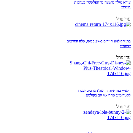
עזרא מילר מושעה מ"הפלאש" בעקבות
מעצרו
עדי פרל
בתי הקולנוע חוזרים ב-27 במאי, אלה הסרטים
שיוקרנו
עדי פרל
דיסני+ במדיניות חדשה? סרטים יעברו
לסטרימינג אחרי 45 יום בקולנוע
עדי פרל