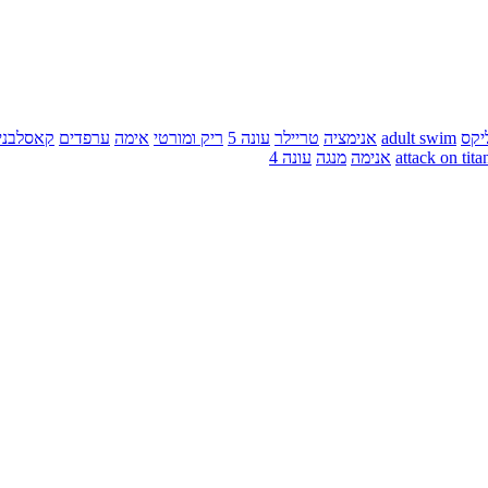
יקס
adult swim
אנימציה
טריילר
עונה 5
ריק ומורטי
אימה
ערפדים
קאסלבני
attack on tita
אנימה
מנגה
עונה 4