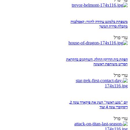
משפחת בלמונט עתידה לחזור: קאסלבניה
מקבלת סדרת המשך
עדי פרל
הפקת בית הדרקון החלה, השחקנים בהקראת
תסריט משותפת ראשונה
עדי פרל
יום "מגע ראשון" הציג את פיקארד עונה 2,
דיסקוברי עונה 4 ועוד
עדי פרל