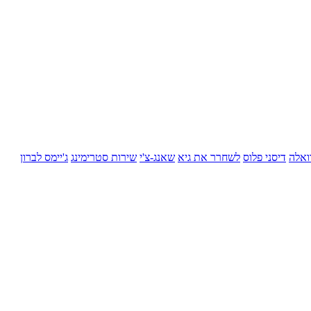
ואלה
דיסני פלוס
לשחרר את גיא
שאנג-צ'י
שירות סטרימינג
ג'יימס לברון