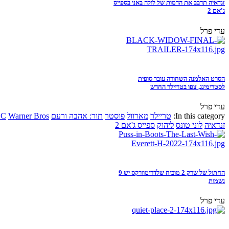
זנדאיה תדבב את הדמות של לולה באני בספייס
ג'אם 2
עדי פרל
הסרט האלמנה השחורה עובר סופית
לסטרימינג, צפו בטריילר החדש
עדי פרל
In this category:
טריילר
מארוול
פוסטר
תור: אהבה ורעם
Warner Bros
DC
זנדאיה
לוני טונס
ליהוק
ספייס ג'אם 2
החתול של שרק 2 מוכיח שלדרימוורקס יש 9
נשמות
עדי פרל