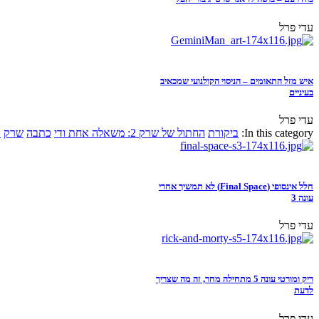
עדי פרל
איש מזל התאומים – הניסוי הקולנועי שמכאיב
בעיניים
עדי פרל
In this category:
ביקורת
החתול של שרק 2: משאלה אחת ודי
כתבה
שרק
א
חלל אינסופי (Final Space) לא תמשיך אחרי
עונה 3
עדי פרל
ריק ומורטי עונה 5 מתחילה מחר, זה מה שצריך
לדעת
עדי פרל