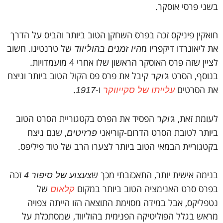
בשני פרסי אוסקר.
חואקין פיניקס זכה בפרס השחקן הטוב ביותר והביס על הדרך
את ליאונרדו דיקפריו מ
של טרנטינו. חשוב
היו זמנים בהוליווד
לציין שזה פרס האוסקר הראשון שלו אחרי 4 מועמדויות.
בנוסף, הסרט
קיבל את פרס פס הקול הטוב ביותר וניצח
ג'וקר
את הסרטים
ו-
.
עלייתו של סקייווקר
1917
לעומת זאת,
הפסיד את הפרס בקטגוריית הסרט הטוב
ג'וקר
ביותר לטובת הסרט הדרום-קוריאני
, שגם ניצח
פרזיטים
בקטגוריית הבמאי הטוב ביותר לצערו הרב של טוד פיליפס.
בנימה אישית יותר, התאכזבתי מכך ש
זכה
צעצוע של סיפור 4
בפרס סרט האנימציה הטוב ביותר במקום
של
קלאוס
נטפליקס, אבל במידה מסוימת התוצאה הזו הייתה צפויה
מראש בגלל הפוליטיקה הפנימית בהוליווד, שמסתכלת על