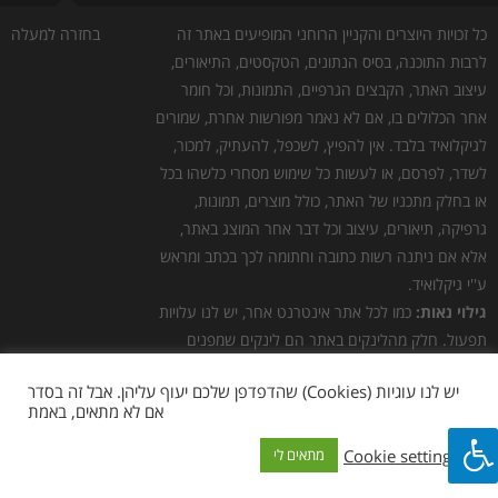
כל זכויות היוצרים והקניין הרוחני המופיעים באתר זה
בחזרה למעלה
לרבות התוכנה, בסיס הנתונים, הטקסטים, התיאורים,
עיצוב האתר, הקבצים הגרפיים, התמונות, וכל חומר
אחר הכלולים בו, אם לא נאמר מפורשות אחרת, שמורים
לגיקלואיד בלבד. אין להפיץ, לשכפל, להעתיק, למכור,
לשדר, לפרסם, או לעשות כל שימוש מסחרי כלשהו בכל
או בחלק מתכניו של האתר, כולל מוצרים, תמונות,
גרפיקה, תיאורים, עיצוב וכל דבר אחר המוצג באתר,
אלא אם ניתנה רשות כתובה וחתומה לכך בכתב ומראש
ע''י גיקלואיד.
גילוי נאות:
כמו לכל אתר אינטרנט אחר, יש לנו עלויות
תפעול. חלק מהלינקים באתר הם לינקים שמפנים
לאתרי צד שלישי, להלן "שותפים". במידה ומתבצעת
יש לנו עוגיות (Cookies) שהדפדפן שלכם יעוף עליהן. אבל זה בסדר
רכישה באתר השותף, אנחנו מקבלים עמלה. אנחנו לא
אם לא מתאים, באמת
מפרסמים ביקורות בתשלום או חוות דעת מזויפות
בטענה שהן אותנטיות. כל המוצרים מפורסמים על פי
Cookie settings
מתאים לי
שיקול דעתנו הבלעדי כי אנחנו חושבים שהם מגניבים.