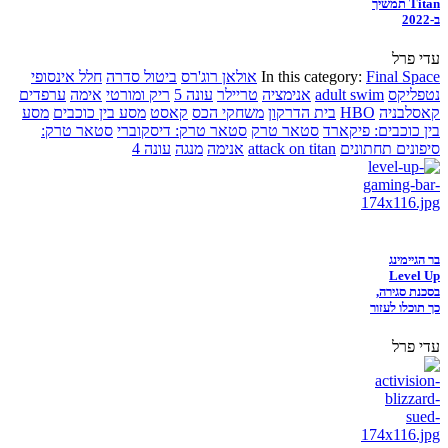
Titan תמשיך
ב-2022
עדי פרל
Final Space
In this category:
אולאן רוג'רס
ביטול סדרה
חלל אינסופי
נטפליקס
adult swim
אנימציה
טריילר
עונה 5
ריק ומורטי
אימה
ערפדים
קאסלבניה
HBO
בית הדרקון
משחקי הכס
קאסט
מסע בין כוכבים
מסע
בין כוכבים: פיקארד
סטאר טרק
סטאר טרק: דיסקוברי
סטאר טרק:
סיפונים תחתונים
attack on titan
אנימה
מנגה
עונה 4
בר הגיימינג
Level Up
בסכנת סגירה,
כך תוכלו לעזור
עדי פרל