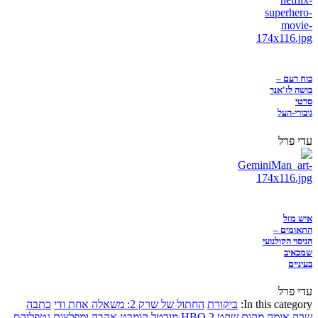
כוח רעם –
בושה לז'אנר
סרטי
גיבורי-העל
עדי פרל
איש מזל
התאומים –
הניסוי הקולנועי
שמכאיב
בעיניים
עדי פרל
In this category:
ביקורת
החתול של שרק 2: משאלה אחת ודי
כתבה
שרק
אימה
מקום שקט 2
HBO
מורטל קומבט
אהבה ומפלצות
נטפליקס