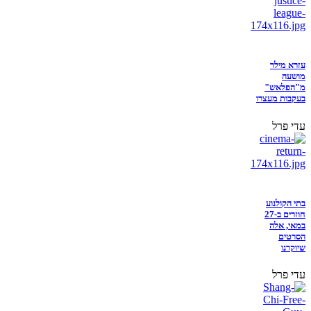
עזרא מילר
מושעה
מ"הפלאש"
בעקבות מעצרו
עדי פרל
בתי הקולנוע
חוזרים ב-27
במאי, אלה
הסרטים
שיוקרנו
עדי פרל