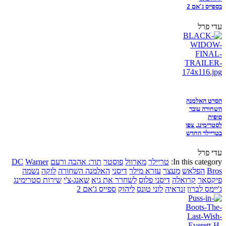
בספייס ג'אם 2
עדי פרל
הסרט האלמנה
השחורה עובר
סופית
לסטרימינג, צפו
בטריילר החדש
עדי פרל
In this category:
טריילר
מארוול
פוסטר
תור: אהבה ורעם
Warner
DC
Bros
הפלאש
מעצר
עזרא מילר
דיסני
האלמנה השחורה
לוקה
נשמה
פיקסאר
קרואלה
דיסני פלוס
לשחרר את גיא
שאנג-צ'י
שירות סטרימינג
ג'יימס לברון
זנדאיה
לוני טונס
ליהוק
ספייס ג'אם 2