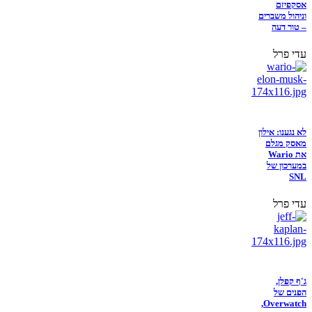
אסקפיזם
וניהול משברים
– טור דעה
עדי פרל
לא נגענו: אילון
מאסק מגלם
את Wario
במערכון של
SNL
עדי פרל
ג'ף קפלן,
הפנים של
Overwatch,