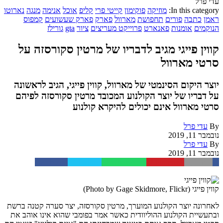
עדי פרל
In this category:
מוזיקה
פוקימון
קייטי פרי
קליפ
אוכל
אנימה
מנגה
נארוטו
ראמן
כתבה
פורים
תחפושת
מארוול
פארק
פארק שעשועים
קמפוס
הנוקמים
אומנות
פאנארט
פרוייקט מעריצים
ציור
gta
גורילז
קווין פייגי מגיב לדבריו של מרטין סקורסזה על
סרטי מארוול
יוצר היקום הסינמטי של מארוול, קווין פייגי, הגיב לראשונה
על דבריו של יוצר הקולנוע המכובד מרטין סקורסזה לפיהם
סרטי מארוול אינם יכולים להיקרא קולנוע
By
עדי פרל
נובמבר 11, 2019
By
עדי פרל
נובמבר 11, 2019
Facebook
Twitter
WhatsApp
Pinterest
Email
קווין פייגי (Photo by Gage Skidmore, Flickr)
לאחרונה יוצר הקולנוע המוערך, מרטין סקורסזה, יצר סערה קטנה ברשת
ובתעשיית הקולנוע ההוליוודית כאשר אמר בפומבי שהוא אינו אוהב את