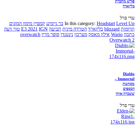
פורש מחברת
בליזארד
עדי פרל
Level Up
Headstart
In this category:
בר גיימינג
קמפיין מימון המונים
תרומות
blizzard
בליזארד
הטרדה מינית
תביעה
IGN
E3 2021
טור דעה
כתבה
Wario
אילון מאסק
מערכון
נינטנדו
סופר מריו
overwatch
Overwatch 2
Diablo
Immortal –
מסחטת
הכספים
ששברה אותי
עדי פרל