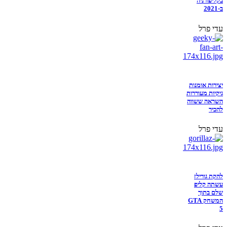
בקליפורניה
ב-2021
עדי פרל
יצירות אומנות
גיקיות מעוררות
השראה ששווה
להכיר
עדי פרל
להקת גורילז
עשתה קליפ
שלם בתוך
המשחק GTA
5