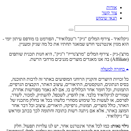
אודות
צור קשר
תנאי שימוש
גיקלואיד - צירוף המלים "גיק" ו"טבלואיד", הפורמט בו מודפס עיתון יומי -
הוא מגזין אינטרנטי חדש שמאגד תחתיו את כל מה שגיק ומעניין.
מרצ'ן-גיק - צירוף המלים "מרצ'נדייז" ו"גיק", היא חנות תכנית שותפים
(Affiliate) בה אנו מאגדים מוצרים מגניבים מרחבי הרשת.
בחזרה למעלה
כל זכויות היוצרים והקניין הרוחני המופיעים באתר זה לרבות התוכנה,
בסיס הנתונים, הטקסטים, התיאורים, עיצוב האתר, הקבצים הגרפיים,
התמונות, וכל חומר אחר הכלולים בו, אם לא נאמר מפורשות אחרת,
שמורים לגיקלואיד בלבד. אין להפיץ, לשכפל, להעתיק, למכור, לשדר,
לפרסם, או לעשות כל שימוש מסחרי כלשהו בכל או בחלק מתכניו של
האתר, כולל מוצרים, תמונות, גרפיקה, תיאורים, עיצוב וכל דבר אחר
המוצג באתר, אלא אם ניתנה רשות כתובה וחתומה לכך בכתב ומראש
ע''י גיקלואיד.
גילוי נאות:
כמו לכל אתר אינטרנט אחר, יש לנו עלויות תפעול. חלק