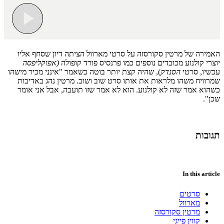
האמירה של מרטין סקורסזה על סרטי מארוול הציתה דיון שסחף אליו
יוצרי קולנוע מכובדים נוספים כמו פרנסיס פורד קופולה
(אפוקליפסה
עכשיו, סרטי
הסנדק
), שהיה קצת יותר בוטה כשאמר "אינני מכיר מישהו
שמרוויח משהו מלראות את אותו סרט שוב ושוב. מרטין נהג באדיבות
כשהוא אמר שזה לא קולנוע. הוא לא אמר שזו תועבה, אבל אני אומר
שכן".
תגובות
In this article
סרטים
מארוול
מרטין סקורסזה
קווין פייגי