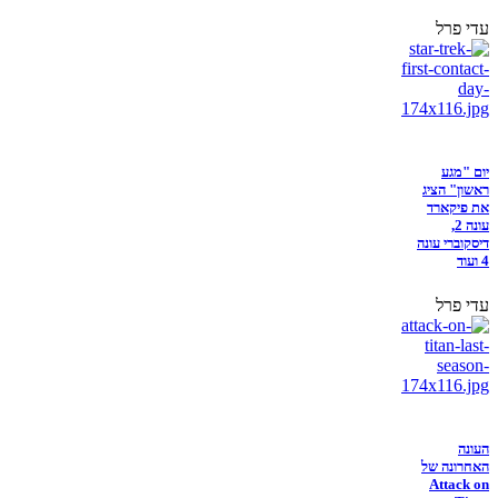
עדי פרל
יום "מגע
ראשון" הציג
את פיקארד
עונה 2,
דיסקוברי עונה
4 ועוד
עדי פרל
העונה
האחרונה של
Attack on