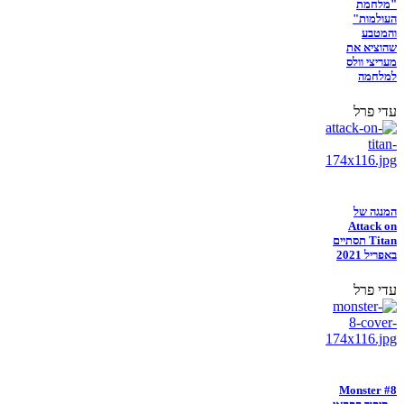
"מלחמת
העולמות"
והמטבע
שהוציא את
מעריצי וולס
למלחמה
עדי פרל
המנגה של
Attack on
Titan תסתיים
באפריל 2021
עדי פרל
Monster #8