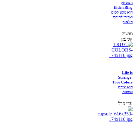
המשחק
Elden Ring
הוא מסע קסום
ואכזרי לחובבי
הז'אנר
מושיק
קלינמן
Life is
Strange:
True Colors
הוא יצירת
אומנות
עדי פרל