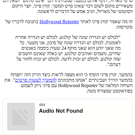
סרטי מארוול, תקף אותם בטענה שמבחינתו הם "אינם קולנוע" ושאין הם
משאירים מקום לשום דבר שאינו סרט המשך. קווין פייגי, יוצר היקום
הסינמטי של מארוול, הגיב אמש על הדברים לראשונה.
זה מה שאמר קווין פייגי לאתר
Hollywood Reporter
בתגובה לדבריו של
סקורסזה:
"לכולם יש הגדרה שונה של קולנוע. לכולם יש הגדרה אחרת
לאומנות. לכולם יש הגדרה שונה של סיכון, אני משער. כל
מה שאני יודע הוא שאני מוקף 24 שעות ביממה באנשים
שחיים, נושמים ואוהבים קולנוע. יש כאלה שאינם חושבים
שזה קולנוע. לכולם יש זכות לדעה. לכולם יש זכות לחזור על
דעתם".
בהמשך, קווין פייגי הוסיף כי הוא מצפה לראות כיצד הדיון הזה יתפתח
בהמשך הדרך ושבינתיים "אנחנו מתכוונים
להמשיך לעשות סרטים
". את
השיחה המלאה של Hollywood Reporter עם פייגי ניתן לשמוע
בפודאקסט שמצורף מטה.