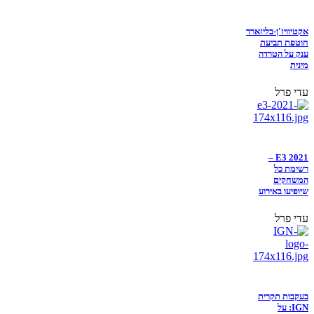
אקטיוויז'ן-בליזארד
חוטפת תביעת
ענק על הטרדה
מינית
עדי פרל
E3 2021 –
רשימת כל
המשחקים
שיופיעו באירוע
עדי פרל
בעקבות תקרית
IGN: על