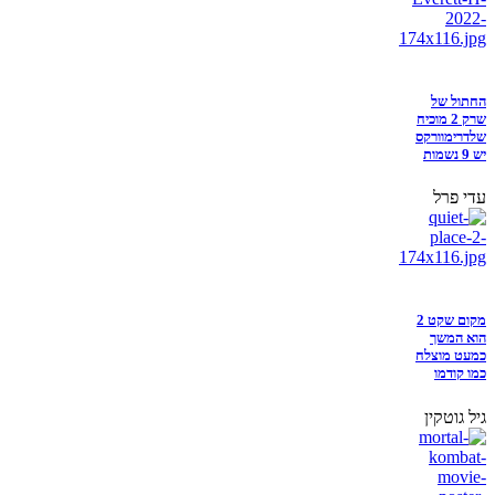
החתול של
שרק 2 מוכיח
שלדרימוורקס
יש 9 נשמות
עדי פרל
מקום שקט 2
הוא המשך
כמעט מוצלח
כמו קודמו
גיל גוטקין