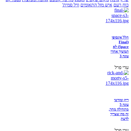
כוח רעם
איש מזל התאומים
וויל סמית'
חלל אינסופי
(Final
Space) לא
תמשיך אחרי
עונה 3
עדי פרל
ריק ומורטי
עונה 5
מתחילה מחר,
זה מה שצריך
לדעת
עדי פרל