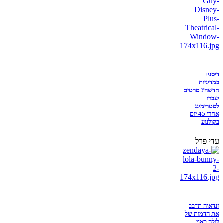
דיסני+
במדיניות
חדשה? סרטים
יעברו
לסטרימינג
אחרי 45 יום
בקולנוע
עדי פרל
זנדאיה תדבב
את הדמות של
לולה באני