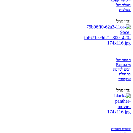
– סיפור קפקאי
בעולם של
מפלצות
עדי פרל
המנגה של
Beastars
תגיע לסיומה
בתחילת
אוקטובר
עדי פרל
לזכרו: חוברות