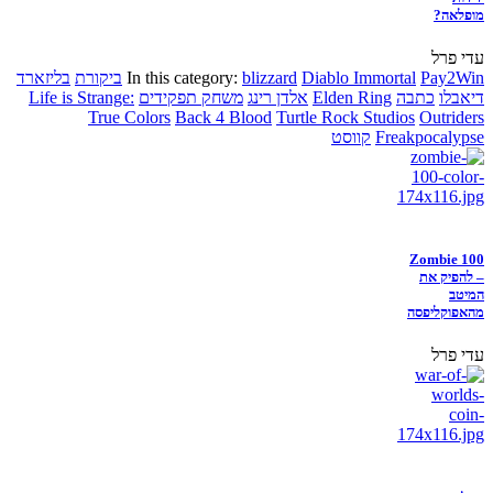
מופלאה?
עדי פרל
Pay2Win
Diablo Immortal
blizzard
In this category:
ביקורת
בליזארד
דיאבלו
כתבה
Elden Ring
אלדן רינג
משחק תפקידים
Life is Strange:
True Colors
Back 4 Blood
Turtle Rock Studios
Outriders
Freakpocalypse
קווסט
Zombie 100
– להפיק את
המיטב
מהאפוקליפסה
עדי פרל