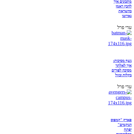
מתכונים איך
להכין ראמן
בהשראת
נארוטו
עדי פרל
נשף מסיכות:
איך לאלתר
מסיכה לפורים
בקלות ובזול
עדי פרל
פארק "קמפוס
הנוקמים"
יפתח