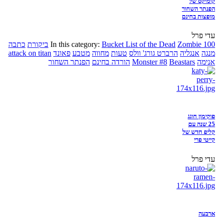
קומיקס של
הפנתר השחור
מופצות בחינם
עדי פרל
Zombie 100
Bucket List of the Dead
In this category:
ביקורת
כתבה
מנגה
אנגליה
הרברט גורג' וולס
טעות
מחווה
מטבע
פאונד
attack on titan
אנימה
Beastars
Monster #8
הורדה בחינם
הפנתר השחור
פוקימון חוגג
25 שנה עם
קליפ חדש של
קייטי פרי
עדי פרל
ארבעה