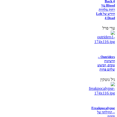
Back 4
Blood עוד
רחוק מלהיות
היורש של Left
4 Dead
עדי פרל
Outriders –
הרעיונות
טובים, הביצוע
שלהם פחות
גיל גוטקין
Freakpocalypse
– תחילתה של
ידידות