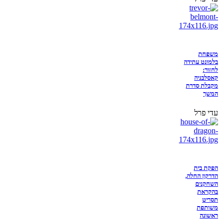
משפחת
בלמונט עתידה
לחזור:
קאסלבניה
מקבלת סדרת
המשך
עדי פרל
הפקת בית
הדרקון החלה,
השחקנים
בהקראת
תסריט
משותפת
ראשונה