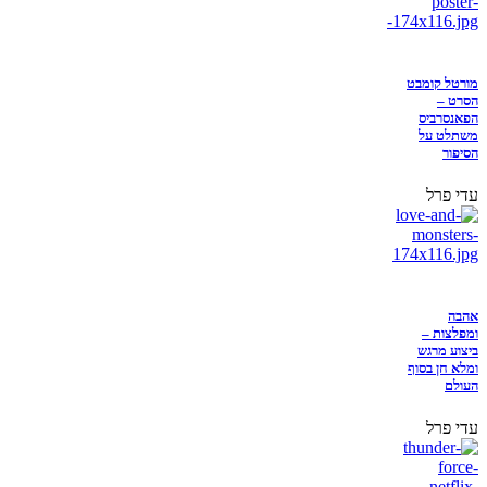
מורטל קומבט
הסרט –
הפאנסרביס
משתלט על
הסיפור
עדי פרל
אהבה
ומפלצות –
ביצוע מרגש
ומלא חן בסוף
העולם
עדי פרל