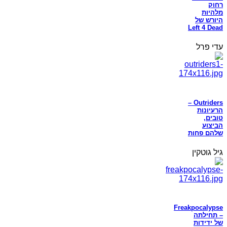
רחוק
מלהיות
היורש של
Left 4 Dead
עדי פרל
Outriders –
הרעיונות
טובים,
הביצוע
שלהם פחות
גיל גוטקין
Freakpocalypse
– תחילתה
של ידידות