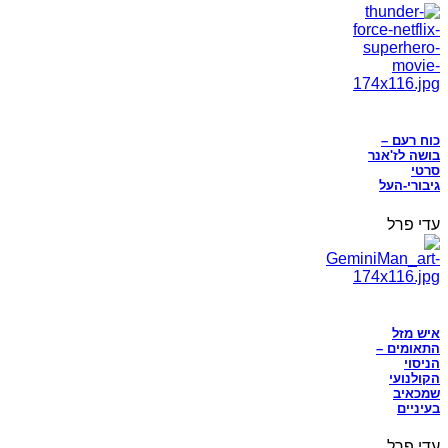
כוח רעם –
בושה לז'אנר
סרטי
גיבורי-העל
עדי פרל
איש מזל
התאומים –
הניסוי
הקולנועי
שמכאיב
בעיניים
עדי פרל