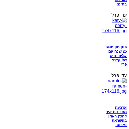
בחינם
עדי פרל
פוקימון חוגג
25 שנה עם
קליפ חדש
של קייטי
פרי
עדי פרל
ארבעה
מתכונים איך
להכין ראמן
בהשראת
נארוטו