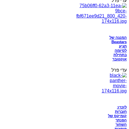
עדי פרל
המנגה של
Beastars
תגיע
לסיומה
בתחילת
אוקטובר
עדי פרל
לזכרו:
חוברות
קומיקס של
הפנתר
השחור
מופצות