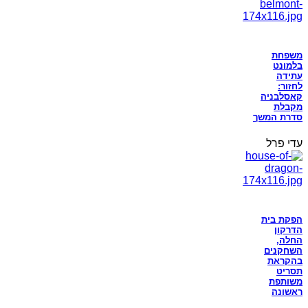
משפחת
בלמונט
עתידה
לחזור:
קאסלבניה
מקבלת
סדרת המשך
עדי פרל
הפקת בית
הדרקון
החלה,
השחקנים
בהקראת
תסריט
משותפת
ראשונה