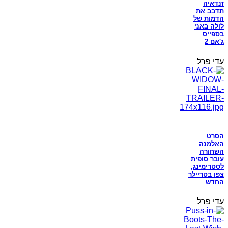
זנדאיה
תדבב את
הדמות של
לולה באני
בספייס
ג'אם 2
עדי פרל
הסרט
האלמנה
השחורה
עובר סופית
לסטרימינג,
צפו בטריילר
החדש
עדי פרל