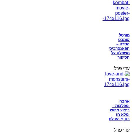
מורטל
קומבט
הסרט –
הפאנסרביס
משתלט על
הסיפור
עדי פרל
אהבה
ומפלצות –
ביצוע מרגש
ומלא חן
בסוף העולם
עדי פרל