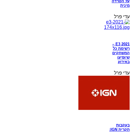
על הטרדה
מינית
עדי פרל
E3 2021 –
רשימת כל
המשחקים
שיופיעו
באירוע
עדי פרל
בעקבות
תקרית IGN: