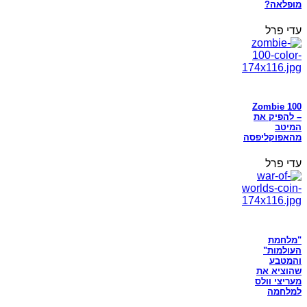
מופלאה?
עדי פרל
Zombie 100
– להפיק את
המיטב
מהאפוקליפסה
עדי פרל
"מלחמת
העולמות"
והמטבע
שהוציא את
מעריצי וולס
למלחמה