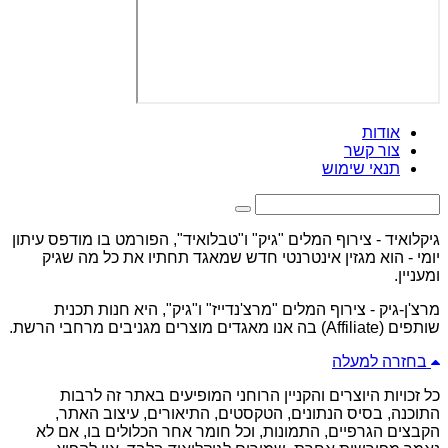
אודות
צור קשר
תנאי שימוש
גיקלואיד - צירוף המלים "גיק" ו"טבלואיד", הפורמט בו מודפס עיתון
יומי - הוא מגזין אינטרנטי חדש שמאגד תחתיו את כל מה שגיק
ומעניין.
מרצ'ן-גיק - צירוף המלים "מרצ'נדייז" ו"גיק", היא חנות תכנית
שותפים (Affiliate) בה אנו מאגדים מוצרים מגניבים מרחבי הרשת.
בחזרה למעלה
כל זכויות היוצרים והקניין הרוחני המופיעים באתר זה לרבות
התוכנה, בסיס הנתונים, הטקסטים, התיאורים, עיצוב האתר,
הקבצים הגרפיים, התמונות, וכל חומר אחר הכלולים בו, אם לא