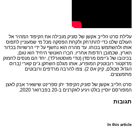
עלילת סרט הלייב אקשן של סוניק מובילה את הקיפוד המהיר אל
העולם שלנו כדי להתרחק ולקחת הפסקה מכל מי שמעוניין לתפוס
אותו ולהשתמש בכוחו. עד מהרה הוא נחשף על ידי הרשויות בכדור
הארץ, שכמובן רודפות אחריו. חברו האנושי היחיד הוא טום,
בכיכובו של ג'יימס מרסדן (טדי מ
ווסטוורלד
). יחד הם מנסים לחמוק
מדוקטור רובוטניק המופרע, אותו מגלם השחקן ג'ים קארי
(ברוס
הגדול מכולם
, קיק
אס
2). צפו להרבה מרדפים ורובוטים
מתפוצצים.
סרט הלייב אקשן של
סוניק הקיפוד
יתן ספרינט שישאיר אבק לאצן
המפורסם יוסיין בולט ויגיע לאקרנים ב-20 בפברואר 2020.
תגובות
In this article