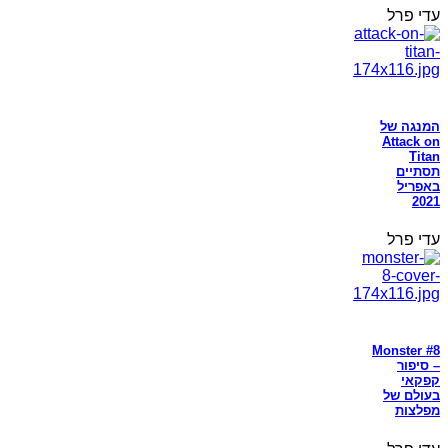
עדי פרל
המנגה של
Attack on
Titan
תסתיים
באפריל
2021
עדי פרל
Monster #8
– סיפור
קפקאי
בעולם של
מפלצות