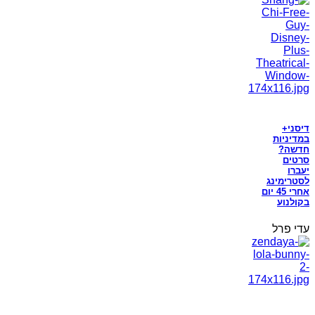
דיסני+
במדיניות
חדשה?
סרטים
יעברו
לסטרימינג
אחרי 45 יום
בקולנוע
עדי פרל