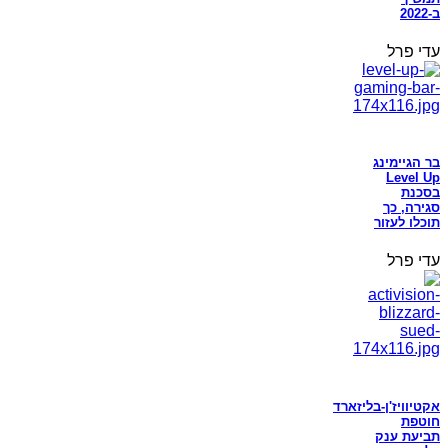
ב-2022
עדי פרל
בר הגיימינג
Level Up
בסכנת
סגירה, כך
תוכלו לעזור
עדי פרל
אקטיוויז'ן-בליזארד
חוטפת
תביעת ענק