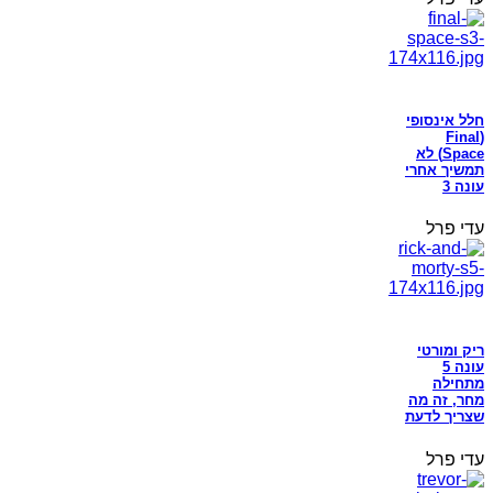
חלל אינסופי
(Final
Space) לא
תמשיך אחרי
עונה 3
עדי פרל
ריק ומורטי
עונה 5
מתחילה
מחר, זה מה
שצריך לדעת
עדי פרל