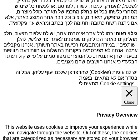
נאמר מפורשות אחרת, שמורים לגיקלואיד בלבד. אין להפיץ,
לשכפל, להעתיק, למכור, לשדר, לפרסם, או לעשות כל שימוש
מסחרי כלשהו בכל או בחלק מתכניו של האתר, כולל מוצרים,
תמונות, גרפיקה, תיאורים, עיצוב וכל דבר אחר המוצג באתר, אלא
אם ניתנה רשות כתובה וחתומה לכך בכתב ומראש ע''י גיקלואיד.
גילוי נאות:
כמו לכל אתר אינטרנט אחר, יש לנו עלויות תפעול. חלק
מהלינקים באתר הם לינקים שמפנים לאתרי צד שלישי, להלן
"שותפים". במידה ומתבצעת רכישה באתר השותף, אנחנו מקבלים
עמלה. אנחנו לא מפרסמים ביקורות בתשלום או חוות דעת מזויפות
בטענה שהן אותנטיות. כל המוצרים מפורסמים על פי שיקול דעתנו
הבלעדי כי אנחנו חושבים שהם מגניבים.
יש לנו עוגיות (Cookies) שהדפדפן שלכם יעוף עליהן. אבל זה
בסדר אם לא מתאים, באמת
Cookie settings
מתאים לי
Close
Privacy Overview
This website uses cookies to improve your experience while
you navigate through the website. Out of these, the cookies
that are categorized as necessary are stored on your browser