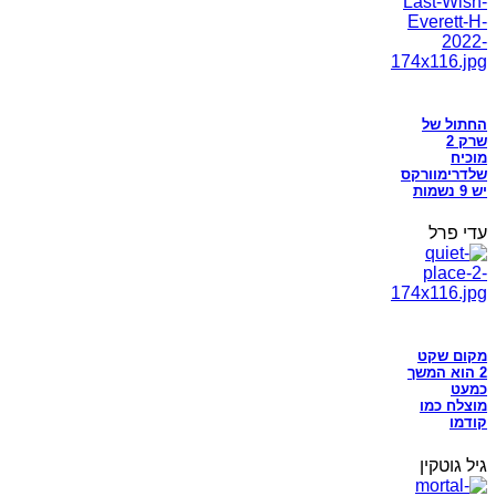
החתול של
שרק 2
מוכיח
שלדרימוורקס
יש 9 נשמות
עדי פרל
מקום שקט
2 הוא המשך
כמעט
מוצלח כמו
קודמו
גיל גוטקין