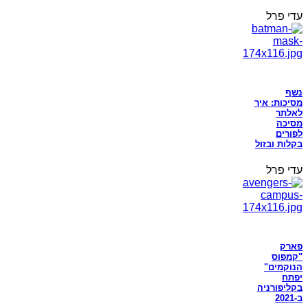
עדי פרל
נשף
מסיכות: איך
לאלתר
מסיכה
לפורים
בקלות ובזול
עדי פרל
פארק
"קמפוס
הנוקמים"
יפתח
בקליפורניה
ב-2021