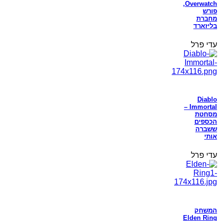
Overwatch,
פורש
מחברת
בליזארד
עדי פרל
Diablo
Immortal –
מסחטת
הכספים
ששברה
אותי
עדי פרל
המשחק
Elden Ring