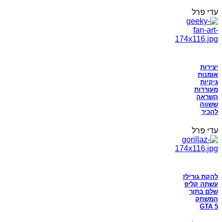
עדי פרל
יצירות
אומנות
גיקיות
מעוררות
השראה
ששווה
להכיר
עדי פרל
להקת גורילז
עשתה קליפ
שלם בתוך
המשחק
GTA 5