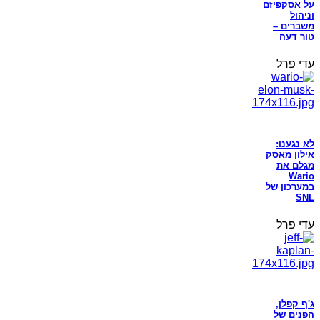
על אסקפיזם
וניהול
משברים –
טור דעה
עדי פרל
לא נגענו:
אילון מאסק
מגלם את
Wario
במערכון של
SNL
עדי פרל
ג'ף קפלן,
הפנים של