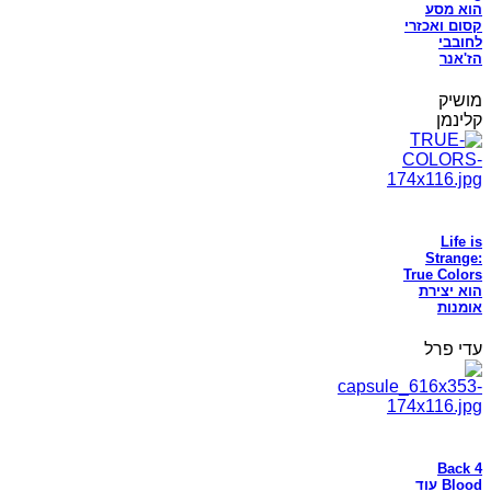
הוא מסע
קסום ואכזרי
לחובבי
הז'אנר
מושיק
קלינמן
Life is
Strange:
True Colors
הוא יצירת
אומנות
עדי פרל
Back 4
Blood עוד