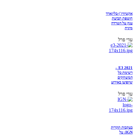
אקטיוויז'ן-בליזארד
חוטפת תביעת
ענק על הטרדה
מינית
עדי פרל
E3 2021 –
רשימת כל
המשחקים
שיופיעו באירוע
עדי פרל
בעקבות תקרית
IGN: על