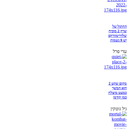
החתול של
שרק 2 מוכיח
שלדרימוורקס
יש 9 נשמות
עדי פרל
מקום שקט 2
הוא המשך
כמעט מוצלח
כמו קודמו
גיל גוטקין