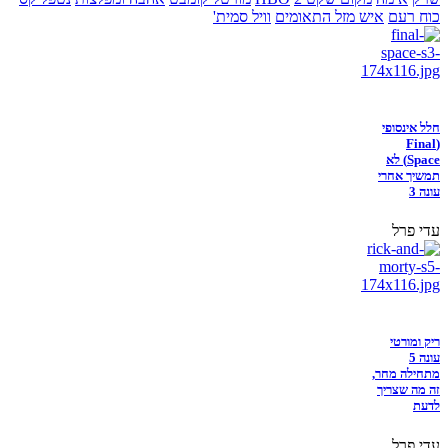
כוח רעם
איש מזל התאומים
וויל סמית'
חלל אינסופי
(Final
Space) לא
תמשיך אחרי
עונה 3
עדי פרל
ריק ומורטי
עונה 5
מתחילה מחר,
זה מה שצריך
לדעת
עדי פרל