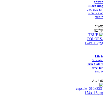
המשחק
Elden Ring
הוא מסע קסום
ואכזרי לחובבי
הז'אנר
מושיק
קלינמן
Life is
Strange:
True Colors
הוא יצירת
אומנות
עדי פרל