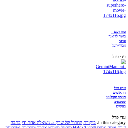
כוח רעם –
בושה לז'אנר
סרטי
גיבורי-העל
עדי פרל
איש מזל
התאומים –
הניסוי הקולנועי
שמכאיב
בעיניים
עדי פרל
In this category:
ביקורת
החתול של שרק 2: משאלה אחת ודי
כתבה
שרק
אימה
מקום שקט 2
HBO
מורטל קומבט
אהבה ומפלצות
נטפליקס