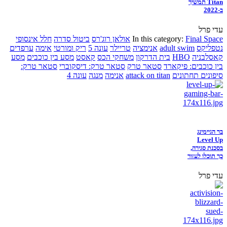
Titan תמשיך
ב-2022
עדי פרל
Final Space
In this category:
אולאן רוג'רס
ביטול סדרה
חלל אינסופי
נטפליקס
adult swim
אנימציה
טריילר
עונה 5
ריק ומורטי
אימה
ערפדים
קאסלבניה
HBO
בית הדרקון
משחקי הכס
קאסט
מסע בין כוכבים
מסע
בין כוכבים: פיקארד
סטאר טרק
סטאר טרק: דיסקוברי
סטאר טרק:
סיפונים תחתונים
attack on titan
אנימה
מנגה
עונה 4
בר הגיימינג
Level Up
בסכנת סגירה,
כך תוכלו לעזור
עדי פרל