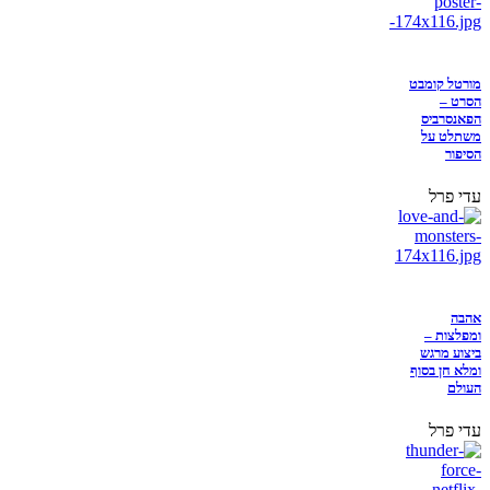
מורטל קומבט
הסרט –
הפאנסרביס
משתלט על
הסיפור
עדי פרל
אהבה
ומפלצות –
ביצוע מרגש
ומלא חן בסוף
העולם
עדי פרל