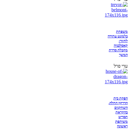
משפחת
בלמונט עתידה
לחזור:
קאסלבניה
מקבלת סדרת
המשך
עדי פרל
הפקת בית
הדרקון החלה,
השחקנים
בהקראת
תסריט
משותפת
ראשונה