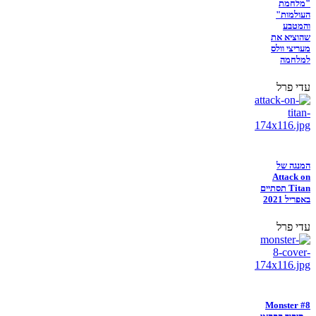
"מלחמת
העולמות"
והמטבע
שהוציא את
מעריצי וולס
למלחמה
עדי פרל
המנגה של
Attack on
Titan תסתיים
באפריל 2021
עדי פרל
Monster #8