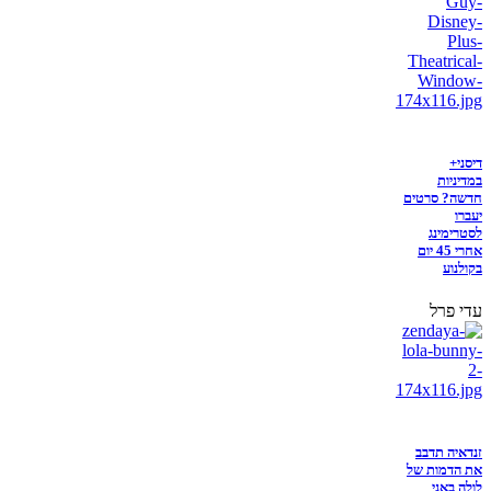
דיסני+
במדיניות
חדשה? סרטים
יעברו
לסטרימינג
אחרי 45 יום
בקולנוע
עדי פרל
זנדאיה תדבב
את הדמות של
לולה באני