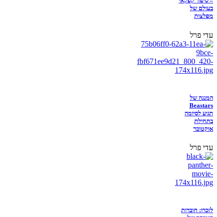
– סיפור קפקאי
בעולם של
מפלצות
עדי פרל
המנגה של
Beastars
תגיע לסיומה
בתחילת
אוקטובר
עדי פרל
לזכרו: חוברות