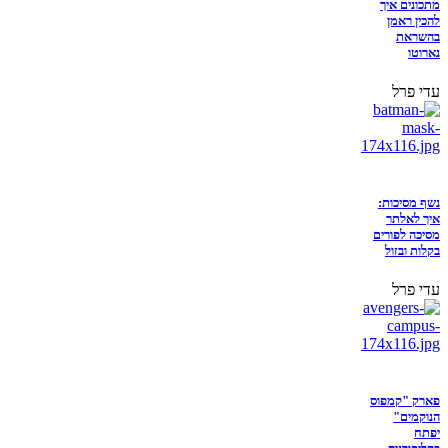
מתכונים איך
להכין ראמן
בהשראת
נארוטו
עדי פרל
נשף מסיכות:
איך לאלתר
מסיכה לפורים
בקלות ובזול
עדי פרל
פארק "קמפוס
הנוקמים"
יפתח