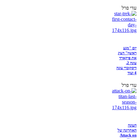
עדי פרל
יום "מגע
ראשון" הציג
את פיקארד
עונה 2,
דיסקוברי עונה
4 ועוד
עדי פרל
העונה
האחרונה של
Attack on