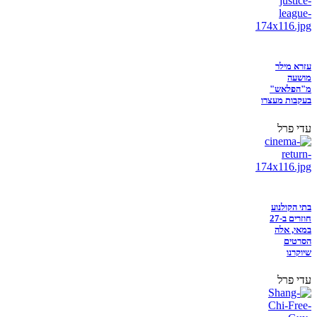
עזרא מילר
מושעה
מ"הפלאש"
בעקבות מעצרו
עדי פרל
בתי הקולנוע
חוזרים ב-27
במאי, אלה
הסרטים
שיוקרנו
עדי פרל