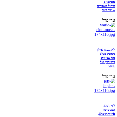
אסקפיזם
וניהול משברים
– טור דעה
עדי פרל
לא נגענו: אילון
מאסק מגלם
את Wario
במערכון של
SNL
עדי פרל
ג'ף קפלן,
הפנים של
Overwatch,