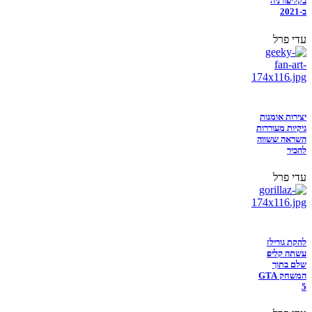
בקליפורניה
ב-2021
עדי פרל
יצירות אומנות
גיקיות מעוררות
השראה ששווה
להכיר
עדי פרל
להקת גורילז
עשתה קליפ
שלם בתוך
המשחק GTA
5