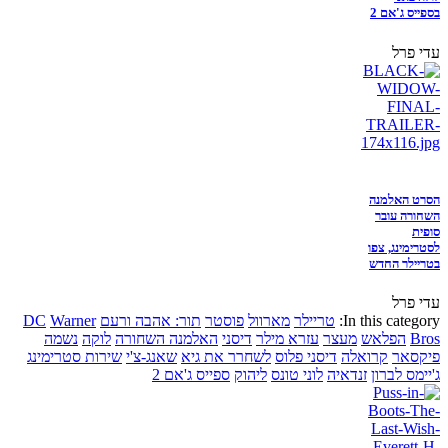
בספייס ג'אם 2
עדי פרל
הסרט האלמנה
השחורה עובר
סופית
לסטרימינג, צפו
בטריילר החדש
עדי פרל
In this category:
טריילר
מארוול
פוסטר
תור: אהבה ורעם
Warner
DC
Bros
הפלאש
מעצר
עזרא מילר
דיסני
האלמנה השחורה
לוקה
נשמה
פיקסאר
קרואלה
דיסני פלוס
לשחרר את גיא
שאנג-צ'י
שירות סטרימינג
ג'יימס לברון
זנדאיה
לוני טונס
ליהוק
ספייס ג'אם 2