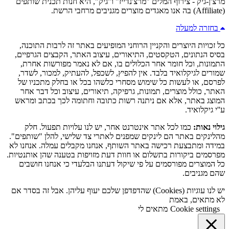
מרצ'ן-גיק - צירוף המלים "מרצ'נדייז" ו"גיק", היא חנות תכנית שותפים
(Affiliate) בה אנו מאגדים מוצרים מגניבים מרחבי הרשת.
בחזרה למעלה
כל זכויות היוצרים והקניין הרוחני המופיעים באתר זה לרבות התוכנה,
בסיס הנתונים, הטקסטים, התיאורים, עיצוב האתר, הקבצים הגרפיים,
התמונות, וכל חומר אחר הכלולים בו, אם לא נאמר מפורשות אחרת,
שמורים לגיקלואיד בלבד. אין להפיץ, לשכפל, להעתיק, למכור, לשדר,
לפרסם, או לעשות כל שימוש מסחרי כלשהו בכל או בחלק מתכניו של
האתר, כולל מוצרים, תמונות, גרפיקה, תיאורים, עיצוב וכל דבר אחר
המוצג באתר, אלא אם ניתנה רשות כתובה וחתומה לכך בכתב ומראש
ע''י גיקלואיד.
גילוי נאות:
כמו לכל אתר אינטרנט אחר, יש לנו עלויות תפעול. חלק
מהלינקים באתר הם לינקים שמפנים לאתרי צד שלישי, להלן "שותפים".
במידה ומתבצעת רכישה באתר השותף, אנחנו מקבלים עמלה. אנחנו לא
מפרסמים ביקורות בתשלום או חוות דעת מזויפות בטענה שהן אותנטיות.
כל המוצרים מפורסמים על פי שיקול דעתנו הבלעדי כי אנחנו חושבים
שהם מגניבים.
יש לנו עוגיות (Cookies) שהדפדפן שלכם יעוף עליהן. אבל זה בסדר אם
לא מתאים, באמת
Cookie settings
מתאים לי