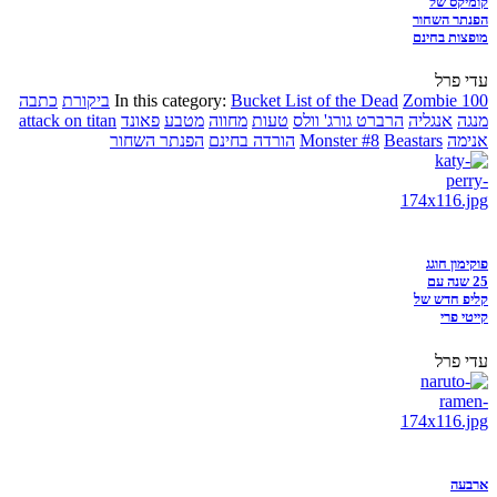
קומיקס של
הפנתר השחור
מופצות בחינם
עדי פרל
Zombie 100
Bucket List of the Dead
In this category:
ביקורת
כתבה
מנגה
אנגליה
הרברט גורג' וולס
טעות
מחווה
מטבע
פאונד
attack on titan
אנימה
Beastars
Monster #8
הורדה בחינם
הפנתר השחור
פוקימון חוגג
25 שנה עם
קליפ חדש של
קייטי פרי
עדי פרל
ארבעה