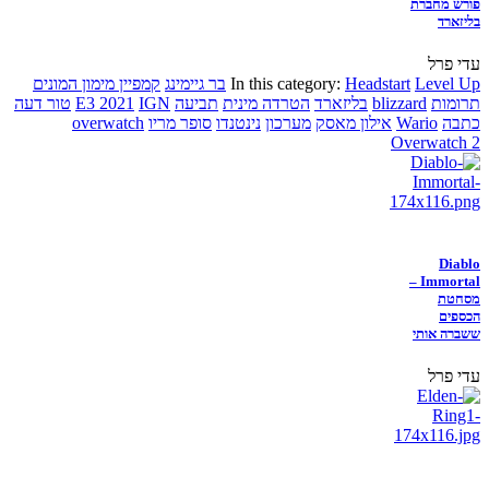
פורש מחברת
בליזארד
עדי פרל
Level Up
Headstart
In this category:
בר גיימינג
קמפיין מימון המונים
תרומות
blizzard
בליזארד
הטרדה מינית
תביעה
IGN
E3 2021
טור דעה
כתבה
Wario
אילון מאסק
מערכון
נינטנדו
סופר מריו
overwatch
Overwatch 2
Diablo
Immortal –
מסחטת
הכספים
ששברה אותי
עדי פרל