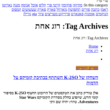
עדי פרל
In this category:
מוזיקה
פוקימון
קייטי פרי
קליפ
אוכל
אנימה
מנגה
נארוטו
ראמן
כתבה
פורים
תחפושת
מארוול
פארק
פארק שעשועים
קמפוס
הנוקמים
אומנות
פאנארט
פרוייקט מעריצים
ציור
gta
גורילז
Tag Archives: רוג אחת
Tag Archives: רוג אחת
Home
רוג אחת
ספרים וקומיקס
השחקן של K-2SO השתתף בכתיבת קומיקס על
הדמות
אלן טודיק כתב את הטקסטים של הרובוט החצוף K-2SO בסיפור
קומי חדש, שיופיע כחלק מסדרת הקומיקס Star Wars
Adventures. טיזר: יהיה שם ווקי