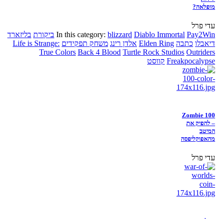
מופלאה?
עדי פרל
Pay2Win
Diablo Immortal
blizzard
In this category:
ביקורת
בליזארד
דיאבלו
כתבה
Elden Ring
אלדן רינג
משחק תפקידים
Life is Strange:
True Colors
Back 4 Blood
Turtle Rock Studios
Outriders
Freakpocalypse
קווסט
Zombie 100
– להפיק את
המיטב
מהאפוקליפסה
עדי פרל