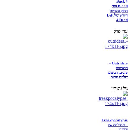
Back 4
Blood עוד
רחוק מלהיות
היורש של Left
4 Dead
עדי פרל
Outriders –
הרעיונות
טובים, הביצוע
שלהם פחות
גיל גוטקין
Freakpocalypse
– תחילתה של
ידידות