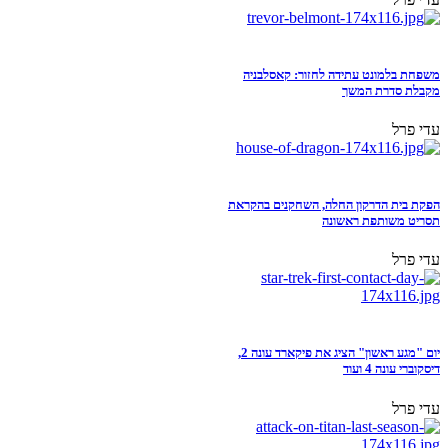
משפחת בלמונט עתידה לחזור: קאסלבניה
מקבלת סדרת המשך
עדי פרל
הפקת בית הדרקון החלה, השחקנים בהקראת
תסריט משותפת ראשונה
עדי פרל
יום "מגע ראשון" הציג את פיקארד עונה 2,
דיסקוברי עונה 4 ועוד
עדי פרל