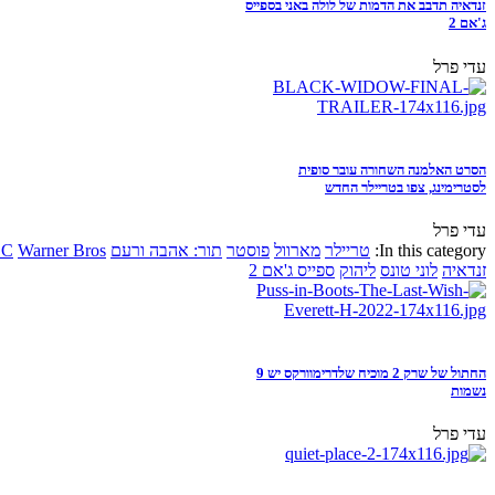
זנדאיה תדבב את הדמות של לולה באני בספייס
ג'אם 2
עדי פרל
הסרט האלמנה השחורה עובר סופית
לסטרימינג, צפו בטריילר החדש
עדי פרל
In this category:
טריילר
מארוול
פוסטר
תור: אהבה ורעם
Warner Bros
DC
זנדאיה
לוני טונס
ליהוק
ספייס ג'אם 2
החתול של שרק 2 מוכיח שלדרימוורקס יש 9
נשמות
עדי פרל