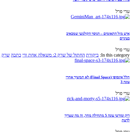
עדי פרל
איש מזל התאומים – הניסוי הקולנועי שמכאיב
בעיניים
עדי פרל
In this category:
ביקורת
החתול של שרק 2: משאלה אחת ודי
כתבה
שרק
א
חלל אינסופי (Final Space) לא תמשיך אחרי
עונה 3
עדי פרל
ריק ומורטי עונה 5 מתחילה מחר, זה מה שצריך
לדעת
עדי פרל