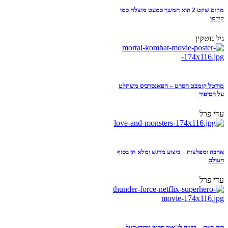
מקום שקט 2 הוא המשך כמעט מוצלח כמו
קודמו
גיל גוטקין
מורטל קומבט הסרט – הפאנסרביס משתלט
על הסיפור
עדי פרל
אהבה ומפלצות – ביצוע מרגש ומלא חן בסוף
העולם
עדי פרל
כוח רעם – בושה לז'אנר סרטי גיבורי-העל