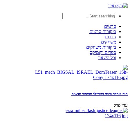
סרטים
ביקורות סרטים
סדרות
משחקים
ביקורות משחקים
ספרים וקומיקס
וכל השאר
תור: אהבה ורעם בטריילר ופוסטר חדשים
עדי פרל