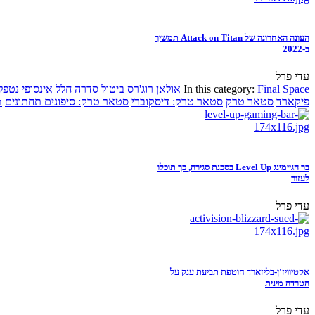
העונה האחרונה של Attack on Titan תמשיך
ב-2022
עדי פרל
Final Space
In this category:
אולאן רוג'רס
ביטול סדרה
חלל אינסופי
נטפל
פיקארד
סטאר טרק
סטאר טרק: דיסקוברי
סטאר טרק: סיפונים תחתונים
n
בר הגיימינג Level Up בסכנת סגירה, כך תוכלו
לעזור
עדי פרל
אקטיוויז'ן-בליזארד חוטפת תביעת ענק על
הטרדה מינית
עדי פרל