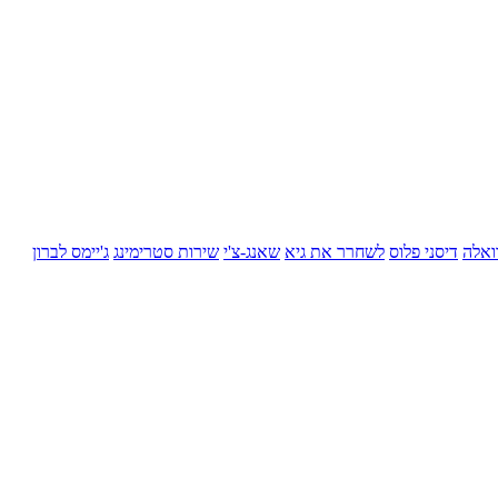
ואלה
דיסני פלוס
לשחרר את גיא
שאנג-צ'י
שירות סטרימינג
ג'יימס לברון