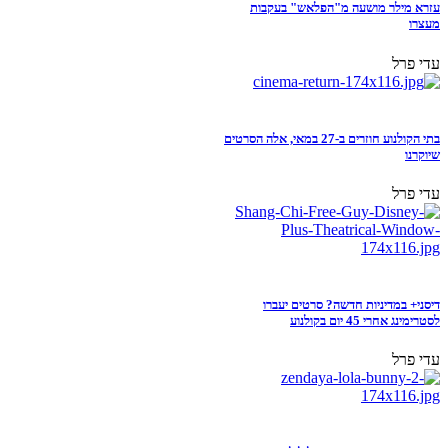
עזרא מילר מושעה מ"הפלאש" בעקבות
מעצרו
עדי פרל
בתי הקולנוע חוזרים ב-27 במאי, אלה הסרטים
שיוקרנו
עדי פרל
דיסני+ במדיניות חדשה? סרטים יעברו
לסטרימינג אחרי 45 יום בקולנוע
עדי פרל