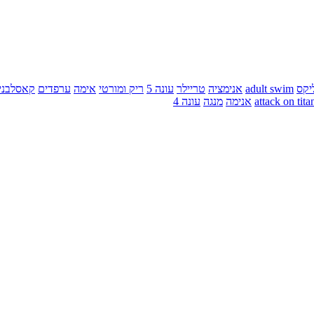
יקס
adult swim
אנימציה
טריילר
עונה 5
ריק ומורטי
אימה
ערפדים
קאסלבני
attack on tita
אנימה
מנגה
עונה 4