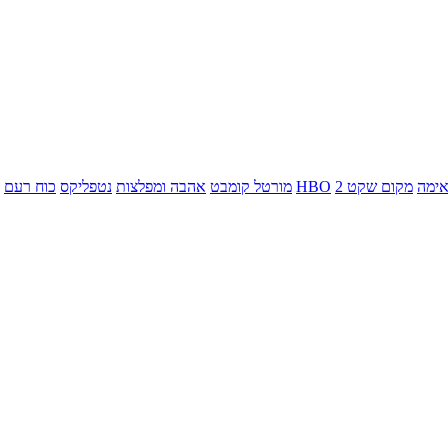
ימה
מקום שקט 2
HBO
מורטל קומבט
אהבה ומפלצות
נטפליקס
כוח רעם