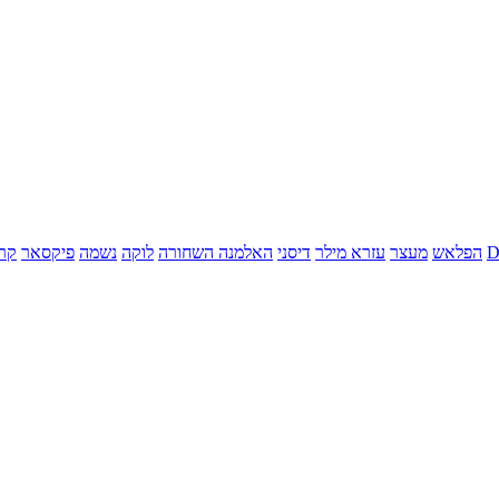
הפלאש
מעצר
עזרא מילר
דיסני
האלמנה השחורה
לוקה
נשמה
פיקסאר
קר