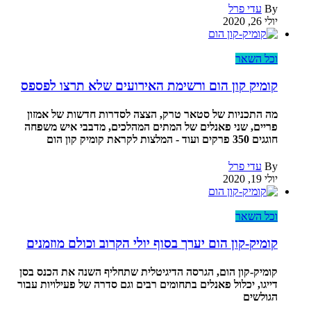
By
עדי פרל
יולי 26, 2020
וכל השאר
קומיק קון הום ורשימת האירועים שלא תרצו לפספס
מה התכניות של סטאר טרק, הצצה לסדרות חדשות של אמזון
פריים, שני פאנלים של המתים המהלכים, מדבבי איש משפחה
חוגגים 350 פרקים ועוד - המלצות לקראת קומיק קון הום
By
עדי פרל
יולי 19, 2020
וכל השאר
קומיק-קון הום יערך בסוף יולי הקרוב וכולם מוזמנים
קומיק-קון הום, הגרסה הדיגיטלית שתחליף השנה את הכנס בסן
דייגו, יכלול פאנלים בתחומים רבים וגם סדרה של פעילויות עבור
הגולשים