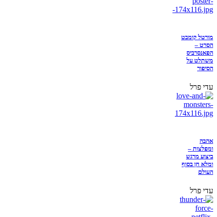
מורטל קומבט
הסרט –
הפאנסרביס
משתלט על
הסיפור
עדי פרל
אהבה
ומפלצות –
ביצוע מרגש
ומלא חן בסוף
העולם
עדי פרל