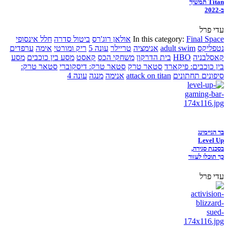
Titan תמשיך
ב-2022
עדי פרל
Final Space
In this category:
אולאן רוג'רס
ביטול סדרה
חלל אינסופי
נטפליקס
adult swim
אנימציה
טריילר
עונה 5
ריק ומורטי
אימה
ערפדים
קאסלבניה
HBO
בית הדרקון
משחקי הכס
קאסט
מסע בין כוכבים
מסע
בין כוכבים: פיקארד
סטאר טרק
סטאר טרק: דיסקוברי
סטאר טרק:
סיפונים תחתונים
attack on titan
אנימה
מנגה
עונה 4
בר הגיימינג
Level Up
בסכנת סגירה,
כך תוכלו לעזור
עדי פרל