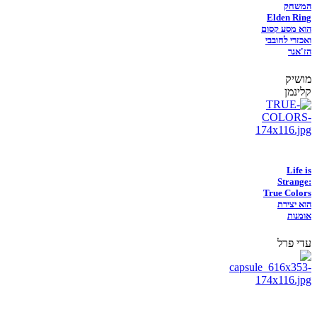
המשחק
Elden Ring
הוא מסע קסום
ואכזרי לחובבי
הז'אנר
מושיק
קלינמן
Life is
Strange:
True Colors
הוא יצירת
אומנות
עדי פרל