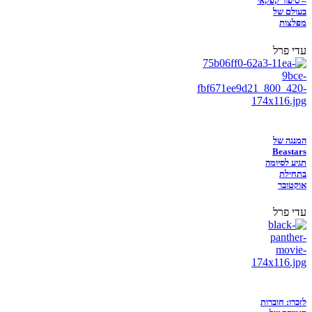
– סיפור קפקאי
בעולם של
מפלצות
עדי פרל
המנגה של
Beastars
תגיע לסיומה
בתחילת
אוקטובר
עדי פרל
לזכרו: חוברות