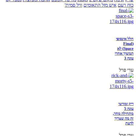
כוח רעם
איש מזל התאומים
וויל סמית'
חלל אינסופי
(Final
Space) לא
תמשיך אחרי
עונה 3
עדי פרל
ריק ומורטי
עונה 5
מתחילה מחר,
זה מה שצריך
לדעת
עדי פרל