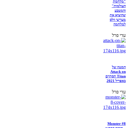
"מלחמת
העולמות"
והמטבע
שהוציא את
מעריצי וולס
למלחמה
עדי פרל
המנגה של
Attack on
Titan תסתיים
באפריל 2021
עדי פרל
Monster #8