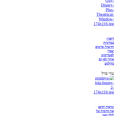
דיסני+
במדיניות
חדשה? סרטים
יעברו
לסטרימינג
אחרי 45 יום
בקולנוע
עדי פרל
זנדאיה תדבב
את הדמות של
לולה באני