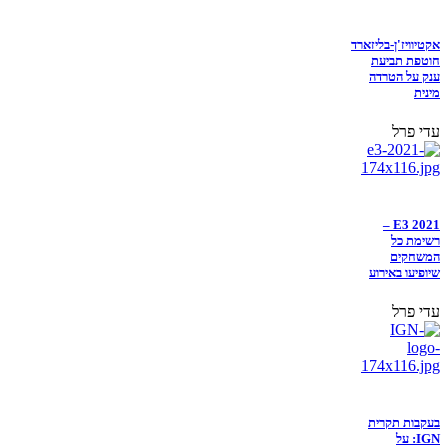
אקטיוויז'ן-בליזארד
חוטפת תביעת
ענק על הטרדה
מינית
עדי פרל
E3 2021 –
רשימת כל
המשחקים
שיופיעו באירוע
עדי פרל
בעקבות תקרית
IGN: על