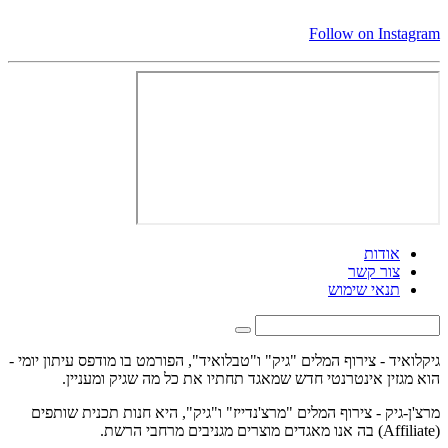
Follow on Instagram
אודות
צור קשר
תנאי שימוש
גיקלואיד - צירוף המלים "גיק" ו"טבלואיד", הפורמט בו מודפס עיתון יומי -
הוא מגזין אינטרנטי חדש שמאגד תחתיו את כל מה שגיק ומעניין.
מרצ'ן-גיק - צירוף המלים "מרצ'נדייז" ו"גיק", היא חנות תכנית שותפים
(Affiliate) בה אנו מאגדים מוצרים מגניבים מרחבי הרשת.