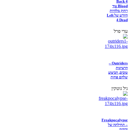
Back 4
Blood עוד
רחוק מלהיות
היורש של Left
4 Dead
עדי פרל
Outriders –
הרעיונות
טובים, הביצוע
שלהם פחות
גיל גוטקין
Freakpocalypse
– תחילתה של
ידידות