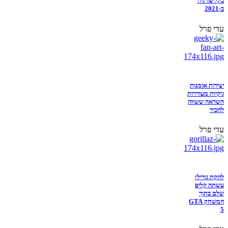
בקליפורניה
ב-2021
עדי פרל
יצירות אומנות
גיקיות מעוררות
השראה ששווה
להכיר
עדי פרל
להקת גורילז
עשתה קליפ
שלם בתוך
המשחק GTA
5