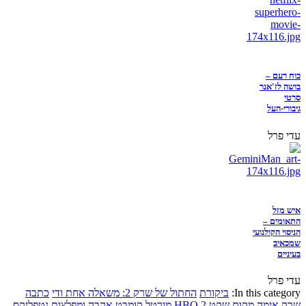
כוח רעם –
בושה לז'אנר
סרטי
גיבורי-העל
עדי פרל
איש מזל
התאומים –
הניסוי הקולנועי
שמכאיב
בעיניים
עדי פרל
In this category:
ביקורת
החתול של שרק 2: משאלה אחת ודי
כתבה
שרק
אימה
מקום שקט 2
HBO
מורטל קומבט
אהבה ומפלצות
נטפליקס