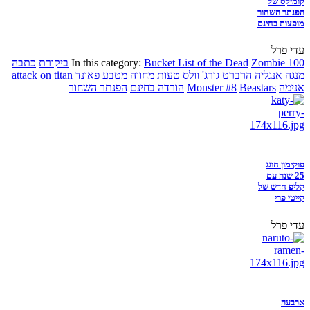
קומיקס של
הפנתר השחור
מופצות בחינם
עדי פרל
Zombie 100
Bucket List of the Dead
In this category:
ביקורת
כתבה
מנגה
אנגליה
הרברט גורג' וולס
טעות
מחווה
מטבע
פאונד
attack on titan
אנימה
Beastars
Monster #8
הורדה בחינם
הפנתר השחור
פוקימון חוגג
25 שנה עם
קליפ חדש של
קייטי פרי
עדי פרל
ארבעה