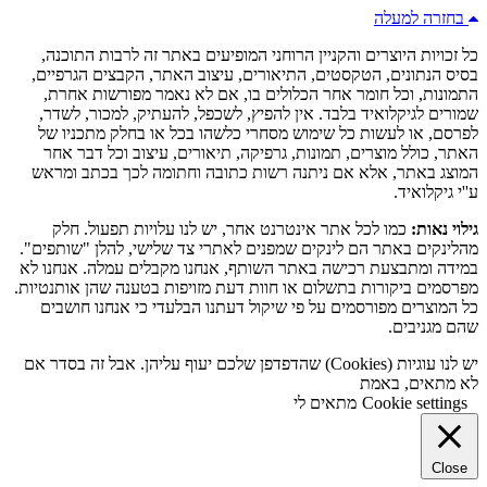
בחזרה למעלה
כל זכויות היוצרים והקניין הרוחני המופיעים באתר זה לרבות התוכנה,
בסיס הנתונים, הטקסטים, התיאורים, עיצוב האתר, הקבצים הגרפיים,
התמונות, וכל חומר אחר הכלולים בו, אם לא נאמר מפורשות אחרת,
שמורים לגיקלואיד בלבד. אין להפיץ, לשכפל, להעתיק, למכור, לשדר,
לפרסם, או לעשות כל שימוש מסחרי כלשהו בכל או בחלק מתכניו של
האתר, כולל מוצרים, תמונות, גרפיקה, תיאורים, עיצוב וכל דבר אחר
המוצג באתר, אלא אם ניתנה רשות כתובה וחתומה לכך בכתב ומראש
ע''י גיקלואיד.
גילוי נאות:
כמו לכל אתר אינטרנט אחר, יש לנו עלויות תפעול. חלק
מהלינקים באתר הם לינקים שמפנים לאתרי צד שלישי, להלן "שותפים".
במידה ומתבצעת רכישה באתר השותף, אנחנו מקבלים עמלה. אנחנו לא
מפרסמים ביקורות בתשלום או חוות דעת מזויפות בטענה שהן אותנטיות.
כל המוצרים מפורסמים על פי שיקול דעתנו הבלעדי כי אנחנו חושבים
שהם מגניבים.
יש לנו עוגיות (Cookies) שהדפדפן שלכם יעוף עליהן. אבל זה בסדר אם
לא מתאים, באמת
Cookie settings
מתאים לי
Close