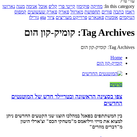
עדי פרל
In this category:
מוזיקה
פוקימון
קייטי פרי
קליפ
אוכל
אנימה
מנגה
נארוטו
ראמן
כתבה
פורים
תחפושת
מארוול
פארק
פארק שעשועים
קמפוס
הנוקמים
אומנות
פאנארט
פרוייקט מעריצים
ציור
gta
גורילז
Tag Archives: קומיק-קון הום
Tag Archives: קומיק-קון הום
Home
קומיק-קון הום
סרטים
צפו בסצינה הראשונה ובטריילר חדש של המוטנטים
החדשים
בין המשתתפים בפאנל במהלכו הוצגו שני הקטעים החדשים ניתן
למצוא את מייזי וויליאמס מ"משחקי הכס" וצ'ארלי היטון
מ"דברים מוזרים"