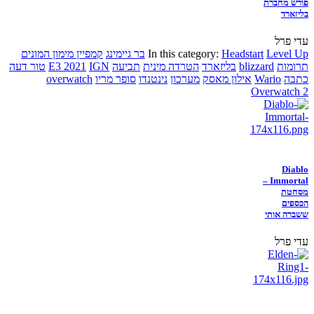
פורש מחברת
בליזארד
עדי פרל
Level Up
Headstart
In this category:
בר גיימינג
קמפיין מימון המונים
תרומות
blizzard
בליזארד
הטרדה מינית
תביעה
IGN
E3 2021
טור דעה
כתבה
Wario
אילון מאסק
מערכון
נינטנדו
סופר מריו
overwatch
Overwatch 2
Diablo
Immortal –
מסחטת
הכספים
ששברה אותי
עדי פרל