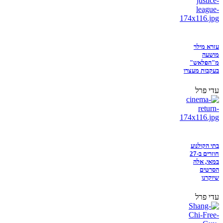
עזרא מילר
מושעה
מ"הפלאש"
בעקבות מעצרו
עדי פרל
בתי הקולנוע
חוזרים ב-27
במאי, אלה
הסרטים
שיוקרנו
עדי פרל