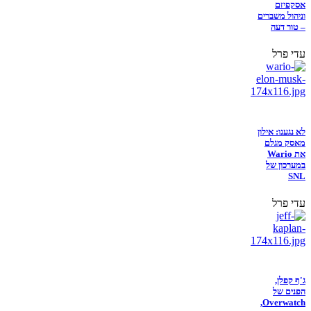
אסקפיזם
וניהול משברים
– טור דעה
עדי פרל
לא נגענו: אילון
מאסק מגלם
את Wario
במערכון של
SNL
עדי פרל
ג'ף קפלן,
הפנים של
Overwatch,