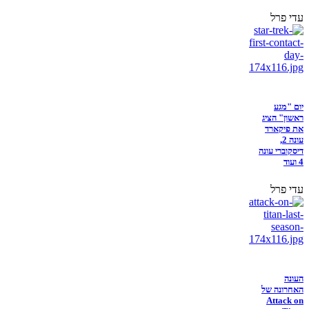
עדי פרל
יום "מגע
ראשון" הציג
את פיקארד
עונה 2,
דיסקוברי עונה
4 ועוד
עדי פרל
העונה
האחרונה של
Attack on