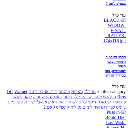
בספייס ג'אם 2
עדי פרל
הסרט האלמנה
השחורה עובר
סופית
לסטרימינג, צפו
בטריילר החדש
עדי פרל
In this category:
טריילר
מארוול
פוסטר
תור: אהבה ורעם
Warner
DC
Bros
הפלאש
מעצר
עזרא מילר
דיסני
האלמנה השחורה
לוקה
נשמה
פיקסאר
קרואלה
דיסני פלוס
לשחרר את גיא
שאנג-צ'י
שירות סטרימינג
ג'יימס לברון
זנדאיה
לוני טונס
ליהוק
ספייס ג'אם 2