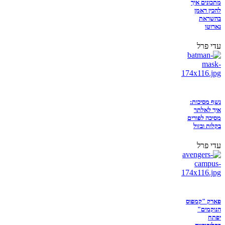
מתכונים איך
להכין ראמן
בהשראת
נארוטו
עדי פרל
נשף מסיכות:
איך לאלתר
מסיכה לפורים
בקלות ובזול
עדי פרל
פארק "קמפוס
הנוקמים"
יפתח