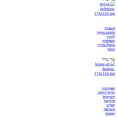
משפחת
בלמונט עתידה
לחזור:
קאסלבניה
מקבלת סדרת
המשך
עדי פרל
הפקת בית
הדרקון החלה,
השחקנים
בהקראת
תסריט
משותפת
ראשונה