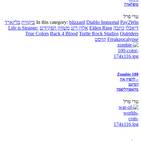
מופלאה?
עדי פרל
Pay2Win
Diablo Immortal
blizzard
In this category:
ביקורת
בליזארד
דיאבלו
כתבה
Elden Ring
אלדן רינג
משחק תפקידים
Life is Strange:
True Colors
Back 4 Blood
Turtle Rock Studios
Outriders
Freakpocalypse
קווסט
Zombie 100
– להפיק את
המיטב
מהאפוקליפסה
עדי פרל