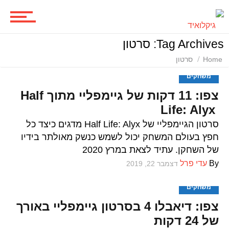
סדרות
Tag Archives: סרטון
Home
סרטון
משחקים
משחקים
צפו: 11 דקות של גיימפליי מתוך Half
ביקורות משחקים
Life: Alyx
סרטון הגיימפליי של Half Life: Alyx מדגים כיצד כל
חפץ בעולם המשחק יכול לשמש כנשק מאולתר בידיו
של השחקן. עתיד לצאת במרץ 2020
ספרים וקומיקס
By
עדי פרל
דצמבר 22, 2019
משחקים
וכל השאר
צפו: דיאבלו 4 בסרטון גיימפליי באורך
של 24 דקות