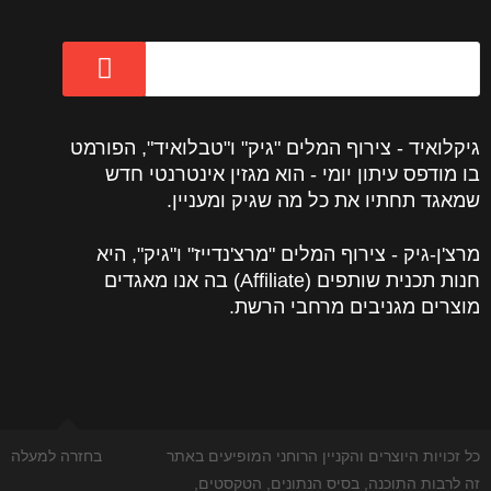
גיקלואיד - צירוף המלים "גיק" ו"טבלואיד", הפורמט
בו מודפס עיתון יומי - הוא מגזין אינטרנטי חדש
שמאגד תחתיו את כל מה שגיק ומעניין.
מרצ'ן-גיק - צירוף המלים "מרצ'נדייז" ו"גיק", היא
חנות תכנית שותפים (Affiliate) בה אנו מאגדים
מוצרים מגניבים מרחבי הרשת.
כל זכויות היוצרים והקניין הרוחני המופיעים באתר
בחזרה למעלה
זה לרבות התוכנה, בסיס הנתונים, הטקסטים,