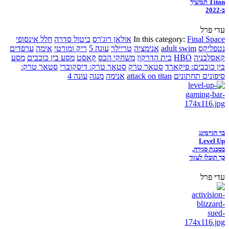
Titan תמשיך
ב-2022
עדי פרל
Final Space
In this category:
אולאן רוג'רס
ביטול סדרה
חלל אינסופי
נטפליקס
adult swim
אנימציה
טריילר
עונה 5
ריק ומורטי
אימה
ערפדים
קאסלבניה
HBO
בית הדרקון
משחקי הכס
קאסט
מסע בין כוכבים
מסע
בין כוכבים: פיקארד
סטאר טרק
סטאר טרק: דיסקוברי
סטאר טרק:
סיפונים תחתונים
attack on titan
אנימה
מנגה
עונה 4
בר הגיימינג
Level Up
בסכנת סגירה,
כך תוכלו לעזור
עדי פרל