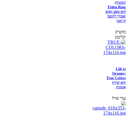
המשחק
Elden Ring
הוא מסע קסום
ואכזרי לחובבי
הז'אנר
מושיק
קלינמן
Life is
Strange:
True Colors
הוא יצירת
אומנות
עדי פרל