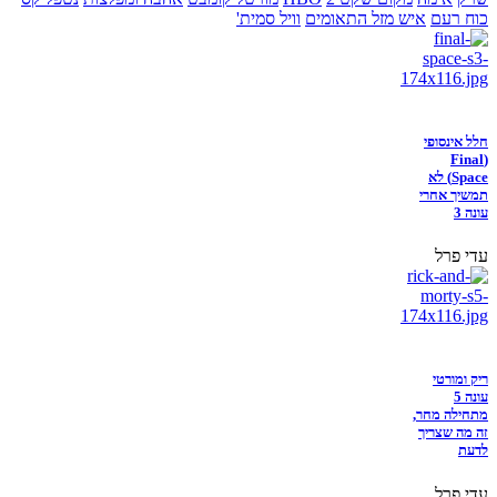
כוח רעם
איש מזל התאומים
וויל סמית'
חלל אינסופי
(Final
Space) לא
תמשיך אחרי
עונה 3
עדי פרל
ריק ומורטי
עונה 5
מתחילה מחר,
זה מה שצריך
לדעת
עדי פרל