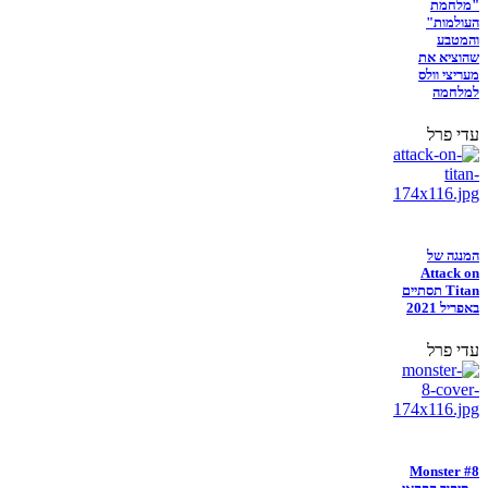
"מלחמת
העולמות"
והמטבע
שהוציא את
מעריצי וולס
למלחמה
עדי פרל
המנגה של
Attack on
Titan תסתיים
באפריל 2021
עדי פרל
Monster #8