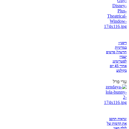
דיסני+
במדיניות
חדשה? סרטים
יעברו
לסטרימינג
אחרי 45 יום
בקולנוע
עדי פרל
זנדאיה תדבב
את הדמות של
לולה באני