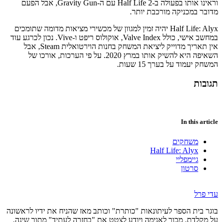
וראינו אותו בפעולה ב-Half Life 2 עם ה-Gravity Gun, אבל הפעם
מדובר במכניקה מורכבת יותר.
Half Life: Alyx יהיה זמין למגוון של מכשירי מציאות מדומה שתומכים
במחשב אישי, כולל Valve Index, אוקולוס ריפט ו-Vive. נכון לכרגע עוד
אין תאריך מדוייק ליציאת המשחק בחנות הוירטואלית Steam, אבל
השאיפה היא להשיק אותו במרץ 2020. על פי הערכות, אורכו של
המשחק יעמוד על בערך 15 שעות.
תגובות
In this article
משחקים
Half Life: Alyx
גיימפליי
סרטון
עדי פרל
בוגר בית הספר לעיתונאות "כותרת" וכותב מאז שהניח את ידיו לראשונה
על מקלדת. מכור לאנימה ויודע לצטט את "בחזרה לעתיד" מתוך שינה.