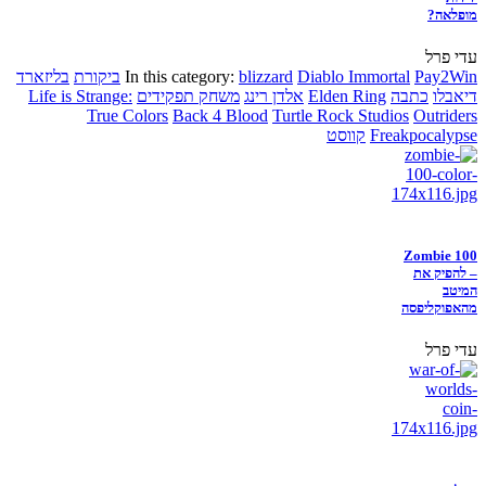
מופלאה?
עדי פרל
Pay2Win
Diablo Immortal
blizzard
In this category:
ביקורת
בליזארד
דיאבלו
כתבה
Elden Ring
אלדן רינג
משחק תפקידים
Life is Strange:
True Colors
Back 4 Blood
Turtle Rock Studios
Outriders
Freakpocalypse
קווסט
Zombie 100
– להפיק את
המיטב
מהאפוקליפסה
עדי פרל