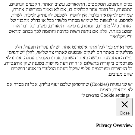
בסיס הנתונים, הטקסטים, התיאורים, עיצוב האתר, הקבצים הגרפיים,
התמונות, וכל חומר אחר הכלולים בו, אם לא נאמר מפורשות אחרת,
שמורים לגיקלואיד בלבד. אין להפיץ, לשכפל, להעתיק, למכור, לשדר,
לפרסם, או לעשות כל שימוש מסחרי כלשהו בכל או בחלק מתכניו של
האתר, כולל מוצרים, תמונות, גרפיקה, תיאורים, עיצוב וכל דבר אחר
המוצג באתר, אלא אם ניתנה רשות כתובה וחתומה לכך בכתב ומראש
ע''י גיקלואיד.
גילוי נאות:
כמו לכל אתר אינטרנט אחר, יש לנו עלויות תפעול. חלק
מהלינקים באתר הם לינקים שמפנים לאתרי צד שלישי, להלן "שותפים".
במידה ומתבצעת רכישה באתר השותף, אנחנו מקבלים עמלה. אנחנו לא
מפרסמים ביקורות בתשלום או חוות דעת מזויפות בטענה שהן אותנטיות.
כל המוצרים מפורסמים על פי שיקול דעתנו הבלעדי כי אנחנו חושבים
שהם מגניבים.
יש לנו עוגיות (Cookies) שהדפדפן שלכם יעוף עליהן. אבל זה בסדר אם
לא מתאים, באמת
Cookie settings
מתאים לי
Close
Privacy Overview