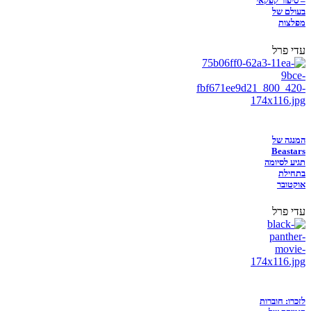
– סיפור קפקאי
בעולם של
מפלצות
עדי פרל
המנגה של
Beastars
תגיע לסיומה
בתחילת
אוקטובר
עדי פרל
לזכרו: חוברות