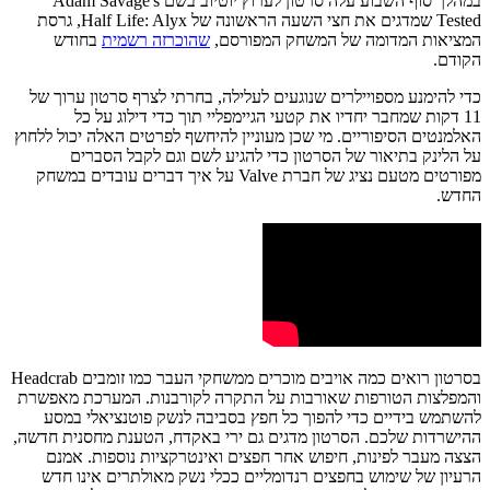
במהלך סוף השבוע עלה סרטון לערוץ יוטיוב בשם Adam Savage's
Tested שמדגים את חצי השעה הראשונה של Half Life: Alyx, גרסת
המציאות המדומה של המשחק המפורסם,
שהוכרזה רשמית
בחודש
הקודם.
כדי להימנע מספויילרים שנוגעים לעלילה, בחרתי לצרף סרטון ערוך של
11 דקות שמחבר יחדיו את קטעי הגיימפליי תוך כדי דילוג על כל
האלמנטים הסיפוריים. מי שכן מעוניין להיחשף לפרטים האלה יכול ללחוץ
על הלינק בתיאור של הסרטון כדי להגיע לשם וגם לקבל הסברים
מפורטים מטעם נציג של חברת Valve על איך דברים עובדים במשחק
החדש.
בסרטון רואים כמה אויבים מוכרים ממשחקי העבר כמו זומבים Headcrab
והמפלצות הטורפות שאורבות על התקרה לקורבנות. המערכת מאפשרת
להשתמש בידיים כדי להפוך כל חפץ בסביבה לנשק פוטנציאלי במסע
ההישרדות שלכם. הסרטון מדגים גם ירי באקדח, הטענת מחסנית חדשה,
הצצה מעבר לפינות, חיפוש אחר חפצים ואינטרקציות נוספות. אמנם
הרעיון של שימוש בחפצים רנדומליים ככלי נשק מאולתרים אינו חדש