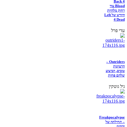
Back 4
Blood עוד
רחוק מלהיות
היורש של Left
4 Dead
עדי פרל
Outriders –
הרעיונות
טובים, הביצוע
שלהם פחות
גיל גוטקין
Freakpocalypse
– תחילתה של
ידידות