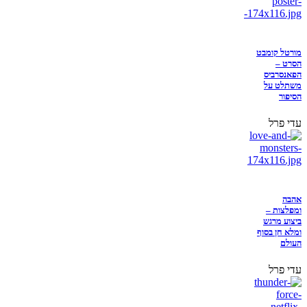
מורטל קומבט
הסרט –
הפאנסרביס
משתלט על
הסיפור
עדי פרל
אהבה
ומפלצות –
ביצוע מרגש
ומלא חן בסוף
העולם
עדי פרל