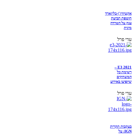
אקטיוויז'ן-בליזארד
חוטפת תביעת
ענק על הטרדה
מינית
עדי פרל
E3 2021 –
רשימת כל
המשחקים
שיופיעו באירוע
עדי פרל
בעקבות תקרית
IGN: על