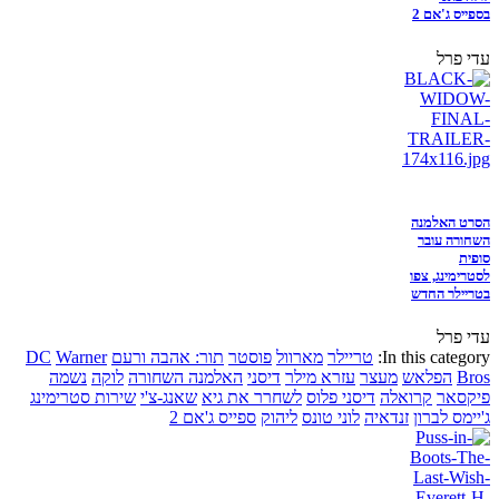
בספייס ג'אם 2
עדי פרל
הסרט האלמנה
השחורה עובר
סופית
לסטרימינג, צפו
בטריילר החדש
עדי פרל
In this category:
טריילר
מארוול
פוסטר
תור: אהבה ורעם
Warner
DC
Bros
הפלאש
מעצר
עזרא מילר
דיסני
האלמנה השחורה
לוקה
נשמה
פיקסאר
קרואלה
דיסני פלוס
לשחרר את גיא
שאנג-צ'י
שירות סטרימינג
ג'יימס לברון
זנדאיה
לוני טונס
ליהוק
ספייס ג'אם 2