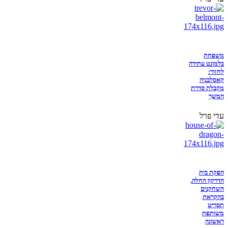
משפחת
בלמונט עתידה
לחזור:
קאסלבניה
מקבלת סדרת
המשך
עדי פרל
הפקת בית
הדרקון החלה,
השחקנים
בהקראת
תסריט
משותפת
ראשונה