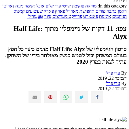
עדי פרל
In this category:
מוזיקה
פוקימון
קייטי פרי
קליפ
אוכל
אנימה
מנגה
נארוטו
ראמן
כתבה
פורים
תחפושת
מארוול
פארק
פארק שעשועים
קמפוס
הנוקמים
אומנות
פאנארט
פרוייקט מעריצים
ציור
gta
גורילז
צפו: 11 דקות של גיימפליי מתוך Half Life:
Alyx
סרטון הגיימפליי של Half Life: Alyx מדגים כיצד כל חפץ
בעולם המשחק יכול לשמש כנשק מאולתר בידיו של השחקן.
עתיד לצאת במרץ 2020
By
עדי פרל
דצמבר 22, 2019
By
עדי פרל
דצמבר 22, 2019