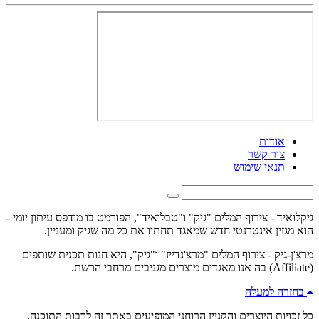
אודות
צור קשר
תנאי שימוש
גיקלואיד - צירוף המלים "גיק" ו"טבלואיד", הפורמט בו מודפס עיתון יומי -
הוא מגזין אינטרנטי חדש שמאגד תחתיו את כל מה שגיק ומעניין.
מרצ'ן-גיק - צירוף המלים "מרצ'נדייז" ו"גיק", היא חנות תכנית שותפים
(Affiliate) בה אנו מאגדים מוצרים מגניבים מרחבי הרשת.
בחזרה למעלה
כל זכויות היוצרים והקניין הרוחני המופיעים באתר זה לרבות התוכנה,