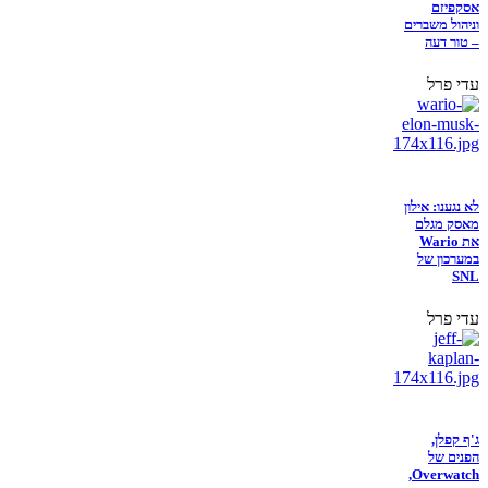
אסקפיזם
וניהול משברים
– טור דעה
עדי פרל
לא נגענו: אילון
מאסק מגלם
את Wario
במערכון של
SNL
עדי פרל
ג'ף קפלן,
הפנים של
Overwatch,