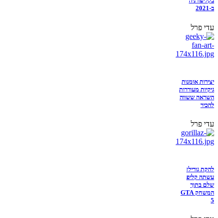
בקליפורניה
ב-2021
עדי פרל
יצירות אומנות
גיקיות מעוררות
השראה ששווה
להכיר
עדי פרל
להקת גורילז
עשתה קליפ
שלם בתוך
המשחק GTA
5