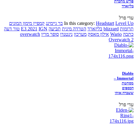
פורש מחברת
בליזארד
עדי פרל
Level Up
Headstart
In this category:
בר גיימינג
קמפיין מימון המונים
תרומות
blizzard
בליזארד
הטרדה מינית
תביעה
IGN
E3 2021
טור דעה
כתבה
Wario
אילון מאסק
מערכון
נינטנדו
סופר מריו
overwatch
Overwatch 2
Diablo
Immortal –
מסחטת
הכספים
ששברה אותי
עדי פרל