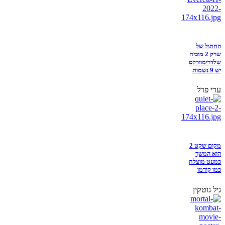
החתול של
שרק 2 מוכיח
שלדרימוורקס
יש 9 נשמות
עדי פרל
מקום שקט 2
הוא המשך
כמעט מוצלח
כמו קודמו
גיל גוטקין