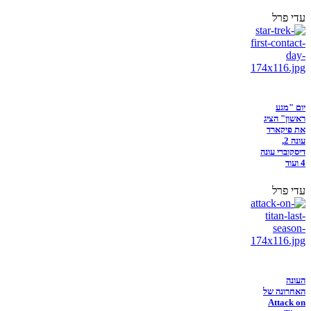
עדי פרל
יום "מגע
ראשון" הציג
את פיקארד
עונה 2,
דיסקוברי עונה
4 ועוד
עדי פרל
העונה
האחרונה של
Attack on