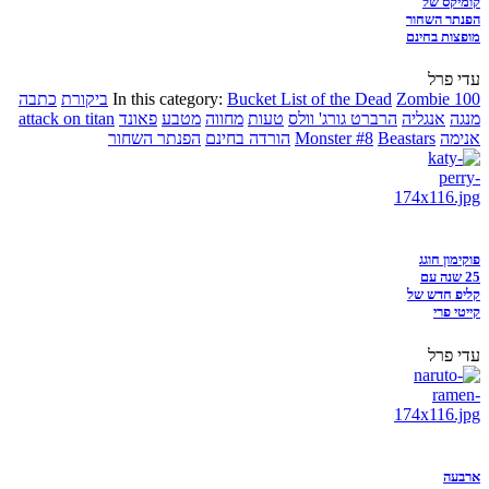
קומיקס של
הפנתר השחור
מופצות בחינם
עדי פרל
Zombie 100
Bucket List of the Dead
In this category:
ביקורת
כתבה
מנגה
אנגליה
הרברט גורג' וולס
טעות
מחווה
מטבע
פאונד
attack on titan
אנימה
Beastars
Monster #8
הורדה בחינם
הפנתר השחור
פוקימון חוגג
25 שנה עם
קליפ חדש של
קייטי פרי
עדי פרל
ארבעה