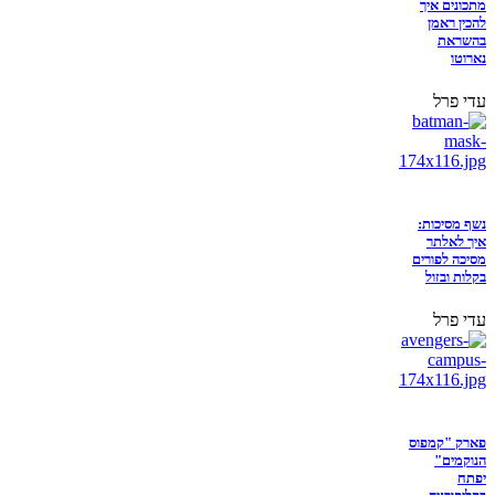
מתכונים איך
להכין ראמן
בהשראת
נארוטו
עדי פרל
נשף מסיכות:
איך לאלתר
מסיכה לפורים
בקלות ובזול
עדי פרל
פארק "קמפוס
הנוקמים"
יפתח