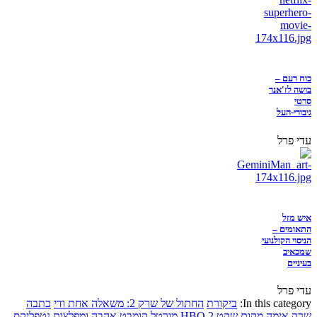
כוח רעם –
בושה לז'אנר
סרטי
גיבורי-העל
עדי פרל
איש מזל
התאומים –
הניסוי הקולנועי
שמכאיב
בעיניים
עדי פרל
In this category:
ביקורת
החתול של שרק 2: משאלה אחת ודי
כתבה
שרק
אימה
מקום שקט 2
HBO
מורטל קומבט
אהבה ומפלצות
נטפליקס