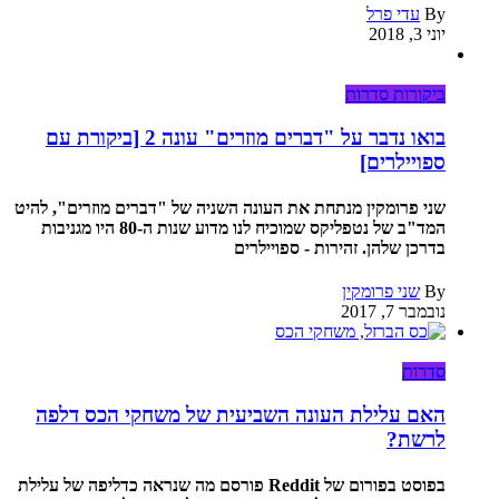
By
עדי פרל
יוני 3, 2018
ביקורות סדרות
בואו נדבר על "דברים מוזרים" עונה 2 [ביקורת עם
ספויילרים]
שני פרומקין מנתחת את העונה השניה של "דברים מוזרים", להיט
המד"ב של נטפליקס שמוכיח לנו מדוע שנות ה-80 היו מגניבות
בדרכן שלהן. זהירות - ספויילרים
By
שני פרומקין
נובמבר 7, 2017
סדרות
האם עלילת העונה השביעית של משחקי הכס דלפה
לרשת?
בפוסט בפורום של Reddit פורסם מה שנראה כדליפה של עלילת