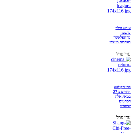
עזרא מילר
מושעה
מ"הפלאש"
בעקבות מעצרו
עדי פרל
בתי הקולנוע
חוזרים ב-27
במאי, אלה
הסרטים
שיוקרנו
עדי פרל