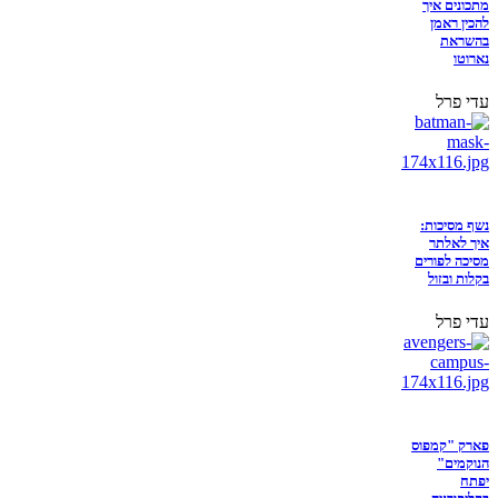
מתכונים איך
להכין ראמן
בהשראת
נארוטו
עדי פרל
נשף מסיכות:
איך לאלתר
מסיכה לפורים
בקלות ובזול
עדי פרל
פארק "קמפוס
הנוקמים"
יפתח