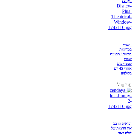
דיסני+
במדיניות
חדשה? סרטים
יעברו
לסטרימינג
אחרי 45 יום
בקולנוע
עדי פרל
זנדאיה תדבב
את הדמות של
לולה באני