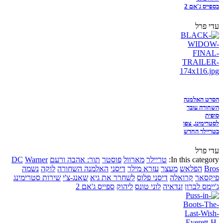
בספייס ג'אם 2
עדי פרל
הסרט האלמנה
השחורה עובר
סופית
לסטרימינג, צפו
בטריילר החדש
עדי פרל
In this category:
טריילר
מארוול
פוסטר
תור: אהבה ורעם
Warner
DC
Bros
הפלאש
מעצר
עזרא מילר
דיסני
האלמנה השחורה
לוקה
נשמה
פיקסאר
קרואלה
דיסני פלוס
לשחרר את גיא
שאנג-צ'י
שירות סטרימינג
ג'יימס לברון
זנדאיה
לוני טונס
ליהוק
ספייס ג'אם 2