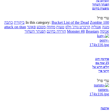
קומיקס של
הפנתר השחור
מופצות בחינם
עדי פרל
Zombie 100
Bucket List of the Dead
In this category:
ביקורת
כתבה
מנגה
אנגליה
הרברט גורג' וולס
טעות
מחווה
מטבע
פאונד
attack on titan
אנימה
Beastars
Monster #8
הורדה בחינם
הפנתר השחור
פוקימון חוגג
25 שנה עם
קליפ חדש של
קייטי פרי
עדי פרל
ארבעה