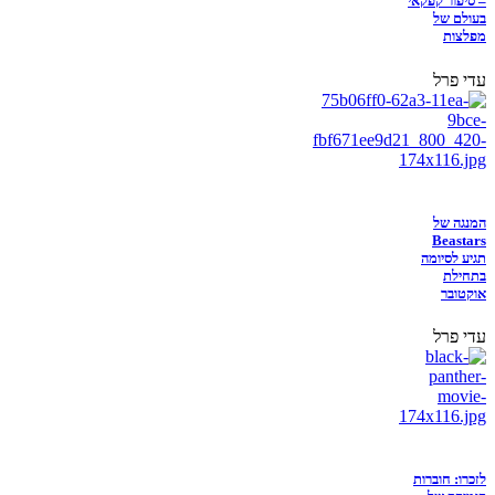
– סיפור קפקאי
בעולם של
מפלצות
עדי פרל
המנגה של
Beastars
תגיע לסיומה
בתחילת
אוקטובר
עדי פרל
לזכרו: חוברות