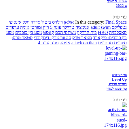
Titan תמשיך
ב-2022
עדי פרל
Final Space
In this category:
אולאן רוג'רס
ביטול סדרה
חלל אינסופי
נטפליקס
adult swim
אנימציה
טריילר
עונה 5
ריק ומורטי
אימה
ערפדים
קאסלבניה
HBO
בית הדרקון
משחקי הכס
קאסט
מסע בין כוכבים
מסע
בין כוכבים: פיקארד
סטאר טרק
סטאר טרק: דיסקוברי
סטאר טרק:
סיפונים תחתונים
attack on titan
אנימה
מנגה
עונה 4
בר הגיימינג
Level Up
בסכנת סגירה,
כך תוכלו לעזור
עדי פרל