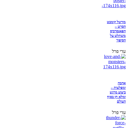
מורטל קומבט
הסרט –
הפאנסרביס
משתלט על
הסיפור
עדי פרל
אהבה
ומפלצות –
ביצוע מרגש
ומלא חן בסוף
העולם
עדי פרל