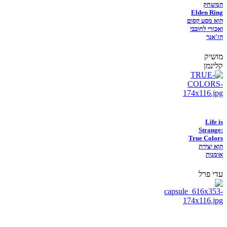
המשחק
Elden Ring
הוא מסע קסום
ואכזרי לחובבי
הז'אנר
מושיק
קלינמן
Life is
Strange:
True Colors
הוא יצירת
אומנות
עדי פרל