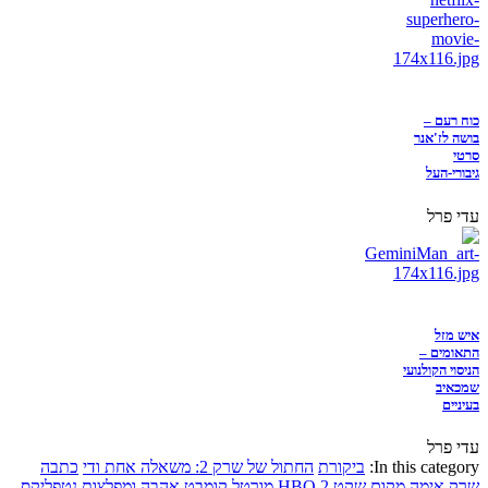
כוח רעם –
בושה לז'אנר
סרטי
גיבורי-העל
עדי פרל
איש מזל
התאומים –
הניסוי הקולנועי
שמכאיב
בעיניים
עדי פרל
In this category:
ביקורת
החתול של שרק 2: משאלה אחת ודי
כתבה
שרק
אימה
מקום שקט 2
HBO
מורטל קומבט
אהבה ומפלצות
נטפליקס