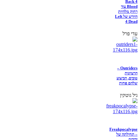
Back 4
Blood עוד
רחוק מלהיות
היורש של Left
4 Dead
עדי פרל
Outriders –
הרעיונות
טובים, הביצוע
שלהם פחות
גיל גוטקין
Freakpocalypse
– תחילתה של
ידידות