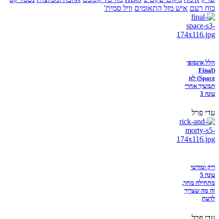
כוח רעם
איש מזל התאומים
וויל סמית'
חלל אינסופי
(Final
Space) לא
תמשיך אחרי
עונה 3
עדי פרל
ריק ומורטי
עונה 5
מתחילה מחר,
זה מה שצריך
לדעת
עדי פרל