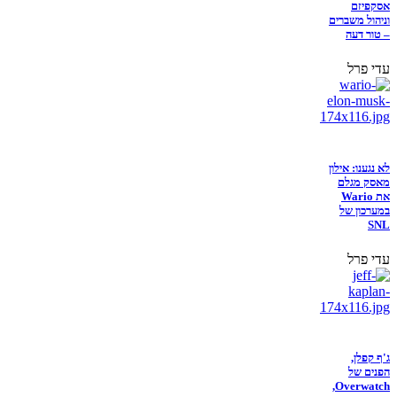
אסקפיזם
וניהול משברים
– טור דעה
עדי פרל
לא נגענו: אילון
מאסק מגלם
את Wario
במערכון של
SNL
עדי פרל
ג'ף קפלן,
הפנים של
Overwatch,