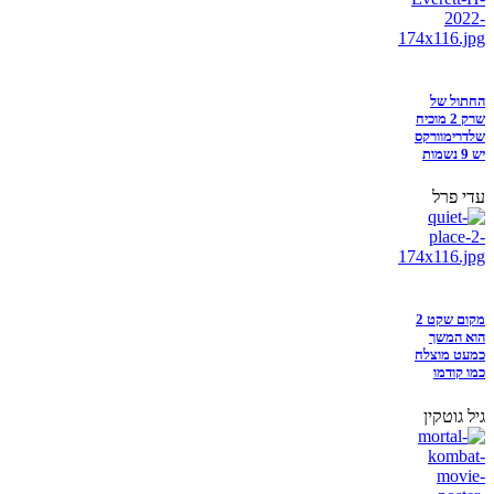
החתול של
שרק 2 מוכיח
שלדרימוורקס
יש 9 נשמות
עדי פרל
מקום שקט 2
הוא המשך
כמעט מוצלח
כמו קודמו
גיל גוטקין