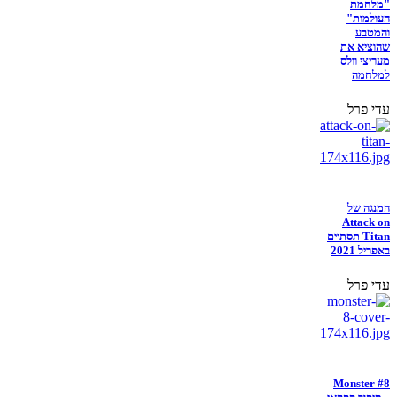
"מלחמת
העולמות"
והמטבע
שהוציא את
מעריצי וולס
למלחמה
עדי פרל
המנגה של
Attack on
Titan תסתיים
באפריל 2021
עדי פרל
Monster #8