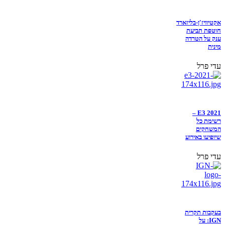
אקטיוויז'ן-בליזארד
חוטפת תביעת
ענק על הטרדה
מינית
עדי פרל
E3 2021 –
רשימת כל
המשחקים
שיופיעו באירוע
עדי פרל
בעקבות תקרית
IGN: על