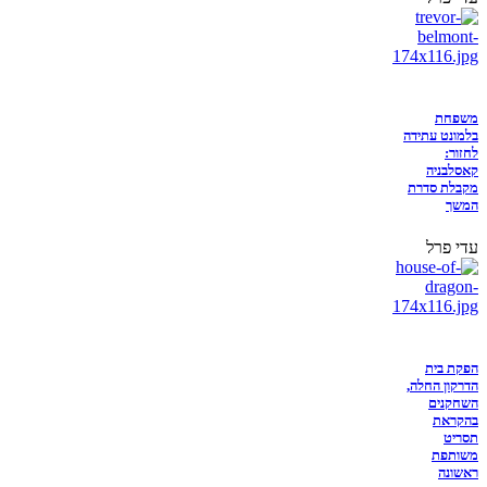
משפחת
בלמונט עתידה
לחזור:
קאסלבניה
מקבלת סדרת
המשך
עדי פרל
הפקת בית
הדרקון החלה,
השחקנים
בהקראת
תסריט
משותפת
ראשונה