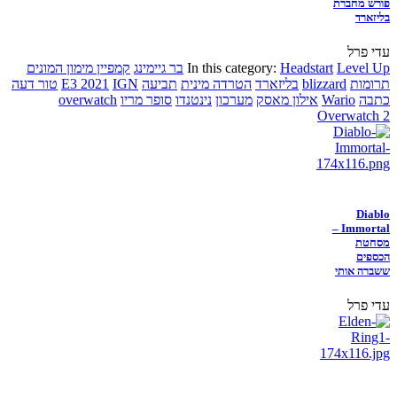
פורש מחברת
בליזארד
עדי פרל
Level Up
Headstart
In this category:
בר גיימינג
קמפיין מימון המונים
תרומות
blizzard
בליזארד
הטרדה מינית
תביעה
IGN
E3 2021
טור דעה
כתבה
Wario
אילון מאסק
מערכון
נינטנדו
סופר מריו
overwatch
Overwatch 2
Diablo
Immortal –
מסחטת
הכספים
ששברה אותי
עדי פרל