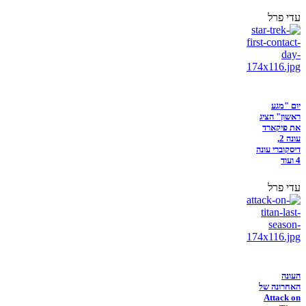
עדי פרל
יום "מגע
ראשון" הציג
את פיקארד
עונה 2,
דיסקוברי עונה
4 ועוד
עדי פרל
העונה
האחרונה של
Attack on