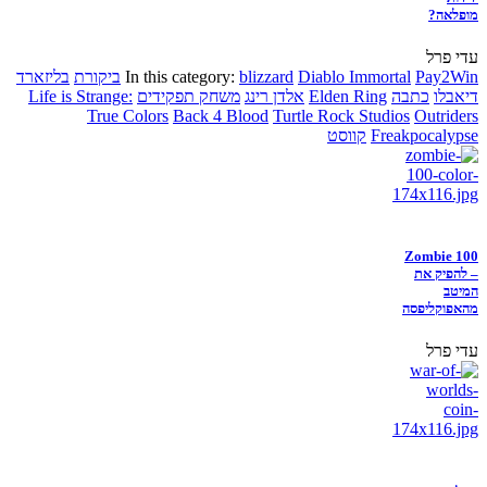
מופלאה?
עדי פרל
Pay2Win
Diablo Immortal
blizzard
In this category:
ביקורת
בליזארד
דיאבלו
כתבה
Elden Ring
אלדן רינג
משחק תפקידים
Life is Strange:
True Colors
Back 4 Blood
Turtle Rock Studios
Outriders
Freakpocalypse
קווסט
Zombie 100
– להפיק את
המיטב
מהאפוקליפסה
עדי פרל