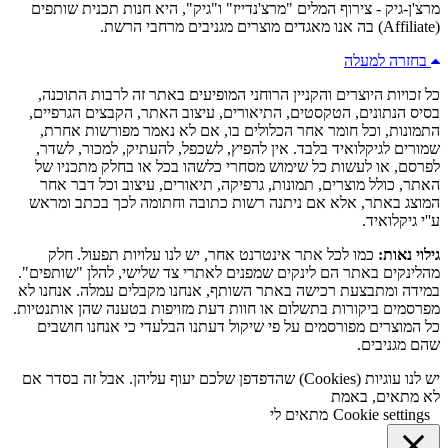
מרצ'ן-גיק - צירוף המלים "מרצ'נדייז" ו"גיק", היא חנות תכנית שותפים
(Affiliate) בה אנו מאגדים מוצרים מגניבים מרחבי הרשת.
בחזרה למעלה
כל זכויות היוצרים והקניין הרוחני המופיעים באתר זה לרבות התוכנה,
בסיס הנתונים, הטקסטים, התיאורים, עיצוב האתר, הקבצים הגרפיים,
התמונות, וכל חומר אחר הכלולים בו, אם לא נאמר מפורשות אחרת,
שמורים לגיקלואיד בלבד. אין להפיץ, לשכפל, להעתיק, למכור, לשדר,
לפרסם, או לעשות כל שימוש מסחרי כלשהו בכל או בחלק מתכניו של
האתר, כולל מוצרים, תמונות, גרפיקה, תיאורים, עיצוב וכל דבר אחר
המוצג באתר, אלא אם ניתנה רשות כתובה וחתומה לכך בכתב ומראש
ע''י גיקלואיד.
גילוי נאות:
כמו לכל אתר אינטרנט אחר, יש לנו עלויות תפעול. חלק
מהלינקים באתר הם לינקים שמפנים לאתרי צד שלישי, להלן "שותפים".
במידה ומתבצעת רכישה באתר השותף, אנחנו מקבלים עמלה. אנחנו לא
מפרסמים ביקורות בתשלום או חוות דעת מזויפות בטענה שהן אותנטיות.
כל המוצרים מפורסמים על פי שיקול דעתנו הבלעדי כי אנחנו חושבים
שהם מגניבים.
יש לנו עוגיות (Cookies) שהדפדפן שלכם יעוף עליהן. אבל זה בסדר אם
לא מתאים, באמת
Cookie settings
מתאים לי