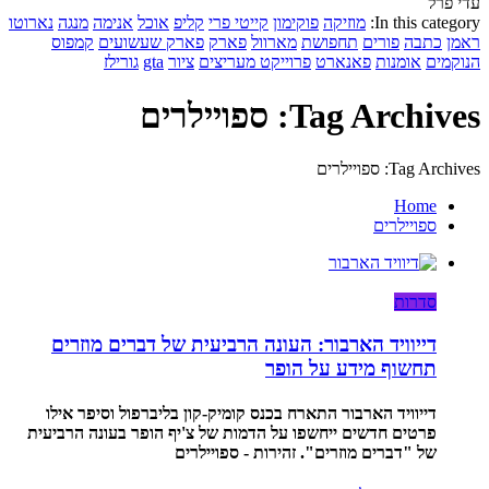
עדי פרל
In this category:
מוזיקה
פוקימון
קייטי פרי
קליפ
אוכל
אנימה
מנגה
נארוטו
ראמן
כתבה
פורים
תחפושת
מארוול
פארק
פארק שעשועים
קמפוס
הנוקמים
אומנות
פאנארט
פרוייקט מעריצים
ציור
gta
גורילז
Tag Archives: ספויילרים
Tag Archives: ספויילרים
Home
ספויילרים
סדרות
דייוויד הארבור: העונה הרביעית של דברים מוזרים
תחשוף מידע על הופר
דייוויד הארבור התארח בכנס קומיק-קון בליברפול וסיפר אילו
פרטים חדשים ייחשפו על הדמות של צ'יף הופר בעונה הרביעית
של "דברים מוזרים". זהירות - ספויילרים