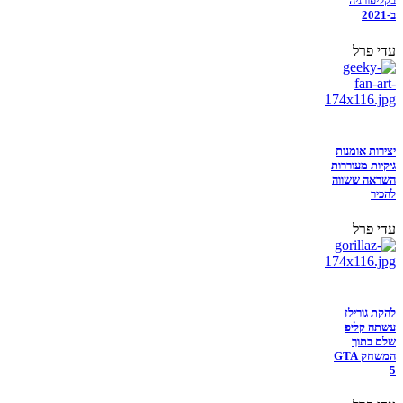
בקליפורניה
ב-2021
עדי פרל
יצירות אומנות
גיקיות מעוררות
השראה ששווה
להכיר
עדי פרל
להקת גורילז
עשתה קליפ
שלם בתוך
המשחק GTA
5