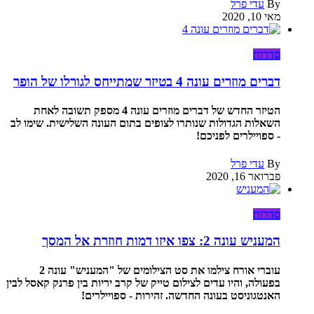
By
עדי פרל
מאי 10, 2020
סדרות
דברים מוזרים עונה 4 בטיזר שמתייחס לגורלו של הופר
הטיזר החדש של דברים מוזרים עונה 4 מספק תשובה לאחת
השאלות הגדולות שנותרו לצופים בתום העונה השלישית. שימו לב
- ספויילרים לפניכם!
By
עדי פרל
פברואר 16, 2020
סדרות
המעניש עונה 2: צפו איזו דמות חוזרת אל המסך
עוברי אורח צילמו את סט הצילומים של "המעניש" עונה 2
בפעולה, והיו עדים לצילום טייק של קרב יריות בין פרנק קאסל לבין
האנטגוניסט בעונה החדשה. זהירות - ספויילרים!