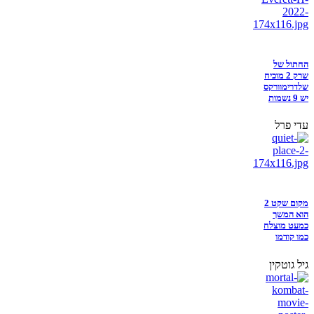
החתול של
שרק 2 מוכיח
שלדרימוורקס
יש 9 נשמות
עדי פרל
מקום שקט 2
הוא המשך
כמעט מוצלח
כמו קודמו
גיל גוטקין