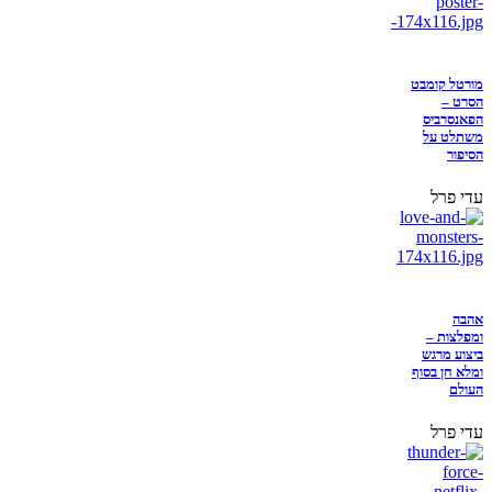
מורטל קומבט
הסרט –
הפאנסרביס
משתלט על
הסיפור
עדי פרל
אהבה
ומפלצות –
ביצוע מרגש
ומלא חן בסוף
העולם
עדי פרל