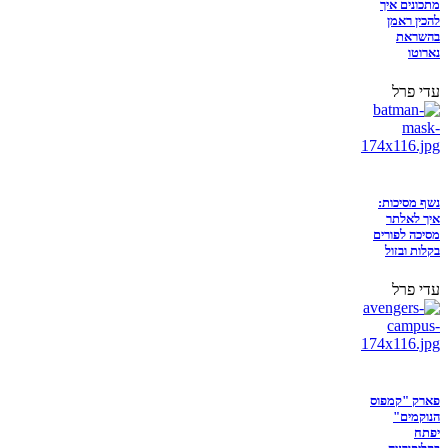
מתכונים איך
להכין ראמן
בהשראת
נארוטו
עדי פרל
נשף מסיכות:
איך לאלתר
מסיכה לפורים
בקלות ובזול
עדי פרל
פארק "קמפוס
הנוקמים"
יפתח