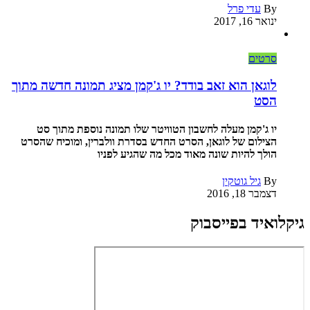
By
עדי פרל
ינואר 16, 2017
סרטים
לוגאן הוא זאב בודד? יו ג'קמן מציג תמונה חדשה מתוך
הסט
יו ג'קמן מעלה לחשבון הטוויטר שלו תמונה נוספת מתוך סט
הצילום של לוגאן, הסרט החדש בסדרת וולברין, ומוכיח שהסרט
הולך להיות שונה מאוד מכל מה שהגיע לפניו
By
גיל גוטקין
דצמבר 18, 2016
גיקלואיד בפייסבוק