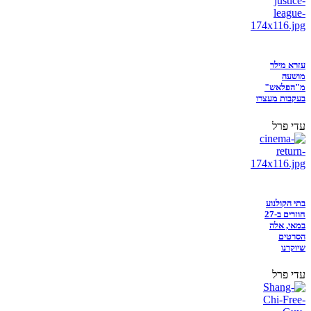
עזרא מילר
מושעה
מ"הפלאש"
בעקבות מעצרו
עדי פרל
בתי הקולנוע
חוזרים ב-27
במאי, אלה
הסרטים
שיוקרנו
עדי פרל