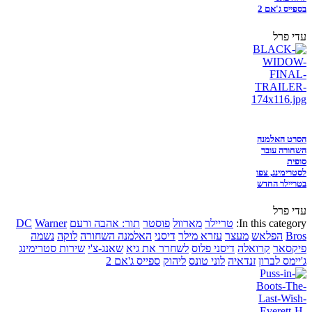
בספייס ג'אם 2
עדי פרל
הסרט האלמנה
השחורה עובר
סופית
לסטרימינג, צפו
בטריילר החדש
עדי פרל
In this category:
טריילר
מארוול
פוסטר
תור: אהבה ורעם
Warner
DC
Bros
הפלאש
מעצר
עזרא מילר
דיסני
האלמנה השחורה
לוקה
נשמה
פיקסאר
קרואלה
דיסני פלוס
לשחרר את גיא
שאנג-צ'י
שירות סטרימינג
ג'יימס לברון
זנדאיה
לוני טונס
ליהוק
ספייס ג'אם 2