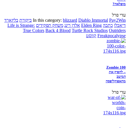
מופלאה?
עדי פרל
Pay2Win
Diablo Immortal
blizzard
In this category:
ביקורת
בליזארד
דיאבלו
כתבה
Elden Ring
אלדן רינג
משחק תפקידים
Life is Strange:
True Colors
Back 4 Blood
Turtle Rock Studios
Outriders
Freakpocalypse
קווסט
Zombie 100
– להפיק את
המיטב
מהאפוקליפסה
עדי פרל