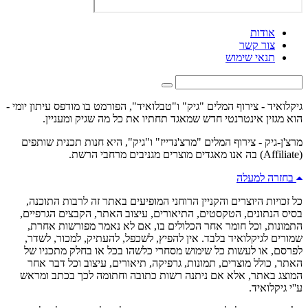
אודות
צור קשר
תנאי שימוש
גיקלואיד - צירוף המלים "גיק" ו"טבלואיד", הפורמט בו מודפס עיתון יומי -
הוא מגזין אינטרנטי חדש שמאגד תחתיו את כל מה שגיק ומעניין.
מרצ'ן-גיק - צירוף המלים "מרצ'נדייז" ו"גיק", היא חנות תכנית שותפים
(Affiliate) בה אנו מאגדים מוצרים מגניבים מרחבי הרשת.
בחזרה למעלה
כל זכויות היוצרים והקניין הרוחני המופיעים באתר זה לרבות התוכנה,
בסיס הנתונים, הטקסטים, התיאורים, עיצוב האתר, הקבצים הגרפיים,
התמונות, וכל חומר אחר הכלולים בו, אם לא נאמר מפורשות אחרת,
שמורים לגיקלואיד בלבד. אין להפיץ, לשכפל, להעתיק, למכור, לשדר,
לפרסם, או לעשות כל שימוש מסחרי כלשהו בכל או בחלק מתכניו של
האתר, כולל מוצרים, תמונות, גרפיקה, תיאורים, עיצוב וכל דבר אחר
המוצג באתר, אלא אם ניתנה רשות כתובה וחתומה לכך בכתב ומראש
ע''י גיקלואיד.