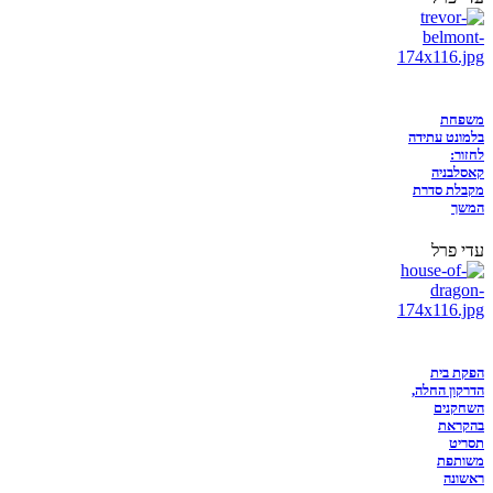
משפחת
בלמונט עתידה
לחזור:
קאסלבניה
מקבלת סדרת
המשך
עדי פרל
הפקת בית
הדרקון החלה,
השחקנים
בהקראת
תסריט
משותפת
ראשונה