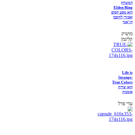
המשחק
Elden Ring
הוא מסע קסום
ואכזרי לחובבי
הז'אנר
מושיק
קלינמן
Life is
Strange:
True Colors
הוא יצירת
אומנות
עדי פרל