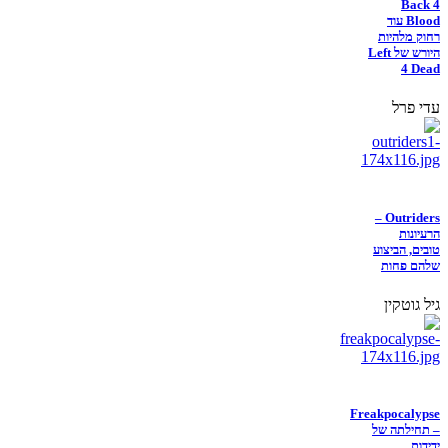
Back 4
Blood עוד
רחוק מלהיות
היורש של Left
4 Dead
עדי פרל
Outriders –
הרעיונות
טובים, הביצוע
שלהם פחות
גיל גוטקין
Freakpocalypse
– תחילתה של
ידידות