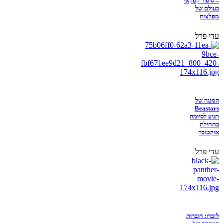
– סיפור קפקאי
בעולם של
מפלצות
עדי פרל
המנגה של
Beastars
תגיע לסיומה
בתחילת
אוקטובר
עדי פרל
לזכרו: חוברות