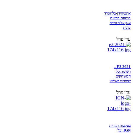
אקטיוויז'ן-בליזארד
חוטפת תביעת
ענק על הטרדה
מינית
עדי פרל
E3 2021 –
רשימת כל
המשחקים
שיופיעו באירוע
עדי פרל
בעקבות תקרית
IGN: על