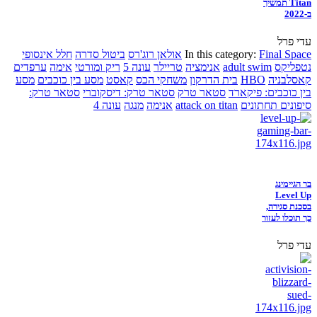
Titan תמשיך
ב-2022
עדי פרל
Final Space
In this category:
אולאן רוג'רס
ביטול סדרה
חלל אינסופי
נטפליקס
adult swim
אנימציה
טריילר
עונה 5
ריק ומורטי
אימה
ערפדים
קאסלבניה
HBO
בית הדרקון
משחקי הכס
קאסט
מסע בין כוכבים
מסע
בין כוכבים: פיקארד
סטאר טרק
סטאר טרק: דיסקוברי
סטאר טרק:
סיפונים תחתונים
attack on titan
אנימה
מנגה
עונה 4
בר הגיימינג
Level Up
בסכנת סגירה,
כך תוכלו לעזור
עדי פרל