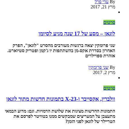
By
עדי פרל
מרץ 21, 2017
סרטים
לוגאן – מסע של 17 שנה מגיע לסיומו
שני פרומקין יצאה ברגשות מעורבים מהסרט "לוגאן", הפרק
האחרון בסדרת אקס-מן בהשתתפות יו ג'קמן ופטריק סטיוארט.
אזהרת ספויילרים
By
שני פרומקין
מרץ 2, 2017
סרטים
וולברין, אקסייבר ו-X-23 בתמונות חדשות מתוך לוגאן
התמונות החדשות מציגות את שלושת הדמויות. וגם: מדוע הבמאי
מתעצבן על המעריצים שמבקשים ממנו בטוויטר לפרסם את
הטריילר של לוגאן לפני הזמן?