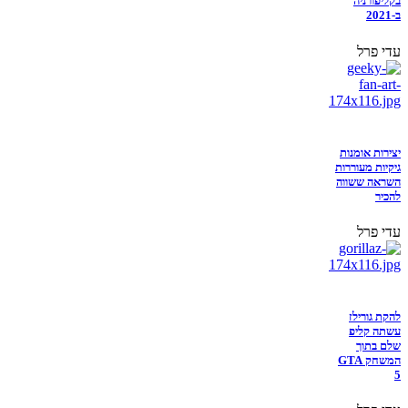
בקליפורניה
ב-2021
עדי פרל
יצירות אומנות
גיקיות מעוררות
השראה ששווה
להכיר
עדי פרל
להקת גורילז
עשתה קליפ
שלם בתוך
המשחק GTA
5