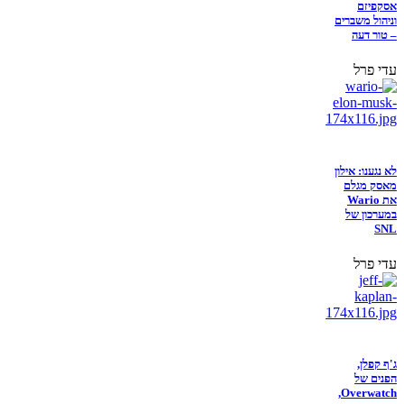
אסקפיזם
וניהול משברים
– טור דעה
עדי פרל
לא נגענו: אילון
מאסק מגלם
את Wario
במערכון של
SNL
עדי פרל
ג'ף קפלן,
הפנים של
Overwatch,