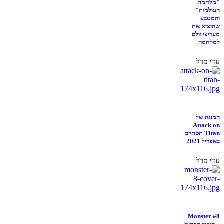
"מלחמת
העולמות"
והמטבע
שהוציא את
מעריצי וולס
למלחמה
עדי פרל
המנגה של
Attack on
Titan תסתיים
באפריל 2021
עדי פרל
Monster #8