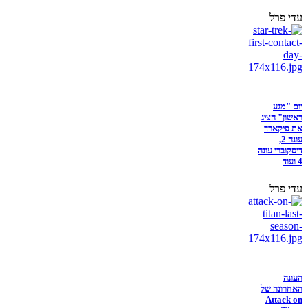
עדי פרל
יום "מגע
ראשון" הציג
את פיקארד
עונה 2,
דיסקוברי עונה
4 ועוד
עדי פרל
העונה
האחרונה של
Attack on