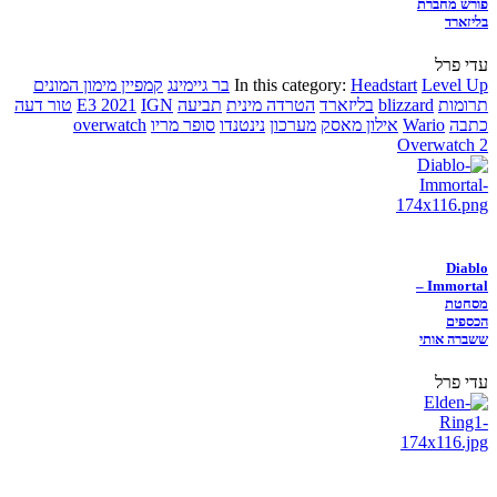
פורש מחברת
בליזארד
עדי פרל
Level Up
Headstart
In this category:
בר גיימינג
קמפיין מימון המונים
תרומות
blizzard
בליזארד
הטרדה מינית
תביעה
IGN
E3 2021
טור דעה
כתבה
Wario
אילון מאסק
מערכון
נינטנדו
סופר מריו
overwatch
Overwatch 2
Diablo
Immortal –
מסחטת
הכספים
ששברה אותי
עדי פרל