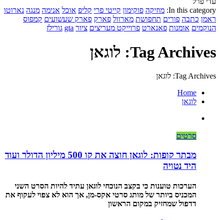
עדי פרל
In this category:
מוזיקה
פוקימון
קייטי פרי
קליפ
אוכל
אנימה
מנגה
נארוטו
ראמן
כתבה
פורים
תחפושת
מארוול
פארק
פארק שעשועים
קמפוס
הנוקמים
אומנות
פאנארט
פרוייקט מעריצים
ציור
gta
גורילז
Tag Archives: לוגאן
Tag Archives: לוגאן
Home
לוגאן
סרטים
מבתר קופות: לוגאן חוצה את קו 500 מיליון הדולר ועוד
היד נטויה
הערכות טוענות כי בקצב הנוכחי לוגאן עתיד להיות הסרט השני
המכניס ביותר של מותג סרטי אקס-מן, אך הוא לא צפוי לעקוף את
דדפול שמחזיק במקום הראשון