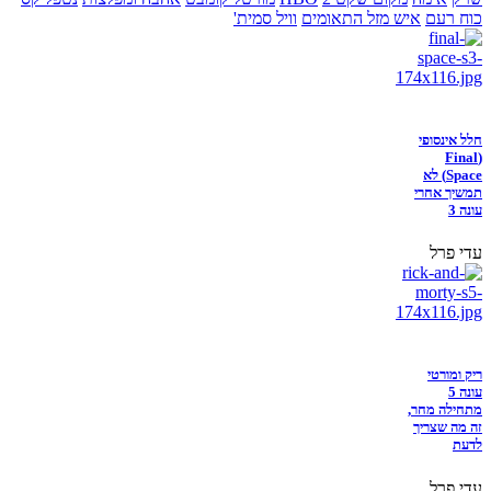
כוח רעם
איש מזל התאומים
וויל סמית'
חלל אינסופי
(Final
Space) לא
תמשיך אחרי
עונה 3
עדי פרל
ריק ומורטי
עונה 5
מתחילה מחר,
זה מה שצריך
לדעת
עדי פרל