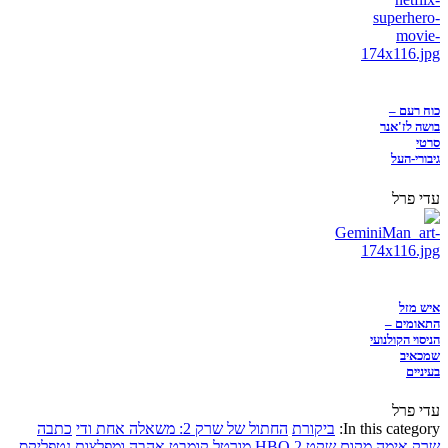
כוח רעם –
בושה לז'אנר
סרטי
גיבורי-העל
עדי פרל
איש מזל
התאומים –
הניסוי הקולנועי
שמכאיב
בעיניים
עדי פרל
In this category:
ביקורת
החתול של שרק 2: משאלה אחת ודי
כתבה
שרק
אימה
מקום שקט 2
HBO
מורטל קומבט
אהבה ומפלצות
נטפליקס