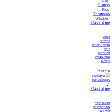
דיסני+
במדיניות
חדשה? סרטים
יעברו
לסטרימינג
אחרי 45 יום
בקולנוע
עדי פרל
זנדאיה תדבב
את הדמות של
לולה באני