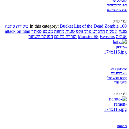
קומיקס של
הפנתר השחור
מופצות בחינם
עדי פרל
Zombie 100
Bucket List of the Dead
In this category:
ביקורת
כתבה
מנגה
אנגליה
הרברט גורג' וולס
טעות
מחווה
מטבע
פאונד
attack on titan
אנימה
Beastars
Monster #8
הורדה בחינם
הפנתר השחור
פוקימון חוגג
25 שנה עם
קליפ חדש של
קייטי פרי
עדי פרל
ארבעה