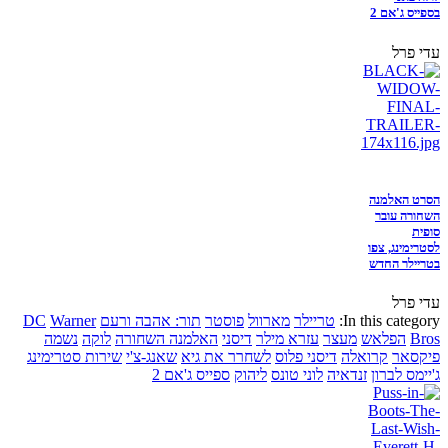
בספייס ג'אם 2
עדי פרל
הסרט האלמנה
השחורה עובר
סופית
לסטרימינג, צפו
בטריילר החדש
עדי פרל
In this category:
טריילר
מארוול
פוסטר
תור: אהבה ורעם
Warner
DC
Bros
הפלאש
מעצר
עזרא מילר
דיסני
האלמנה השחורה
לוקה
נשמה
פיקסאר
קרואלה
דיסני פלוס
לשחרר את גיא
שאנג-צ'י
שירות סטרימינג
ג'יימס לברון
זנדאיה
לוני טונס
ליהוק
ספייס ג'אם 2