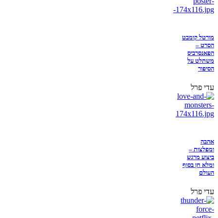
מורטל קומבט
הסרט –
הפאנסרביס
משתלט על
הסיפור
עדי פרל
אהבה
ומפלצות –
ביצוע מרגש
ומלא חן בסוף
העולם
עדי פרל