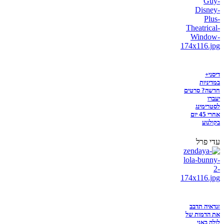
דיסני+
במדיניות
חדשה? סרטים
יעברו
לסטרימינג
אחרי 45 יום
בקולנוע
עדי פרל
זנדאיה תדבב
את הדמות של
לולה באני