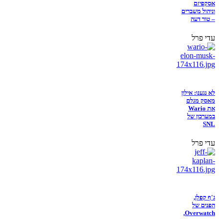
אסקפיזם
וניהול משברים
– טור דעה
עדי פרל
לא נגענו: אילון
מאסק מגלם
את Wario
במערכון של
SNL
עדי פרל
ג'ף קפלן,
הפנים של
Overwatch,