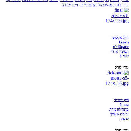
כוח רעם
איש מזל התאומים
וויל סמית'
חלל אינסופי
(Final
Space) לא
תמשיך אחרי
עונה 3
עדי פרל
ריק ומורטי
עונה 5
מתחילה מחר,
זה מה שצריך
לדעת
עדי פרל