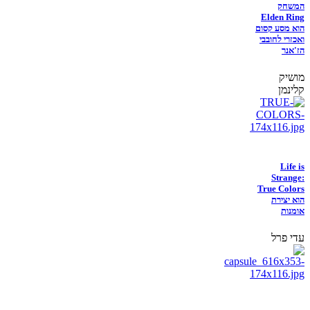
המשחק
Elden Ring
הוא מסע קסום
ואכזרי לחובבי
הז'אנר
מושיק
קלינמן
Life is
Strange:
True Colors
הוא יצירת
אומנות
עדי פרל