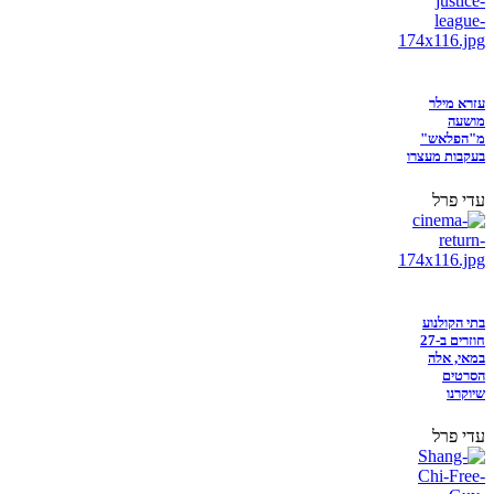
עזרא מילר
מושעה
מ"הפלאש"
בעקבות מעצרו
עדי פרל
בתי הקולנוע
חוזרים ב-27
במאי, אלה
הסרטים
שיוקרנו
עדי פרל