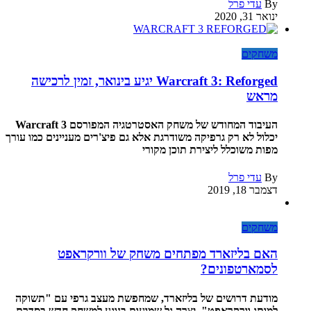
By
עדי פרל
ינואר 31, 2020
משחקים
Warcraft 3: Reforged יגיע בינואר, זמין לרכישה
מראש
העיבוד המחודש של משחק האסטרטגיה המפורסם Warcraft 3
יכלול לא רק גרפיקה משודרגת אלא גם פיצ'רים מעניינים כמו עורך
מפות משוכלל ליצירת תוכן מקורי
By
עדי פרל
דצמבר 18, 2019
משחקים
האם בליזארד מפתחים משחק של וורקראפט
לסמארטפונים?
מודעת דרושים של בליזארד, שמחפשת מעצב גרפי עם "תשוקה
למותג וורקראפט", יצרה גל שמועות בנוגע למשחק חדש בסדרת