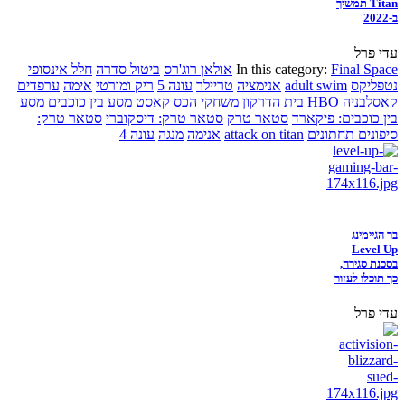
Titan תמשיך
ב-2022
עדי פרל
Final Space
In this category:
אולאן רוג'רס
ביטול סדרה
חלל אינסופי
נטפליקס
adult swim
אנימציה
טריילר
עונה 5
ריק ומורטי
אימה
ערפדים
קאסלבניה
HBO
בית הדרקון
משחקי הכס
קאסט
מסע בין כוכבים
מסע
בין כוכבים: פיקארד
סטאר טרק
סטאר טרק: דיסקוברי
סטאר טרק:
סיפונים תחתונים
attack on titan
אנימה
מנגה
עונה 4
בר הגיימינג
Level Up
בסכנת סגירה,
כך תוכלו לעזור
עדי פרל