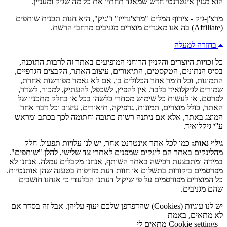
הוא מגזין אינטרנטי חדש שמאגד תחתיו את כל מה שגיק ומעניין.
מרצ'ן-גיק - צירוף המלים "מרצ'נדייז" ו"גיק", היא חנות תכנית שותפים
(Affiliate) בה אנו מאגדים מוצרים מגניבים מרחבי הרשת.
בחזרה למעלה
כל זכויות היוצרים והקניין הרוחני המופיעים באתר זה לרבות התוכנה,
בסיס הנתונים, הטקסטים, התיאורים, עיצוב האתר, הקבצים הגרפיים,
התמונות, וכל חומר אחר הכלולים בו, אם לא נאמר מפורשות אחרת,
שמורים לגיקלואיד בלבד. אין להפיץ, לשכפל, להעתיק, למכור, לשדר,
לפרסם, או לעשות כל שימוש מסחרי כלשהו בכל או בחלק מתכניו של
האתר, כולל מוצרים, תמונות, גרפיקה, תיאורים, עיצוב וכל דבר אחר
המוצג באתר, אלא אם ניתנה רשות כתובה וחתומה לכך בכתב ומראש
ע''י גיקלואיד.
גילוי נאות:
כמו לכל אתר אינטרנט אחר, יש לנו עלויות תפעול. חלק
מהלינקים באתר הם לינקים שמפנים לאתרי צד שלישי, להלן "שותפים".
במידה ומתבצעת רכישה באתר השותף, אנחנו מקבלים עמלה. אנחנו לא
מפרסמים ביקורות בתשלום או חוות דעת מזויפות בטענה שהן אותנטיות.
כל המוצרים מפורסמים על פי שיקול דעתנו הבלעדי כי אנחנו חושבים
שהם מגניבים.
יש לנו עוגיות (Cookies) שהדפדפן שלכם יעוף עליהן. אבל זה בסדר אם
לא מתאים, באמת
Cookie settings
מתאים לי