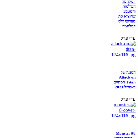
"מלחמת
העולמות"
והמטבע
שהוציא את
מעריצי וולס
למלחמה
עדי פרל
המנגה של
Attack on
Titan תסתיים
באפריל 2021
עדי פרל
Monster #8