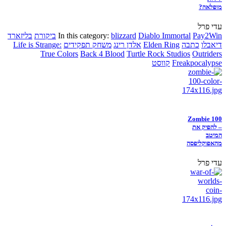
מופלאה?
עדי פרל
Pay2Win
Diablo Immortal
blizzard
In this category:
ביקורת
בליזארד
דיאבלו
כתבה
Elden Ring
אלדן רינג
משחק תפקידים
Life is Strange:
True Colors
Back 4 Blood
Turtle Rock Studios
Outriders
Freakpocalypse
קווסט
Zombie 100
– להפיק את
המיטב
מהאפוקליפסה
עדי פרל