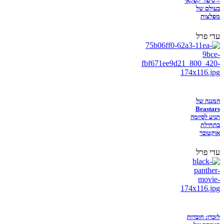
– סיפור קפקאי
בעולם של
מפלצות
עדי פרל
המנגה של
Beastars
תגיע לסיומה
בתחילת
אוקטובר
עדי פרל
לזכרו: חוברות