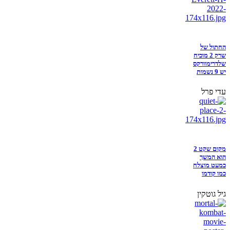
החתול של
שרק 2 מוכיח
שלדרימוורקס
יש 9 נשמות
עדי פרל
מקום שקט 2
הוא המשך
כמעט מוצלח
כמו קודמו
גיל גוטקין