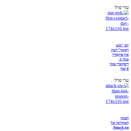
עדי פרל
יום "מגע
ראשון" הציג
את פיקארד
עונה 2,
דיסקוברי עונה
4 ועוד
עדי פרל
העונה
האחרונה של
Attack on