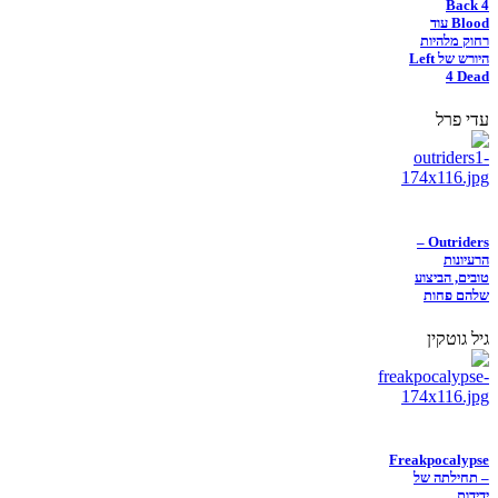
Back 4
Blood עוד
רחוק מלהיות
היורש של Left
4 Dead
עדי פרל
Outriders –
הרעיונות
טובים, הביצוע
שלהם פחות
גיל גוטקין
Freakpocalypse
– תחילתה של
ידידות