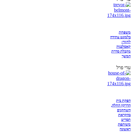
משפחת
בלמונט עתידה
לחזור:
קאסלבניה
מקבלת סדרת
המשך
עדי פרל
הפקת בית
הדרקון החלה,
השחקנים
בהקראת
תסריט
משותפת
ראשונה