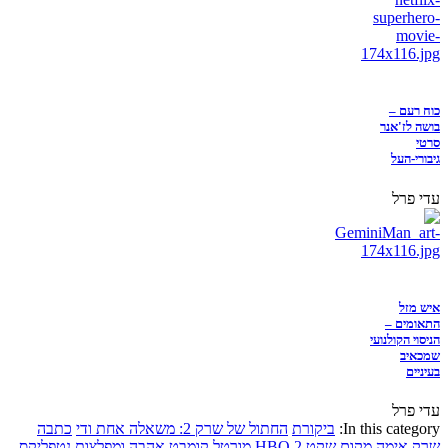
כוח רעם –
בושה לז'אנר
סרטי
גיבורי-העל
עדי פרל
איש מזל
התאומים –
הניסוי הקולנועי
שמכאיב
בעיניים
עדי פרל
In this category:
ביקורת
החתול של שרק 2: משאלה אחת ודי
כתבה
שרק
אימה
מקום שקט 2
HBO
מורטל קומבט
אהבה ומפלצות
נטפליקס