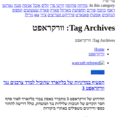
עדי פרל
In this category:
מוזיקה
פוקימון
קייטי פרי
קליפ
אוכל
אנימה
מנגה
נארוטו
ראמן
כתבה
פורים
תחפושת
מארוול
פארק
פארק שעשועים
קמפוס
הנוקמים
אומנות
פאנארט
פרוייקט מעריצים
ציור
gta
גורילז
Tag Archives: וורקראפט
Tag Archives: וורקראפט
Home
וורקראפט
משחקים
הסעיף במדיניות של בליזארד שהוביל למרד צרכנים נגד
וורקראפט 3
החידוש של וורקראפט 3 מתברר כאסון עבור בליזארד לאור סחף
חסר תקדים של תגובות שליליות נגד המשחק, כולל דרישה להחזר
כספי ודירוגים משפילים באתרי ביקורות