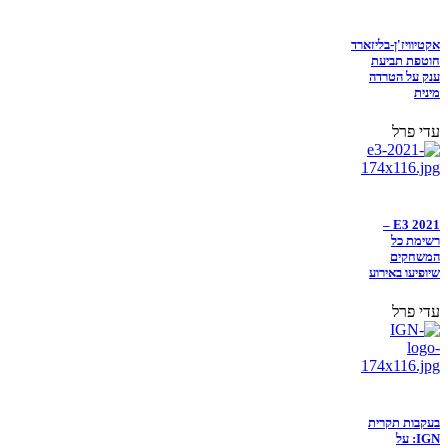
אקטיוויז'ן-בליזארד
חוטפת תביעת
ענק על הטרדה
מינית
עדי פרל
E3 2021 –
רשימת כל
המשחקים
שיופיעו באירוע
עדי פרל
בעקבות תקרית
IGN: על