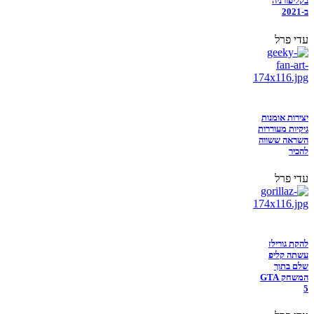
בקליפורניה
ב-2021
עדי פרל
יצירות אומנות
גיקיות מעוררות
השראה ששווה
להכיר
עדי פרל
להקת גורילז
עשתה קליפ
שלם בתוך
המשחק GTA
5