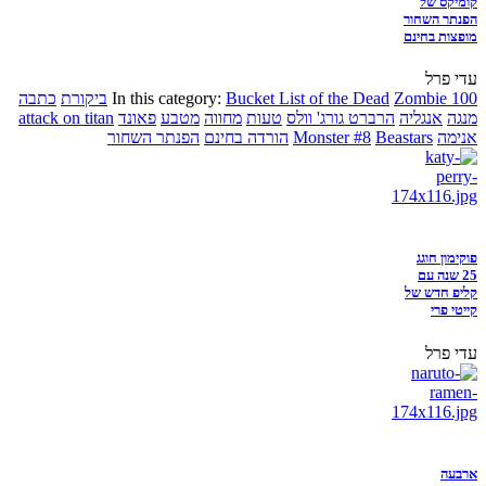
קומיקס של
הפנתר השחור
מופצות בחינם
עדי פרל
Zombie 100
Bucket List of the Dead
In this category:
ביקורת
כתבה
מנגה
אנגליה
הרברט גורג' וולס
טעות
מחווה
מטבע
פאונד
attack on titan
אנימה
Beastars
Monster #8
הורדה בחינם
הפנתר השחור
פוקימון חוגג
25 שנה עם
קליפ חדש של
קייטי פרי
עדי פרל
ארבעה