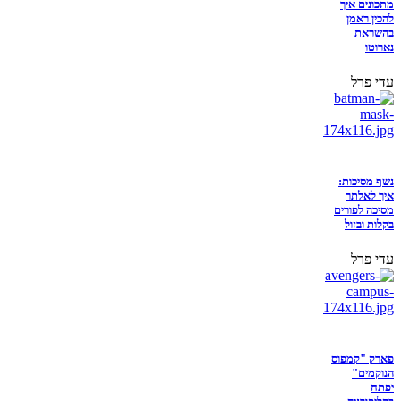
מתכונים איך
להכין ראמן
בהשראת
נארוטו
עדי פרל
נשף מסיכות:
איך לאלתר
מסיכה לפורים
בקלות ובזול
עדי פרל
פארק "קמפוס
הנוקמים"
יפתח