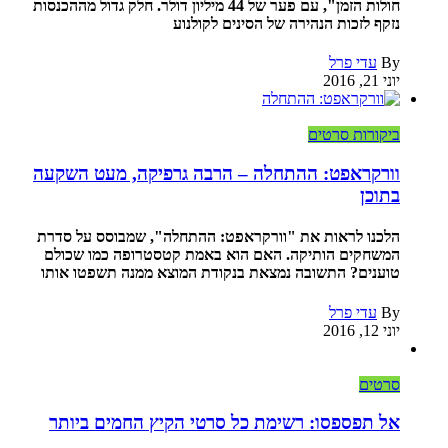
חולות הזמן", עם פער של 44 מיליון דולר. חלק גדול מההכנסות
נזקף לזכות הנהירה של הסינים לקולנוע
By
עדי פרל
יוני 21, 2016
ביקורות סרטים
וורקראפט: ההתחלה – הרבה גרפיקה, מעט השקעה
בתוכן
הלכנו לראות את "וורקראפט: ההתחלה", שמבוסס על סדרת
המשחקים הותיקה. האם הוא באמת קטסטרופה כמו שכולם
טוענים? התשובה נמצאת בנקודת המוצא ממנה תשפטו אותו
By
עדי פרל
יוני 12, 2016
סרטים
אל תפספסו: רשימת כל סרטי הקיץ החמים ביותר