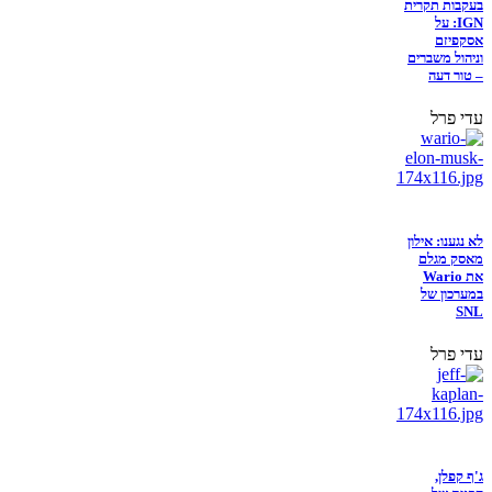
בעקבות תקרית
IGN: על
אסקפיזם
וניהול משברים
– טור דעה
עדי פרל
לא נגענו: אילון
מאסק מגלם
את Wario
במערכון של
SNL
עדי פרל
ג'ף קפלן,