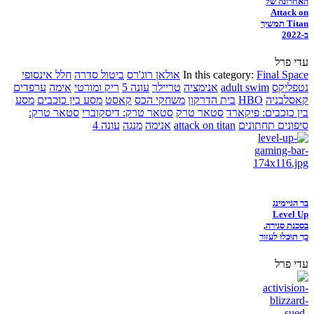
האחרונה של
Attack on
Titan תמשיך
ב-2022
עדי פרל
Final Space
In this category:
אולאן רוג'רס
ביטול סדרה
חלל אינסופי
נטפליקס
adult swim
אנימציה
טריילר
עונה 5
ריק ומורטי
אימה
ערפדים
קאסלבניה
HBO
בית הדרקון
משחקי הכס
קאסט
מסע בין כוכבים
מסע
בין כוכבים: פיקארד
סטאר טרק
סטאר טרק: דיסקוברי
סטאר טרק:
סיפונים תחתונים
attack on titan
אנימה
מנגה
עונה 4
בר הגיימינג
Level Up
בסכנת סגירה,
כך תוכלו לעזור
עדי פרל