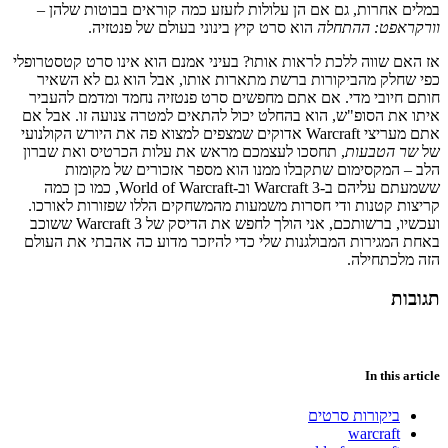
במלים אחרות, גם אם הן עלולות לזעזע כמה קוראים בבוטות שלהן –
וורקראפט: ההתחלה
הוא סרט קיץ בינוני בעולם של פנטזיה.
אז האם שווה ללכת לראות אותו? בעיני אמנם הוא אינו סרט קטסטרופלי
כפי שחלק מהביקורות ברשת מתארות אותו, אבל הוא גם לא השאיר
חותם חיובי מדי. אם אתם מחפשים סרט פנטזיה נחמד ומדמם להעביר
איתו את הסופ"ש, הוא בהחלט יכול להתאים למטרה צנועה זו. אבל אם
אתם מעריצי Warcraft אדוקים שמצפים למצוא פה את היורש הקולנועי
של
שר הטבעות
, תחסכו לעצמכם מראש את עלות הכרטיס ואת שברון
הלב – המקסימום שתקבלו ממנו הוא מספר אזכורים של מקומות
ששמעתם עליהם ב-Warcraft 3 וב-World of Warcraft, כמו כן כמה
קריצות קטנות ודי חסרות משמעות מהמשחקים הללו שפזורות לאורכו.
ועכשיו, ברשותכם, אני הולך לחפש את הדיסק של Warcraft 3 ששוכב
באחת המגירות המבולגנות שלי כדי להיזכר מדוע כה אהבתי את העולם
הזה מלכתחילה.
תגובות
In this article
ביקורות סרטים
warcraft