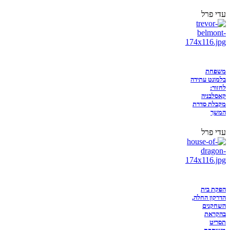
עדי פרל
משפחת
בלמונט עתידה
לחזור:
קאסלבניה
מקבלת סדרת
המשך
עדי פרל
הפקת בית
הדרקון החלה,
השחקנים
בהקראת
תסריט