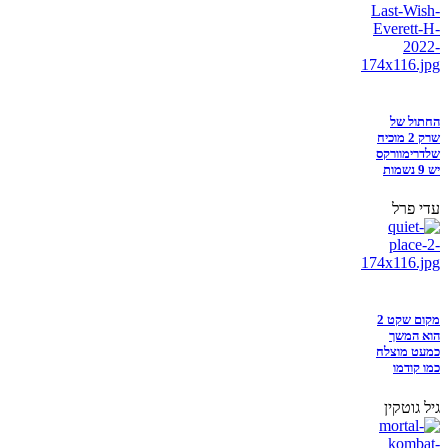
החתול של
שרק 2 מוכיח
שלדרימוורקס
יש 9 נשמות
עדי פרל
מקום שקט 2
הוא המשך
כמעט מוצלח
כמו קודמו
גיל גוטקין