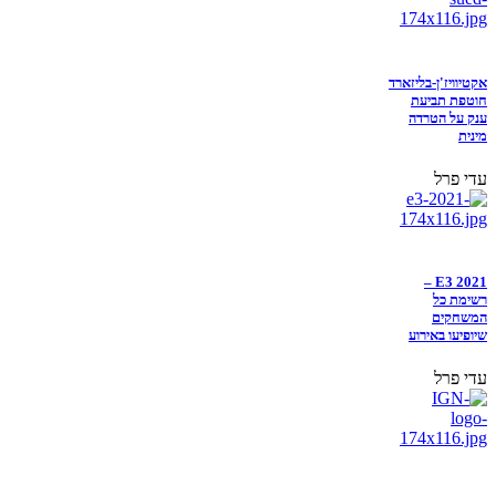
אקטיוויז'ן-בליזארד
חוטפת תביעת
ענק על הטרדה
מינית
עדי פרל
E3 2021 –
רשימת כל
המשחקים
שיופיעו באירוע
עדי פרל