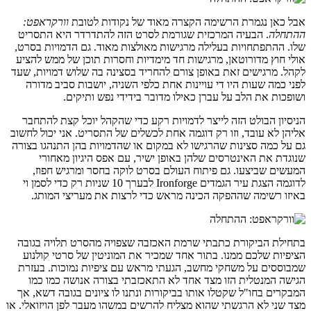
אבל כאן נגמרת הרשימה הקצרה מאוד של נקודות לטובת
וורקראפט:
ההתחלה
. הבעיה המרכזית שגורמת לסרט הזה להתדרדר היא התסריט
שלו. ההתפתחויות בעלילה מרגישות מאולצות מאוד. גם הדמויות בסרט,
אולי חוץ מדורוטאן, מרגישות חד מימדיות וחסרות תוכן של ממש להציע
לקהל. מרגישים זאת באופן צורם להחריד בסצינה בה שלוש דמויות, שעד
לפני כמה שעות היו די עויינות אחת כלפי השניה, יושבות סביב מדורה
ושופכות את הלב על עברן כאילו מדובר בידידי נפש ותיקים.
הניסיון הבולט הזה לייצר לדמויות רקע כדי שהקהל יוכל קצת להתחבר
אליהן לא עובד, וזו רק דוגמה אחת לכשלים של התסריט. אני יכול לחשוב
גם על כמה סצינות שהרגישו לא במקום או שהדמויות בהן התנהגו בצורה
שנוגדת את האינטרסים שלהן באופן ישיר, עם אפס היגיון מאחורי
המעשים שביצעו. גם פיתוח העולם בסרט לוקה בחסר ומרגיש חפוז,
לדוגמה הצגת עיר הגמדים Ironforge לבערך 10 שניות רק כדי לסמן וי
באיזו רשימה שההפקה הכינה מראש כדי לרצות את מעריצי המותג.
בתחילת הביקורת כתבתי שרמת האכזבה שצפויה מהסרט תלויה בגובה
הציפיות שלכם ממנו. בתור אחד שמכיר את המוניטין של סרטי קולנוע
שמבוססים על משחקי מחשב, הגעתי מראש עם ציפיות נמוכות. בעזרת
הגישה המנטלית הזו מצד אחד לא התאכזבתי בצורה אנושה כמו כמו
המבקרים בחו"ל שקטלו אותו בביקורות ונתנו לו ציונים בגובה דשא, אך
מצד שני לא הרגשתי שהוא מצליח להרשים במשהו מעבר לפן הויזואלי. או