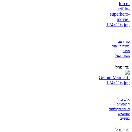
כוח רעם –
בושה לז'אנר
סרטי
גיבורי-העל
עדי פרל
איש מזל
התאומים –
הניסוי הקולנועי
שמכאיב
בעיניים
עדי פרל