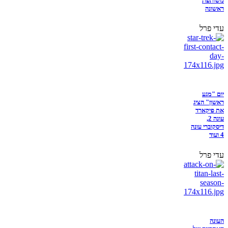
משותפת
ראשונה
עדי פרל
יום "מגע
ראשון" הציג
את פיקארד
עונה 2,
דיסקוברי עונה
4 ועוד
עדי פרל
העונה