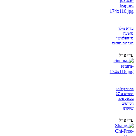
עזרא מילר
מושעה
מ"הפלאש"
בעקבות מעצרו
עדי פרל
בתי הקולנוע
חוזרים ב-27
במאי, אלה
הסרטים
שיוקרנו
עדי פרל