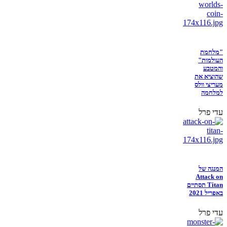
"מלחמת
העולמות"
והמטבע
שהוציא את
מעריצי וולס
למלחמה
עדי פרל
המנגה של
Attack on
Titan תסתיים
באפריל 2021
עדי פרל