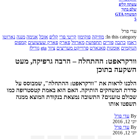
עשתה קליפ
שלם בתוך
המשחק GTA
5
עדי פרל
In this category:
מוזיקה
פוקימון
קייטי פרי
קליפ
אוכל
אנימה
מנגה
נארוטו
ראמן
כתבה
פורים
תחפושת
מארוול
פארק
פארק שעשועים
קמפוס
הנוקמים
אומנות
פאנארט
פרוייקט מעריצים
ציור
gta
גורילז
וורקראפט: ההתחלה – הרבה גרפיקה, מעט
השקעה בתוכן
הלכנו לראות את "וורקראפט: ההתחלה", שמבוסס על
סדרת המשחקים הותיקה. האם הוא באמת קטסטרופה כמו
שכולם טוענים? התשובה נמצאת בנקודת המוצא ממנה
תשפטו אותו
By
עדי פרל
יוני 12, 2016
By
עדי פרל
יוני 12, 2016