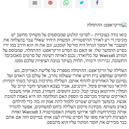
בואו נודה בעובדות – לסרטי קולנוע שמבוססים על משחקי מחשב יש
מוניטין די רע לאורך ההיסטוריה. המשחק היחיד שאולי עבר בהצלחה את
המעבר אל המסך הגדול היה
מורטל קומבט
, וגם את זה הוא חירב במו ידיו
בסרט ההמשך שלו. אז האם גם הסרט
וורקראפט: ההתחלה
, שמבוסס על
המותג Warcraft של בליזארד, נכנס לאותה רשימה של סרטים מאכזבים?
התשובה, גבירותי ורבותי, תלויה בעיקר בגובה הציפיות שלכם ממנו.
העלילה של
וורקראפט: ההתחלה
מספרת על פלישת האורקים, גזע
לוחמים שמחפש בית חדש אחרי שעולמו נחרב, אל עולם בני האדם ועל
נסיונם של האחרונים להדוף אותם. העלילה מתרכזת בעיקר בשתי דמויות:
לות'אר (טראוויס פימל,
ויקינגים
), אביר בצבא האנושי וחבר קרוב של
המלך; ודורוטאן (טובי קבל,
כוכב הקופים: השחר
), מנהיג אחד משבטי
האורקים שתמיד מכרסם בו הספק האם המלחמה הזו היא באמת לטובת
אנשיו. בהמשך השניים יצטרכו ללמוד לתת אמון זה בזה כדי להילחם
באויב משותף. מבחינת מיקום העלילה ביחס למשחקים, אפשר להגדיר
אותה כמתרחשת לפני אירועי משחק האסטרטגיה Warcraft 3 ואחת
הסצינות לקראת סופו של הסרט עוזרת לעגן אותו במיקום הזה אם אתם
כבר מכירים את חומר המקור עליו הוא מתבסס.