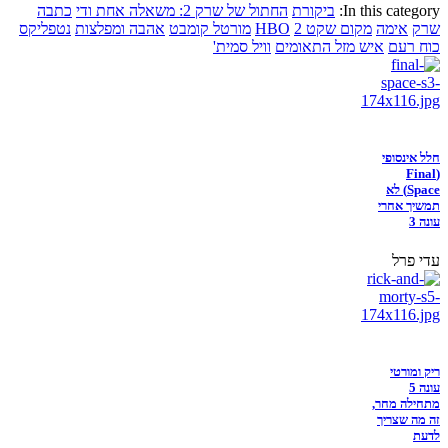
In this category:
ביקורת
החתול של שרק 2: משאלה אחת ודי
כתבה
שרק
אימה
מקום שקט 2
HBO
מורטל קומבט
אהבה ומפלצות
נטפליקס
כוח רעם
איש מזל התאומים
וויל סמית'
חלל אינסופי
(Final
Space) לא
תמשיך אחרי
עונה 3
עדי פרל
ריק ומורטי
עונה 5
מתחילה מחר,
זה מה שצריך
לדעת