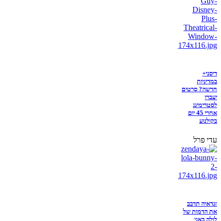
דיסני+
במדיניות
חדשה? סרטים
יעברו
לסטרימינג
אחרי 45 יום
בקולנוע
עדי פרל
זנדאיה תדבב
את הדמות של
לולה באני