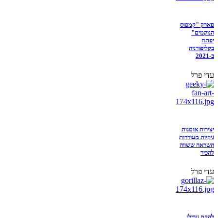
פארק "קמפוס
הנוקמים"
יפתח
בקליפורניה
ב-2021
עדי פרל
יצירות אומנות
גיקיות מעוררות
השראה ששווה
להכיר
עדי פרל
להקת גורילז