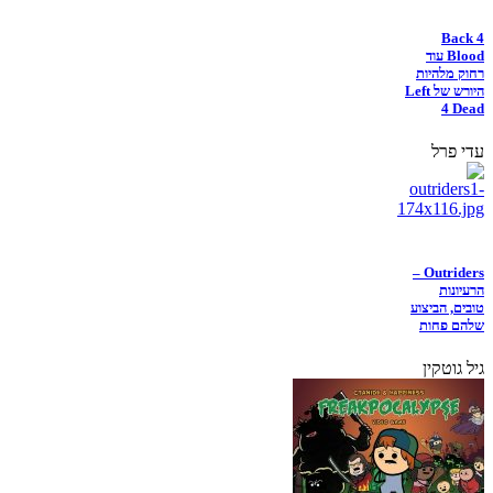
Back 4
Blood עוד
רחוק מלהיות
היורש של Left
4 Dead
עדי פרל
Outriders –
הרעיונות
טובים, הביצוע
שלהם פחות
גיל גוטקין