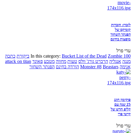
לזכרו: חוברות
קומיקס של
הפנתר השחור
מופצות בחינם
עדי פרל
Zombie 100
Bucket List of the Dead
In this category:
ביקורת
כתבה
מנגה
אנגליה
הרברט גורג' וולס
טעות
מחווה
מטבע
פאונד
attack on titan
אנימה
Beastars
Monster #8
הורדה בחינם
הפנתר השחור
פוקימון חוגג
25 שנה עם
קליפ חדש של
קייטי פרי
עדי פרל