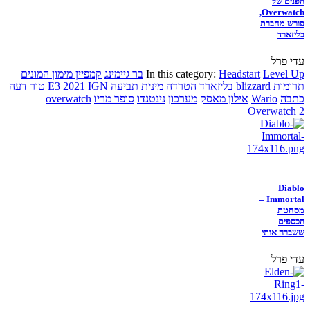
הפנים של
Overwatch,
פורש מחברת
בליזארד
עדי פרל
Level Up
Headstart
In this category:
בר גיימינג
קמפיין מימון המונים
תרומות
blizzard
בליזארד
הטרדה מינית
תביעה
IGN
E3 2021
טור דעה
כתבה
Wario
אילון מאסק
מערכון
נינטנדו
סופר מריו
overwatch
Overwatch 2
Diablo
Immortal –
מסחטת
הכספים
ששברה אותי
עדי פרל