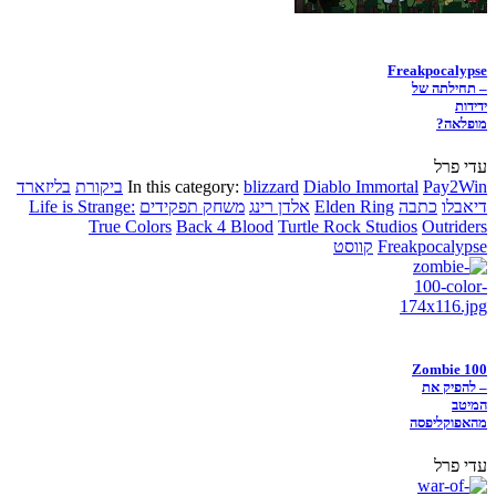
Freakpocalypse
– תחילתה של
ידידות
מופלאה?
עדי פרל
Pay2Win
Diablo Immortal
blizzard
In this category:
ביקורת
בליזארד
דיאבלו
כתבה
Elden Ring
אלדן רינג
משחק תפקידים
Life is Strange:
True Colors
Back 4 Blood
Turtle Rock Studios
Outriders
Freakpocalypse
קווסט
Zombie 100
– להפיק את
המיטב
מהאפוקליפסה
עדי פרל