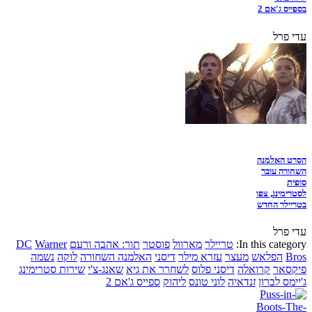
בספייס ג'אם 2
עדי פרל
הסרט האלמנה
השחורה עובר
סופית
לסטרימינג, צפו
בטריילר החדש
עדי פרל
In this category:
טריילר
מארוול
פוסטר
תור: אהבה ורעם
Warner
DC
Bros
הפלאש
מעצר
עזרא מילר
דיסני
האלמנה השחורה
לוקה
נשמה
פיקסאר
קרואלה
דיסני פלוס
לשחרר את גיא
שאנג-צ'י
שירות סטרימינג
ג'יימס לברון
זנדאיה
לוני טונס
ליהוק
ספייס ג'אם 2