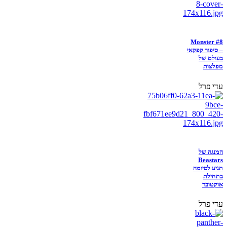
Monster #8
– סיפור קפקאי
בעולם של
מפלצות
עדי פרל
המנגה של
Beastars
תגיע לסיומה
בתחילת
אוקטובר
עדי פרל