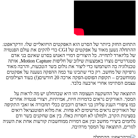
התחום החזק ביותר של הסרט הוא האפקטים הויזואליים שלו.
וורקראפט:
ההתחלה
נשען מאוד על אפקטים של CGI כדי להקים את עולם הפנטזיה
של בליזארד לתחייה. כל היצורים דמויי האנוש בסרט שאינם בני אדם
סטנדרטיים נוצרו באמצעות שילוב של חליפות Motion Capture, אותה
טכנולוגיה בה השתמשו כדי ליצור את גולום ב
שר הטבעות
, והרבה מאוד
גרפיקה של מחשב. רק כדי שתבינו עד כמה ההפקה נשענה על אפקטים
ממוחשבים – תקופת הפוסט-הפקה ארכה 20 חודשים(!) בעוד הצילומים
עצמם הסתיימו אחרי ארבעה בלבד.
התוצאה של ההשקעה העצומה הזו היא שבהחלט יש מה לראות על
המסך. האורקים נראים כדמויות חיות, אמיתיות, ויצורי פנטזיה אחרים
כמו ציפורי הענק עליהן בני האדם רוכבים ככלי תחבורה או זאבי התקיפה
של האורקים נראים מרשימים לא פחות. את מלוא הפוטנציאל רואים
בסצינות הקרב, ולמזלנו לא חסרות כאלו. בין אם שחקנים בשר ודם
נלחמים ביצירי מחשב ובין אם דמויות ממוחשבות קורעות אחת את השניה
לגזרים, התוצאה על המסך מרהיבה.