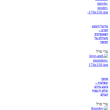
מורטל קומבט
הסרט –
הפאנסרביס
משתלט על
הסיפור
עדי פרל
אהבה
ומפלצות –
ביצוע מרגש
ומלא חן בסוף
העולם
עדי פרל