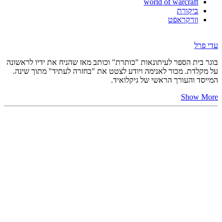
world of warcraft
ביקורת
וורקראפט
עדי פרל
בוגר בית הספר לעיתונאות "כותרת" וכותב מאז שהניח את ידיו לראשונה
על מקלדת. מכור לאנימה ויודע לצטט את "בחזרה לעתיד" מתוך שינה.
המייסד והעורך הראשי של גיקלואיד.
Show More