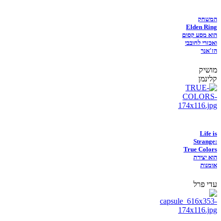
המשחק
Elden Ring
הוא מסע קסום
ואכזרי לחובבי
הז'אנר
מושיק
קלינמן
Life is
Strange:
True Colors
הוא יצירת
אומנות
עדי פרל