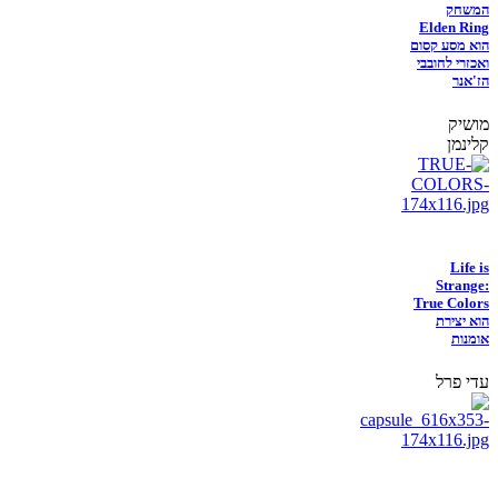
המשחק
Elden Ring
הוא מסע קסום
ואכזרי לחובבי
הז'אנר
מושיק
קלינמן
Life is
Strange:
True Colors
הוא יצירת
אומנות
עדי פרל