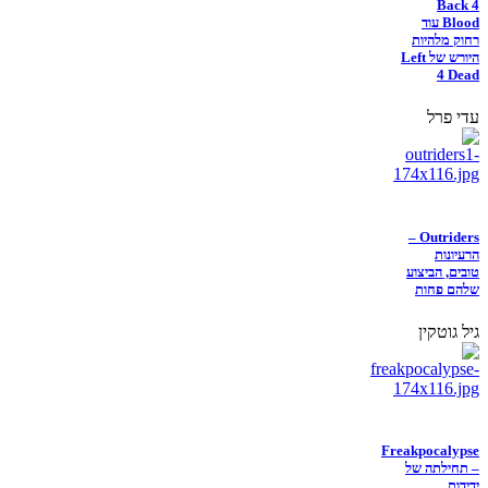
Back 4
Blood עוד
רחוק מלהיות
היורש של Left
4 Dead
עדי פרל
Outriders –
הרעיונות
טובים, הביצוע
שלהם פחות
גיל גוטקין
Freakpocalypse
– תחילתה של
ידידות