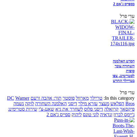
בספייס ג'אם 2
עדי פרל
הסרט האלמנה
השחורה עובר
סופית
לסטרימינג, צפו
בטריילר החדש
עדי פרל
In this category:
טריילר
מארוול
פוסטר
תור: אהבה ורעם
Warner
DC
Bros
הפלאש
מעצר
עזרא מילר
דיסני
האלמנה השחורה
לוקה
נשמה
פיקסאר
קרואלה
דיסני פלוס
לשחרר את גיא
שאנג-צ'י
שירות סטרימינג
ג'יימס לברון
זנדאיה
לוני טונס
ליהוק
ספייס ג'אם 2