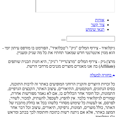
אודות
צור קשר
תנאי שימוש
גיקלואיד - צירוף המלים "גיק" ו"טבלואיד", הפורמט בו מודפס עיתון יומי -
הוא מגזין אינטרנטי חדש שמאגד תחתיו את כל מה שגיק ומעניין.
מרצ'ן-גיק - צירוף המלים "מרצ'נדייז" ו"גיק", היא חנות תכנית שותפים
(Affiliate) בה אנו מאגדים מוצרים מגניבים מרחבי הרשת.
בחזרה למעלה
כל זכויות היוצרים והקניין הרוחני המופיעים באתר זה לרבות התוכנה,
בסיס הנתונים, הטקסטים, התיאורים, עיצוב האתר, הקבצים הגרפיים,
התמונות, וכל חומר אחר הכלולים בו, אם לא נאמר מפורשות אחרת,
שמורים לגיקלואיד בלבד. אין להפיץ, לשכפל, להעתיק, למכור, לשדר,
לפרסם, או לעשות כל שימוש מסחרי כלשהו בכל או בחלק מתכניו של
האתר, כולל מוצרים, תמונות, גרפיקה, תיאורים, עיצוב וכל דבר אחר
המוצג באתר, אלא אם ניתנה רשות כתובה וחתומה לכך בכתב ומראש
ע''י גיקלואיד.