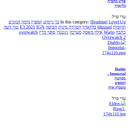
פורש מחברת
בליזארד
עדי פרל
Level Up
Headstart
In this category:
בר גיימינג
קמפיין מימון המונים
תרומות
blizzard
בליזארד
הטרדה מינית
תביעה
IGN
E3 2021
טור דעה
כתבה
Wario
אילון מאסק
מערכון
נינטנדו
סופר מריו
overwatch
Overwatch 2
Diablo
Immortal –
מסחטת
הכספים
ששברה אותי
עדי פרל