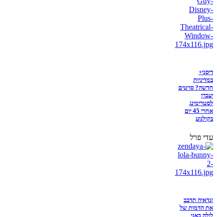
דיסני+
במדיניות
חדשה? סרטים
יעברו
לסטרימינג
אחרי 45 יום
בקולנוע
עדי פרל
זנדאיה תדבב
את הדמות של
לולה באני