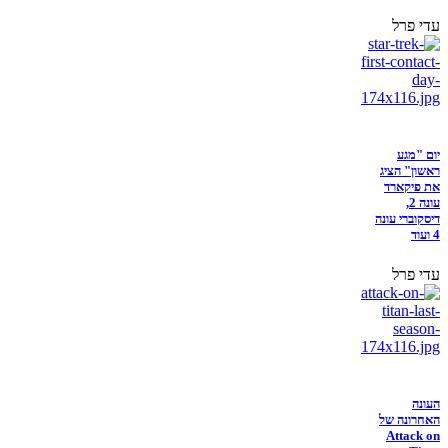
עדי פרל
יום "מגע
ראשון" הציג
את פיקארד
עונה 2,
דיסקוברי עונה
4 ועוד
עדי פרל
העונה
האחרונה של
Attack on