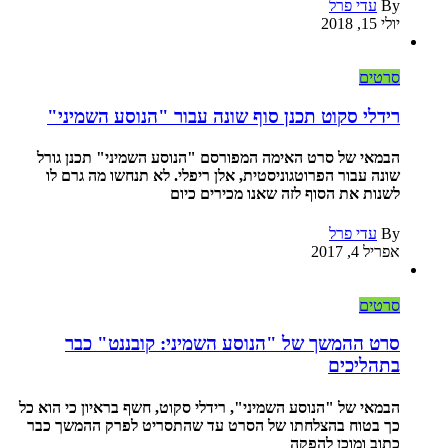
By
עדי פרל
יולי 15, 2018
סרטים
רידלי סקוט תכנן סוף שונה עבור "הנוסע השמיני"
הבמאי של סרט האימה המפורסם "הנוסע השמיני" תכנן גורל
שונה עבור הפרוטגוניסטית, אלן ריפלי. לא תנחשו מה גרם לו
לשנות את הסוף לזה שאנו מכירים כיום
By
עדי פרל
אפריל 4, 2017
סרטים
סרט ההמשך של "הנוסע השמיני: קובננט" כבר
בתהליכים
הבמאי של "הנוסע השמיני", רידלי סקוט, חשף בראיון כי הוא כל
כך בטוח בהצלחתו של הסרט עד שהתסריט לפרק ההמשך כבר
כתוב ומוכן להפקה