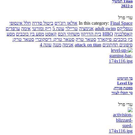
Titan תמשיך
ב-2022
עדי פרל
Final Space
In this category:
אולאן רוג'רס
ביטול סדרה
חלל אינסופי
נטפליקס
adult swim
אנימציה
טריילר
עונה 5
ריק ומורטי
אימה
ערפדים
קאסלבניה
HBO
בית הדרקון
משחקי הכס
קאסט
מסע בין כוכבים
מסע
בין כוכבים: פיקארד
סטאר טרק
סטאר טרק: דיסקוברי
סטאר טרק:
סיפונים תחתונים
attack on titan
אנימה
מנגה
עונה 4
בר הגיימינג
Level Up
בסכנת סגירה,
כך תוכלו לעזור
עדי פרל