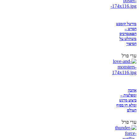
מורטל קומבט
הסרט –
הפאנסרביס
משתלט על
הסיפור
עדי פרל
אהבה
ומפלצות –
ביצוע מרגש
ומלא חן בסוף
העולם
עדי פרל