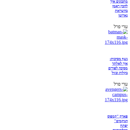
מתכונים איך
להכין ראמן
בהשראת
נארוטו
עדי פרל
נשף מסיכות:
איך לאלתר
מסיכה לפורים
בקלות ובזול
עדי פרל
פארק "קמפוס
הנוקמים"
יפתח