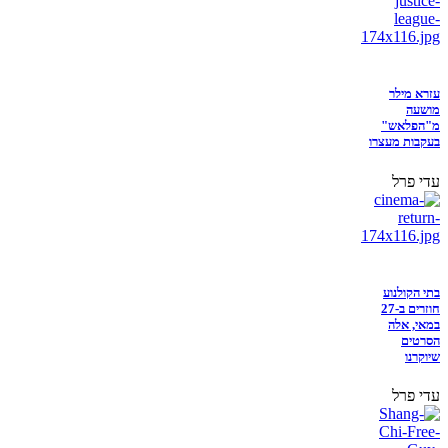
עזרא מילר
מושעה
מ"הפלאש"
בעקבות מעצרו
עדי פרל
בתי הקולנוע
חוזרים ב-27
במאי, אלה
הסרטים
שיוקרנו
עדי פרל