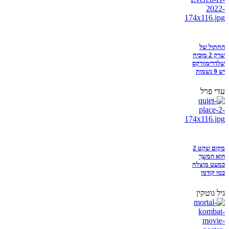
החתול של
שרק 2 מוכיח
שלדרימוורקס
יש 9 נשמות
עדי פרל
מקום שקט 2
הוא המשך
כמעט מוצלח
כמו קודמו
גיל גוטקין