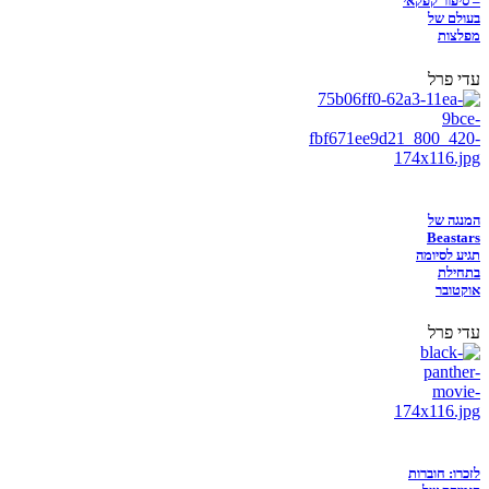
– סיפור קפקאי
בעולם של
מפלצות
עדי פרל
המנגה של
Beastars
תגיע לסיומה
בתחילת
אוקטובר
עדי פרל
לזכרו: חוברות