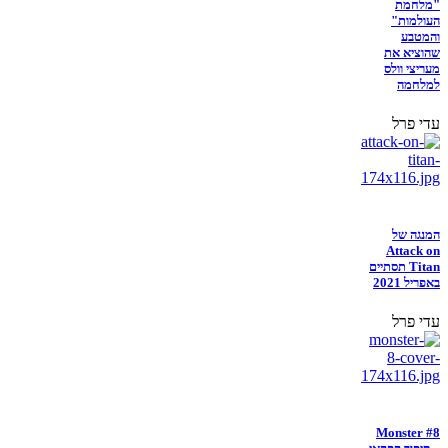
"מלחמת
העולמות"
והמטבע
שהוציא את
מעריצי וולס
למלחמה
עדי פרל
המנגה של
Attack on
Titan תסתיים
באפריל 2021
עדי פרל
Monster #8