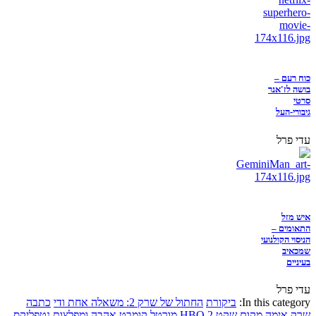
כוח רעם –
בושה לז'אנר
סרטי
גיבורי-העל
עדי פרל
איש מזל
התאומים –
הניסוי הקולנועי
שמכאיב
בעיניים
עדי פרל
In this category:
ביקורת
החתול של שרק 2: משאלה אחת ודי
כתבה
שרק
אימה
מקום שקט 2
HBO
מורטל קומבט
אהבה ומפלצות
נטפליקס