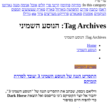
עדי פרל
In this category:
מוזיקה
פוקימון
קייטי פרי
קליפ
אוכל
אנימה
מנגה
נארוטו
ראמן
כתבה
פורים
תחפושת
מארוול
פארק
פארק שעשועים
קמפוס
הנוקמים
אומנות
פאנארט
פרוייקט מעריצים
ציור
gta
גורילז
Tag Archives: הנוסע השמיני
Tag Archives: הנוסע השמיני
Home
הנוסע השמיני
ספרים וקומיקס
התסריט הגנוז של הנוסע השמיני 3 יעובד לסדרת
קומיקס
וויליאם גיבסון, שכתב את התסריט הגנוז של "הנוסע השמיני 3",
יחבור אל יוצר הקומיקס ג'וני כריסמס ואל הוצאת Dark Horse
כדי להפיח חיים בסיפור