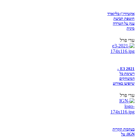
אקטיוויז'ן-בליזארד
חוטפת תביעת
ענק על הטרדה
מינית
עדי פרל
E3 2021 –
רשימת כל
המשחקים
שיופיעו באירוע
עדי פרל
בעקבות תקרית
IGN: על