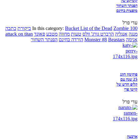
קומיקס של
הפנתר השחור
מופצות בחינם
עדי פרל
Zombie 100
Bucket List of the Dead
In this category:
ביקורת
כתבה
מנגה
אנגליה
הרברט גורג' וולס
טעות
מחווה
מטבע
פאונד
attack on titan
אנימה
Beastars
Monster #8
הורדה בחינם
הפנתר השחור
פוקימון חוגג
25 שנה עם
קליפ חדש של
קייטי פרי
עדי פרל
ארבעה