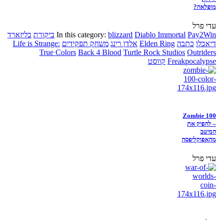
מופלאה?
עדי פרל
Pay2Win
Diablo Immortal
blizzard
In this category:
ביקורת
בליזארד
דיאבלו
כתבה
Elden Ring
אלדן רינג
משחק תפקידים
Life is Strange:
True Colors
Back 4 Blood
Turtle Rock Studios
Outriders
Freakpocalypse
קווסט
Zombie 100
– להפיק את
המיטב
מהאפוקליפסה
עדי פרל