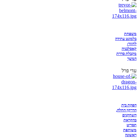
משפחת
בלמונט עתידה
לחזור:
קאסלבניה
מקבלת סדרת
המשך
עדי פרל
הפקת בית
הדרקון החלה,
השחקנים
בהקראת
תסריט
משותפת
ראשונה