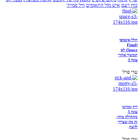
כוח רעם
איש מזל התאומים
וויל סמית'
חלל אינסופי
(Final
Space) לא
תמשיך אחרי
עונה 3
עדי פרל
ריק ומורטי
עונה 5
מתחילה מחר,
זה מה שצריך
לדעת
עדי פרל