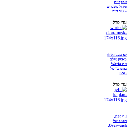
אסקפיזם
וניהול משברים
– טור דעה
עדי פרל
לא נגענו: אילון
מאסק מגלם
את Wario
במערכון של
SNL
עדי פרל
ג'ף קפלן,
הפנים של
Overwatch,