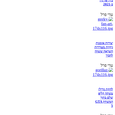
בקליפורניה
ב-2021
עדי פרל
יצירות אומנות
גיקיות מעוררות
השראה ששווה
להכיר
עדי פרל
להקת גורילז
עשתה קליפ
שלם בתוך
המשחק GTA
5