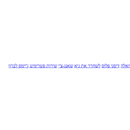
ואלה
דיסני פלוס
לשחרר את גיא
שאנג-צ'י
שירות סטרימינג
ג'יימס לברון