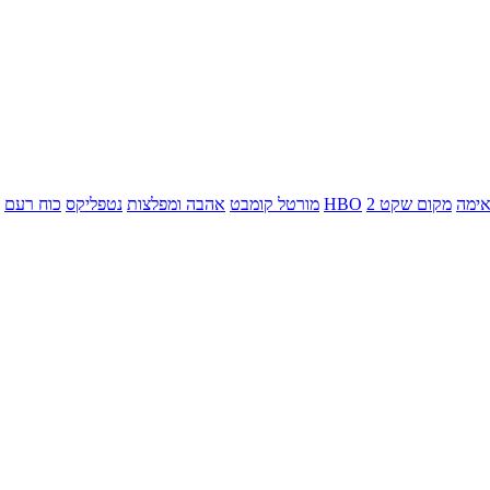
ימה
מקום שקט 2
HBO
מורטל קומבט
אהבה ומפלצות
נטפליקס
כוח רעם