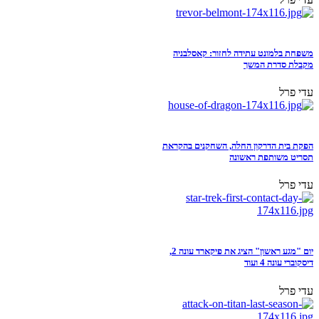
משפחת בלמונט עתידה לחזור: קאסלבניה
מקבלת סדרת המשך
עדי פרל
הפקת בית הדרקון החלה, השחקנים בהקראת
תסריט משותפת ראשונה
עדי פרל
יום "מגע ראשון" הציג את פיקארד עונה 2,
דיסקוברי עונה 4 ועוד
עדי פרל