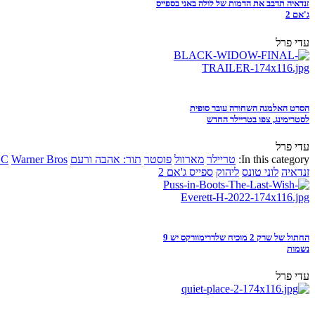
זנדאיה תדבב את הדמות של לולה באני בספייס
ג'אם 2
עדי פרל
הסרט האלמנה השחורה עובר סופית
לסטרימינג, צפו בטריילר החדש
עדי פרל
In this category:
טריילר
מארוול
פוסטר
תור: אהבה ורעם
Warner Bros
DC
זנדאיה
לוני טונס
ליהוק
ספייס ג'אם 2
החתול של שרק 2 מוכיח שלדרימוורקס יש 9
נשמות
עדי פרל