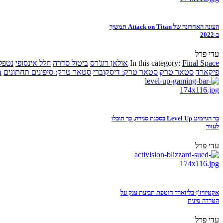
העונה האחרונה של Attack on Titan תמשיך
ב-2022
עדי פרל
Final Space
In this category:
אולאן רוג'רס
ביטול סדרה
חלל אינסופי
נטפל
פיקארד
סטאר טרק
סטאר טרק: דיסקוברי
סטאר טרק: סיפונים תחתונים
n
בר הגיימינג Level Up בסכנת סגירה, כך תוכלו
לעזור
עדי פרל
אקטיוויז'ן-בליזארד חוטפת תביעת ענק על
הטרדה מינית
עדי פרל