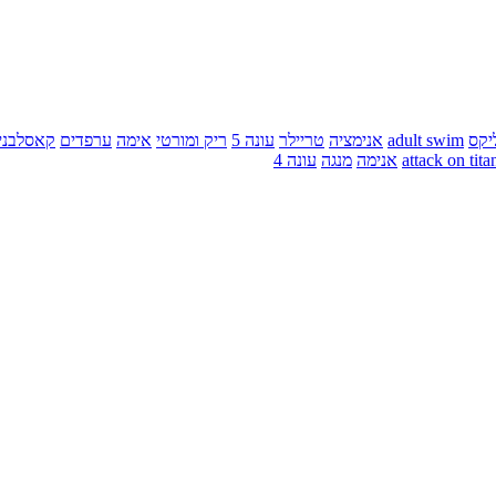
יקס
adult swim
אנימציה
טריילר
עונה 5
ריק ומורטי
אימה
ערפדים
קאסלבני
attack on tita
אנימה
מנגה
עונה 4