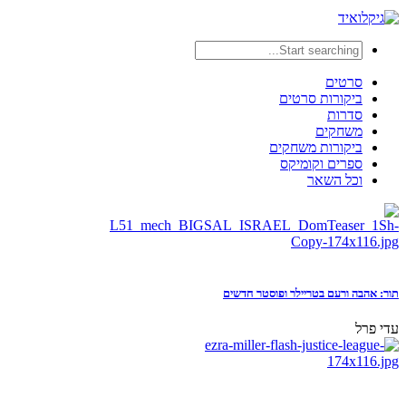
סרטים
ביקורות סרטים
סדרות
משחקים
ביקורות משחקים
ספרים וקומיקס
וכל השאר
תור: אהבה ורעם בטריילר ופוסטר חדשים
עדי פרל