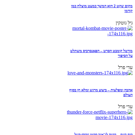
מקום שקט 2 הוא המשך כמעט מוצלח כמו
קודמו
גיל גוטקין
מורטל קומבט הסרט – הפאנסרביס משתלט
על הסיפור
עדי פרל
אהבה ומפלצות – ביצוע מרגש ומלא חן בסוף
העולם
עדי פרל
כוח רעם – בושה לז'אנר סרטי גיבורי-העל