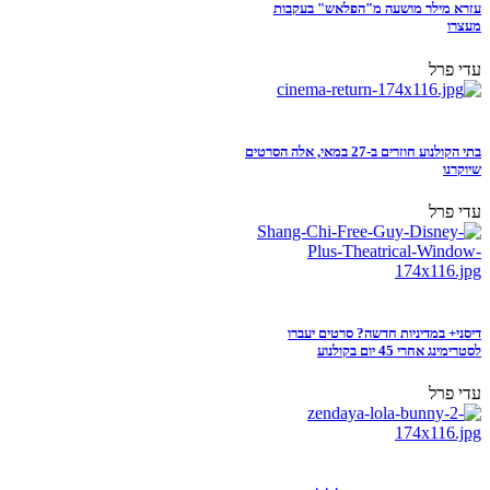
עזרא מילר מושעה מ"הפלאש" בעקבות
מעצרו
עדי פרל
בתי הקולנוע חוזרים ב-27 במאי, אלה הסרטים
שיוקרנו
עדי פרל
דיסני+ במדיניות חדשה? סרטים יעברו
לסטרימינג אחרי 45 יום בקולנוע
עדי פרל