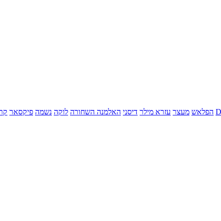
הפלאש
מעצר
עזרא מילר
דיסני
האלמנה השחורה
לוקה
נשמה
פיקסאר
קר