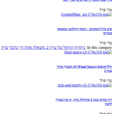
עדי פרל
איש מזל התאומים – הניסוי הקולנועי שמכאיב
בעיניים
עדי פרל
In this category:
ביקורת
החתול של שרק 2: משאלה אחת ודי
כתבה
שרק
א
חלל אינסופי (Final Space) לא תמשיך אחרי
עונה 3
עדי פרל
ריק ומורטי עונה 5 מתחילה מחר, זה מה שצריך
לדעת
עדי פרל