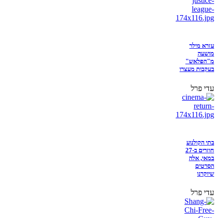
עזרא מילר
מושעה
מ"הפלאש"
בעקבות מעצרו
עדי פרל
בתי הקולנוע
חוזרים ב-27
במאי, אלה
הסרטים
שיוקרנו
עדי פרל