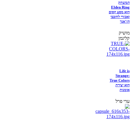
המשחק
Elden Ring
הוא מסע קסום
ואכזרי לחובבי
הז'אנר
מושיק
קלינמן
Life is
Strange:
True Colors
הוא יצירת
אומנות
עדי פרל