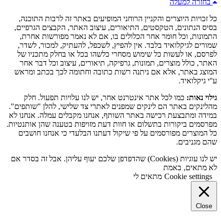
בחזרה למעלה
כל זכויות היוצרים והקניין הרוחני המופיעים באתר זה לרבות התוכנה,
בסיס הנתונים, הטקסטים, התיאורים, עיצוב האתר, הקבצים הגרפיים,
התמונות, וכל חומר אחר הכלולים בו, אם לא נאמר מפורשות אחרת,
שמורים לגיקלואיד בלבד. אין להפיץ, לשכפל, להעתיק, למכור, לשדר,
לפרסם, או לעשות כל שימוש מסחרי כלשהו בכל או בחלק מתכניו של
האתר, כולל מוצרים, תמונות, גרפיקה, תיאורים, עיצוב וכל דבר אחר
המוצג באתר, אלא אם ניתנה רשות כתובה וחתומה לכך בכתב ומראש
ע''י גיקלואיד.
גילוי נאות:
כמו לכל אתר אינטרנט אחר, יש לנו עלויות תפעול. חלק
מהלינקים באתר הם לינקים שמפנים לאתרי צד שלישי, להלן "שותפים".
במידה ומתבצעת רכישה באתר השותף, אנחנו מקבלים עמלה. אנחנו לא
מפרסמים ביקורות בתשלום או חוות דעת מזויפות בטענה שהן אותנטיות.
כל המוצרים מפורסמים על פי שיקול דעתנו הבלעדי כי אנחנו חושבים
שהם מגניבים.
יש לנו עוגיות (Cookies) שהדפדפן שלכם יעוף עליהן. אבל זה בסדר אם
לא מתאים, באמת
Cookie settings
מתאים לי
Close