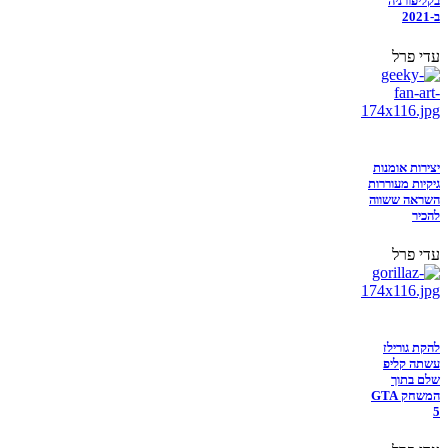
בקליפורניה
ב-2021
עדי פרל
יצירות אומנות
גיקיות מעוררות
השראה ששווה
להכיר
עדי פרל
להקת גורילז
עשתה קליפ
שלם בתוך
המשחק GTA
5