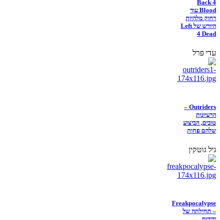
Back 4
Blood עוד
רחוק מלהיות
היורש של Left
4 Dead
עדי פרל
Outriders –
הרעיונות
טובים, הביצוע
שלהם פחות
גיל גוטקין
Freakpocalypse
– תחילתה של
ידידות