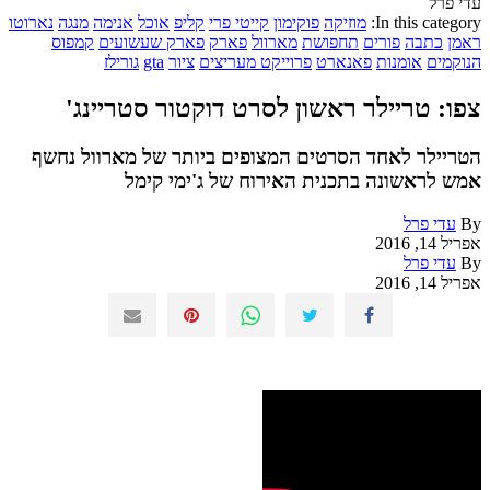
עדי פרל
In this category:
מוזיקה
פוקימון
קייטי פרי
קליפ
אוכל
אנימה
מנגה
נארוטו
ראמן
כתבה
פורים
תחפושת
מארוול
פארק
פארק שעשועים
קמפוס
הנוקמים
אומנות
פאנארט
פרוייקט מעריצים
ציור
gta
גורילז
צפו: טריילר ראשון לסרט דוקטור סטריינג'
הטריילר לאחד הסרטים המצופים ביותר של מארוול נחשף
אמש לראשונה בתכנית האירוח של ג'ימי קימל
By
עדי פרל
אפריל 14, 2016
By
עדי פרל
אפריל 14, 2016