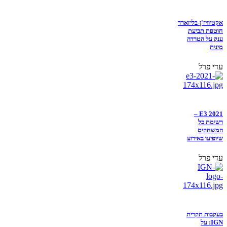
אקטיוויז'ן-בליזארד
חוטפת תביעת
ענק על הטרדה
מינית
עדי פרל
E3 2021 –
רשימת כל
המשחקים
שיופיעו באירוע
עדי פרל
בעקבות תקרית
IGN: על