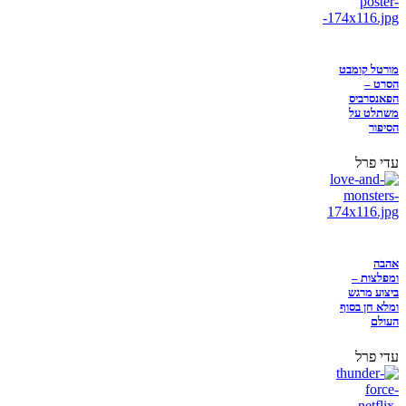
מורטל קומבט
הסרט –
הפאנסרביס
משתלט על
הסיפור
עדי פרל
אהבה
ומפלצות –
ביצוע מרגש
ומלא חן בסוף
העולם
עדי פרל