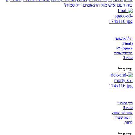
כוח רעם
איש מזל התאומים
וויל סמית'
חלל אינסופי
(Final
Space) לא
תמשיך אחרי
עונה 3
עדי פרל
ריק ומורטי
עונה 5
מתחילה מחר,
זה מה שצריך
לדעת
עדי פרל