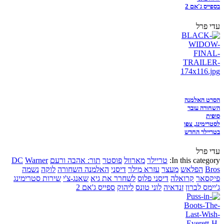
בספייס ג'אם 2
עדי פרל
הסרט האלמנה
השחורה עובר
סופית
לסטרימינג, צפו
בטריילר החדש
עדי פרל
In this category:
טריילר
מארוול
פוסטר
תור: אהבה ורעם
Warner
DC
Bros
הפלאש
מעצר
עזרא מילר
דיסני
האלמנה השחורה
לוקה
נשמה
פיקסאר
קרואלה
דיסני פלוס
לשחרר את גיא
שאנג-צ'י
שירות סטרימינג
ג'יימס לברון
זנדאיה
לוני טונס
ליהוק
ספייס ג'אם 2