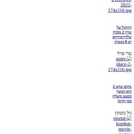
החתול של
שרק 2 מוכיח
שלדרימוורקס
יש 9 נשמות
עדי פרל
מקום שקט 2
הוא המשך
כמעט מוצלח
כמו קודמו
גיל גוטקין