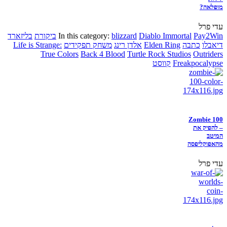
מופלאה?
עדי פרל
Pay2Win
Diablo Immortal
blizzard
In this category:
ביקורת
בליזארד
דיאבלו
כתבה
Elden Ring
אלדן רינג
משחק תפקידים
Life is Strange:
True Colors
Back 4 Blood
Turtle Rock Studios
Outriders
Freakpocalypse
קווסט
Zombie 100
– להפיק את
המיטב
מהאפוקליפסה
עדי פרל