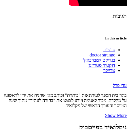
תגובות
In this article
סרטים
doctor strange
בנדיקט קמברבאץ'
דוקטור סטריינג'
טריילר
עדי פרל
בוגר בית הספר לעיתונאות "כותרת" וכותב מאז שהניח את ידיו לראשונה
על מקלדת. מכור לאנימה ויודע לצטט את "בחזרה לעתיד" מתוך שינה.
המייסד והעורך הראשי של גיקלואיד.
Show More
גיקלואיד בפייסבוק