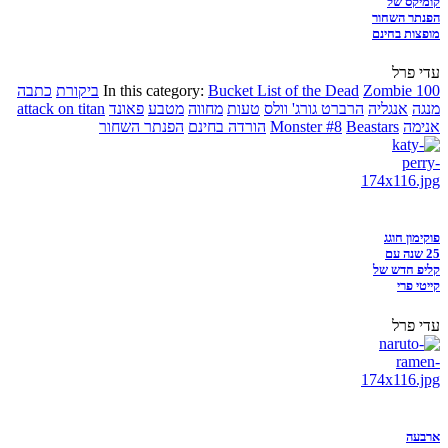
קומיקס של
הפנתר השחור
מופצות בחינם
עדי פרל
Zombie 100
Bucket List of the Dead
In this category:
ביקורת
כתבה
מנגה
אנגליה
הרברט גורג' וולס
טעות
מחווה
מטבע
פאונד
attack on titan
אנימה
Beastars
Monster #8
הורדה בחינם
הפנתר השחור
פוקימון חוגג
25 שנה עם
קליפ חדש של
קייטי פרי
עדי פרל
ארבעה