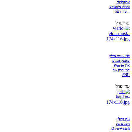
אסקפיזם
וניהול משברים
– טור דעה
עדי פרל
לא נגענו: אילון
מאסק מגלם
את Wario
במערכון של
SNL
עדי פרל
ג'ף קפלן,
הפנים של
Overwatch,