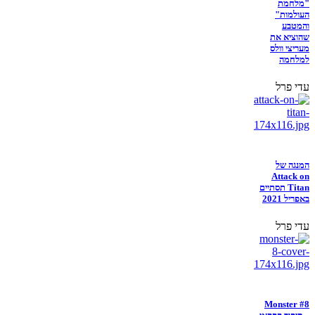
"מלחמת
העולמות"
והמטבע
שהוציא את
מעריצי וולס
למלחמה
עדי פרל
המנגה של
Attack on
Titan תסתיים
באפריל 2021
עדי פרל
Monster #8