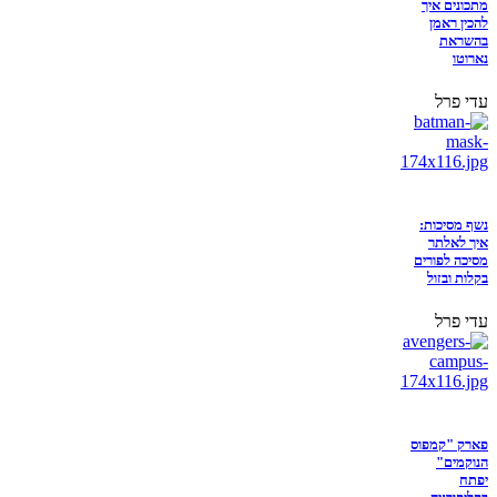
מתכונים איך
להכין ראמן
בהשראת
נארוטו
עדי פרל
נשף מסיכות:
איך לאלתר
מסיכה לפורים
בקלות ובזול
עדי פרל
פארק "קמפוס
הנוקמים"
יפתח