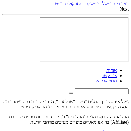
עיכובים במשלוחי משקפת האוקולוס ריפט
Next
אודות
צור קשר
תנאי שימוש
גיקלואיד - צירוף המלים "גיק" ו"טבלואיד", הפורמט בו מודפס עיתון יומי -
הוא מגזין אינטרנטי חדש שמאגד תחתיו את כל מה שגיק ומעניין.
מרצ'ן-גיק - צירוף המלים "מרצ'נדייז" ו"גיק", היא חנות תכנית שותפים
(Affiliate) בה אנו מאגדים מוצרים מגניבים מרחבי הרשת.