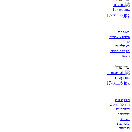
משפחת
בלמונט עתידה
לחזור:
קאסלבניה
מקבלת סדרת
המשך
עדי פרל
הפקת בית
הדרקון החלה,
השחקנים
בהקראת
תסריט
משותפת
ראשונה