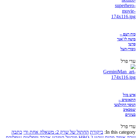
כוח רעם –
בושה לז'אנר
סרטי
גיבורי-העל
עדי פרל
איש מזל
התאומים –
הניסוי הקולנועי
שמכאיב
בעיניים
עדי פרל
In this category:
ביקורת
החתול של שרק 2: משאלה אחת ודי
כתבה
שרק
אימה
מקום שקט 2
HBO
מורטל קומבט
אהבה ומפלצות
נטפליקס