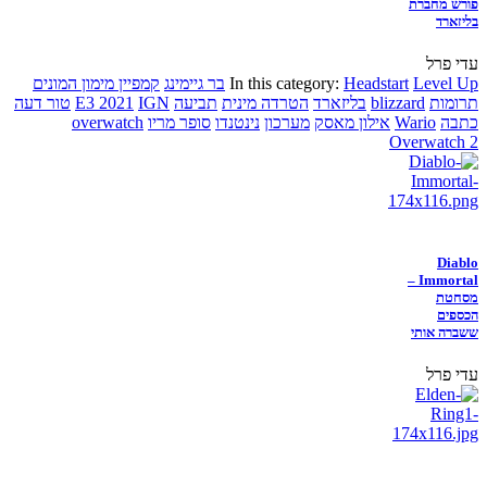
פורש מחברת
בליזארד
עדי פרל
Level Up
Headstart
In this category:
בר גיימינג
קמפיין מימון המונים
תרומות
blizzard
בליזארד
הטרדה מינית
תביעה
IGN
E3 2021
טור דעה
כתבה
Wario
אילון מאסק
מערכון
נינטנדו
סופר מריו
overwatch
Overwatch 2
Diablo
Immortal –
מסחטת
הכספים
ששברה אותי
עדי פרל