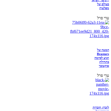
– סיפור קפקאי
בעולם של
מפלצות
עדי פרל
המנגה של
Beastars
תגיע לסיומה
בתחילת
אוקטובר
עדי פרל
לזכרו: חוברות