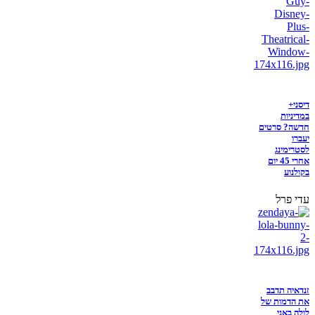
דיסני+
במדיניות
חדשה? סרטים
יעברו
לסטרימינג
אחרי 45 יום
בקולנוע
עדי פרל
זנדאיה תדבב
את הדמות של
לולה באני