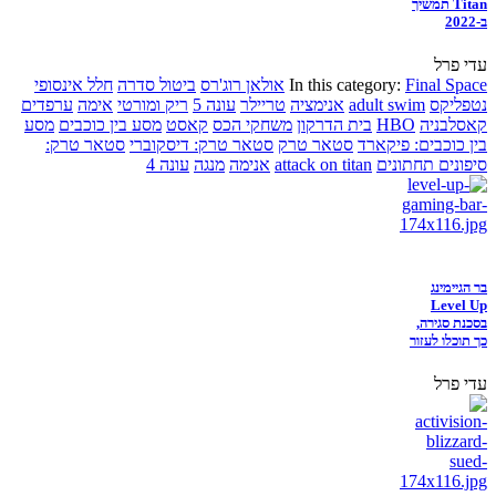
Titan תמשיך
ב-2022
עדי פרל
Final Space
In this category:
אולאן רוג'רס
ביטול סדרה
חלל אינסופי
נטפליקס
adult swim
אנימציה
טריילר
עונה 5
ריק ומורטי
אימה
ערפדים
קאסלבניה
HBO
בית הדרקון
משחקי הכס
קאסט
מסע בין כוכבים
מסע
בין כוכבים: פיקארד
סטאר טרק
סטאר טרק: דיסקוברי
סטאר טרק:
סיפונים תחתונים
attack on titan
אנימה
מנגה
עונה 4
בר הגיימינג
Level Up
בסכנת סגירה,
כך תוכלו לעזור
עדי פרל