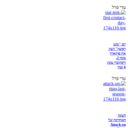
עדי פרל
יום "מגע
ראשון" הציג
את פיקארד
עונה 2,
דיסקוברי עונה
4 ועוד
עדי פרל
העונה
האחרונה של
Attack on