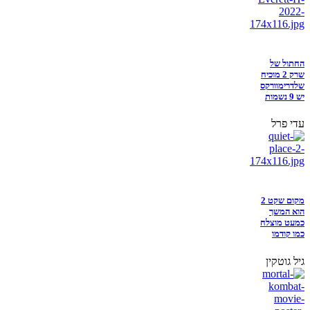
החתול של
שרק 2 מוכיח
שלדרימוורקס
יש 9 נשמות
עדי פרל
מקום שקט 2
הוא המשך
כמעט מוצלח
כמו קודמו
גיל גוטקין