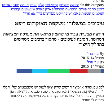
עדי פרל
In this category:
מוזיקה
פוקימון
קייטי פרי
קליפ
אוכל
אנימה
מנגה
נארוטו
ראמן
כתבה
פורים
תחפושת
מארוול
פארק
פארק שעשועים
קמפוס
הנוקמים
אומנות
פאנארט
פרוייקט מעריצים
ציור
gta
גורילז
עיכובים במשלוחי משקפת האוקולוס ריפט
הודעה מצערת עבור מי שהזמין מראש את מערכת המציאות
המדומה. הסיבה לעיכובים - מחסור ברכיבים מסויימים
בתהליך הייצור
By
עדי פרל
אפריל 14, 2016
By
עדי פרל
אפריל 14, 2016
Facebook
Twitter
WhatsApp
Pinterest
Email
לכל טכנולוגיה או מוצר חדשים שרק יצאו לשוק יש סימפטומים של "חבלי
לידה", ומשקפת המציאות המדומה, אוקולוס ריפט, אינה יוצאת דופן
בעניין – הוכרז כי כל המשלוחים הקרובים של המשקפת אל הלקוחות
צפויים להתעכב.