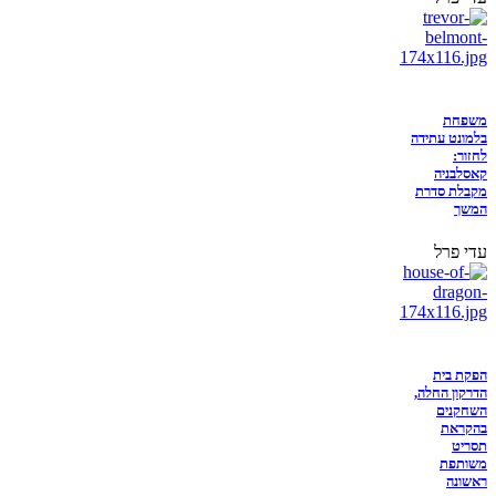
משפחת
בלמונט עתידה
לחזור:
קאסלבניה
מקבלת סדרת
המשך
עדי פרל
הפקת בית
הדרקון החלה,
השחקנים
בהקראת
תסריט
משותפת
ראשונה