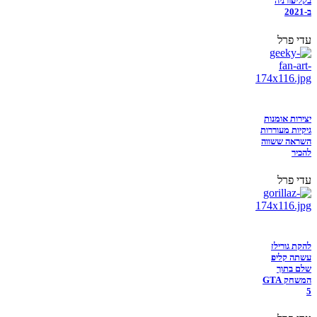
בקליפורניה
ב-2021
עדי פרל
יצירות אומנות
גיקיות מעוררות
השראה ששווה
להכיר
עדי פרל
להקת גורילז
עשתה קליפ
שלם בתוך
המשחק GTA
5