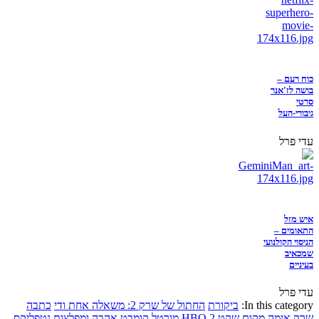
כוח רעם –
בושה לז'אנר
סרטי
גיבורי-העל
עדי פרל
איש מזל
התאומים –
הניסוי הקולנועי
שמכאיב
בעיניים
עדי פרל
In this category:
ביקורת
החתול של שרק 2: משאלה אחת ודי
כתבה
שרק
אימה
מקום שקט 2
HBO
מורטל קומבט
אהבה ומפלצות
נטפליקס