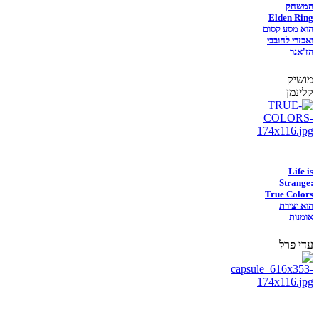
המשחק
Elden Ring
הוא מסע קסום
ואכזרי לחובבי
הז'אנר
מושיק
קלינמן
Life is
Strange:
True Colors
הוא יצירת
אומנות
עדי פרל