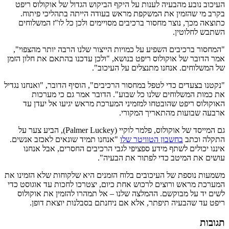
העיכוב נובע מהבעיה לענות על היקף הביקוש הגדול של אוקולוס ריפט
בקרב מי שהזמין את המשקפת מראש בעודה הייתה בתהליכי פיתוח.
כתוצאה מכך, נוצר מחסור ברכיבים מסויימים ולכן כל לו"ז המשלוחים
השתבש לחלוטין.
"המחסור ברכיבים השפיע על כמויות הייצור שלנו הרבה יותר מהצפוי",
אמר הדובר של אוקולוס ריפט בנושא, "ולכן עדכנו בהתאם את חלון הזמן
של המשלוחים. אנחנו מתנצלים על העיכוב".
"נקטנו בצעדים כדי לטפל במחסור הרכיבים", הוסיף הדובר, "ואנחנו נגדיל
את כמות המשלוחים שלנו כל שבוע". הדובר אמר גם כי מערכות
האוקולוס ריפט שהובטחו למזמיני המערכת מראש יגיעו אל יעדן עד
ארבעה שבועות מהתאריך המקורי.
גם המייסד של אוקולוס, פלמר לוקיי (Palmer Luckey), הביע צער על
התקלה וכתב
בחשבון הטוויטר שלו
"אנחנו תמיד שונאים לאכזב אנשים.
איננו יכולים לשתף מידע ספציפי לגבי הרכיבים החסרים, אבל אנחנו
עושים את המיטב כדי לפתור את הבעיה".
משמעות נוספת של העיכובים בלוח הזמנים היא שלקוחות שלא הזמינו את
המערכת מראש ורוצים לרכוש אחת כיום, יצטרכו לחכות עד אוגוסט כדי
לשים יד על מבוקשם. ההמלצה שלנו – אל תמהרו להזמין את אוקולוס
ריפט עד שהבעיה תיפתר, אלא אם ניחנתם בסבלנות יוצאת דופן.
תגובות