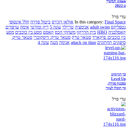
Titan תמשיך
ב-2022
עדי פרל
Final Space
In this category:
אולאן רוג'רס
ביטול סדרה
חלל אינסופי
נטפליקס
adult swim
אנימציה
טריילר
עונה 5
ריק ומורטי
אימה
ערפדים
קאסלבניה
HBO
בית הדרקון
משחקי הכס
קאסט
מסע בין כוכבים
מסע
בין כוכבים: פיקארד
סטאר טרק
סטאר טרק: דיסקוברי
סטאר טרק:
סיפונים תחתונים
attack on titan
אנימה
מנגה
עונה 4
בר הגיימינג
Level Up
בסכנת סגירה,
כך תוכלו לעזור
עדי פרל