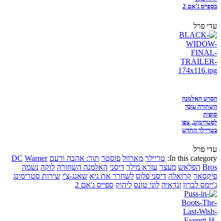
בספייס ג'אם 2
עדי פרל
הסרט האלמנה
השחורה עובר
סופית
לסטרימינג, צפו
בטריילר החדש
עדי פרל
In this category:
טריילר
מארוול
פוסטר
תור: אהבה ורעם
Warner
DC
Bros
הפלאש
מעצר
עזרא מילר
דיסני
האלמנה השחורה
לוקה
נשמה
פיקסאר
קרואלה
דיסני פלוס
לשחרר את גיא
שאנג-צ'י
שירות סטרימינג
ג'יימס לברון
זנדאיה
לוני טונס
ליהוק
ספייס ג'אם 2