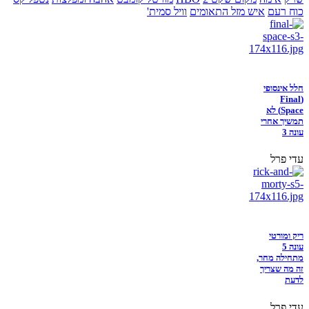
כוח רעם
איש מזל התאומים
וויל סמית'
חלל אינסופי
(Final
Space) לא
תמשיך אחרי
עונה 3
עדי פרל
ריק ומורטי
עונה 5
מתחילה מחר,
זה מה שצריך
לדעת
עדי פרל