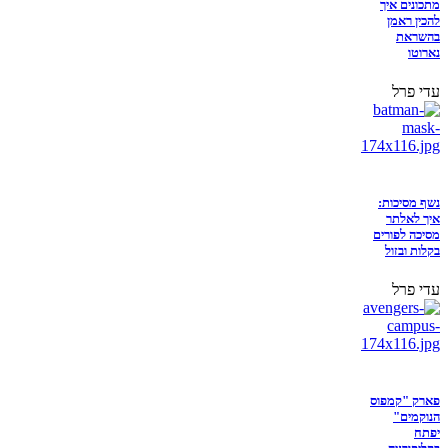
מתכונים איך
להכין ראמן
בהשראת
נארוטו
עדי פרל
נשף מסיכות:
איך לאלתר
מסיכה לפורים
בקלות ובזול
עדי פרל
פארק "קמפוס
הנוקמים"
יפתח