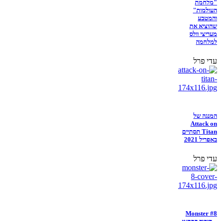
"מלחמת
העולמות"
והמטבע
שהוציא את
מעריצי וולס
למלחמה
עדי פרל
המנגה של
Attack on
Titan תסתיים
באפריל 2021
עדי פרל
Monster #8