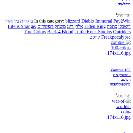
מופלאה?
עדי פרל
Pay2Win
Diablo Immortal
blizzard
In this category:
ביקורת
בליזארד
דיאבלו
כתבה
Elden Ring
אלדן רינג
משחק תפקידים
Life is Strange:
True Colors
Back 4 Blood
Turtle Rock Studios
Outriders
Freakpocalypse
קווסט
Zombie 100
– להפיק את
המיטב
מהאפוקליפסה
עדי פרל