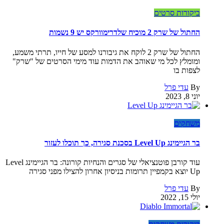
ביקורות סרטים
החתול של שרק 2 מוכיח שלדרימוורקס יש 9 נשמות
החתול של שרק 2 לוקח את גיבורנו למסע של חייו, תרתי משמע,
ומומלץ לכל מי שאוהב את הדמות עוד מימי הסרטים של "שרק"
לצפות בו
By
עדי פרל
יוני 8, 2023
משחקים
בר הגיימינג Level Up בסכנת סגירה, כך תוכלו לעזור
עוד קורבן פוטנציאלי של סגרים והנחיות קורונה: בר הגיימינג Level
Up יוצא בקמפיין תרומות בניסיון אחרון להצילו מפני סגירה
By
עדי פרל
יולי 15, 2022