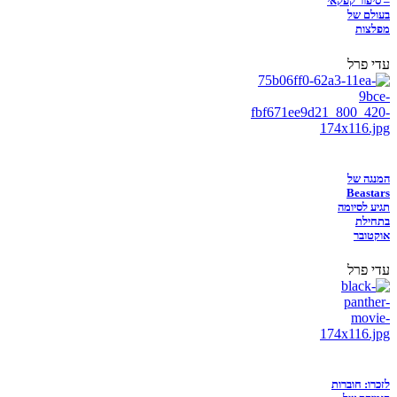
– סיפור קפקאי
בעולם של
מפלצות
עדי פרל
המנגה של
Beastars
תגיע לסיומה
בתחילת
אוקטובר
עדי פרל
לזכרו: חוברות