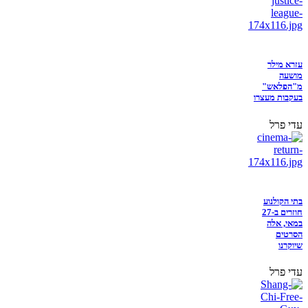
עזרא מילר
מושעה
מ"הפלאש"
בעקבות מעצרו
עדי פרל
בתי הקולנוע
חוזרים ב-27
במאי, אלה
הסרטים
שיוקרנו
עדי פרל