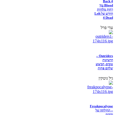
Back 4
Blood עוד
רחוק מלהיות
היורש של Left
4 Dead
עדי פרל
Outriders –
הרעיונות
טובים, הביצוע
שלהם פחות
גיל גוטקין
Freakpocalypse
– תחילתה של
ידידות