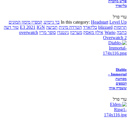
פורש מחברת
בליזארד
עדי פרל
Level Up
Headstart
In this category:
בר גיימינג
קמפיין מימון המונים
תרומות
blizzard
בליזארד
הטרדה מינית
תביעה
IGN
E3 2021
טור דעה
כתבה
Wario
אילון מאסק
מערכון
נינטנדו
סופר מריו
overwatch
Overwatch 2
Diablo
Immortal –
מסחטת
הכספים
ששברה אותי
עדי פרל