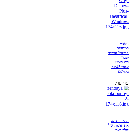
דיסני+
במדיניות
חדשה? סרטים
יעברו
לסטרימינג
אחרי 45 יום
בקולנוע
עדי פרל
זנדאיה תדבב
את הדמות של
לולה באני