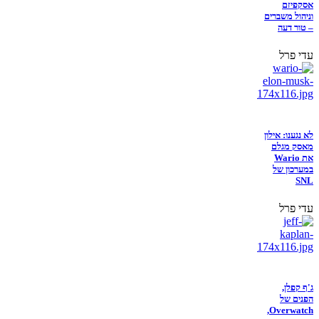
אסקפיזם
וניהול משברים
– טור דעה
עדי פרל
לא נגענו: אילון
מאסק מגלם
את Wario
במערכון של
SNL
עדי פרל
ג'ף קפלן,
הפנים של
Overwatch,