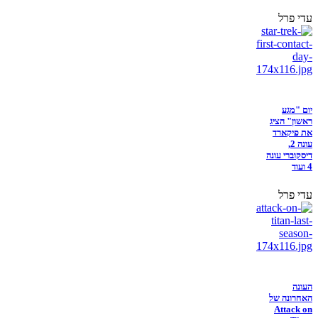
עדי פרל
יום "מגע
ראשון" הציג
את פיקארד
עונה 2,
דיסקוברי עונה
4 ועוד
עדי פרל
העונה
האחרונה של
Attack on