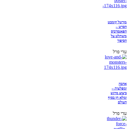
מורטל קומבט
הסרט –
הפאנסרביס
משתלט על
הסיפור
עדי פרל
אהבה
ומפלצות –
ביצוע מרגש
ומלא חן בסוף
העולם
עדי פרל