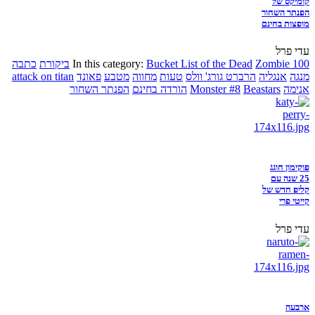
קומיקס של
הפנתר השחור
מופצות בחינם
עדי פרל
Zombie 100
Bucket List of the Dead
In this category:
ביקורת
כתבה
מנגה
אנגליה
הרברט גורג' וולס
טעות
מחווה
מטבע
פאונד
attack on titan
אנימה
Beastars
Monster #8
הורדה בחינם
הפנתר השחור
פוקימון חוגג
25 שנה עם
קליפ חדש של
קייטי פרי
עדי פרל
ארבעה