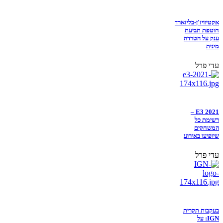
אקטיוויז'ן-בליזארד
חוטפת תביעת
ענק על הטרדה
מינית
עדי פרל
E3 2021 –
רשימת כל
המשחקים
שיופיעו באירוע
עדי פרל
בעקבות תקרית
IGN: על