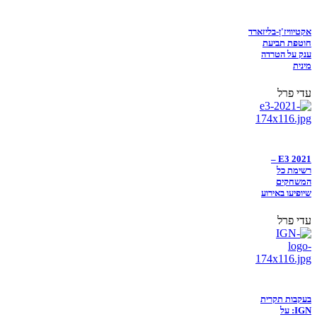
אקטיוויז'ן-בליזארד
חוטפת תביעת
ענק על הטרדה
מינית
עדי פרל
E3 2021 –
רשימת כל
המשחקים
שיופיעו באירוע
עדי פרל
בעקבות תקרית
IGN: על