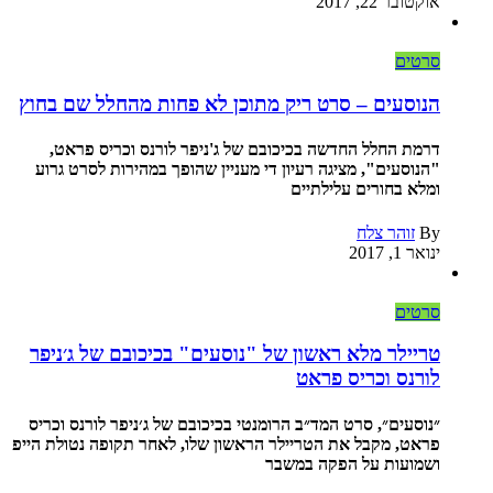
אוקטובר 22, 2017
סרטים
הנוסעים – סרט ריק מתוכן לא פחות מהחלל שם בחוץ
דרמת החלל החדשה בכיכובם של ג'ניפר לורנס וכריס פראט,
"הנוסעים", מציגה רעיון די מעניין שהופך במהירות לסרט גרוע
ומלא בחורים עלילתיים
By
זוהר צלח
ינואר 1, 2017
סרטים
טריילר מלא ראשון של "נוסעים" בכיכובם של ג׳ניפר
לורנס וכריס פראט
״נוסעים״, סרט המד״ב הרומנטי בכיכובם של ג׳ניפר לורנס וכריס
פראט, מקבל את הטריילר הראשון שלו, לאחר תקופה נטולת הייפ
ושמועות על הפקה במשבר