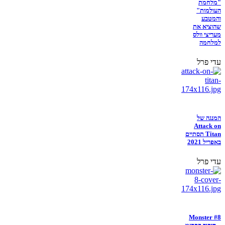
"מלחמת
העולמות"
והמטבע
שהוציא את
מעריצי וולס
למלחמה
עדי פרל
המנגה של
Attack on
Titan תסתיים
באפריל 2021
עדי פרל
Monster #8