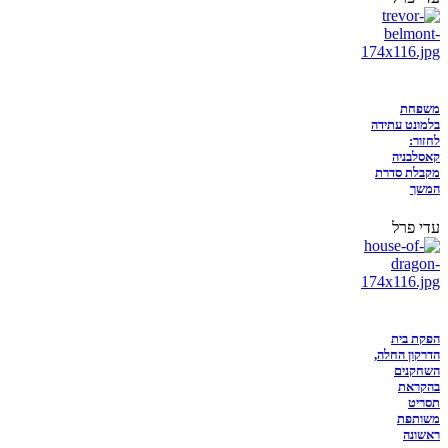
משפחת
בלמונט עתידה
לחזור:
קאסלבניה
מקבלת סדרת
המשך
עדי פרל
הפקת בית
הדרקון החלה,
השחקנים
בהקראת
תסריט
משותפת
ראשונה