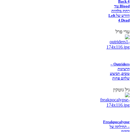
Back 4
Blood עוד
רחוק מלהיות
היורש של Left
4 Dead
עדי פרל
Outriders –
הרעיונות
טובים, הביצוע
שלהם פחות
גיל גוטקין
Freakpocalypse
– תחילתה של
ידידות