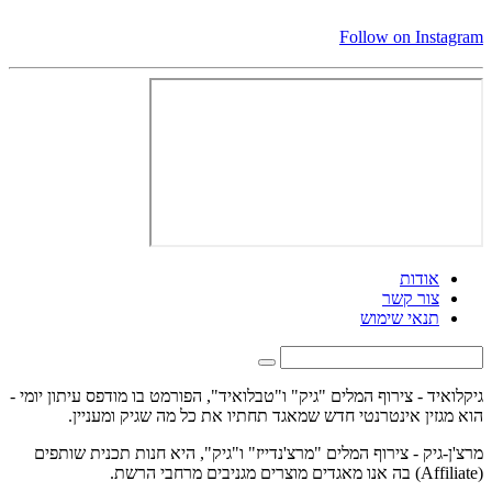
Follow on Instagram
אודות
צור קשר
תנאי שימוש
גיקלואיד - צירוף המלים "גיק" ו"טבלואיד", הפורמט בו מודפס עיתון יומי -
הוא מגזין אינטרנטי חדש שמאגד תחתיו את כל מה שגיק ומעניין.
מרצ'ן-גיק - צירוף המלים "מרצ'נדייז" ו"גיק", היא חנות תכנית שותפים
(Affiliate) בה אנו מאגדים מוצרים מגניבים מרחבי הרשת.