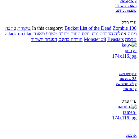
קומיקס של
הפנתר השחור
מופצות בחינם
עדי פרל
Zombie 100
Bucket List of the Dead
In this category:
ביקורת
כתבה
מנגה
אנגליה
הרברט גורג' וולס
טעות
מחווה
מטבע
פאונד
attack on titan
אנימה
Beastars
Monster #8
הורדה בחינם
הפנתר השחור
פוקימון חוגג
25 שנה עם
קליפ חדש של
קייטי פרי
עדי פרל
ארבעה