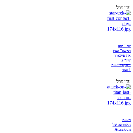
עדי פרל
יום "מגע
ראשון" הציג
את פיקארד
עונה 2,
דיסקוברי עונה
4 ועוד
עדי פרל
העונה
האחרונה של
Attack on