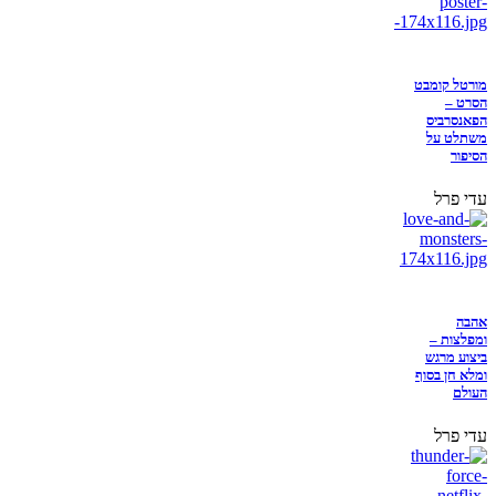
מורטל קומבט
הסרט –
הפאנסרביס
משתלט על
הסיפור
עדי פרל
אהבה
ומפלצות –
ביצוע מרגש
ומלא חן בסוף
העולם
עדי פרל