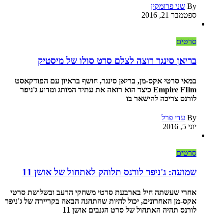
By
שני פרומקין
ספטמבר 21, 2016
סרטים
בריאן סינגר רוצה לצלם סרט סולו של מיסטיק
במאי סרטי אקס-מן, בריאן סינגר, חושף בראיון עם הפודקאסט
Empire FIlm כיצד הוא רואה את עתיד המותג ומדוע ג'ניפר
לורנס צריכה להישאר בו
By
עדי פרל
יוני 5, 2016
סרטים
שמועה: ג'ניפר לורנס תלוהק לאתחול של אושן 11
אחרי שעשתה חיל בארבעת סרטי משחקי הרעב ובשלושת סרטי
אקס-מן האחרונים, יכול להיות שהתחנה הבאה בקריירה של ג'ניפר
לורנס תהיה האתחול של סרט הגנבים אושן 11