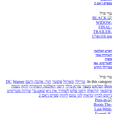
בספייס ג'אם 2
עדי פרל
הסרט האלמנה
השחורה עובר
סופית
לסטרימינג, צפו
בטריילר החדש
עדי פרל
In this category:
טריילר
מארוול
פוסטר
תור: אהבה ורעם
Warner
DC
Bros
הפלאש
מעצר
עזרא מילר
דיסני
האלמנה השחורה
לוקה
נשמה
פיקסאר
קרואלה
דיסני פלוס
לשחרר את גיא
שאנג-צ'י
שירות סטרימינג
ג'יימס לברון
זנדאיה
לוני טונס
ליהוק
ספייס ג'אם 2