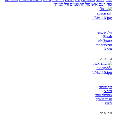
כוח רעם
איש מזל התאומים
וויל סמית'
חלל אינסופי
(Final
Space) לא
תמשיך אחרי
עונה 3
עדי פרל
ריק ומורטי
עונה 5
מתחילה מחר,
זה מה שצריך
לדעת
עדי פרל