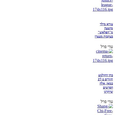
עזרא מילר
מושעה
מ"הפלאש"
בעקבות מעצרו
עדי פרל
בתי הקולנוע
חוזרים ב-27
במאי, אלה
הסרטים
שיוקרנו
עדי פרל