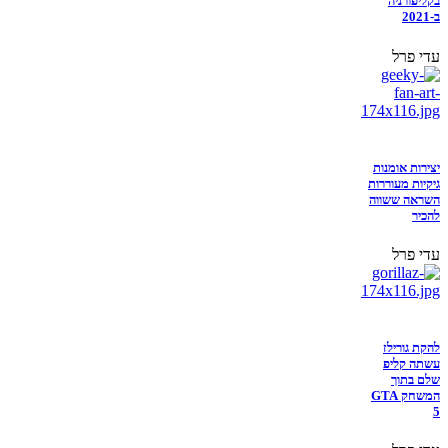
בקליפורניה
ב-2021
עדי פרל
יצירות אומנות
גיקיות מעוררות
השראה ששווה
להכיר
עדי פרל
להקת גורילז
עשתה קליפ
שלם בתוך
המשחק GTA
5