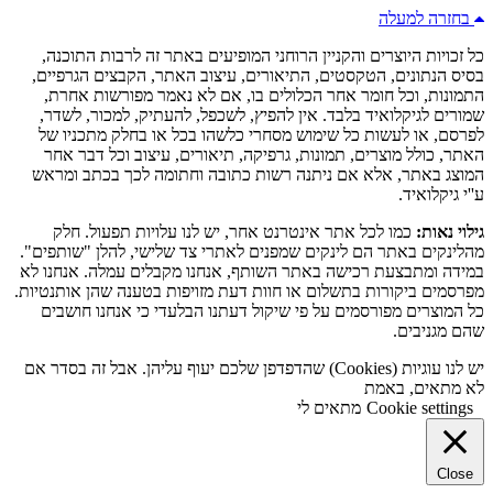
בחזרה למעלה
כל זכויות היוצרים והקניין הרוחני המופיעים באתר זה לרבות התוכנה,
בסיס הנתונים, הטקסטים, התיאורים, עיצוב האתר, הקבצים הגרפיים,
התמונות, וכל חומר אחר הכלולים בו, אם לא נאמר מפורשות אחרת,
שמורים לגיקלואיד בלבד. אין להפיץ, לשכפל, להעתיק, למכור, לשדר,
לפרסם, או לעשות כל שימוש מסחרי כלשהו בכל או בחלק מתכניו של
האתר, כולל מוצרים, תמונות, גרפיקה, תיאורים, עיצוב וכל דבר אחר
המוצג באתר, אלא אם ניתנה רשות כתובה וחתומה לכך בכתב ומראש
ע''י גיקלואיד.
גילוי נאות:
כמו לכל אתר אינטרנט אחר, יש לנו עלויות תפעול. חלק
מהלינקים באתר הם לינקים שמפנים לאתרי צד שלישי, להלן "שותפים".
במידה ומתבצעת רכישה באתר השותף, אנחנו מקבלים עמלה. אנחנו לא
מפרסמים ביקורות בתשלום או חוות דעת מזויפות בטענה שהן אותנטיות.
כל המוצרים מפורסמים על פי שיקול דעתנו הבלעדי כי אנחנו חושבים
שהם מגניבים.
יש לנו עוגיות (Cookies) שהדפדפן שלכם יעוף עליהן. אבל זה בסדר אם
לא מתאים, באמת
Cookie settings
מתאים לי
Close