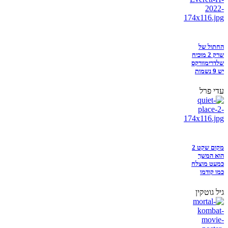
החתול של
שרק 2 מוכיח
שלדרימוורקס
יש 9 נשמות
עדי פרל
מקום שקט 2
הוא המשך
כמעט מוצלח
כמו קודמו
גיל גוטקין