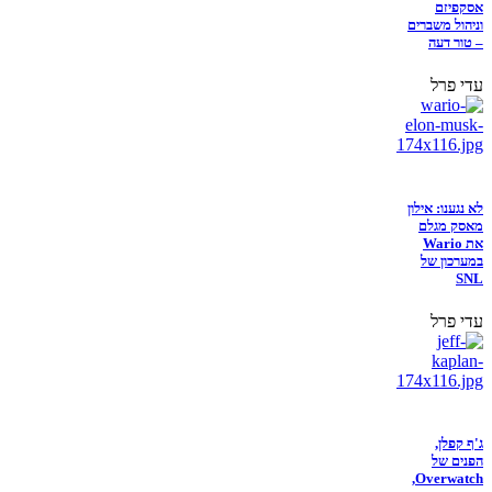
אסקפיזם
וניהול משברים
– טור דעה
עדי פרל
לא נגענו: אילון
מאסק מגלם
את Wario
במערכון של
SNL
עדי פרל
ג'ף קפלן,
הפנים של
Overwatch,