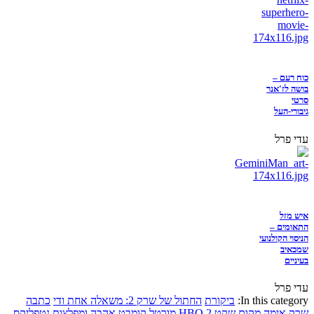
כוח רעם –
בושה לז'אנר
סרטי
גיבורי-העל
עדי פרל
איש מזל
התאומים –
הניסוי הקולנועי
שמכאיב
בעיניים
עדי פרל
In this category:
ביקורת
החתול של שרק 2: משאלה אחת ודי
כתבה
שרק
אימה
מקום שקט 2
HBO
מורטל קומבט
אהבה ומפלצות
נטפליקס