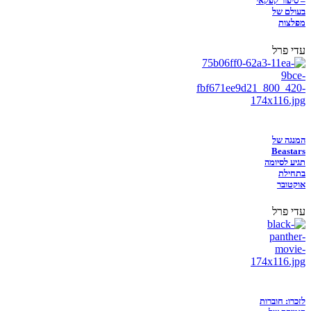
– סיפור קפקאי
בעולם של
מפלצות
עדי פרל
המנגה של
Beastars
תגיע לסיומה
בתחילת
אוקטובר
עדי פרל
לזכרו: חוברות