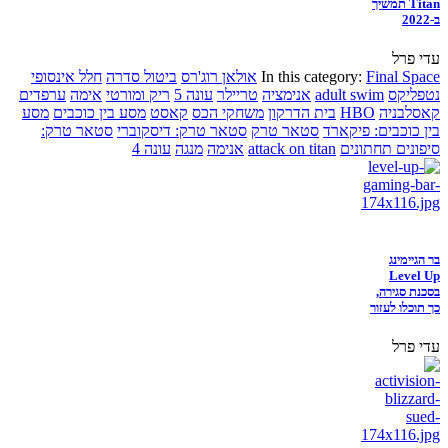
Titan תמשיך
ב-2022
עדי פרל
Final Space
In this category:
אולאן רוג'רס
ביטול סדרה
חלל אינסופי
נטפליקס
adult swim
אנימציה
טריילר
עונה 5
ריק ומורטי
אימה
ערפדים
קאסלבניה
HBO
בית הדרקון
משחקי הכס
קאסט
מסע בין כוכבים
מסע
בין כוכבים: פיקארד
סטאר טרק
סטאר טרק: דיסקוברי
סטאר טרק:
סיפונים תחתונים
attack on titan
אנימה
מנגה
עונה 4
בר הגיימינג
Level Up
בסכנת סגירה,
כך תוכלו לעזור
עדי פרל