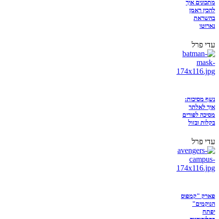
מתכונים איך
להכין ראמן
בהשראת
נארוטו
עדי פרל
נשף מסיכות:
איך לאלתר
מסיכה לפורים
בקלות ובזול
עדי פרל
פארק "קמפוס
הנוקמים"
יפתח