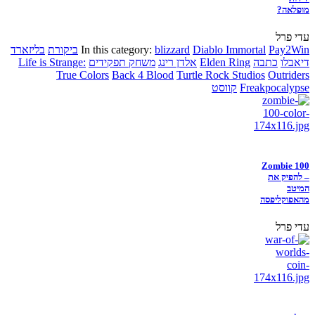
מופלאה?
עדי פרל
Pay2Win
Diablo Immortal
blizzard
In this category:
ביקורת
בליזארד
דיאבלו
כתבה
Elden Ring
אלדן רינג
משחק תפקידים
Life is Strange:
True Colors
Back 4 Blood
Turtle Rock Studios
Outriders
Freakpocalypse
קווסט
Zombie 100
– להפיק את
המיטב
מהאפוקליפסה
עדי פרל