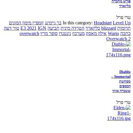
פורש מחברת
בליזארד
עדי פרל
Level Up
Headstart
In this category:
בר גיימינג
קמפיין מימון המונים
תרומות
blizzard
בליזארד
הטרדה מינית
תביעה
IGN
E3 2021
טור דעה
כתבה
Wario
אילון מאסק
מערכון
נינטנדו
סופר מריו
overwatch
Overwatch 2
Diablo
Immortal –
מסחטת
הכספים
ששברה אותי
עדי פרל