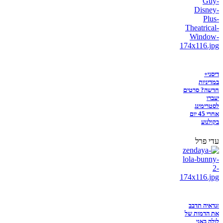
דיסני+
במדיניות
חדשה? סרטים
יעברו
לסטרימינג
אחרי 45 יום
בקולנוע
עדי פרל
זנדאיה תדבב
את הדמות של
לולה באני