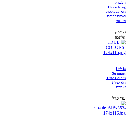
המשחק
Elden Ring
הוא מסע קסום
ואכזרי לחובבי
הז'אנר
מושיק
קלינמן
Life is
Strange:
True Colors
הוא יצירת
אומנות
עדי פרל