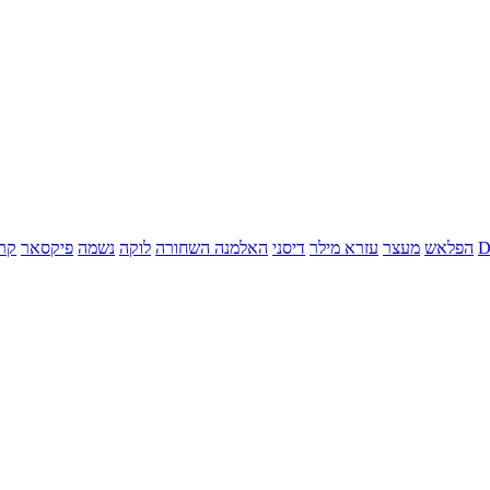
הפלאש
מעצר
עזרא מילר
דיסני
האלמנה השחורה
לוקה
נשמה
פיקסאר
קר