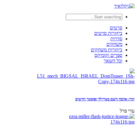
סרטים
ביקורות סרטים
סדרות
משחקים
ביקורות משחקים
ספרים וקומיקס
וכל השאר
תור: אהבה ורעם בטריילר ופוסטר חדשים
עדי פרל