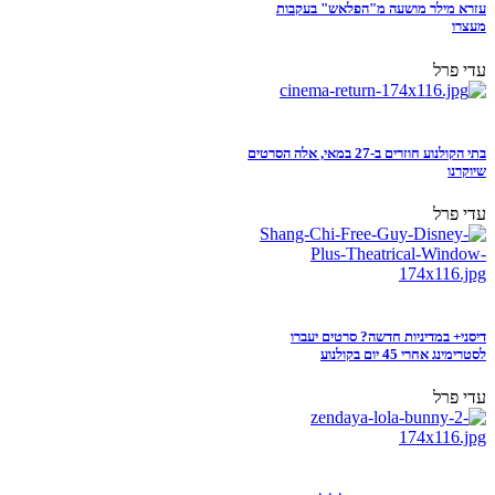
עזרא מילר מושעה מ"הפלאש" בעקבות
מעצרו
עדי פרל
בתי הקולנוע חוזרים ב-27 במאי, אלה הסרטים
שיוקרנו
עדי פרל
דיסני+ במדיניות חדשה? סרטים יעברו
לסטרימינג אחרי 45 יום בקולנוע
עדי פרל