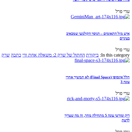
עדי פרל
איש מזל התאומים – הניסוי הקולנועי שמכאיב
בעיניים
עדי פרל
In this category:
ביקורת
החתול של שרק 2: משאלה אחת ודי
כתבה
שרק
א
חלל אינסופי (Final Space) לא תמשיך אחרי
עונה 3
עדי פרל
ריק ומורטי עונה 5 מתחילה מחר, זה מה שצריך
לדעת
עדי פרל