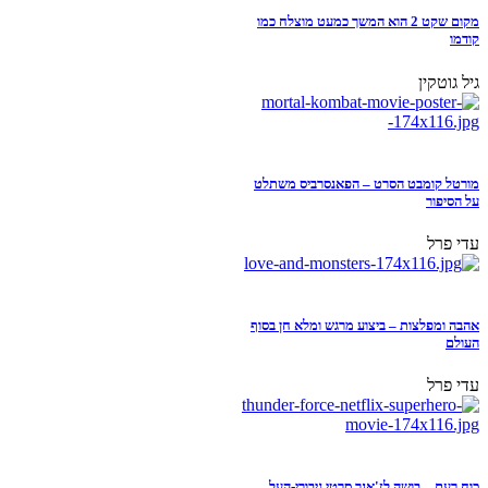
מקום שקט 2 הוא המשך כמעט מוצלח כמו
קודמו
גיל גוטקין
מורטל קומבט הסרט – הפאנסרביס משתלט
על הסיפור
עדי פרל
אהבה ומפלצות – ביצוע מרגש ומלא חן בסוף
העולם
עדי פרל
כוח רעם – בושה לז'אנר סרטי גיבורי-העל