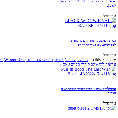
זנדאיה תדבב את הדמות של לולה באני בספייס
ג'אם 2
עדי פרל
הסרט האלמנה השחורה עובר סופית
לסטרימינג, צפו בטריילר החדש
עדי פרל
In this category:
טריילר
מארוול
פוסטר
תור: אהבה ורעם
Warner Bros
DC
זנדאיה
לוני טונס
ליהוק
ספייס ג'אם 2
החתול של שרק 2 מוכיח שלדרימוורקס יש 9
נשמות
עדי פרל