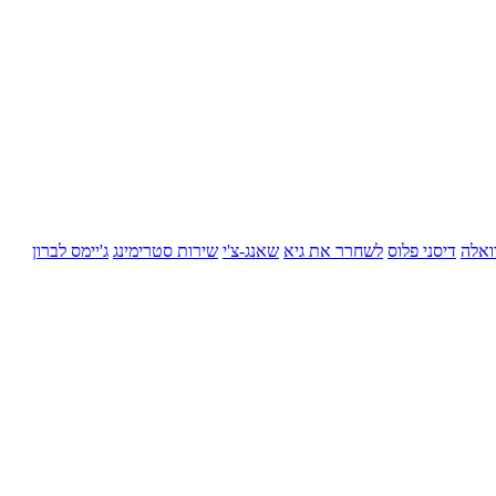
ואלה
דיסני פלוס
לשחרר את גיא
שאנג-צ'י
שירות סטרימינג
ג'יימס לברון