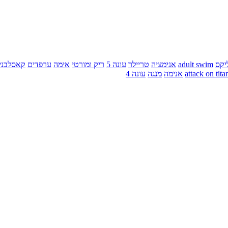
יקס
adult swim
אנימציה
טריילר
עונה 5
ריק ומורטי
אימה
ערפדים
קאסלבני
attack on tita
אנימה
מנגה
עונה 4