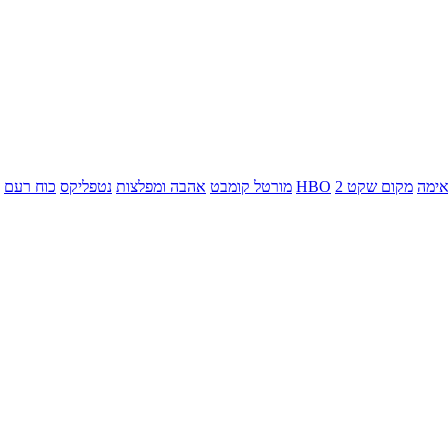
ימה
מקום שקט 2
HBO
מורטל קומבט
אהבה ומפלצות
נטפליקס
כוח רעם