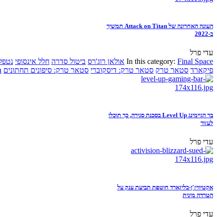
העונה האחרונה של Attack on Titan תמשיך
ב-2022
עדי פרל
Final Space
In this category:
אולאן רוג'רס
ביטול סדרה
חלל אינסופי
נטפל
פיקארד
סטאר טרק
סטאר טרק: דיסקוברי
סטאר טרק: סיפונים תחתונים
n
בר הגיימינג Level Up בסכנת סגירה, כך תוכלו
לעזור
עדי פרל
אקטיוויז'ן-בליזארד חוטפת תביעת ענק על
הטרדה מינית
עדי פרל