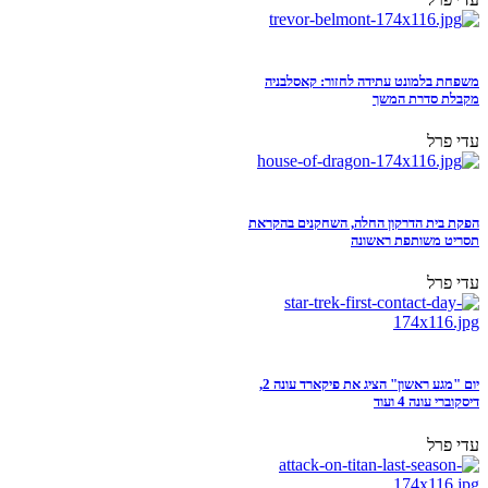
משפחת בלמונט עתידה לחזור: קאסלבניה
מקבלת סדרת המשך
עדי פרל
הפקת בית הדרקון החלה, השחקנים בהקראת
תסריט משותפת ראשונה
עדי פרל
יום "מגע ראשון" הציג את פיקארד עונה 2,
דיסקוברי עונה 4 ועוד
עדי פרל