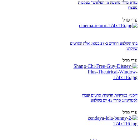
עזרא מילר מושעה מ"הפלאש" בעקבות
מעצרו
עדי פרל
בתי הקולנוע חוזרים ב-27 במאי, אלה הסרטים
שיוקרנו
עדי פרל
דיסני+ במדיניות חדשה? סרטים יעברו
לסטרימינג אחרי 45 יום בקולנוע
עדי פרל