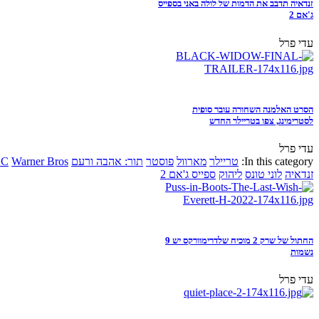
זנדאיה תדבב את הדמות של לולה באני בספייס
ג'אם 2
עדי פרל
הסרט האלמנה השחורה עובר סופית
לסטרימינג, צפו בטריילר החדש
עדי פרל
In this category:
טריילר
מארוול
פוסטר
תור: אהבה ורעם
Warner Bros
DC
זנדאיה
לוני טונס
ליהוק
ספייס ג'אם 2
החתול של שרק 2 מוכיח שלדרימוורקס יש 9
נשמות
עדי פרל