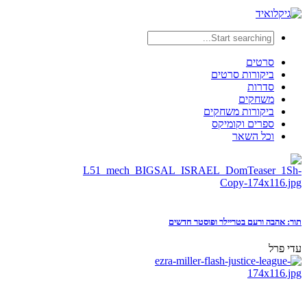
סרטים
ביקורות סרטים
סדרות
משחקים
ביקורות משחקים
ספרים וקומיקס
וכל השאר
תור: אהבה ורעם בטריילר ופוסטר חדשים
עדי פרל