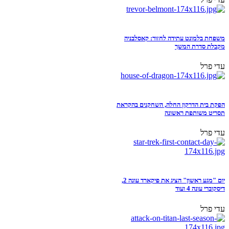
משפחת בלמונט עתידה לחזור: קאסלבניה
מקבלת סדרת המשך
עדי פרל
הפקת בית הדרקון החלה, השחקנים בהקראת
תסריט משותפת ראשונה
עדי פרל
יום "מגע ראשון" הציג את פיקארד עונה 2,
דיסקוברי עונה 4 ועוד
עדי פרל