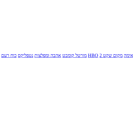
ימה
מקום שקט 2
HBO
מורטל קומבט
אהבה ומפלצות
נטפליקס
כוח רעם