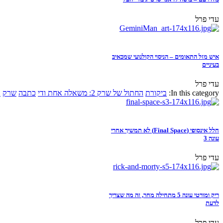
עדי פרל
איש מזל התאומים – הניסוי הקולנועי שמכאיב
בעיניים
עדי פרל
In this category:
ביקורת
החתול של שרק 2: משאלה אחת ודי
כתבה
שרק
א
חלל אינסופי (Final Space) לא תמשיך אחרי
עונה 3
עדי פרל
ריק ומורטי עונה 5 מתחילה מחר, זה מה שצריך
לדעת
עדי פרל