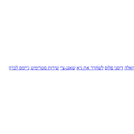
ואלה
דיסני פלוס
לשחרר את גיא
שאנג-צ'י
שירות סטרימינג
ג'יימס לברון