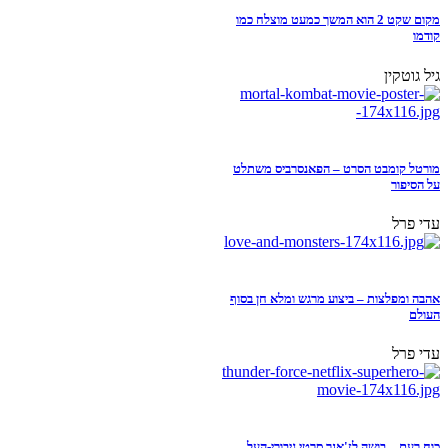
מקום שקט 2 הוא המשך כמעט מוצלח כמו
קודמו
גיל גוטקין
מורטל קומבט הסרט – הפאנסרביס משתלט
על הסיפור
עדי פרל
אהבה ומפלצות – ביצוע מרגש ומלא חן בסוף
העולם
עדי פרל
כוח רעם – בושה לז'אנר סרטי גיבורי-העל