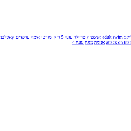
יקס
adult swim
אנימציה
טריילר
עונה 5
ריק ומורטי
אימה
ערפדים
קאסלבני
attack on tita
אנימה
מנגה
עונה 4