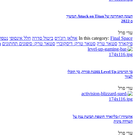
העונה האחרונה של Attack on Titan תמשיך
ב-2022
עדי פרל
Final Space
In this category:
אולאן רוג'רס
ביטול סדרה
חלל אינסופי
נטפל
פיקארד
סטאר טרק
סטאר טרק: דיסקוברי
סטאר טרק: סיפונים תחתונים
n
בר הגיימינג Level Up בסכנת סגירה, כך תוכלו
לעזור
עדי פרל
אקטיוויז'ן-בליזארד חוטפת תביעת ענק על
הטרדה מינית
עדי פרל