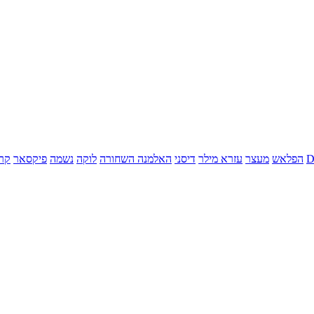
הפלאש
מעצר
עזרא מילר
דיסני
האלמנה השחורה
לוקה
נשמה
פיקסאר
קר