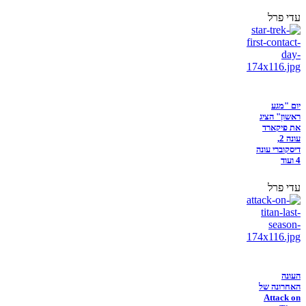
עדי פרל
יום "מגע
ראשון" הציג
את פיקארד
עונה 2,
דיסקוברי עונה
4 ועוד
עדי פרל
העונה
האחרונה של
Attack on