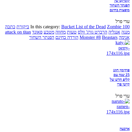
קומיקס של
הפנתר השחור
מופצות בחינם
עדי פרל
Zombie 100
Bucket List of the Dead
In this category:
ביקורת
כתבה
מנגה
אנגליה
הרברט גורג' וולס
טעות
מחווה
מטבע
פאונד
attack on titan
אנימה
Beastars
Monster #8
הורדה בחינם
הפנתר השחור
פוקימון חוגג
25 שנה עם
קליפ חדש של
קייטי פרי
עדי פרל
ארבעה