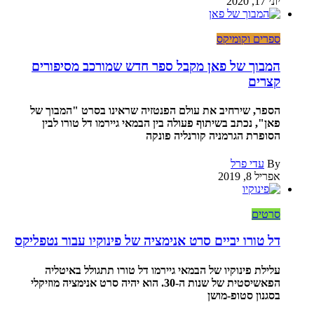
יוני 17, 2020
ספרים וקומיקס
המבוך של פאן מקבל ספר חדש שמורכב מסיפורים
קצרים
הספר, שירחיב את עולם הפנטזיה שראינו בסרט "המבוך של
פאן", נכתב בשיתוף פעולה בין הבמאי גיירמו דל טורו לבין
הסופרת הגרמניה קורנליה פונקה
By
עדי פרל
אפריל 8, 2019
סרטים
דל טורו יביים סרט אנימציה של פינוקיו עבור נטפליקס
עלילת פינוקיו של הבמאי גיירמו דל טורו תתגולל באיטליה
הפאשיסטית של שנות ה-30. הוא יהיה סרט אנימציה מוזיקלי
בסגנון סטופ-מושן