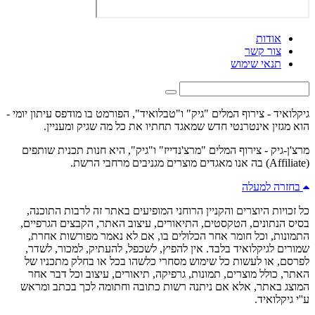
אודות
צור קשר
תנאי שימוש
גיקלואיד - צירוף המלים "גיק" ו"טבלואיד", הפורמט בו מודפס עיתון יומי -
הוא מגזין אינטרנטי חדש שמאגד תחתיו את כל מה שגיק ומעניין.
מרצ'ן-גיק - צירוף המלים "מרצ'נדייז" ו"גיק", היא חנות תכנית שותפים
(Affiliate) בה אנו מאגדים מוצרים מגניבים מרחבי הרשת.
בחזרה למעלה
כל זכויות היוצרים והקניין הרוחני המופיעים באתר זה לרבות התוכנה,
בסיס הנתונים, הטקסטים, התיאורים, עיצוב האתר, הקבצים הגרפיים,
התמונות, וכל חומר אחר הכלולים בו, אם לא נאמר מפורשות אחרת,
שמורים לגיקלואיד בלבד. אין להפיץ, לשכפל, להעתיק, למכור, לשדר,
לפרסם, או לעשות כל שימוש מסחרי כלשהו בכל או בחלק מתכניו של
האתר, כולל מוצרים, תמונות, גרפיקה, תיאורים, עיצוב וכל דבר אחר
המוצג באתר, אלא אם ניתנה רשות כתובה וחתומה לכך בכתב ומראש
ע''י גיקלואיד.