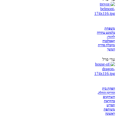
משפחת
בלמונט עתידה
לחזור:
קאסלבניה
מקבלת סדרת
המשך
עדי פרל
הפקת בית
הדרקון החלה,
השחקנים
בהקראת
תסריט
משותפת
ראשונה