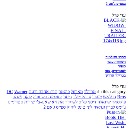
בספייס ג'אם 2
עדי פרל
הסרט האלמנה
השחורה עובר
סופית
לסטרימינג, צפו
בטריילר החדש
עדי פרל
In this category:
טריילר
מארוול
פוסטר
תור: אהבה ורעם
Warner
DC
Bros
הפלאש
מעצר
עזרא מילר
דיסני
האלמנה השחורה
לוקה
נשמה
פיקסאר
קרואלה
דיסני פלוס
לשחרר את גיא
שאנג-צ'י
שירות סטרימינג
ג'יימס לברון
זנדאיה
לוני טונס
ליהוק
ספייס ג'אם 2