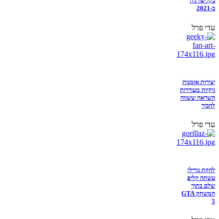
בקליפורניה
ב-2021
עדי פרל
יצירות אומנות
גיקיות מעוררות
השראה ששווה
להכיר
עדי פרל
להקת גורילז
עשתה קליפ
שלם בתוך
המשחק GTA
5