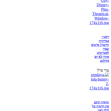
דיסני+
במדיניות
חדשה? סרטים
יעברו
לסטרימינג
אחרי 45 יום
בקולנוע
עדי פרל
זנדאיה תדבב
את הדמות של
לולה באני