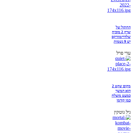
החתול של
שרק 2 מוכיח
שלדרימוורקס
יש 9 נשמות
עדי פרל
מקום שקט 2
הוא המשך
כמעט מוצלח
כמו קודמו
גיל גוטקין