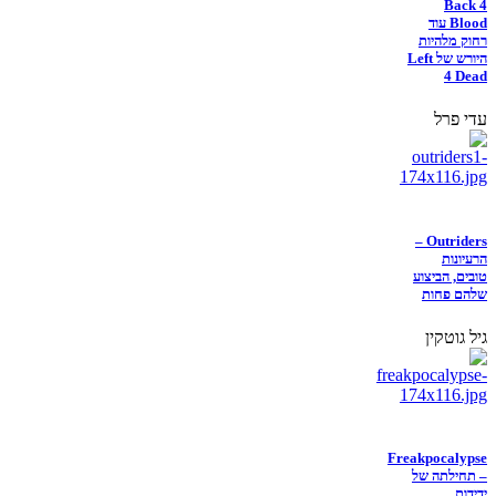
Back 4
Blood עוד
רחוק מלהיות
היורש של Left
4 Dead
עדי פרל
Outriders –
הרעיונות
טובים, הביצוע
שלהם פחות
גיל גוטקין
Freakpocalypse
– תחילתה של
ידידות