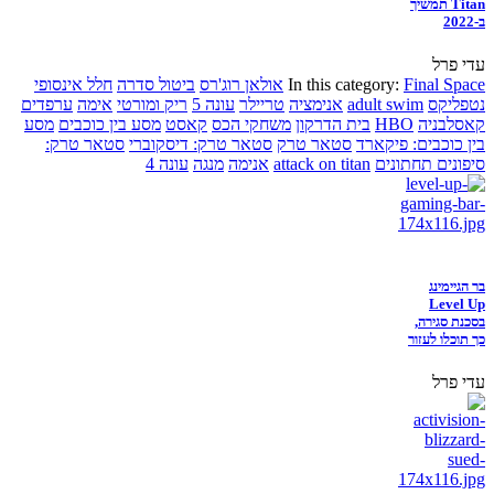
Titan תמשיך
ב-2022
עדי פרל
Final Space
In this category:
אולאן רוג'רס
ביטול סדרה
חלל אינסופי
נטפליקס
adult swim
אנימציה
טריילר
עונה 5
ריק ומורטי
אימה
ערפדים
קאסלבניה
HBO
בית הדרקון
משחקי הכס
קאסט
מסע בין כוכבים
מסע
בין כוכבים: פיקארד
סטאר טרק
סטאר טרק: דיסקוברי
סטאר טרק:
סיפונים תחתונים
attack on titan
אנימה
מנגה
עונה 4
בר הגיימינג
Level Up
בסכנת סגירה,
כך תוכלו לעזור
עדי פרל