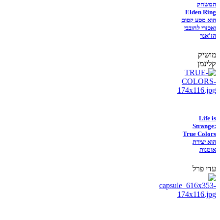
המשחק
Elden Ring
הוא מסע קסום
ואכזרי לחובבי
הז'אנר
מושיק
קלינמן
Life is
Strange:
True Colors
הוא יצירת
אומנות
עדי פרל