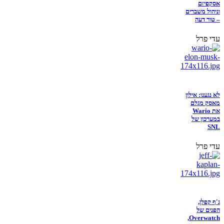
אסקפיזם
וניהול משברים
– טור דעה
עדי פרל
לא נגענו: אילון
מאסק מגלם
את Wario
במערכון של
SNL
עדי פרל
ג'ף קפלן,
הפנים של
Overwatch,