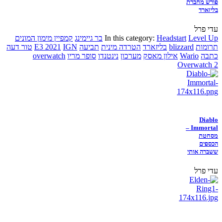
פורש מחברת
בליזארד
עדי פרל
Level Up
Headstart
In this category:
בר גיימינג
קמפיין מימון המונים
תרומות
blizzard
בליזארד
הטרדה מינית
תביעה
IGN
E3 2021
טור דעה
כתבה
Wario
אילון מאסק
מערכון
נינטנדו
סופר מריו
overwatch
Overwatch 2
Diablo
Immortal –
מסחטת
הכספים
ששברה אותי
עדי פרל