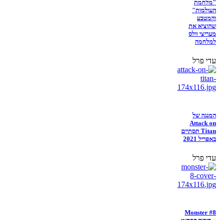
"מלחמת
העולמות"
והמטבע
שהוציא את
מעריצי וולס
למלחמה
עדי פרל
המנגה של
Attack on
Titan תסתיים
באפריל 2021
עדי פרל
Monster #8