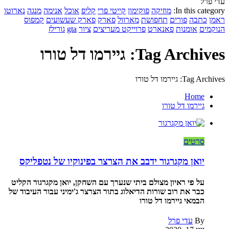
עדי פרל
In this category:
מוזיקה
פוקימון
קייטי פרי
קליפ
אוכל
אנימה
מנגה
נארוטו
ראמן
כתבה
פורים
תחפושת
מארוול
פארק
פארק שעשועים
קמפוס
הנוקמים
אומנות
פאנארט
פרוייקט מעריצים
ציור
gta
גורילז
Tag Archives: גיירמו דל טורו
Tag Archives: גיירמו דל טורו
Home
גיירמו דל טורו
סרטים
יואן מקגרגור ידבב את הצרצר בפינוקיו של נטפליקס
על פי ראיון מצולם ביתי שנערך עם השחקן, יואן מקגרגור הקליט
כבר את רוב שורות הדיאלוג בתור הצרצר ג'ימיני עבור העיבוד של
הבמאי גיירמו דל טורו
By
עדי פרל