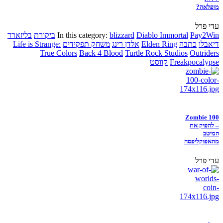
מופלאה?
עדי פרל
Pay2Win
Diablo Immortal
blizzard
In this category:
ביקורת
בליזארד
דיאבלו
כתבה
Elden Ring
אלדן רינג
משחק תפקידים
Life is Strange:
True Colors
Back 4 Blood
Turtle Rock Studios
Outriders
Freakpocalypse
קווסט
Zombie 100
– להפיק את
המיטב
מהאפוקליפסה
עדי פרל