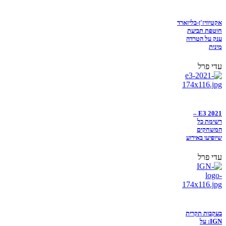
אקטיוויז'ן-בליזארד
חוטפת תביעת
ענק על הטרדה
מינית
עדי פרל
E3 2021 –
רשימת כל
המשחקים
שיופיעו באירוע
עדי פרל
בעקבות תקרית
IGN: על