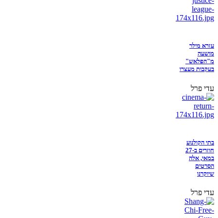
עזרא מילר
מושעה
מ"הפלאש"
בעקבות מעצרו
עדי פרל
בתי הקולנוע
חוזרים ב-27
במאי, אלה
הסרטים
שיוקרנו
עדי פרל