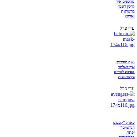
מתכונים איך
להכין ראמן
בהשראת
נארוטו
עדי פרל
נשף מסיכות:
איך לאלתר
מסיכה לפורים
בקלות ובזול
עדי פרל
פארק "קמפוס
הנוקמים"
יפתח