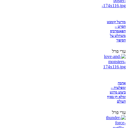
מורטל קומבט
הסרט –
הפאנסרביס
משתלט על
הסיפור
עדי פרל
אהבה
ומפלצות –
ביצוע מרגש
ומלא חן בסוף
העולם
עדי פרל