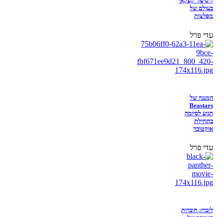
– סיפור קפקאי
בעולם של
מפלצות
עדי פרל
המנגה של
Beastars
תגיע לסיומה
בתחילת
אוקטובר
עדי פרל
לזכרו: חוברות