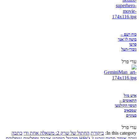
כוח רעם –
בושה לז'אנר
סרטי
גיבורי-העל
עדי פרל
איש מזל
התאומים –
הניסוי הקולנועי
שמכאיב
בעיניים
עדי פרל
In this category:
ביקורת
החתול של שרק 2: משאלה אחת ודי
כתבה
שרק
אימה
מקום שקט 2
HBO
מורטל קומבט
אהבה ומפלצות
נטפליקס