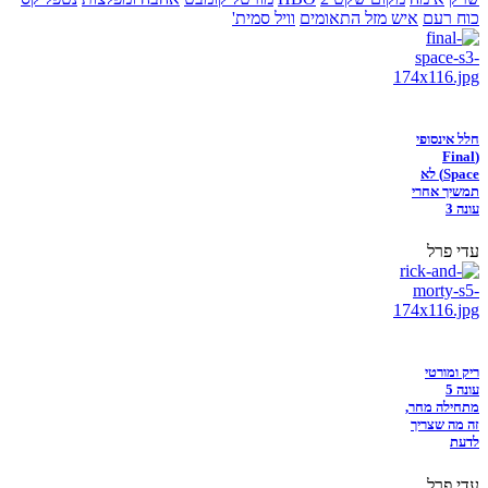
כוח רעם
איש מזל התאומים
וויל סמית'
חלל אינסופי
(Final
Space) לא
תמשיך אחרי
עונה 3
עדי פרל
ריק ומורטי
עונה 5
מתחילה מחר,
זה מה שצריך
לדעת
עדי פרל