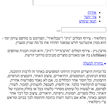
אודות
צור קשר
תנאי שימוש
גיקלואיד - צירוף המלים "גיק" ו"טבלואיד", הפורמט בו מודפס עיתון יומי -
הוא מגזין אינטרנטי חדש שמאגד תחתיו את כל מה שגיק ומעניין.
מרצ'ן-גיק - צירוף המלים "מרצ'נדייז" ו"גיק", היא חנות תכנית שותפים
(Affiliate) בה אנו מאגדים מוצרים מגניבים מרחבי הרשת.
בחזרה למעלה
כל זכויות היוצרים והקניין הרוחני המופיעים באתר זה לרבות התוכנה,
בסיס הנתונים, הטקסטים, התיאורים, עיצוב האתר, הקבצים הגרפיים,
התמונות, וכל חומר אחר הכלולים בו, אם לא נאמר מפורשות אחרת,
שמורים לגיקלואיד בלבד. אין להפיץ, לשכפל, להעתיק, למכור, לשדר,
לפרסם, או לעשות כל שימוש מסחרי כלשהו בכל או בחלק מתכניו של
האתר, כולל מוצרים, תמונות, גרפיקה, תיאורים, עיצוב וכל דבר אחר
המוצג באתר, אלא אם ניתנה רשות כתובה וחתומה לכך בכתב ומראש
ע''י גיקלואיד.