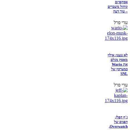
אסקפיזם
וניהול משברים
– טור דעה
עדי פרל
לא נגענו: אילון
מאסק מגלם
את Wario
במערכון של
SNL
עדי פרל
ג'ף קפלן,
הפנים של
Overwatch,