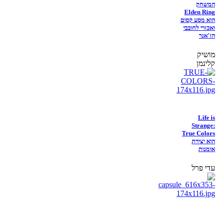
המשחק
Elden Ring
הוא מסע קסום
ואכזרי לחובבי
הז'אנר
מושיק
קלינמן
Life is
Strange:
True Colors
הוא יצירת
אומנות
עדי פרל