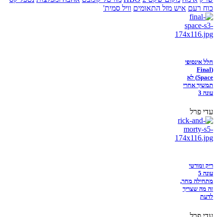
כוח רעם
איש מזל התאומים
וויל סמית'
חלל אינסופי
(Final
Space) לא
תמשיך אחרי
עונה 3
עדי פרל
ריק ומורטי
עונה 5
מתחילה מחר,
זה מה שצריך
לדעת
עדי פרל