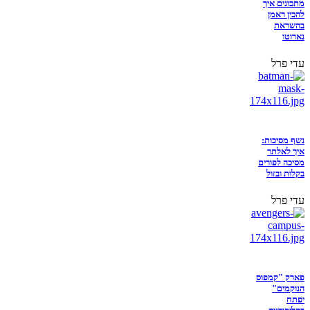
מתכונים איך
להכין ראמן
בהשראת
נארוטו
עדי פרל
נשף מסיכות:
איך לאלתר
מסיכה לפורים
בקלות ובזול
עדי פרל
פארק "קמפוס
הנוקמים"
יפתח