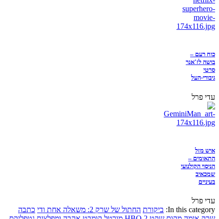
כוח רעם –
בושה לז'אנר
סרטי
גיבורי-העל
עדי פרל
איש מזל
התאומים –
הניסוי הקולנועי
שמכאיב
בעיניים
עדי פרל
In this category:
ביקורת
החתול של שרק 2: משאלה אחת ודי
כתבה
שרק
אימה
מקום שקט 2
HBO
מורטל קומבט
אהבה ומפלצות
נטפליקס