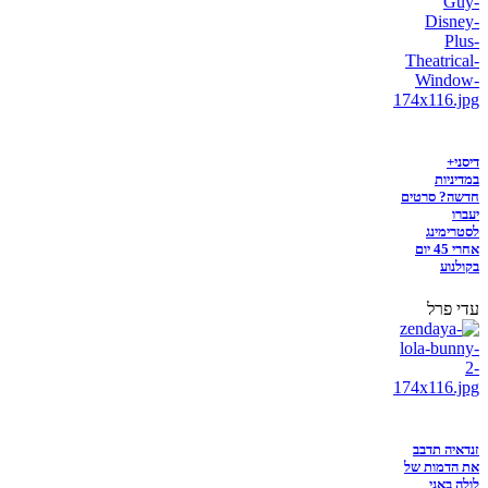
דיסני+
במדיניות
חדשה? סרטים
יעברו
לסטרימינג
אחרי 45 יום
בקולנוע
עדי פרל
זנדאיה תדבב
את הדמות של
לולה באני