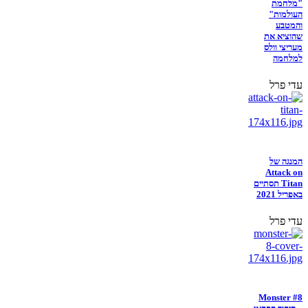
"מלחמת
העולמות"
והמטבע
שהוציא את
מעריצי וולס
למלחמה
עדי פרל
המנגה של
Attack on
Titan תסתיים
באפריל 2021
עדי פרל
Monster #8