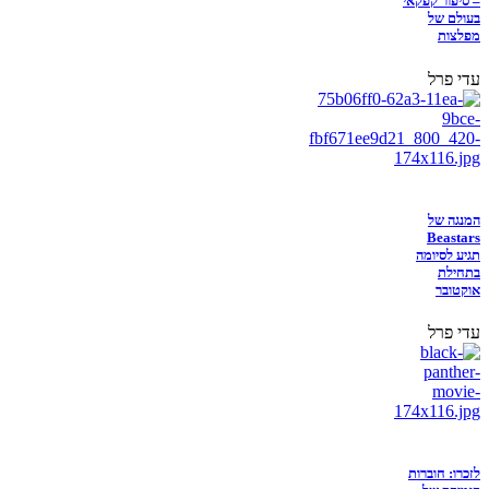
– סיפור קפקאי
בעולם של
מפלצות
עדי פרל
המנגה של
Beastars
תגיע לסיומה
בתחילת
אוקטובר
עדי פרל
לזכרו: חוברות