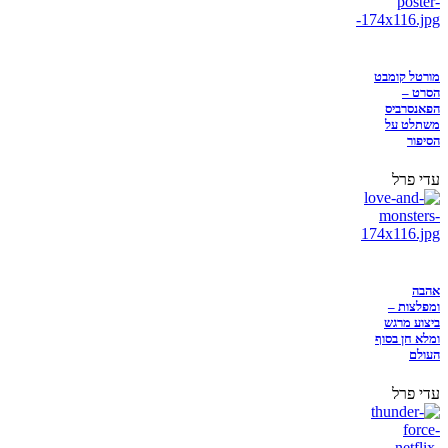
מורטל קומבט
הסרט –
הפאנסרביס
משתלט על
הסיפור
עדי פרל
אהבה
ומפלצות –
ביצוע מרגש
ומלא חן בסוף
העולם
עדי פרל