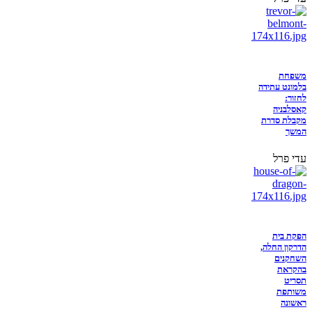
משפחת
בלמונט עתידה
לחזור:
קאסלבניה
מקבלת סדרת
המשך
עדי פרל
הפקת בית
הדרקון החלה,
השחקנים
בהקראת
תסריט
משותפת
ראשונה