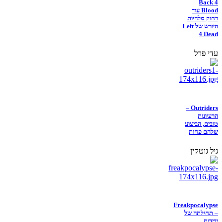
Back 4
Blood עוד
רחוק מלהיות
היורש של Left
4 Dead
עדי פרל
Outriders –
הרעיונות
טובים, הביצוע
שלהם פחות
גיל גוטקין
Freakpocalypse
– תחילתה של
ידידות