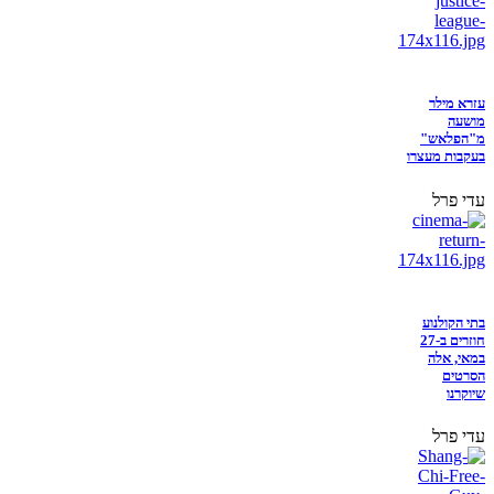
עזרא מילר
מושעה
מ"הפלאש"
בעקבות מעצרו
עדי פרל
בתי הקולנוע
חוזרים ב-27
במאי, אלה
הסרטים
שיוקרנו
עדי פרל