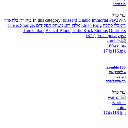
מופלאה?
עדי פרל
Pay2Win
Diablo Immortal
blizzard
In this category:
ביקורת
בליזארד
דיאבלו
כתבה
Elden Ring
אלדן רינג
משחק תפקידים
Life is Strange:
True Colors
Back 4 Blood
Turtle Rock Studios
Outriders
Freakpocalypse
קווסט
Zombie 100
– להפיק את
המיטב
מהאפוקליפסה
עדי פרל