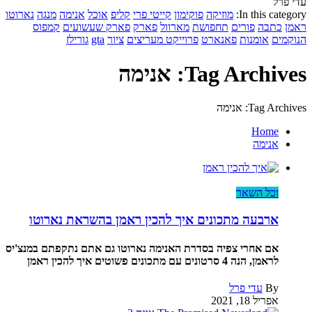
עדי פרל
In this category:
מוזיקה
פוקימון
קייטי פרי
קליפ
אוכל
אנימה
מנגה
נארוטו
ראמן
כתבה
פורים
תחפושת
מארוול
פארק
פארק שעשועים
קמפוס
הנוקמים
אומנות
פאנארט
פרוייקט מעריצים
ציור
gta
גורילז
Tag Archives: אנימה
Tag Archives: אנימה
Home
אנימה
וכל השאר
ארבעה מתכונים איך להכין ראמן בהשראת נארוטו
אם אחרי צפיה בסדרת האנימה נארוטו גם אתם נתקפתם במנצ'יס
לראמן, הנה 4 סרטונים עם מתכונים פשוטים איך להכין ראמן
By
עדי פרל
אפריל 18, 2021