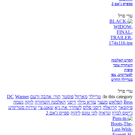
בספייס ג'אם 2
עדי פרל
הסרט האלמנה
השחורה עובר
סופית
לסטרימינג, צפו
בטריילר החדש
עדי פרל
In this category:
טריילר
מארוול
פוסטר
תור: אהבה ורעם
Warner
DC
Bros
הפלאש
מעצר
עזרא מילר
דיסני
האלמנה השחורה
לוקה
נשמה
פיקסאר
קרואלה
דיסני פלוס
לשחרר את גיא
שאנג-צ'י
שירות סטרימינג
ג'יימס לברון
זנדאיה
לוני טונס
ליהוק
ספייס ג'אם 2