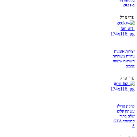
בקליפורניה
ב-2021
עדי פרל
יצירות אומנות
גיקיות מעוררות
השראה ששווה
להכיר
עדי פרל
להקת גורילז
עשתה קליפ
שלם בתוך
המשחק GTA
5