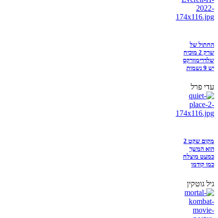
החתול של
שרק 2 מוכיח
שלדרימוורקס
יש 9 נשמות
עדי פרל
מקום שקט 2
הוא המשך
כמעט מוצלח
כמו קודמו
גיל גוטקין