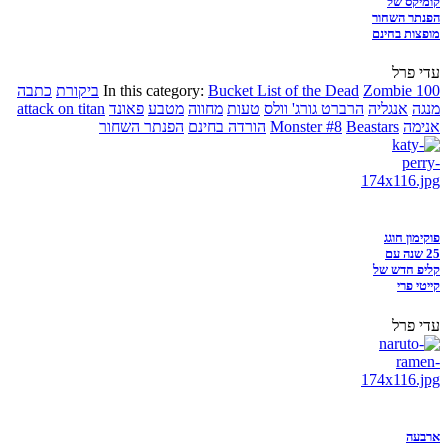
קומיקס של
הפנתר השחור
מופצות בחינם
עדי פרל
Zombie 100
Bucket List of the Dead
In this category:
ביקורת
כתבה
מנגה
אנגליה
הרברט גורג' וולס
טעות
מחווה
מטבע
פאונד
attack on titan
אנימה
Beastars
Monster #8
הורדה בחינם
הפנתר השחור
פוקימון חוגג
25 שנה עם
קליפ חדש של
קייטי פרי
עדי פרל
ארבעה