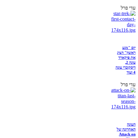
עדי פרל
יום "מגע
ראשון" הציג
את פיקארד
עונה 2,
דיסקוברי עונה
4 ועוד
עדי פרל
העונה
האחרונה של
Attack on