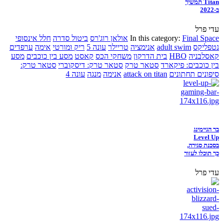
Titan תמשיך
ב-2022
עדי פרל
Final Space
In this category:
אולאן רוג'רס
ביטול סדרה
חלל אינסופי
נטפליקס
adult swim
אנימציה
טריילר
עונה 5
ריק ומורטי
אימה
ערפדים
קאסלבניה
HBO
בית הדרקון
משחקי הכס
קאסט
מסע בין כוכבים
מסע
בין כוכבים: פיקארד
סטאר טרק
סטאר טרק: דיסקוברי
סטאר טרק:
סיפונים תחתונים
attack on titan
אנימה
מנגה
עונה 4
בר הגיימינג
Level Up
בסכנת סגירה,
כך תוכלו לעזור
עדי פרל