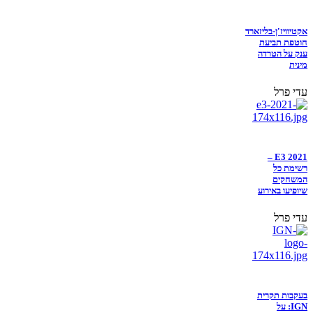
אקטיוויז'ן-בליזארד
חוטפת תביעת
ענק על הטרדה
מינית
עדי פרל
E3 2021 –
רשימת כל
המשחקים
שיופיעו באירוע
עדי פרל
בעקבות תקרית
IGN: על