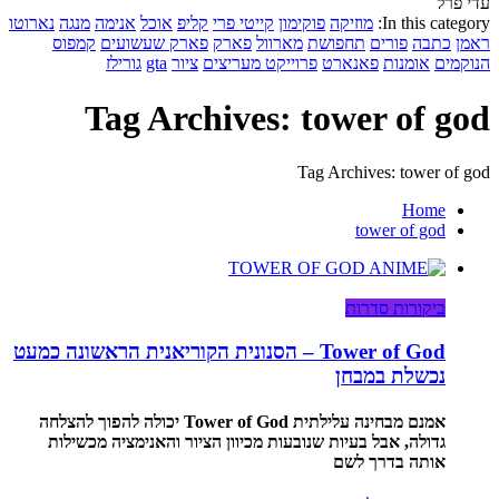
עדי פרל
In this category:
מוזיקה
פוקימון
קייטי פרי
קליפ
אוכל
אנימה
מנגה
נארוטו
ראמן
כתבה
פורים
תחפושת
מארוול
פארק
פארק שעשועים
קמפוס
הנוקמים
אומנות
פאנארט
פרוייקט מעריצים
ציור
gta
גורילז
Tag Archives: tower of god
Tag Archives: tower of god
Home
tower of god
ביקורות סדרות
Tower of God – הסנונית הקוריאנית הראשונה כמעט
נכשלת במבחן
אמנם מבחינה עלילתית Tower of God יכולה להפוך להצלחה
גדולה, אבל בעיות שנובעות מכיוון הציור והאנימציה מכשילות
אותה בדרך לשם