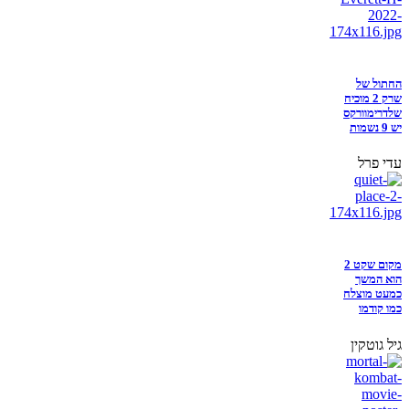
החתול של
שרק 2 מוכיח
שלדרימוורקס
יש 9 נשמות
עדי פרל
מקום שקט 2
הוא המשך
כמעט מוצלח
כמו קודמו
גיל גוטקין