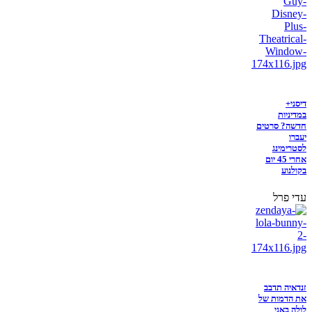
דיסני+
במדיניות
חדשה? סרטים
יעברו
לסטרימינג
אחרי 45 יום
בקולנוע
עדי פרל
זנדאיה תדבב
את הדמות של
לולה באני