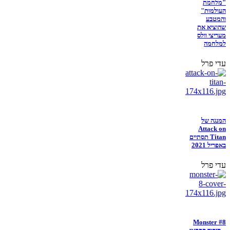
"מלחמת
העולמות"
והמטבע
שהוציא את
מעריצי וולס
למלחמה
עדי פרל
המנגה של
Attack on
Titan תסתיים
באפריל 2021
עדי פרל
Monster #8