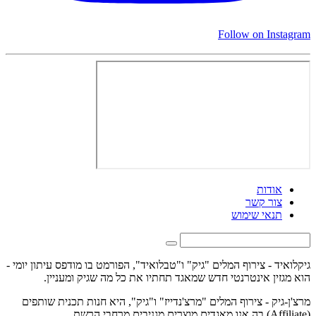
Follow on Instagram
אודות
צור קשר
תנאי שימוש
גיקלואיד - צירוף המלים "גיק" ו"טבלואיד", הפורמט בו מודפס עיתון יומי -
הוא מגזין אינטרנטי חדש שמאגד תחתיו את כל מה שגיק ומעניין.
מרצ'ן-גיק - צירוף המלים "מרצ'נדייז" ו"גיק", היא חנות תכנית שותפים
(Affiliate) בה אנו מאגדים מוצרים מגניבים מרחבי הרשת.