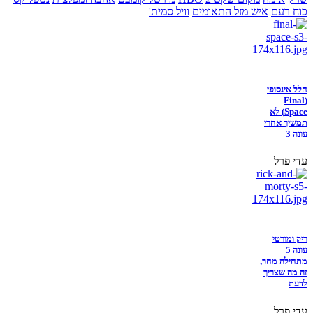
כוח רעם
איש מזל התאומים
וויל סמית'
חלל אינסופי
(Final
Space) לא
תמשיך אחרי
עונה 3
עדי פרל
ריק ומורטי
עונה 5
מתחילה מחר,
זה מה שצריך
לדעת
עדי פרל