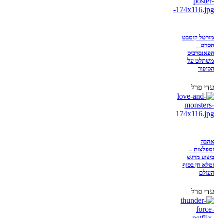
מורטל קומבט
הסרט –
הפאנסרביס
משתלט על
הסיפור
עדי פרל
אהבה
ומפלצות –
ביצוע מרגש
ומלא חן בסוף
העולם
עדי פרל