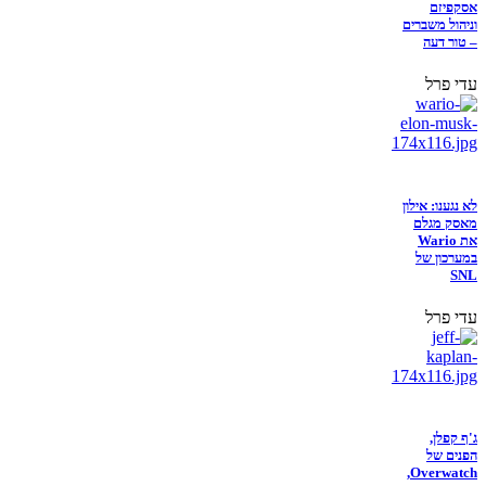
אסקפיזם
וניהול משברים
– טור דעה
עדי פרל
לא נגענו: אילון
מאסק מגלם
את Wario
במערכון של
SNL
עדי פרל
ג'ף קפלן,
הפנים של
Overwatch,