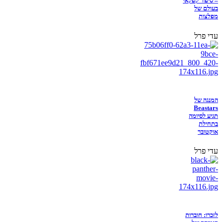
– סיפור קפקאי
בעולם של
מפלצות
עדי פרל
המנגה של
Beastars
תגיע לסיומה
בתחילת
אוקטובר
עדי פרל
לזכרו: חוברות