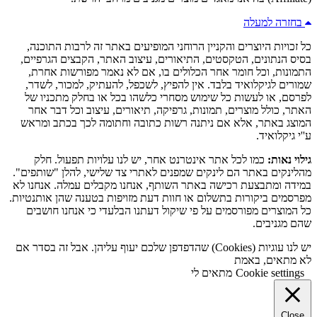
בחזרה למעלה
כל זכויות היוצרים והקניין הרוחני המופיעים באתר זה לרבות התוכנה,
בסיס הנתונים, הטקסטים, התיאורים, עיצוב האתר, הקבצים הגרפיים,
התמונות, וכל חומר אחר הכלולים בו, אם לא נאמר מפורשות אחרת,
שמורים לגיקלואיד בלבד. אין להפיץ, לשכפל, להעתיק, למכור, לשדר,
לפרסם, או לעשות כל שימוש מסחרי כלשהו בכל או בחלק מתכניו של
האתר, כולל מוצרים, תמונות, גרפיקה, תיאורים, עיצוב וכל דבר אחר
המוצג באתר, אלא אם ניתנה רשות כתובה וחתומה לכך בכתב ומראש
ע''י גיקלואיד.
גילוי נאות:
כמו לכל אתר אינטרנט אחר, יש לנו עלויות תפעול. חלק
מהלינקים באתר הם לינקים שמפנים לאתרי צד שלישי, להלן "שותפים".
במידה ומתבצעת רכישה באתר השותף, אנחנו מקבלים עמלה. אנחנו לא
מפרסמים ביקורות בתשלום או חוות דעת מזויפות בטענה שהן אותנטיות.
כל המוצרים מפורסמים על פי שיקול דעתנו הבלעדי כי אנחנו חושבים
שהם מגניבים.
יש לנו עוגיות (Cookies) שהדפדפן שלכם יעוף עליהן. אבל זה בסדר אם
לא מתאים, באמת
Cookie settings
מתאים לי
Close