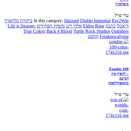
מופלאה?
עדי פרל
Pay2Win
Diablo Immortal
blizzard
In this category:
ביקורת
בליזארד
דיאבלו
כתבה
Elden Ring
אלדן רינג
משחק תפקידים
Life is Strange:
True Colors
Back 4 Blood
Turtle Rock Studios
Outriders
Freakpocalypse
קווסט
Zombie 100
– להפיק את
המיטב
מהאפוקליפסה
עדי פרל