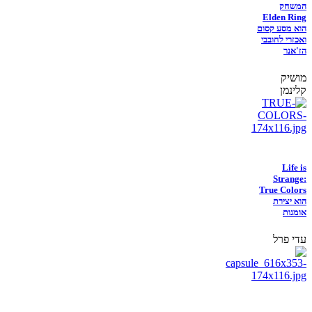
המשחק
Elden Ring
הוא מסע קסום
ואכזרי לחובבי
הז'אנר
מושיק
קלינמן
Life is
Strange:
True Colors
הוא יצירת
אומנות
עדי פרל