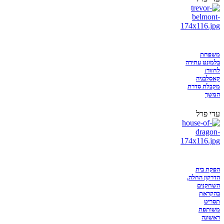
משפחת
בלמונט עתידה
לחזור:
קאסלבניה
מקבלת סדרת
המשך
עדי פרל
הפקת בית
הדרקון החלה,
השחקנים
בהקראת
תסריט
משותפת
ראשונה