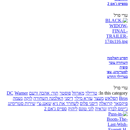
בספייס ג'אם 2
עדי פרל
הסרט האלמנה
השחורה עובר
סופית
לסטרימינג, צפו
בטריילר החדש
עדי פרל
In this category:
טריילר
מארוול
פוסטר
תור: אהבה ורעם
Warner
DC
Bros
הפלאש
מעצר
עזרא מילר
דיסני
האלמנה השחורה
לוקה
נשמה
פיקסאר
קרואלה
דיסני פלוס
לשחרר את גיא
שאנג-צ'י
שירות סטרימינג
ג'יימס לברון
זנדאיה
לוני טונס
ליהוק
ספייס ג'אם 2