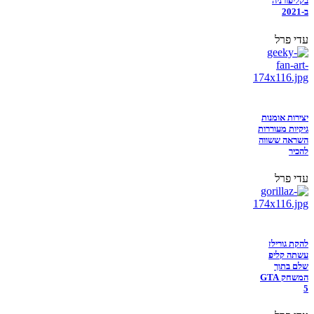
בקליפורניה
ב-2021
עדי פרל
יצירות אומנות
גיקיות מעוררות
השראה ששווה
להכיר
עדי פרל
להקת גורילז
עשתה קליפ
שלם בתוך
המשחק GTA
5