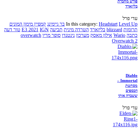
פורש מחברת
בליזארד
עדי פרל
Level Up
Headstart
In this category:
בר גיימינג
קמפיין מימון המונים
תרומות
blizzard
בליזארד
הטרדה מינית
תביעה
IGN
E3 2021
טור דעה
כתבה
Wario
אילון מאסק
מערכון
נינטנדו
סופר מריו
overwatch
Overwatch 2
Diablo
Immortal –
מסחטת
הכספים
ששברה אותי
עדי פרל