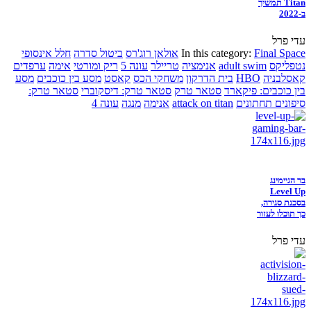
Titan תמשיך
ב-2022
עדי פרל
Final Space
In this category:
אולאן רוג'רס
ביטול סדרה
חלל אינסופי
נטפליקס
adult swim
אנימציה
טריילר
עונה 5
ריק ומורטי
אימה
ערפדים
קאסלבניה
HBO
בית הדרקון
משחקי הכס
קאסט
מסע בין כוכבים
מסע
בין כוכבים: פיקארד
סטאר טרק
סטאר טרק: דיסקוברי
סטאר טרק:
סיפונים תחתונים
attack on titan
אנימה
מנגה
עונה 4
בר הגיימינג
Level Up
בסכנת סגירה,
כך תוכלו לעזור
עדי פרל