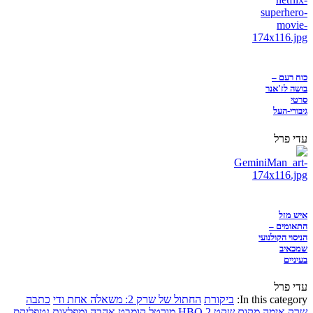
כוח רעם –
בושה לז'אנר
סרטי
גיבורי-העל
עדי פרל
איש מזל
התאומים –
הניסוי הקולנועי
שמכאיב
בעיניים
עדי פרל
In this category:
ביקורת
החתול של שרק 2: משאלה אחת ודי
כתבה
שרק
אימה
מקום שקט 2
HBO
מורטל קומבט
אהבה ומפלצות
נטפליקס