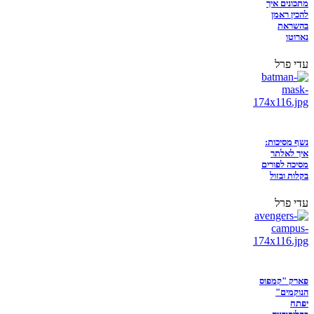
מתכונים איך
להכין ראמן
בהשראת
נארוטו
עדי פרל
נשף מסיכות:
איך לאלתר
מסיכה לפורים
בקלות ובזול
עדי פרל
פארק "קמפוס
הנוקמים"
יפתח