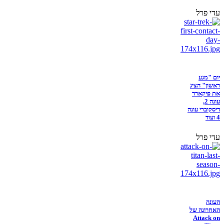
עדי פרל
יום "מגע
ראשון" הציג
את פיקארד
עונה 2,
דיסקוברי עונה
4 ועוד
עדי פרל
העונה
האחרונה של
Attack on