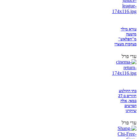
עזרא מילר
מושעה
מ"הפלאש"
בעקבות מעצרו
עדי פרל
בתי הקולנוע
חוזרים ב-27
במאי, אלה
הסרטים
שיוקרנו
עדי פרל