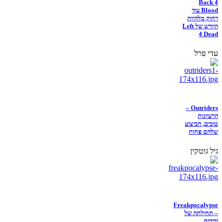
Back 4
Blood עוד
רחוק מלהיות
היורש של Left
4 Dead
עדי פרל
Outriders –
הרעיונות
טובים, הביצוע
שלהם פחות
גיל גוטקין
Freakpocalypse
– תחילתה של
ידידות