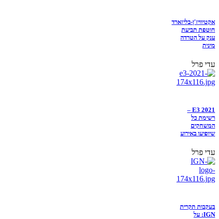
אקטיוויז'ן-בליזארד
חוטפת תביעת
ענק על הטרדה
מינית
עדי פרל
E3 2021 –
רשימת כל
המשחקים
שיופיעו באירוע
עדי פרל
בעקבות תקרית
IGN: על