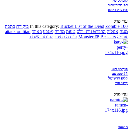
קומיקס של
הפנתר השחור
מופצות בחינם
עדי פרל
Zombie 100
Bucket List of the Dead
In this category:
ביקורת
כתבה
מנגה
אנגליה
הרברט גורג' וולס
טעות
מחווה
מטבע
פאונד
attack on titan
אנימה
Beastars
Monster #8
הורדה בחינם
הפנתר השחור
פוקימון חוגג
25 שנה עם
קליפ חדש של
קייטי פרי
עדי פרל
ארבעה