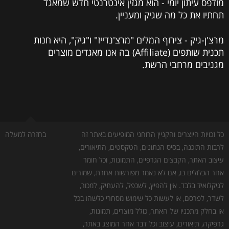
מודפס עיתון יומי - הוא מגזין אינטרנטי חדש שמאגד
תחתיו את כל מה שגיק ומעניין.
מרצ'ן-גיק - צירוף המלים "מרצ'נדייז" ו"גיק", היא חנות
תכנית שותפים (Affiliate) בה אנו מאגדים מוצרים
מגניבים מרחבי הרשת.
כל זכויות היוצרים והקניין הרוחני המופיעים באתר זה
בחזרה למעלה
לרבות התוכנה, בסיס הנתונים, הטקסטים, התיאורים,
עיצוב האתר, הקבצים הגרפיים, התמונות, וכל חומר
אחר הכלולים בו, אם לא נאמר מפורשות אחרת, שמורים
לגיקלואיד בלבד. אין להפיץ, לשכפל, להעתיק, למכור,
לשדר, לפרסם, או לעשות כל שימוש מסחרי כלשהו בכל
או בחלק מתכניו של האתר, כולל מוצרים, תמונות,
גרפיקה, תיאורים, עיצוב וכל דבר אחר המוצג באתר,