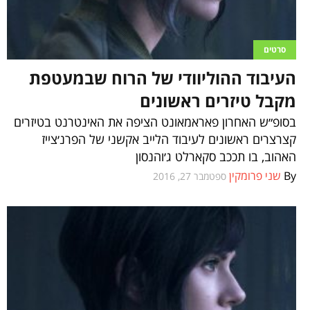
סרטים
העיבוד ההוליוודי של הרוח שבמעטפת
מקבל טיזרים ראשונים
בסופ״ש האחרון פאראמאונט הציפה את האינטרנט בטיזרים
קצרצרים ראשונים לעיבוד הלייב אקשני של הפרנ׳צייז
האהוב, בו תככב סקארלט ג׳והנסון
By
שני פרומקין
ספטמבר 27, 2016