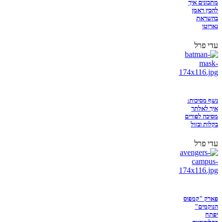
מתכונים איך
להכין ראמן
בהשראת
נארוטו
עדי פרל
נשף מסיכות:
איך לאלתר
מסיכה לפורים
בקלות ובזול
עדי פרל
פארק "קמפוס
הנוקמים"
יפתח