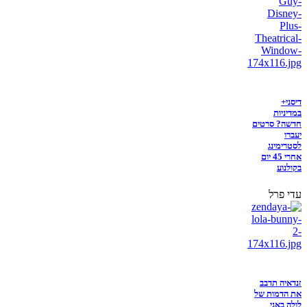
דיסני+
במדיניות
חדשה? סרטים
יעברו
לסטרימינג
אחרי 45 יום
בקולנוע
עדי פרל
זנדאיה תדבב
את הדמות של
לולה באני