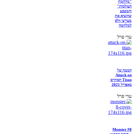
"מלחמת
העולמות"
והמטבע
שהוציא את
מעריצי וולס
למלחמה
עדי פרל
המנגה של
Attack on
Titan תסתיים
באפריל 2021
עדי פרל
Monster #8