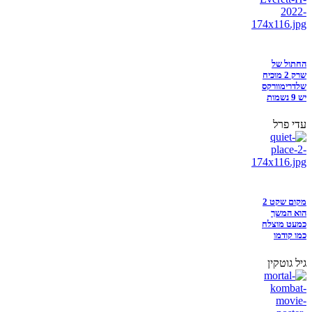
החתול של
שרק 2 מוכיח
שלדרימוורקס
יש 9 נשמות
עדי פרל
מקום שקט 2
הוא המשך
כמעט מוצלח
כמו קודמו
גיל גוטקין