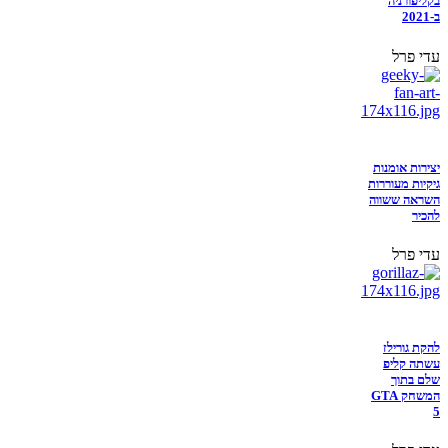
בקליפורניה
ב-2021
עדי פרל
יצירות אומנות
גיקיות מעוררות
השראה ששווה
להכיר
עדי פרל
להקת גורילז
עשתה קליפ
שלם בתוך
המשחק GTA
5