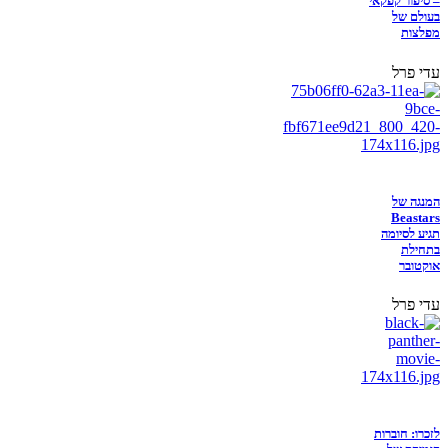
– סיפור קפקאי
בעולם של
מפלצות
עדי פרל
המנגה של
Beastars
תגיע לסיומה
בתחילת
אוקטובר
עדי פרל
לזכרו: חוברות