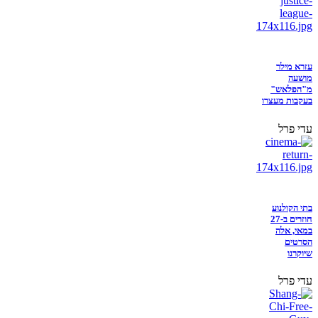
עזרא מילר
מושעה
מ"הפלאש"
בעקבות מעצרו
עדי פרל
בתי הקולנוע
חוזרים ב-27
במאי, אלה
הסרטים
שיוקרנו
עדי פרל