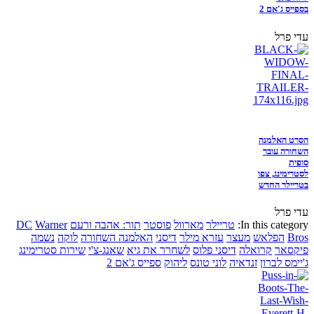
בספייס ג'אם 2
עדי פרל
הסרט האלמנה
השחורה עובר
סופית
לסטרימינג, צפו
בטריילר החדש
עדי פרל
In this category:
טריילר
מארוול
פוסטר
תור: אהבה ורעם
Warner
DC
Bros
הפלאש
מעצר
עזרא מילר
דיסני
האלמנה השחורה
לוקה
נשמה
פיקסאר
קרואלה
דיסני פלוס
לשחרר את גיא
שאנג-צ'י
שירות סטרימינג
ג'יימס לברון
זנדאיה
לוני טונס
ליהוק
ספייס ג'אם 2