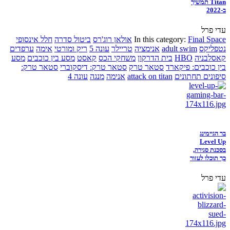
Titan תמשיך
ב-2022
עדי פרל
Final Space
In this category:
אולאן רוג'רס
ביטול סדרה
חלל אינסופי
נטפליקס
adult swim
אנימציה
טריילר
עונה 5
ריק ומורטי
אימה
ערפדים
קאסלבניה
HBO
בית הדרקון
משחקי הכס
קאסט
מסע בין כוכבים
מסע
בין כוכבים: פיקארד
סטאר טרק
סטאר טרק: דיסקוברי
סטאר טרק:
סיפונים תחתונים
attack on titan
אנימה
מנגה
עונה 4
בר הגיימינג
Level Up
בסכנת סגירה,
כך תוכלו לעזור
עדי פרל