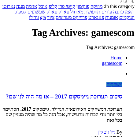
עדי פרל
In this category:
מוזיקה
פוקימון
קייטי פרי
קליפ
אוכל
אנימה
מנגה
נארוטו
ראמן
כתבה
פורים
תחפושת
מארוול
פארק
פארק שעשועים
קמפוס
הנוקמים
אומנות
פאנארט
פרוייקט מעריצים
ציור
gta
גורילז
Tag Archives: gamescom
Tag Archives: gamescom
Home
gamescom
משחקים
סיכום תערוכת גיימסקום 2017 – אז מה היה לנו שם?
תערוכת המשחקים האירופאית הגדולה, גיימסקום 2017, הסתיימה
בלי יותר מדי הכרזות מרעישות, אבל הנה כל מה שהיה מעניין שם
בכל זאת
By
גיל גוטקין