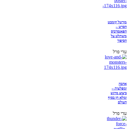
מורטל קומבט
הסרט –
הפאנסרביס
משתלט על
הסיפור
עדי פרל
אהבה
ומפלצות –
ביצוע מרגש
ומלא חן בסוף
העולם
עדי פרל