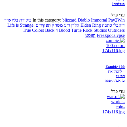
מופלאה?
עדי פרל
Pay2Win
Diablo Immortal
blizzard
In this category:
ביקורת
בליזארד
דיאבלו
כתבה
Elden Ring
אלדן רינג
משחק תפקידים
Life is Strange:
True Colors
Back 4 Blood
Turtle Rock Studios
Outriders
Freakpocalypse
קווסט
Zombie 100
– להפיק את
המיטב
מהאפוקליפסה
עדי פרל