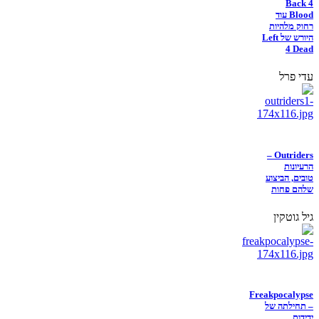
Back 4
Blood עוד
רחוק מלהיות
היורש של Left
4 Dead
עדי פרל
Outriders –
הרעיונות
טובים, הביצוע
שלהם פחות
גיל גוטקין
Freakpocalypse
– תחילתה של
ידידות