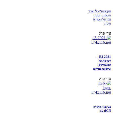
אקטיוויז'ן-בליזארד
חוטפת תביעת
ענק על הטרדה
מינית
עדי פרל
E3 2021 –
רשימת כל
המשחקים
שיופיעו באירוע
עדי פרל
בעקבות תקרית
IGN: על