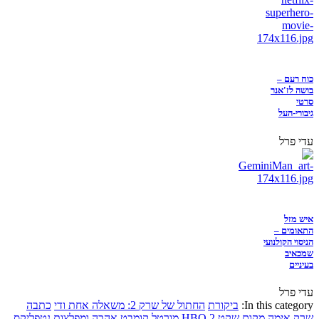
כוח רעם –
בושה לז'אנר
סרטי
גיבורי-העל
עדי פרל
איש מזל
התאומים –
הניסוי הקולנועי
שמכאיב
בעיניים
עדי פרל
In this category:
ביקורת
החתול של שרק 2: משאלה אחת ודי
כתבה
שרק
אימה
מקום שקט 2
HBO
מורטל קומבט
אהבה ומפלצות
נטפליקס