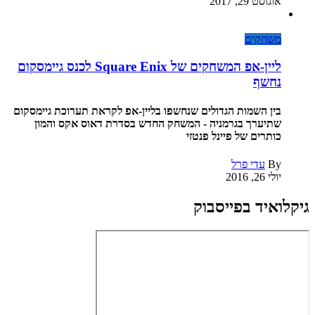
אוגוסט 29, 2017
משחקים
ליין-אפ המשחקים של Square Enix לכנס גיימסקום
נחשף
בין השמות הגדולים שנחשפו בליין-אפ לקראת תערוכת גיימסקום
שתיערך בגרמניה - המשחק החדש בסדרת דאוס אקס והמון
כותרים של פיינל פנטזי
By
עדי פרל
יולי 26, 2016
גיקלואיד בפייסבוק