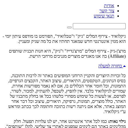
אודות
צור קשר
תנאי שימוש
גיקלואיד - צירוף המלים "גיק" ו"טבלואיד", הפורמט בו מודפס עיתון יומי -
הוא מגזין אינטרנטי חדש שמאגד תחתיו את כל מה שגיק ומעניין.
מרצ'ן-גיק - צירוף המלים "מרצ'נדייז" ו"גיק", היא חנות תכנית שותפים
(Affiliate) בה אנו מאגדים מוצרים מגניבים מרחבי הרשת.
בחזרה למעלה
כל זכויות היוצרים והקניין הרוחני המופיעים באתר זה לרבות התוכנה,
בסיס הנתונים, הטקסטים, התיאורים, עיצוב האתר, הקבצים הגרפיים,
התמונות, וכל חומר אחר הכלולים בו, אם לא נאמר מפורשות אחרת,
שמורים לגיקלואיד בלבד. אין להפיץ, לשכפל, להעתיק, למכור, לשדר,
לפרסם, או לעשות כל שימוש מסחרי כלשהו בכל או בחלק מתכניו של
האתר, כולל מוצרים, תמונות, גרפיקה, תיאורים, עיצוב וכל דבר אחר
המוצג באתר, אלא אם ניתנה רשות כתובה וחתומה לכך בכתב ומראש
ע''י גיקלואיד.
גילוי נאות:
כמו לכל אתר אינטרנט אחר, יש לנו עלויות תפעול. חלק
מהלינקים באתר הם לינקים שמפנים לאתרי צד שלישי, להלן "שותפים".