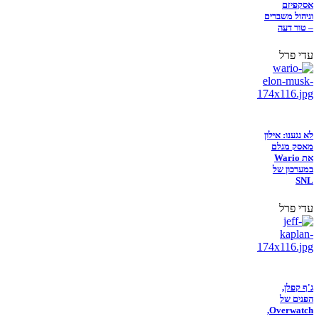
אסקפיזם
וניהול משברים
– טור דעה
עדי פרל
לא נגענו: אילון
מאסק מגלם
את Wario
במערכון של
SNL
עדי פרל
ג'ף קפלן,
הפנים של
Overwatch,