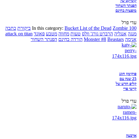
קומיקס של
הפנתר השחור
מופצות בחינם
עדי פרל
Zombie 100
Bucket List of the Dead
In this category:
ביקורת
כתבה
מנגה
אנגליה
הרברט גורג' וולס
טעות
מחווה
מטבע
פאונד
attack on titan
אנימה
Beastars
Monster #8
הורדה בחינם
הפנתר השחור
פוקימון חוגג
25 שנה עם
קליפ חדש של
קייטי פרי
עדי פרל
ארבעה