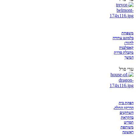
משפחת
בלמונט עתידה
לחזור:
קאסלבניה
מקבלת סדרת
המשך
עדי פרל
הפקת בית
הדרקון החלה,
השחקנים
בהקראת
תסריט
משותפת
ראשונה