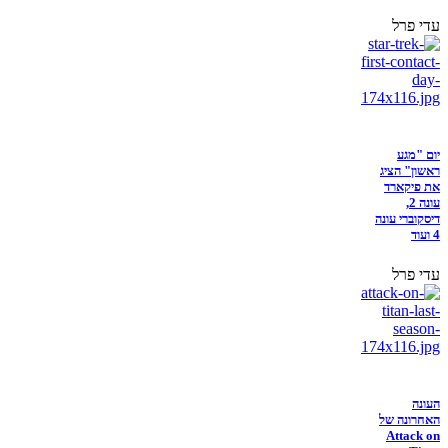
עדי פרל
יום "מגע
ראשון" הציג
את פיקארד
עונה 2,
דיסקוברי עונה
4 ועוד
עדי פרל
העונה
האחרונה של
Attack on