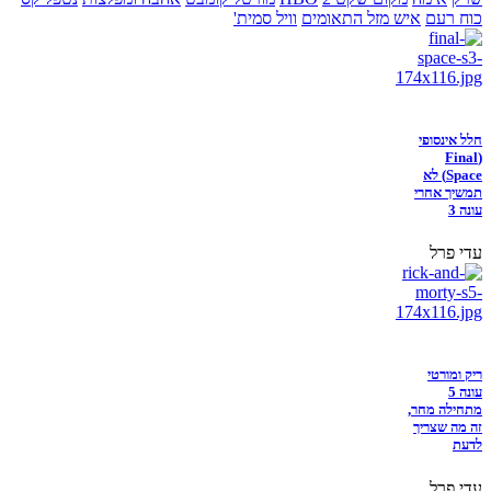
כוח רעם
איש מזל התאומים
וויל סמית'
חלל אינסופי
(Final
Space) לא
תמשיך אחרי
עונה 3
עדי פרל
ריק ומורטי
עונה 5
מתחילה מחר,
זה מה שצריך
לדעת
עדי פרל