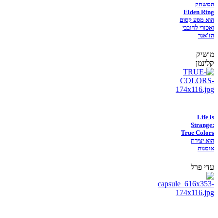
המשחק
Elden Ring
הוא מסע קסום
ואכזרי לחובבי
הז'אנר
מושיק
קלינמן
Life is
Strange:
True Colors
הוא יצירת
אומנות
עדי פרל