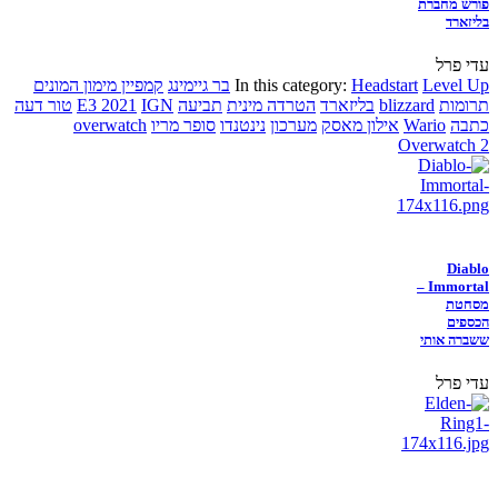
פורש מחברת
בליזארד
עדי פרל
Level Up
Headstart
In this category:
בר גיימינג
קמפיין מימון המונים
תרומות
blizzard
בליזארד
הטרדה מינית
תביעה
IGN
E3 2021
טור דעה
כתבה
Wario
אילון מאסק
מערכון
נינטנדו
סופר מריו
overwatch
Overwatch 2
Diablo
Immortal –
מסחטת
הכספים
ששברה אותי
עדי פרל