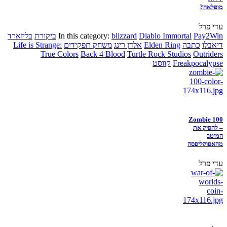
מופלאה?
עדי פרל
Pay2Win
Diablo Immortal
blizzard
In this category:
ביקורת
בליזארד
דיאבלו
כתבה
Elden Ring
אלדן רינג
משחק תפקידים
Life is Strange:
True Colors
Back 4 Blood
Turtle Rock Studios
Outriders
Freakpocalypse
קווסט
Zombie 100
– להפיק את
המיטב
מהאפוקליפסה
עדי פרל