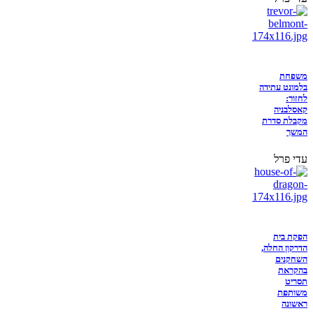
משפחת
בלמונט עתידה
לחזור:
קאסלבניה
מקבלת סדרת
המשך
עדי פרל
הפקת בית
הדרקון החלה,
השחקנים
בהקראת
תסריט
משותפת
ראשונה