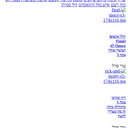
כוח רעם
איש מזל התאומים
וויל סמית'
חלל אינסופי
(Final
Space) לא
תמשיך אחרי
עונה 3
עדי פרל
ריק ומורטי
עונה 5
מתחילה מחר,
זה מה שצריך
לדעת
עדי פרל