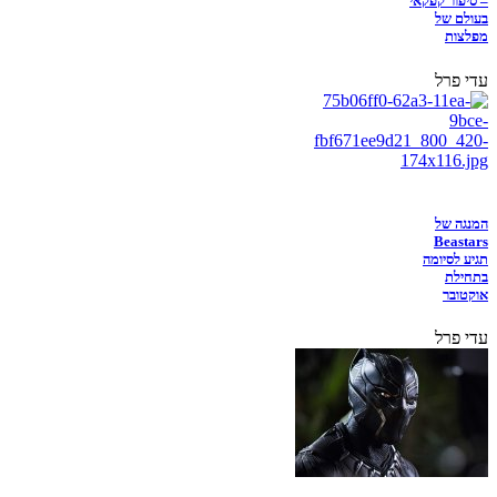
– סיפור קפקאי
בעולם של
מפלצות
עדי פרל
המנגה של
Beastars
תגיע לסיומה
בתחילת
אוקטובר
עדי פרל