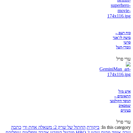
כוח רעם –
בושה לז'אנר
סרטי
גיבורי-העל
עדי פרל
איש מזל
התאומים –
הניסוי הקולנועי
שמכאיב
בעיניים
עדי פרל
In this category:
ביקורת
החתול של שרק 2: משאלה אחת ודי
כתבה
שרק
אימה
מקום שקט 2
HBO
מורטל קומבט
אהבה ומפלצות
נטפליקס