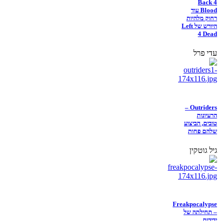
Back 4
Blood עוד
רחוק מלהיות
היורש של Left
4 Dead
עדי פרל
Outriders –
הרעיונות
טובים, הביצוע
שלהם פחות
גיל גוטקין
Freakpocalypse
– תחילתה של
ידידות