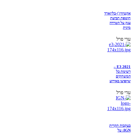
אקטיוויז'ן-בליזארד
חוטפת תביעת
ענק על הטרדה
מינית
עדי פרל
E3 2021 –
רשימת כל
המשחקים
שיופיעו באירוע
עדי פרל
בעקבות תקרית
IGN: על