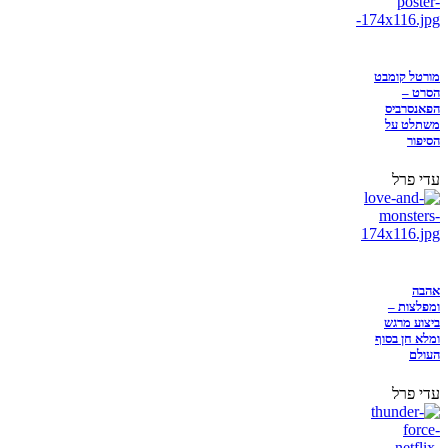
מורטל קומבט
הסרט –
הפאנסרביס
משתלט על
הסיפור
עדי פרל
אהבה
ומפלצות –
ביצוע מרגש
ומלא חן בסוף
העולם
עדי פרל