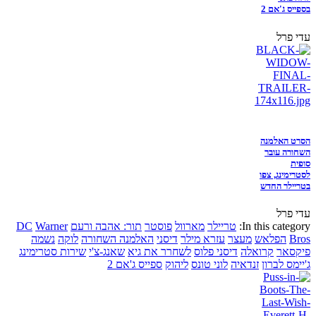
בספייס ג'אם 2
עדי פרל
הסרט האלמנה
השחורה עובר
סופית
לסטרימינג, צפו
בטריילר החדש
עדי פרל
In this category:
טריילר
מארוול
פוסטר
תור: אהבה ורעם
Warner
DC
Bros
הפלאש
מעצר
עזרא מילר
דיסני
האלמנה השחורה
לוקה
נשמה
פיקסאר
קרואלה
דיסני פלוס
לשחרר את גיא
שאנג-צ'י
שירות סטרימינג
ג'יימס לברון
זנדאיה
לוני טונס
ליהוק
ספייס ג'אם 2