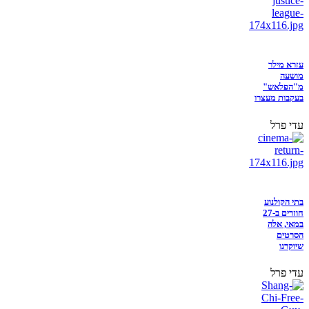
עזרא מילר
מושעה
מ"הפלאש"
בעקבות מעצרו
עדי פרל
בתי הקולנוע
חוזרים ב-27
במאי, אלה
הסרטים
שיוקרנו
עדי פרל