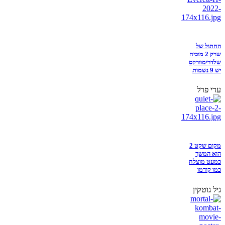
החתול של
שרק 2 מוכיח
שלדרימוורקס
יש 9 נשמות
עדי פרל
מקום שקט 2
הוא המשך
כמעט מוצלח
כמו קודמו
גיל גוטקין