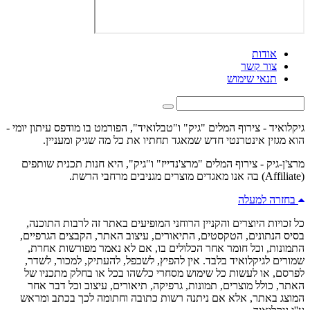
אודות
צור קשר
תנאי שימוש
גיקלואיד - צירוף המלים "גיק" ו"טבלואיד", הפורמט בו מודפס עיתון יומי -
הוא מגזין אינטרנטי חדש שמאגד תחתיו את כל מה שגיק ומעניין.
מרצ'ן-גיק - צירוף המלים "מרצ'נדייז" ו"גיק", היא חנות תכנית שותפים
(Affiliate) בה אנו מאגדים מוצרים מגניבים מרחבי הרשת.
בחזרה למעלה
כל זכויות היוצרים והקניין הרוחני המופיעים באתר זה לרבות התוכנה,
בסיס הנתונים, הטקסטים, התיאורים, עיצוב האתר, הקבצים הגרפיים,
התמונות, וכל חומר אחר הכלולים בו, אם לא נאמר מפורשות אחרת,
שמורים לגיקלואיד בלבד. אין להפיץ, לשכפל, להעתיק, למכור, לשדר,
לפרסם, או לעשות כל שימוש מסחרי כלשהו בכל או בחלק מתכניו של
האתר, כולל מוצרים, תמונות, גרפיקה, תיאורים, עיצוב וכל דבר אחר
המוצג באתר, אלא אם ניתנה רשות כתובה וחתומה לכך בכתב ומראש