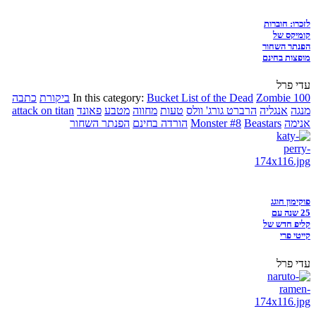
לזכרו: חוברות
קומיקס של
הפנתר השחור
מופצות בחינם
עדי פרל
Zombie 100
Bucket List of the Dead
In this category:
ביקורת
כתבה
מנגה
אנגליה
הרברט גורג' וולס
טעות
מחווה
מטבע
פאונד
attack on titan
אנימה
Beastars
Monster #8
הורדה בחינם
הפנתר השחור
פוקימון חוגג
25 שנה עם
קליפ חדש של
קייטי פרי
עדי פרל