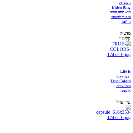
המשחק
Elden Ring
הוא מסע קסום
ואכזרי לחובבי
הז'אנר
מושיק
קלינמן
Life is
Strange:
True Colors
הוא יצירת
אומנות
עדי פרל