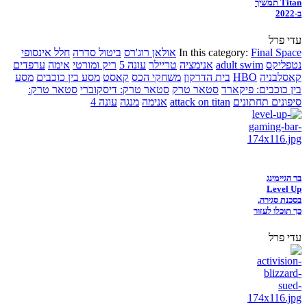
Titan תמשיך
ב-2022
עדי פרל
Final Space
In this category:
אולאן רוג'רס
ביטול סדרה
חלל אינסופי
נטפליקס
adult swim
אנימציה
טריילר
עונה 5
ריק ומורטי
אימה
ערפדים
קאסלבניה
HBO
בית הדרקון
משחקי הכס
קאסט
מסע בין כוכבים
מסע
בין כוכבים: פיקארד
סטאר טרק
סטאר טרק: דיסקוברי
סטאר טרק:
סיפונים תחתונים
attack on titan
אנימה
מנגה
עונה 4
בר הגיימינג
Level Up
בסכנת סגירה,
כך תוכלו לעזור
עדי פרל