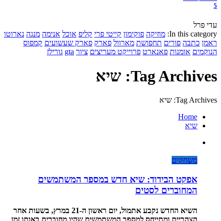
5
עדי פרל
In this category:
מוזיקה
פוקימון
קייטי פרי
קליפ
אוכל
אנימה
מנגה
נארוטו
ראמן
כתבה
פורים
תחפושת
מארוול
פארק
פארק שעשועים
קמפוס
הנוקמים
אומנות
פאנארט
פרוייקט מעריצים
ציור
gta
גורילז
Tag Archives: שיא
Tag Archives: שיא
Home
שיא
משחקים
אפקט הבידוד: שיא חדש במספר המשתמשים
המחוברים לסטים
השיא החדש נקבע אתמול, יום ראשון ה-21 במרץ, בשעות אחר
הצהריים ומתייחס למספר המשתמשים שהיו מחוברים באותו זמן