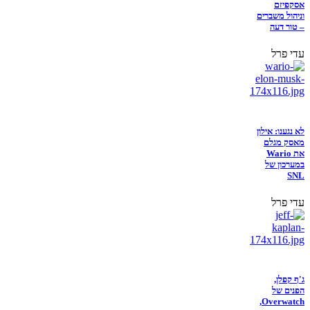
אסקפיזם
וניהול משברים
– טור דעה
עדי פרל
לא נגענו: אילון
מאסק מגלם
את Wario
במערכון של
SNL
עדי פרל
ג'ף קפלן,
הפנים של
Overwatch,