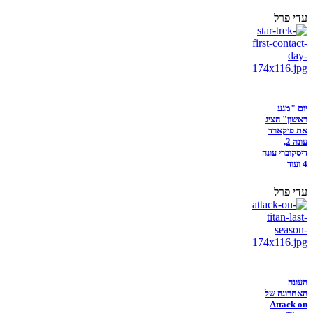
עדי פרל
יום "מגע
ראשון" הציג
את פיקארד
עונה 2,
דיסקוברי עונה
4 ועוד
עדי פרל
העונה
האחרונה של
Attack on