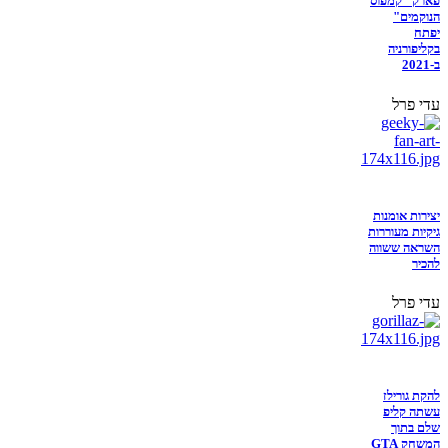
פארק "קמפוס
הנוקמים"
יפתח
בקליפורניה
ב-2021
עדי פרל
יצירות אומנות
גיקיות מעוררות
השראה ששווה
להכיר
עדי פרל
להקת גורילז
עשתה קליפ
שלם בתוך
המשחק GTA