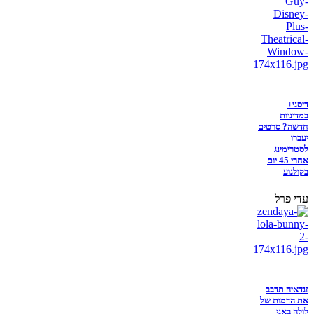
דיסני+
במדיניות
חדשה? סרטים
יעברו
לסטרימינג
אחרי 45 יום
בקולנוע
עדי פרל
זנדאיה תדבב
את הדמות של
לולה באני