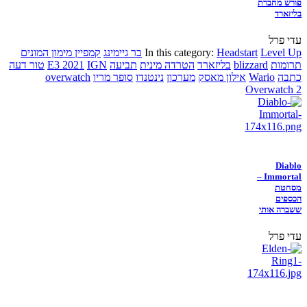
פורש מחברת
בליזארד
עדי פרל
Level Up
Headstart
In this category:
בר גיימינג
קמפיין מימון המונים
תרומות
blizzard
בליזארד
הטרדה מינית
תביעה
IGN
E3 2021
טור דעה
כתבה
Wario
אילון מאסק
מערכון
נינטנדו
סופר מריו
overwatch
Overwatch 2
Diablo
Immortal –
מסחטת
הכספים
ששברה אותי
עדי פרל