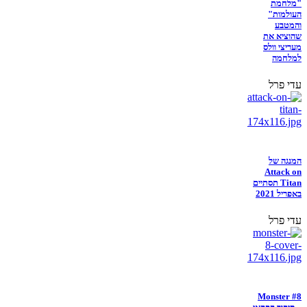
"מלחמת
העולמות"
והמטבע
שהוציא את
מעריצי וולס
למלחמה
עדי פרל
המנגה של
Attack on
Titan תסתיים
באפריל 2021
עדי פרל
Monster #8