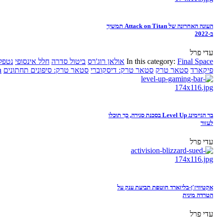
העונה האחרונה של Attack on Titan תמשיך
ב-2022
עדי פרל
Final Space
In this category:
אולאן רוג'רס
ביטול סדרה
חלל אינסופי
נטפל
פיקארד
סטאר טרק
סטאר טרק: דיסקוברי
סטאר טרק: סיפונים תחתונים
n
בר הגיימינג Level Up בסכנת סגירה, כך תוכלו
לעזור
עדי פרל
אקטיוויז'ן-בליזארד חוטפת תביעת ענק על
הטרדה מינית
עדי פרל