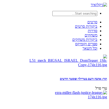
סרטים
ביקורות סרטים
סדרות
משחקים
ביקורות משחקים
ספרים וקומיקס
וכל השאר
תור: אהבה ורעם בטריילר ופוסטר חדשים
עדי פרל