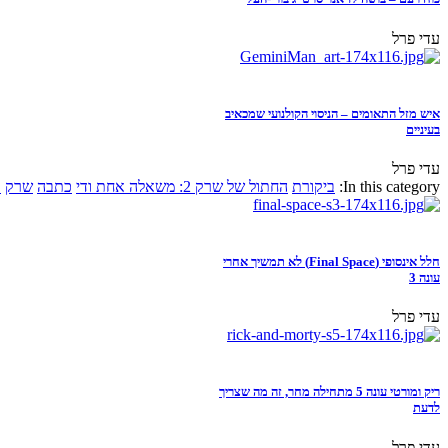
עדי פרל
איש מזל התאומים – הניסוי הקולנועי שמכאיב
בעיניים
עדי פרל
In this category:
ביקורת
החתול של שרק 2: משאלה אחת ודי
כתבה
שרק
א
חלל אינסופי (Final Space) לא תמשיך אחרי
עונה 3
עדי פרל
ריק ומורטי עונה 5 מתחילה מחר, זה מה שצריך
לדעת
עדי פרל