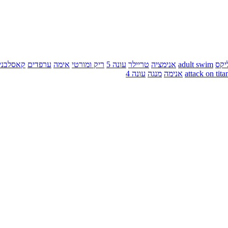
יקס
adult swim
אנימציה
טריילר
עונה 5
ריק ומורטי
אימה
ערפדים
קאסלבני
attack on tita
אנימה
מנגה
עונה 4