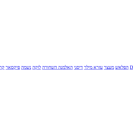
הפלאש
מעצר
עזרא מילר
דיסני
האלמנה השחורה
לוקה
נשמה
פיקסאר
קר