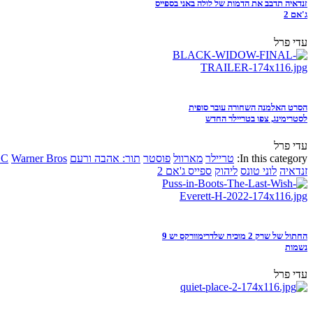
זנדאיה תדבב את הדמות של לולה באני בספייס
ג'אם 2
עדי פרל
הסרט האלמנה השחורה עובר סופית
לסטרימינג, צפו בטריילר החדש
עדי פרל
In this category:
טריילר
מארוול
פוסטר
תור: אהבה ורעם
Warner Bros
DC
זנדאיה
לוני טונס
ליהוק
ספייס ג'אם 2
החתול של שרק 2 מוכיח שלדרימוורקס יש 9
נשמות
עדי פרל