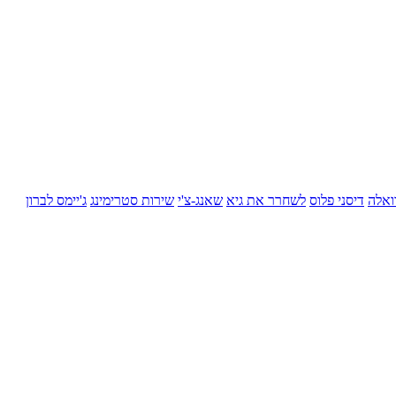
ואלה
דיסני פלוס
לשחרר את גיא
שאנג-צ'י
שירות סטרימינג
ג'יימס לברון