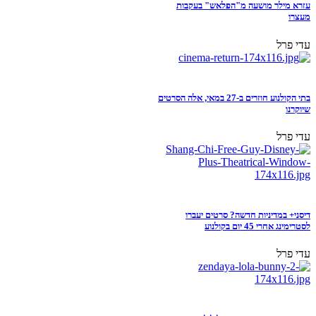
עזרא מילר מושעה מ"הפלאש" בעקבות
מעצרו
עדי פרל
בתי הקולנוע חוזרים ב-27 במאי, אלה הסרטים
שיוקרנו
עדי פרל
דיסני+ במדיניות חדשה? סרטים יעברו
לסטרימינג אחרי 45 יום בקולנוע
עדי פרל