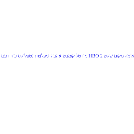
ימה
מקום שקט 2
HBO
מורטל קומבט
אהבה ומפלצות
נטפליקס
כוח רעם