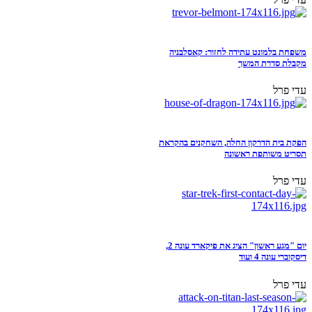
משפחת בלמונט עתידה לחזור: קאסלבניה
מקבלת סדרת המשך
עדי פרל
הפקת בית הדרקון החלה, השחקנים בהקראת
תסריט משותפת ראשונה
עדי פרל
יום "מגע ראשון" הציג את פיקארד עונה 2,
דיסקוברי עונה 4 ועוד
עדי פרל