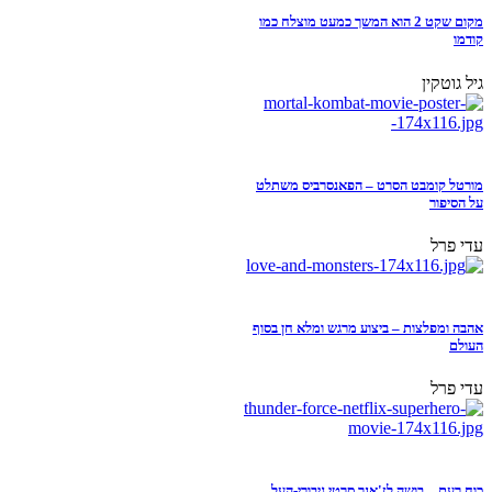
מקום שקט 2 הוא המשך כמעט מוצלח כמו
קודמו
גיל גוטקין
מורטל קומבט הסרט – הפאנסרביס משתלט
על הסיפור
עדי פרל
אהבה ומפלצות – ביצוע מרגש ומלא חן בסוף
העולם
עדי פרל
כוח רעם – בושה לז'אנר סרטי גיבורי-העל