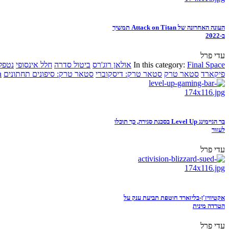
העונה האחרונה של Attack on Titan תמשיך
ב-2022
עדי פרל
Final Space
In this category:
אולאן רוג'רס
ביטול סדרה
חלל אינסופי
נטפל
פיקארד
סטאר טרק
סטאר טרק: דיסקוברי
סטאר טרק: סיפונים תחתונים
n
בר הגיימינג Level Up בסכנת סגירה, כך תוכלו
לעזור
עדי פרל
אקטיוויז'ן-בליזארד חוטפת תביעת ענק על
הטרדה מינית
עדי פרל