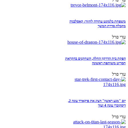
משפחת בלמונט עתידה לחזור: קאסלבניה
מקבלת סדרת המשך
עדי פרל
הפקת בית הדרקון החלה, השחקנים בהקראת
תסריט משותפת ראשונה
עדי פרל
יום "מגע ראשון" הציג את פיקארד עונה 2,
דיסקוברי עונה 4 ועוד
עדי פרל