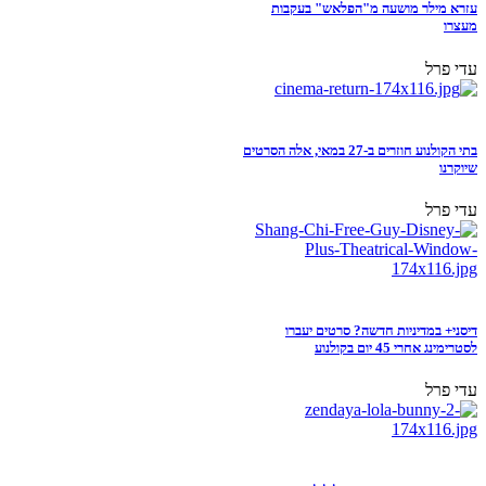
עזרא מילר מושעה מ"הפלאש" בעקבות
מעצרו
עדי פרל
בתי הקולנוע חוזרים ב-27 במאי, אלה הסרטים
שיוקרנו
עדי פרל
דיסני+ במדיניות חדשה? סרטים יעברו
לסטרימינג אחרי 45 יום בקולנוע
עדי פרל