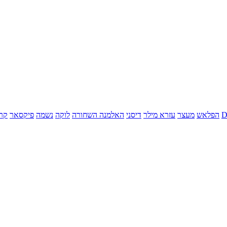
הפלאש
מעצר
עזרא מילר
דיסני
האלמנה השחורה
לוקה
נשמה
פיקסאר
קר