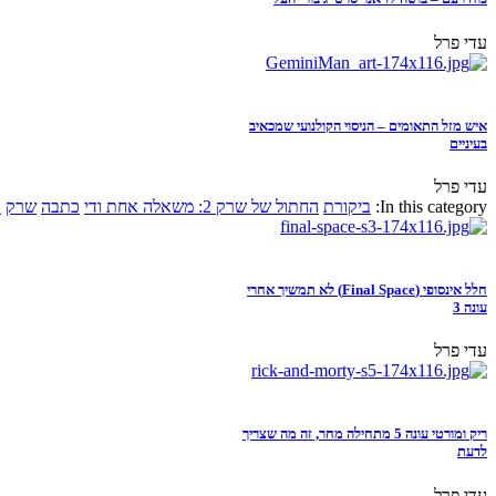
עדי פרל
איש מזל התאומים – הניסוי הקולנועי שמכאיב
בעיניים
עדי פרל
In this category:
ביקורת
החתול של שרק 2: משאלה אחת ודי
כתבה
שרק
א
חלל אינסופי (Final Space) לא תמשיך אחרי
עונה 3
עדי פרל
ריק ומורטי עונה 5 מתחילה מחר, זה מה שצריך
לדעת
עדי פרל