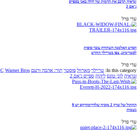
זנדאיה תדבב את הדמות של לולה באני בספייס
ג'אם 2
עדי פרל
הסרט האלמנה השחורה עובר סופית
לסטרימינג, צפו בטריילר החדש
עדי פרל
In this category:
טריילר
מארוול
פוסטר
תור: אהבה ורעם
Warner Bros
DC
זנדאיה
לוני טונס
ליהוק
ספייס ג'אם 2
החתול של שרק 2 מוכיח שלדרימוורקס יש 9
נשמות
עדי פרל