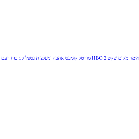
ימה
מקום שקט 2
HBO
מורטל קומבט
אהבה ומפלצות
נטפליקס
כוח רעם