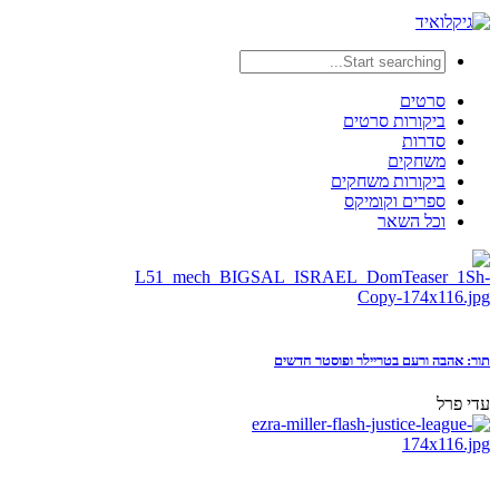
סרטים
ביקורות סרטים
סדרות
משחקים
ביקורות משחקים
ספרים וקומיקס
וכל השאר
תור: אהבה ורעם בטריילר ופוסטר חדשים
עדי פרל