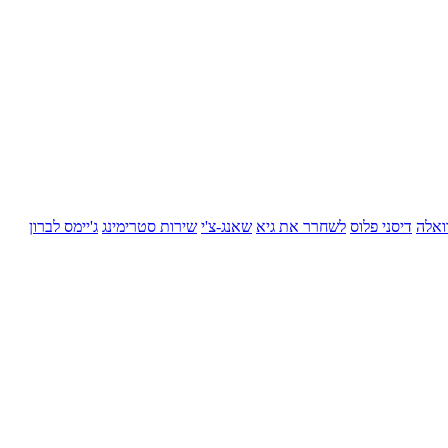
ואלה
דיסני פלוס
לשחרר את גיא
שאנג-צ'י
שירות סטרימינג
ג'יימס לברון