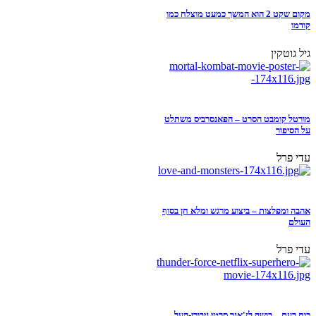
מקום שקט 2 הוא המשך כמעט מוצלח כמו
קודמו
גיל גוטקין
מורטל קומבט הסרט – הפאנסרביס משתלט
על הסיפור
עדי פרל
אהבה ומפלצות – ביצוע מרגש ומלא חן בסוף
העולם
עדי פרל
כוח רעם – בושה לז'אנר סרטי גיבורי-העל